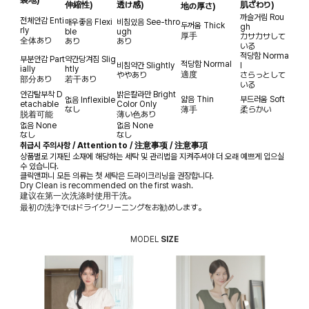
伸縮性)
透け感)
肌ざわり)
地の厚さ)
까슬거림
Rou
전체안감
Enti
매우좋음
Flexi
비침있음
See-thro
두꺼움
Thick
gh
rly
ble
ugh
厚手
カサカサして
全体あり
あり
あり
いる
적당함
Norma
부분안감
Part
약간당겨짐
Slig
적당함
Normal
비침약간
Slightly
l
ially
htly
適度
ややあり
さらっとして
部分あり
若干あり
いる
안감탈부착
D
밝은칼라만
Bright
얇음
Thin
부드러움
Soft
없음
Inflexible
etachable
Color Only
なし
薄手
柔らかい
脱着可能
薄い色あり
없음
None
없음
None
なし
なし
취급시 주의사항 / Attention to / 注意事项 / 注意事項
상품별로 기재된 소재에 해당하는 세탁 및 관리법을 지켜주셔야 더 오래 예쁘게 입으실
수 있습니다.
클릭앤퍼니 모든 의류는 첫 세탁은 드라이크리닝을 권장합니다.
Dry Clean is recommended on the first wash.
建议在第一次洗涤时使用干洗。
最初の洗浄ではドライクリーニングをお勧めします。
MODEL
SIZE