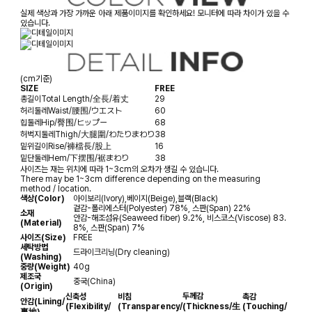
실제 색상과 가장 가까운 아래 제품이미지를 확인하세요! 모니터에 따라 차이가 있을 수
있습니다.
(cm기준)
SIZE
FREE
총길이
Total Length/全長/着丈
29
허리둘레
Waist/腰围/ウエスト
60
힙둘레
Hip/臀围/ヒップー
68
허벅지둘레
Thigh/大腿圍/わたりまわり
38
밑위길이
Rise/褲檔長/股上
16
밑단둘레
Hem/下摆围/裾まわり
38
사이즈는 재는 위치에 따라 1~3cm의 오차가 생길 수 있습니다.
There may be 1~3cm difference depending on the measuring
method / location.
색상(Color)
아이보리(Ivory),베이지(Beige),블랙(Black)
겉감-폴리에스터(Polyester) 78%, 스판(Span) 22%
소재
안감-해조섬유(Seaweed fiber) 9.2%, 비스코스(Viscose) 83.
(Material)
8%, 스판(Span) 7%
사이즈(Size)
FREE
세탁방법
드라이크리닝(Dry cleaning)
(Washing)
중량(Weight)
40g
제조국
중국(China)
(Origin)
두께감
신축성
비침
촉감
안감
(Lining/
(Flexibility/
(Transparency/
(Thickness/生
(Touching/
裏地)