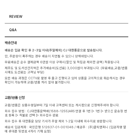
REVIEW
Q&A
배송안내
배송은 입금 확인 후 2~3일 이내(주말제외) CJ 대한통운으로 발송됩니다.
단, 주문량이 폭주하는 경우 배송이 지연될 수 있으니 양해바랍니다.
무료배송은 순수 결제금액 6만원 이상 구매시(할인 및 적립금 제외한 금액) 적용됩니다.
제주도 및 도서산간지역은 추가배송비(도선료) 3,000원이 부과됩니다. (무료배송,교환/반품
시에도 도선료는 고객님 부담)
모든 배송 과정은 CCTV로 촬영 후 출고 진행되고 있어 상품을 고의적으로 훼손하시는 경우
확인이 가능하며 교환/반품 처리 절대 불가합니다.
교환/반품 신청
교환/반품은 상품수령일부터 7일 이내 고객센터 또는 게시판으로 신청해주셔야 합니다.
회수 접수 방법 : CJ대한통운택배(1588-1255)ARS 연결 후 1번 ▷ 1번 ▷ 받으신 운송장 번
호 등록 ▷ 착불로 선택 ▷ 회수접수 완료
회수 접수 후 대한통운 담당 기사가 주말 제외 1-2일 이내에 회수지로 방문합니다.
배송비 입금계좌 : 국민은행 512637-01-001048 / 예금주 : (주)클릭앤퍼니 (입금자명 옆
에 휴대폰 뒷번호 4자리 기재 요청)