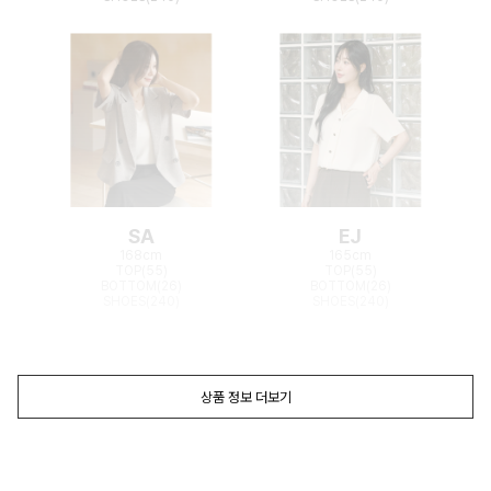
SA
EJ
168cm
165cm
TOP(55)
TOP(55)
BOTTOM(26)
BOTTOM(26)
SHOES(240)
SHOES(240)
상품 정보 더보기