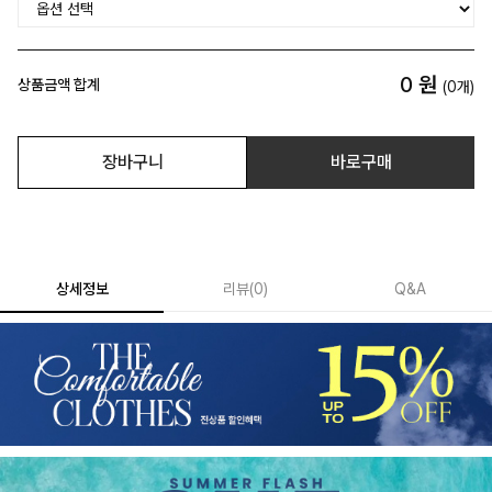
0
원
상품금액 합계
(
0
개)
장바구니
바로구매
상세정보
리뷰
(
0
)
Q&A