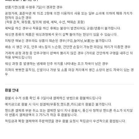
반품기한(상품 수령후 7일)이 경과한 경우
공정거래, 표준약관 제 15조 2항에 의한 이용자의 사용 또는 일부 소비에 의하여 재화 가치가
현저히 감소한 경우
(착용 흔적, 화장품, 탈취제 냄새, 세탁, 수선, 택훼손 포함)
세탁을 하신 경우나 착용을 하신 후에는 불량이 발견되어도 교환/반품이 불가합니다.
워싱면 종류의 제품은 워싱과정에서 옷이 살짝 돌아가는 현상이 있을 수 있습니다.
피팅만 해보신 경우라도 상품이 훼손된 경우(구김,늘어남,보풀)는 불가합니다.
배송 시 생긴 구김, 단추 바느질의 느슨함, 간단한 손질이 가능한 마감실 처리가 미흡한 경우
거래처 공정 과정 중 단추구멍이 완벽히 뚫리지 않은 경우 (가위로 간단하게 구멍을 내주신 뒤
착용 부탁드립니다)
워싱 과정 중 발생하는 냄새와 단추 위치를 나타내는 초크 자국이 남은 경우
지퍼의 뻣뻣한 움직임, 신발이나 가방 및 소품 마감 처리에서 생긴 소량의 본드 자국이 있는 경
우
환불 안내
환불시 수거 상품 확인 후 3일이내 결제하신 방법으로 환불해드립니다
예치금으로 환불 시 다시 원결제(무통장,핸드폰,카드)로의 환불은 불가합니다.
핸드폰 결제후 부분 취소 또는 결제한 달이 지나 환불시, 통신사 정책상 핸드폰 취소가 되지않
아 반품시 결제금액의 3.75%가 차감 후 환불됩니다.
적립금과 복합 결제하여 주문하였을 경우 환불 요청시 적립금이 우선적으로 환원됩니다.