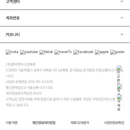
고객센터
계좌번호
커뮤니티
(주)클릭앤퍼니/김예중
02880 서울특별시 성북구 성북로 49 (성북동, 운석빌딩) 운석빌딩 5층(반품주소가 아닙
니다.)
사업자 등록번호 209-81-43420
통신판매업신고 서울성북-0073호
개인정보관리책임자 박수미
고객님은 안전거래를 위해 현금으로 결제 시 저희 소핑몰에 가입한 구매안전서비스를 이용
하실 수 있습니다.
이용약관
개인정보처리방침
제휴/도매문의
사업자정보확인