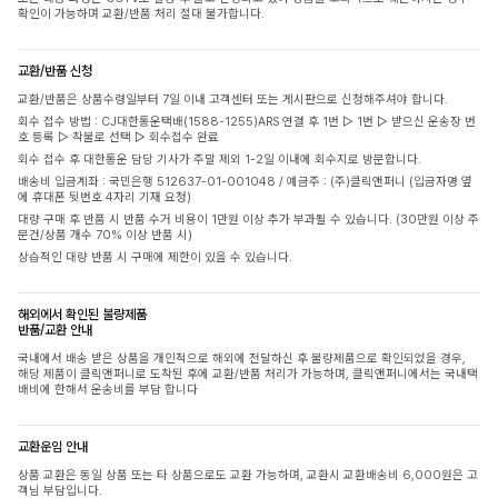
확인이 가능하며 교환/반품 처리 절대 불가합니다.
교환/반품 신청
교환/반품은 상품수령일부터 7일 이내 고객센터 또는 게시판으로 신청해주셔야 합니다.
회수 접수 방법 : CJ대한통운택배(1588-1255)ARS 연결 후 1번 ▷ 1번 ▷ 받으신 운송장 번
호 등록 ▷ 착불로 선택 ▷ 회수접수 완료
회수 접수 후 대한통운 담당 기사가 주말 제외 1-2일 이내에 회수지로 방문합니다.
배송비 입금계좌 : 국민은행 512637-01-001048 / 예금주 : (주)클릭앤퍼니 (입금자명 옆
에 휴대폰 뒷번호 4자리 기재 요청)
대량 구매 후 반품 시 반품 수거 비용이 1만원 이상 추가 부과될 수 있습니다. (30만원 이상 주
문건/상품 개수 70% 이상 반품 시)
상습적인 대량 반품 시 구매에 제한이 있을 수 있습니다.
해외에서 확인된 불량제품
반품/교환 안내
국내에서 배송 받은 상품을 개인적으로 해외에 전달하신 후 불량제품으로 확인되었을 경우,
해당 제품이 클릭앤퍼니로 도착된 후에 교환/반품 처리가 가능하며, 클릭앤퍼니에서는 국내택
배비에 한해서 운송비를 부담 합니다
교환운임 안내
상품 교환은 동일 상품 또는 타 상품으로도 교환 가능하며, 교환시 교환배송비 6,000원은 고
객님 부담입니다.