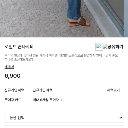
로일트 끈나시티
우리의 일상에 없어선 안될 베이직 아이템! 짱짱한 스판감으로 편안하게 언제나 입기 좋으니
하나쯤 소장해보세요:)
개 리뷰
6,900
신규가입 혜택
신규가입 혜택
혜택보기
무이자 카드
최대 6개월 무이자