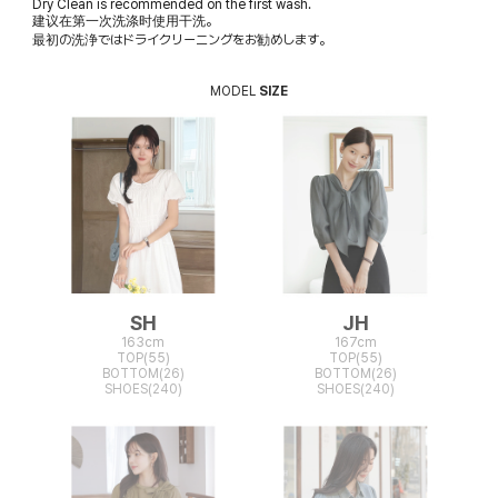
Dry Clean is recommended on the first wash.
建议在第一次洗涤时使用干洗。
最初の洗浄ではドライクリーニングをお勧めします。
MODEL
SIZE
SH
JH
163cm
167cm
TOP(55)
TOP(55)
BOTTOM(26)
BOTTOM(26)
SHOES(240)
SHOES(240)