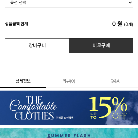
0
원
상품금액 합계
(
0
개)
장바구니
바로구매
상세정보
리뷰
(
0
)
Q&A