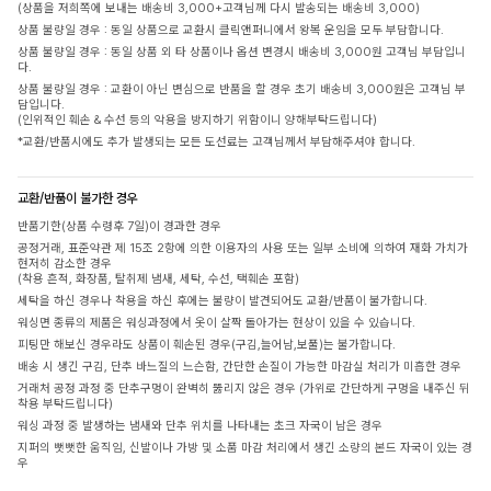
(상품을 저희쪽에 보내는 배송비 3,000+고객님께 다시 발송되는 배송비 3,000)
상품 불량일 경우 : 동일 상품으로 교환시 클릭앤퍼니에서 왕복 운임을 모두 부담합니다.
상품 불량일 경우 : 동일 상품 외 타 상품이나 옵션 변경시 배송비 3,000원 고객님 부담입니
다.
상품 불량일 경우 : 교환이 아닌 변심으로 반품을 할 경우 초기 배송비 3,000원은 고객님 부
담입니다.
(인위적인 훼손 & 수선 등의 악용을 방지하기 위함이니 양해부탁드립니다)
*교환/반품시에도 추가 발생되는 모든 도선료는 고객님께서 부담해주셔야 합니다.
교환/반품이 불가한 경우
반품기한(상품 수령후 7일)이 경과한 경우
공정거래, 표준약관 제 15조 2항에 의한 이용자의 사용 또는 일부 소비에 의하여 재화 가치가
현저히 감소한 경우
(착용 흔적, 화장품, 탈취제 냄새, 세탁, 수선, 택훼손 포함)
세탁을 하신 경우나 착용을 하신 후에는 불량이 발견되어도 교환/반품이 불가합니다.
워싱면 종류의 제품은 워싱과정에서 옷이 살짝 돌아가는 현상이 있을 수 있습니다.
피팅만 해보신 경우라도 상품이 훼손된 경우(구김,늘어남,보풀)는 불가합니다.
배송 시 생긴 구김, 단추 바느질의 느슨함, 간단한 손질이 가능한 마감실 처리가 미흡한 경우
거래처 공정 과정 중 단추구멍이 완벽히 뚫리지 않은 경우 (가위로 간단하게 구멍을 내주신 뒤
착용 부탁드립니다)
워싱 과정 중 발생하는 냄새와 단추 위치를 나타내는 초크 자국이 남은 경우
지퍼의 뻣뻣한 움직임, 신발이나 가방 및 소품 마감 처리에서 생긴 소량의 본드 자국이 있는 경
우