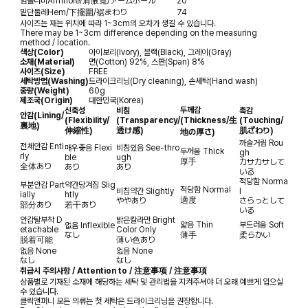
암홀너비
Armhole/肩腋寬/アームホール
20
밑단둘레
Hem/下擺圍/裾まわり
74
사이즈는 재는 위치에 따라 1~3cm의 오차가 생길 수 있습니다.
There may be 1~3cm difference depending on the measuring
method / location.
색상(Color)
아이보리(Ivory), 블랙(Black), 그레이(Gray)
소재(Material)
면(Cotton) 92%, 스판(Span) 8%
사이즈(Size)
FREE
세탁방법(Washing)
드라이크리닝(Dry cleaning), 손세탁(Hand wash)
중량(Weight)
60g
제조국(Origin)
대한민국(Korea)
두께감
신축성
비침
촉감
안감
(Lining/
(Flexibility/
(Transparency/
(Thickness/生
(Touching/
裏地)
伸縮性)
透け感)
肌ざわり)
地の厚さ)
까슬거림
Rou
전체안감
Enti
매우좋음
Flexi
비침있음
See-thro
두꺼움
Thick
gh
rly
ble
ugh
厚手
カサカサして
全体あり
あり
あり
いる
적당함
Norma
부분안감
Part
약간당겨짐
Slig
적당함
Normal
비침약간
Slightly
l
ially
htly
適度
ややあり
さらっとして
部分あり
若干あり
いる
안감탈부착
D
밝은칼라만
Bright
얇음
Thin
부드러움
Soft
없음
Inflexible
etachable
Color Only
なし
薄手
柔らかい
脱着可能
薄い色あり
없음
None
없음
None
なし
なし
취급시 주의사항 / Attention to / 注意事项 / 注意事項
상품별로 기재된 소재에 해당하는 세탁 및 관리법을 지켜주셔야 더 오래 예쁘게 입으실
수 있습니다.
클릭앤퍼니 모든 의류는 첫 세탁은 드라이크리닝을 권장합니다.