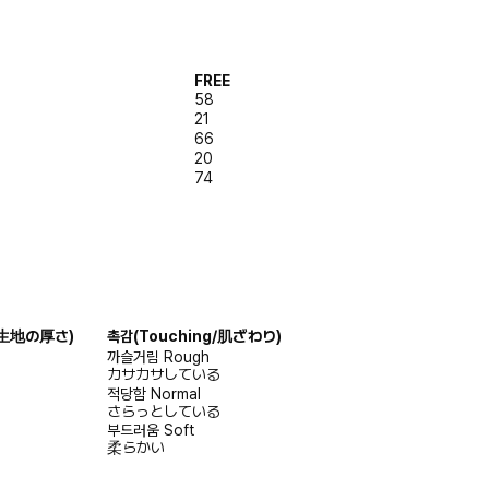
FREE
58
21
66
20
74
s/生地の厚さ)
촉감
(Touching/肌ざわり)
까슬거림
Rough
カサカサしている
적당함
Normal
さらっとしている
부드러움
Soft
柔らかい