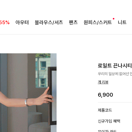
55%
아우터
블라우스/셔츠
팬츠
원피스/스커트
니트
로일트 끈나시티
우리의 일상에 없어선 
개 리뷰
6,900
제품코드
신규가입 혜택
무이자 카드