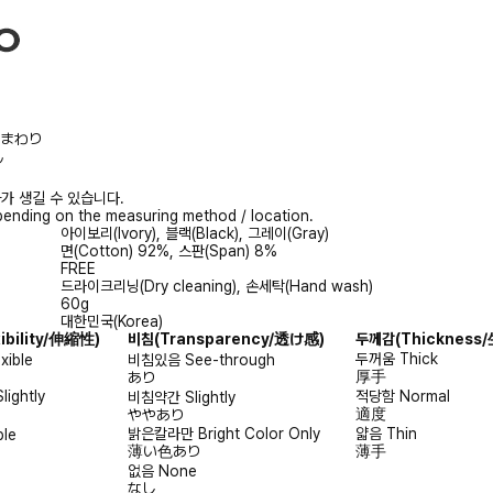
/胸まわり
ル
가 생길 수 있습니다.
ending on the measuring method / location.
아이보리(Ivory), 블랙(Black), 그레이(Gray)
면(Cotton) 92%, 스판(Span) 8%
FREE
드라이크리닝(Dry cleaning), 손세탁(Hand wash)
60g
대한민국(Korea)
xibility/伸縮性)
비침
(Transparency/透け感)
두께감
(Thicknes
두꺼움
Thick
exible
비침있음
See-through
厚手
あり
Slightly
적당함
Normal
비침약간
Slightly
適度
ややあり
밝은칼라만
Bright Color Only
얇음
Thin
ble
薄い色あり
薄手
없음
None
なし