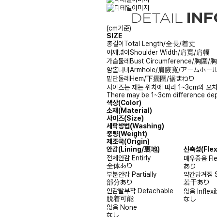
(cm기준)
SIZE
총길이
Total Length/全長/着丈
어깨넓이
Shoulder Width/肩寬/肩幅
가슴둘레
Bust Circumference/胸圍
암홀너비
Armhole/肩腋寬/アームホー
밑단둘레
Hem/下擺圍/裾まわり
사이즈는 재는 위치에 따라 1~3cm의 오차
There may be 1~3cm difference dep
색상(Color)
소재(Material)
사이즈(Size)
세탁방법(Washing)
중량(Weight)
제조국(Origin)
안감
(Lining/裏地)
신축성
(Fle
전체안감
Entirly
매우좋음
Fl
全体あり
あり
부분안감
Partially
약간당겨짐
部分あり
若干あり
안감탈부착
Detachable
없음
Inflexi
脱着可能
なし
없음
None
なし