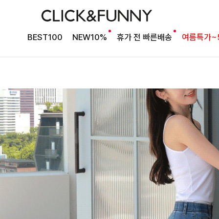
BEST100
NEW10%
휴가 전 빠른배송
여름특가~