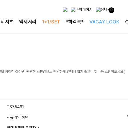
0
티셔츠
액세서리
1+1/SET
*하객룩*
VACAY LOOK
안될 베이직 아이템! 짱짱한 스판감으로 편안하게 언제나 입기 좋으니 하나쯤 소장해보세요:)
TS75461
신규가입 혜택
최대 6개월 무이자