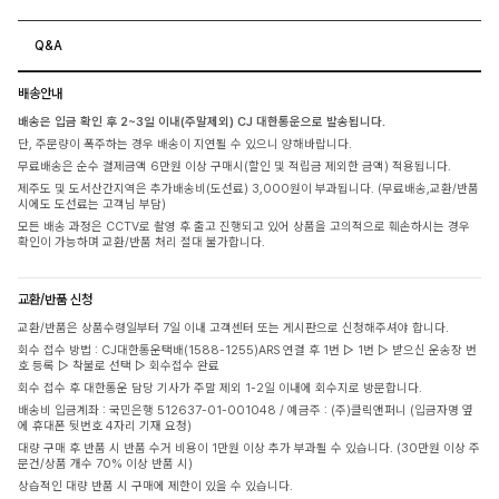
Q&A
배송안내
배송은 입금 확인 후 2~3일 이내(주말제외) CJ 대한통운으로 발송됩니다.
단, 주문량이 폭주하는 경우 배송이 지연될 수 있으니 양해바랍니다.
무료배송은 순수 결제금액 6만원 이상 구매시(할인 및 적립금 제외한 금액) 적용됩니다.
제주도 및 도서산간지역은 추가배송비(도선료) 3,000원이 부과됩니다. (무료배송,교환/반품
시에도 도선료는 고객님 부담)
모든 배송 과정은 CCTV로 촬영 후 출고 진행되고 있어 상품을 고의적으로 훼손하시는 경우
확인이 가능하며 교환/반품 처리 절대 불가합니다.
교환/반품 신청
교환/반품은 상품수령일부터 7일 이내 고객센터 또는 게시판으로 신청해주셔야 합니다.
회수 접수 방법 : CJ대한통운택배(1588-1255)ARS 연결 후 1번 ▷ 1번 ▷ 받으신 운송장 번
호 등록 ▷ 착불로 선택 ▷ 회수접수 완료
회수 접수 후 대한통운 담당 기사가 주말 제외 1-2일 이내에 회수지로 방문합니다.
배송비 입금계좌 : 국민은행 512637-01-001048 / 예금주 : (주)클릭앤퍼니 (입금자명 옆
에 휴대폰 뒷번호 4자리 기재 요청)
대량 구매 후 반품 시 반품 수거 비용이 1만원 이상 추가 부과될 수 있습니다. (30만원 이상 주
문건/상품 개수 70% 이상 반품 시)
상습적인 대량 반품 시 구매에 제한이 있을 수 있습니다.