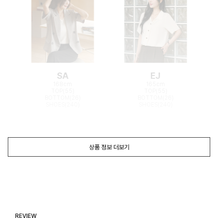
SA
EJ
168cm
165cm
TOP(55)
TOP(55)
BOTTOM(26)
BOTTOM(26)
SHOES(240)
SHOES(240)
상품 정보 더보기
REVIEW