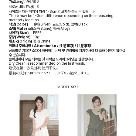
가로
Length/横/縦
6
세로
width/竖/横
3
사이즈는 재는 위치에 따라 1~3cm의 오차가 생길 수 있습니다.
There may be 1~3cm difference depending on the measuring
method / location.
색상(Color)
실버(Silver), 골드(Gold), 블랙(Black)
소재(Material)
스톤(Stone), 합금(Alloy)
사이즈(Size)
FREE
중량(Weight)
10g
제조국(Origin)
중국(China)
취급시 주의사항 / Attention to / 注意事项 / 注意事項
상품별로 기재된 소재에 해당하는 세탁 및 관리법을 지켜주셔야 더 오래 예쁘게 입으실
수 있습니다.
클릭앤퍼니 모든 의류는 첫 세탁은 드라이크리닝을 권장합니다.
Dry Clean is recommended on the first wash.
建议在第一次洗涤时使用干洗。
最初の洗浄ではドライクリーニングをお勧めします。
MODEL
SIZE