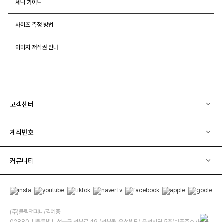
세탁 가이드
사이즈 측정 방법
이미지 저작권 안내
고객센터
계좌번호
커뮤니티
(주)클릭앤퍼니/김예중
02880 서울특별시 성북구 성북로 49 (성북동, 운석빌딩) 운석빌딩 5층(반품주소가 아닙