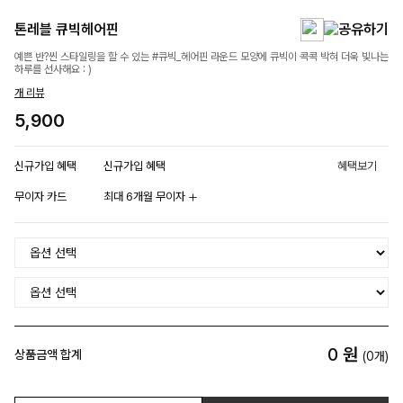
톤레블 큐빅헤어핀
예쁜 반?씬 스타일링을 할 수 있는 #큐빅_헤어핀 라운드 모양에 큐빅이 콕콕 박혀 더욱 빛나는
하루를 선사해요 : )
개 리뷰
5,900
신규가입 혜택
신규가입 혜택
혜택보기
무이자 카드
최대 6개월 무이자
0
원
상품금액 합계
(
0
개)