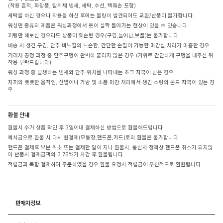
(착용 흔적, 화장품, 탈취제 냄새, 세탁, 수선, 택훼손 포함)
세탁을 하신 경우나 착용을 하신 후에는 불량이 발견되어도 교환/반품이 불가합니다.
워싱면 종류의 제품은 워싱과정에서 옷이 살짝 돌아가는 현상이 있을 수 있습니다.
피팅만 해보신 경우라도 상품이 훼손된 경우(구김,늘어남,보풀)는 불가합니다.
배송 시 생긴 구김, 단추 바느질의 느슨함, 간단한 손질이 가능한 마감실 처리가 미흡한 경우
거래처 공정 과정 중 단추구멍이 완벽히 뚫리지 않은 경우 (가위로 간단하게 구멍을 내주신 뒤
착용 부탁드립니다)
워싱 과정 중 발생하는 냄새와 단추 위치를 나타내는 초크 자국이 남은 경우
지퍼의 뻣뻣한 움직임, 신발이나 가방 및 소품 마감 처리에서 생긴 소량의 본드 자국이 있는 경
우
환불 안내
환불시 수거 상품 확인 후 3일이내 결제하신 방법으로 환불해드립니다
예치금으로 환불 시 다시 원결제(무통장,핸드폰,카드)로의 환불은 불가합니다.
핸드폰 결제후 부분 취소 또는 결제한 달이 지나 환불시, 통신사 정책상 핸드폰 취소가 되지않
아 반품시 결제금액의 3.75%가 차감 후 환불됩니다.
적립금과 복합 결제하여 주문하였을 경우 환불 요청시 적립금이 우선적으로 환원됩니다.
판매자정보