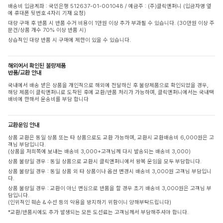
배송비 입금계좌 : 국민은행 512637-01-001048 / 예금주 : (주)클릭앤퍼니 (입금자명 옆
에 휴대폰 뒷번호 4자리 기재 요청)
대량 구매 후 반품 시 반품 수거 비용이 1만원 이상 추가 부과될 수 있습니다. (30만원 이상 주
문건/상품 개수 70% 이상 반품 시)
상습적인 대량 반품 시 구매에 제한이 있을 수 있습니다.
해외에서 확인된 불량제품
반품/교환 안내
국내에서 배송 받은 상품을 개인적으로 해외에 전달하신 후 불량제품으로 확인되었을 경우,
해당 제품이 클릭앤퍼니로 도착된 후에 교환/반품 처리가 가능하며, 클릭앤퍼니에서는 국내택
배비에 한해서 운송비를 부담 합니다
교환운임 안내
상품 교환은 동일 상품 또는 타 상품으로도 교환 가능하며, 교환시 교환배송비 6,000원은 고
객님 부담입니다.
(상품을 저희쪽에 보내는 배송비 3,000+고객님께 다시 발송되는 배송비 3,000)
상품 불량일 경우 : 동일 상품으로 교환시 클릭앤퍼니에서 왕복 운임을 모두 부담합니다.
상품 불량일 경우 : 동일 상품 외 타 상품이나 옵션 변경시 배송비 3,000원 고객님 부담입니
다.
상품 불량일 경우 : 교환이 아닌 변심으로 반품을 할 경우 초기 배송비 3,000원은 고객님 부
담입니다.
(인위적인 훼손 & 수선 등의 악용을 방지하기 위함이니 양해부탁드립니다)
*교환/반품시에도 추가 발생되는 모든 도선료는 고객님께서 부담해주셔야 합니다.