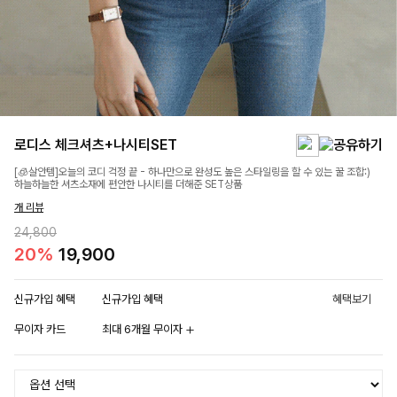
로디스 체크셔츠+나시티SET
[🧊살안템]오늘의 코디 걱정 끝 - 하나만으로 완성도 높은 스타일링을 할 수 있는 꿀 조합:)
하늘하늘한 셔츠소재에 편안한 나시티를 더해준 SET상품
개 리뷰
24,800
20%
19,900
신규가입 혜택
신규가입 혜택
혜택보기
무이자 카드
최대 6개월 무이자