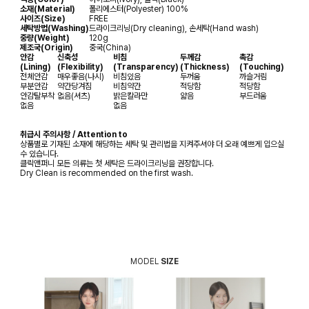
소재(Material)
폴리에스터(Polyester) 100%
사이즈(Size)
FREE
세탁방법(Washing)
드라이크리닝(Dry cleaning), 손세탁(Hand wash)
중량(Weight)
120g
제조국(Origin)
중국(China)
안감
신축성
비침
두께감
촉감
(Lining)
(Flexibility)
(Transparency)
(Thickness)
(Touching)
전체안감
매우좋음(나시)
비침있음
두꺼움
까슬거림
부분안감
약간당겨짐
비침약간
적당함
적당함
안감탈부착
없음(셔츠)
밝은칼라만
얇음
부드러움
없음
없음
취급시 주의사항 / Attention to
상품별로 기재된 소재에 해당하는 세탁 및 관리법을 지켜주셔야 더 오래 예쁘게 입으실
수 있습니다.
클릭앤퍼니 모든 의류는 첫 세탁은 드라이크리닝을 권장합니다.
Dry Clean is recommended on the first wash.
MODEL
SIZE