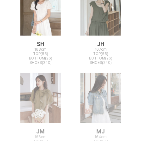
SH
JH
163cm
167cm
TOP(55)
TOP(55)
BOTTOM(26)
BOTTOM(26)
SHOES(240)
SHOES(240)
JM
MJ
166cm
164cm