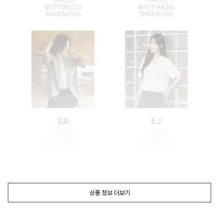
TOP(55)
TOP(55)
BOTTOM(25)
BOTTOM(26)
SHOES(240)
SHOES(240)
SA
EJ
168cm
165cm
TOP(55)
TOP(55)
BOTTOM(26)
BOTTOM(26)
SHOES(240)
SHOES(240)
상품 정보 더보기