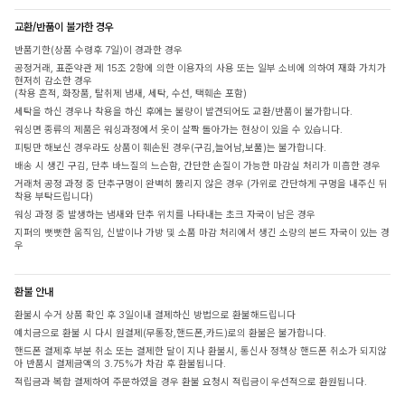
교환/반품이 불가한 경우
반품기한(상품 수령후 7일)이 경과한 경우
공정거래, 표준약관 제 15조 2항에 의한 이용자의 사용 또는 일부 소비에 의하여 재화 가치가
현저히 감소한 경우
(착용 흔적, 화장품, 탈취제 냄새, 세탁, 수선, 택훼손 포함)
세탁을 하신 경우나 착용을 하신 후에는 불량이 발견되어도 교환/반품이 불가합니다.
워싱면 종류의 제품은 워싱과정에서 옷이 살짝 돌아가는 현상이 있을 수 있습니다.
피팅만 해보신 경우라도 상품이 훼손된 경우(구김,늘어남,보풀)는 불가합니다.
배송 시 생긴 구김, 단추 바느질의 느슨함, 간단한 손질이 가능한 마감실 처리가 미흡한 경우
거래처 공정 과정 중 단추구멍이 완벽히 뚫리지 않은 경우 (가위로 간단하게 구멍을 내주신 뒤
착용 부탁드립니다)
워싱 과정 중 발생하는 냄새와 단추 위치를 나타내는 초크 자국이 남은 경우
지퍼의 뻣뻣한 움직임, 신발이나 가방 및 소품 마감 처리에서 생긴 소량의 본드 자국이 있는 경
우
환불 안내
환불시 수거 상품 확인 후 3일이내 결제하신 방법으로 환불해드립니다
예치금으로 환불 시 다시 원결제(무통장,핸드폰,카드)로의 환불은 불가합니다.
핸드폰 결제후 부분 취소 또는 결제한 달이 지나 환불시, 통신사 정책상 핸드폰 취소가 되지않
아 반품시 결제금액의 3.75%가 차감 후 환불됩니다.
적립금과 복합 결제하여 주문하였을 경우 환불 요청시 적립금이 우선적으로 환원됩니다.