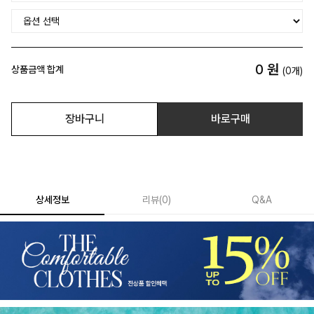
0
원
상품금액 합계
(
0
개)
장바구니
바로구매
상세정보
리뷰
(
0
)
Q&A