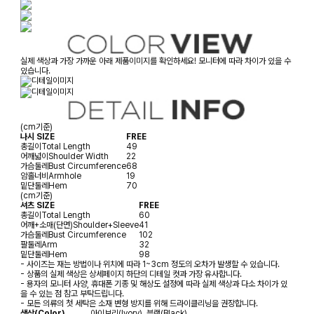
실제 색상과 가장 가까운 아래 제품이미지를 확인하세요! 모니터에 따라 차이가 있을 수
있습니다.
(cm기준)
나시 SIZE
FREE
총길이
Total Length
49
어깨넓이
Shoulder Width
22
가슴둘레
Bust Circumference
68
암홀너비
Armhole
19
밑단둘레
Hem
70
(cm기준)
셔츠 SIZE
FREE
총길이
Total Length
60
어깨+소매(단면)
Shoulder+Sleeve
41
가슴둘레
Bust Circumference
102
팔둘레
Arm
32
밑단둘레
Hem
98
- 사이즈는 재는 방법이나 위치에 따라 1~3cm 정도의 오차가 발생할 수 있습니다.
- 상품의 실제 색상은 상세페이지 하단의 디테일 컷과 가장 유사합니다.
- 용자의 모니터 사양, 휴대폰 기종 및 해상도 설정에 따라 실제 색상과 다소 차이가 있
을 수 있는 점 참고 부탁드립니다.
- 모든 의류의 첫 세탁은 소재 변형 방지를 위해 드라이클리닝을 권장합니다.
색상(Color)
아이보리(Ivory), 블랙(Black)