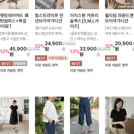
캣밍레이어드 패
함스트라이프 린
이지스판 카프리
윌리덤 라운드앤
턴원피스+목걸
넨브이넥가디건
슬랙스[S,M,L사
브이넥가디건
이SET
이즈]
[통기성우수🧊/리오
[부드러운소재]브이
[페이즐/활동성최고]
셀소재]은은한 배색
[슬림핏연출]입는 순
넥과 라운드넥, 두 가
가볍고 시원한 착용감
스트라이프 패턴으로
간 느껴지는 뛰어난
지 넥 라인 중 취향에
24,900
20,900
27,600
으로 여름 내내 부담
캐주얼하면서도 산뜻
신축성으로 활동량 많
맞게 선택할 수 있는
10%
10%
45,900
원
33,900
원
52,100
원
38,900
없이 즐기기 좋은 라
한 무드 살려주는 니
은 날에도 편안하게
활용도 높은 가디건
12%
13%
원
원
원
원
운드 니트 🤍 베이직
트 가디건 💛 브이넥
🌿 발목이 드러나는
🤍 부드러운 착용감
한 디자인으로 다양한
라인에 슬림하게 떨어
카프리 기장이 다리
과 베이직한 디자인으
리뷰 카운트 영역
리뷰 카운트 영역
하의와 손쉽게 매치되
지는 핏 더해져 단독
라인을 더욱 길고 산
로 단독은 물론 가볍
리뷰 카운트 영역
리뷰 카운트 영역
어 데일리하게 활용하
으로도 여리하고 세련
뜻하게 보여주며, 깔
게 걸쳐 입기 좋아 데
기 좋아요 ✨
되게 입어져요-
끔한 실루엣으로 출근
일리룩부터 출근룩까
룩부터 데일리룩까지
지 다양하게 즐기기
활용도 높게 즐기기
좋은 아이템이에요 ✨
좋습니다