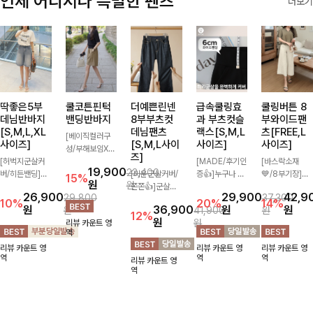
언제 어디서나 특별한 팬츠
더보기
딱좋은5부
쿨코튼핀턱
더예쁜린넨
급속쿨링효
쿨링버튼 8
데님반바지
밴딩반바지
8부부츠컷
과 부츠컷슬
부와이드팬
[S,M,L,XL
데님팬츠
랙스[S,M,L
츠[FREE,L
[베이직컬러구
사이즈]
[S,M,L사이
사이즈]
사이즈]
성/부해보임X]
즈]
[허벅지군살커
와이드하게 떨어
[MADE/후기인
[바스락소재
19,900
23,400
버/히든밴딩]여
지는 핏으로 편
[미운군살커버/
증👍]누구나 갖
💙/8부기장]사
15%
원
원
유롭게 떨어지는
안하면서도 멋스
쫀쫀👍]군살을
고 싶어할 슬랙
이드 버튼 디테
26,900
29,900
42,9
29,800
37,300
와이드핏과 부담
럽게 입어지는
잡아주는 깔끔한
스:)베이직하지
일이 은은한 포
10%
20%
14%
원
36,900
원
원
원
41,900
원
없는 5부 기장
밴딩 반바지🤎
부츠컷 핏에 발
만 부츠컷으로
인트가 되어주는
12%
원
원
리뷰 카운트 영
으로 편안하게
넉넉한 포켓 디
목이 드러나는
이쁜 핏 연출은
와이드 팬츠입니
역
즐기기 좋은 데
테일 더해져 데
8부 기장으로
물론,쫀쫀한 스
다. 여유롭게 떨
리뷰 카운트 영
리뷰 카운트 영
리뷰 카운트 영
님 팬츠 ✨ 빈티
일리룩부터 여행
다리를 슬림하고
판끼로 하루종일
어지는 실루엣과
역
역
역
리뷰 카운트 영
지한 워싱감이
룩까지 활용도
길어보이게 만들
편안하게!
가볍게 바스락거
역
더해져 캐주얼하
높게 즐겨지는
어주며 생지 소
리는 소재감으로
면서도 트렌디한
아이템!
재로 멋을 더한
시원하고 편안하
무드로 연출
데님팬츠에요~!
게 즐기기 좋은
아이템-