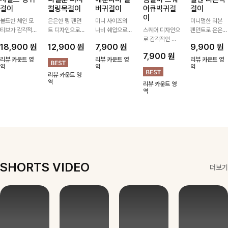
걸이
컬링목걸이
버귀걸이
어큐빅귀걸
걸이
이
볼드한 체인 모
은은한 링 펜던
미니 사이즈의
미니멀한 리본
티브가 감각적인
트 디자인으로
나비 쉐입으로
스퀘어 디자인으
펜던트로 은은한
포인트가 되어주
심플한 POINT,
은은하게 빛을
로 감각적인 무
포인트를 더해주
18,900
원
12,900
원
7,900
원
9,900
원
는 귀걸이- 심플
써지컬스틸 소재
내어줄 이어링,
드를 더했고 그
는 목걸이예요.
7,900
원
하면서도 존재감
로 변색 걱정 없
과하지 않은 포
안에 큐빅을 담
골드, 실버 컬러
리뷰 카운트 영
리뷰 카운트 영
리뷰 카운트 영
있는 디자인으로
역
이 데일리로 착
인트가 되어줘
역
아 더욱 고급스
로 구성돼 어떤
역
리뷰 카운트 영
데일리룩부터 스
용하기 좋아요-
데일리로 착용하
럽게 연출되는
룩에도 부담 없
역
리뷰 카운트 영
타일리시한 포인
기 좋아요:)
귀걸이에요~!
이 매치하기 좋
역
트룩까지 다양하
아요
게 매치하기 좋
은 아이템💎
SHORTS VIDEO
더보기