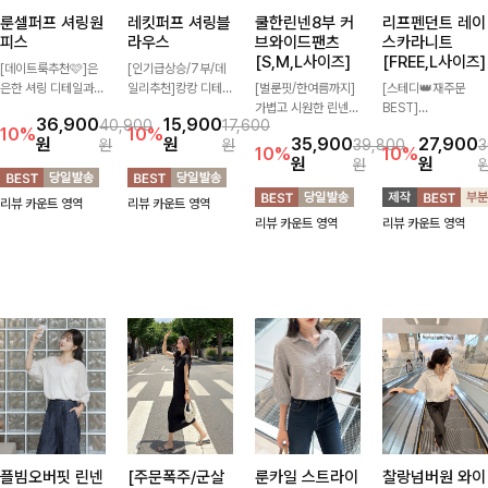
룬셀퍼프 셔링원
레킷퍼프 셔링블
쿨한린넨8부 커
리프펜던트 레이
피스
라우스
브와이드팬츠
스카라니트
[S,M,L사이즈]
[FREE,L사이즈]
[데이트룩추천🩷]은
[인기급상승/7부/데
은한 셔링 디테일과
일리추천]캉캉 디테일
[벌룬핏/한여름까지]
[스테디👑재주문
퍼프 소매가 어우러져
이 더해져 사랑스럽고
가볍고 시원한 린넨
BEST]
36,900
15,900
40,900
17,600
사랑스러운 무드를 완
풍성한 실루엣을 완성
혼방 소재로 한여름까
사랑스러움 가득 담은
10%
10%
원
원
35,900
27,900
원
원
39,800
3
성해주는 원피스🤍
해주는 블라우스 🤍
지 쾌적하게 즐기기
카라 니트에 펜던트
10%
10%
원
원
원
허리 스모크 밴딩이
가볍게 퍼지는 핏으로
좋은 8부 커브 와이드
포인트까지 톡-톡 얼
슬림한 실루엣을 연출
체형을 자연스럽게 커
팬츠 🤍 자연스럽게
굴을 밝혀주는 컬러와
리뷰 카운트 영역
리뷰 카운트 영역
해주며, 자연스럽게
버해주며 여성스럽게
떨어지는 커브핏이 멋
함께 해요-
리뷰 카운트 영역
리뷰 카운트 영역
퍼지는 플레어 라인으
즐기기 좋아요 ✨
스러운 실루엣을 연출
로 여성스럽고 편안하
해줘요 ✨
게 즐기기 좋아요
플빔오버핏 린넨
[주문폭주/군살
룬카일 스트라이
찰랑넘버원 와이