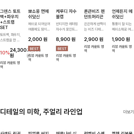
그렌스 토트
뽀소옹 면메
케루디 자수
론큰비즈 펜
언제든지 메
백+파우치
쉬덧신
볼캡
던트머리끈
쉬덧신
+스트랩
메쉬로 되어있어
빈티지한 레터링
은은하게 반짝이
통풍이 잘 되는
SET
여름에도 땀이
자수가 포인트가
는 비즈 디테일
메쉬소재로 여름
토트백, 파우치,
차지않게~! 발걸
되어 데일리 룩
과 펜던트 포인
까지 쾌적하게
2,000
원
8,900
원
2,900
원
1,900
원
스트랩을 한 번
음도 당당해지세
에 자연스럽게
트로 스타일에
데일리로 신기
에 드리는
요:-)
어우러지는 볼
센스를 더해주는
좋은 덧신이에요
리뷰 카운트 영
리뷰 카운트 영
24,300
26,900
ITEM활용도 높
캡!베이직한 컬
아이템, 탄탄한
역
^^
역
10%
원
원
리뷰 카운트 영
리뷰 카운트 영
게 어디에든 다
러와 깔끔한 쉐
밴딩으로 안정감
역
역
양하게 즐겨주세
입으로 캐주얼부
있게 잡아주어
리뷰 카운트 영
요 ;)
역
터 꾸안꾸 스타
데일리로 활용하
일까지 활용도
기 좋은 헤어 악
GOOD
세서리
디테일의 미학, 주얼리 라인업
더보기
사셀드 링귀
피엘룬 써지
헤룬나비 실
럼벨비 스퀘
멜헨 리본목