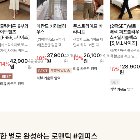
쿨링버튼 8부와
메칸드 카라블라
푼스트라이프 카
(2종SET)날르
이드팬츠
우스
라니트
배색 퍼프블라우
[FREE,L사이즈]
스+일자슬랙스
[썸머원단🌊/팔뚝커
산뜻한 스트라이프 패
[S,M,L사이즈]
[바스락소재💙/8부
버]은은한 링클 텍스
턴과 카라, 버튼 디테
기장]사이드 버튼 디
처와 여유로운 실루엣
일이 어우러져 단정하
세련된 배색 블라우스
37,900
26,100
42,100
28,900
테일이 은은한 포인트
이 만나 내추럴하면서
면서도 세련된 무드를
와 깔끔한 후크 일자
10%
10%
42,900
원
원
49,800
원
원
가 되어주는 와이드
도 세련된 무드를 연
완성해주는 니트 🤍
슬랙스를 함께 구성한
14%
원
128,900
원
팬츠입니다. 여유롭게
출해주는 블라우스-
부드럽고 가벼운 착용
세트입니다. 허리 라
리뷰 카운트 영역
15%
원
떨어지는 실루엣과 가
데일리룩부터 출근룩
감으로 데님부터 슬랙
인을 자연스럽게 살려
리뷰 카운트 영역
볍게 바스락거리는 소
까지 다양하게 활용하
스까지 다양하게 매치
주는 블라우스와 롱한
리뷰 카운트 영역
재감으로 시원하고 편
기 좋은 베이직한 디
하기 좋아 데일리룩부
일자핏 슬랙스가 만나
리뷰 카운트 영역
안하게 즐기기 좋은
자인!
터 출근룩까지 활용도
단정하면서도 고급스
아이템-
높게 즐기기 좋은 아
러운 실루엣을 완성해
이템이에요 ✨
드려요.
한 벌로 완성하는 로맨틱 #원피스