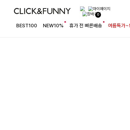
완성도 높은 원피스SET
0
특스트라이프 링클원피스+스트링자켓SET
BEST100
NEW10%
휴가 전 빠른배송
여름특가~