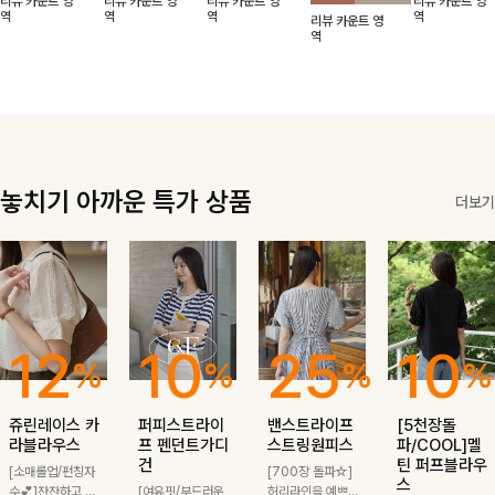
리뷰 카운트 영
리뷰 카운트 영
리뷰 카운트 영
리뷰 카운트 영
적함도 챙겨드려
날에도 편안하게
해도 멋스럽게
핏이 멋스러운,
무드가 느껴져요
역
역
역
역
리뷰 카운트 영
요 :)
착용 가능한 반
스타일링돼요
쾌적하면서 세련
🩶 가볍고 시원
역
팔자켓입니다-!
된 무드의 썸머
한 소재감으로
반팔자켓 -
여름에도 부담
없이 툭 걸치기
좋은 아이템!
놓치기 아까운 특가 상품
더보기
12
10
25
10
%
%
%
%
쥬린레이스 카
퍼피스트라이
밴스트라이프
[5천장돌
라블라우스
프 펜던트가디
스트링원피스
파/COOL]멜
건
틴 퍼프블라우
[소매롤업/펀칭자
[700장 돌파☆]
스
수💕]잔잔하고 고
[여유핏/부드러운
허리라인을 예쁘게