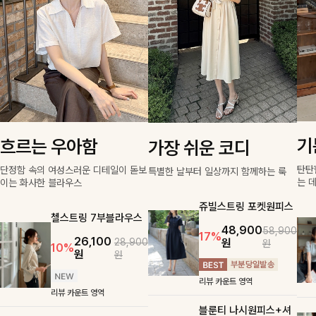
기
흐르는 우아함
가장 쉬운 코디
탄탄
단정함 속의 여성스러운 디테일이 돋보
특별한 날부터 일상까지 함께하는 룩
는 
이는 화사한 블라우스
쥬빌스트링 포켓원피스
첼스트링 7부블라우스
48,900
58,900
17%
26,100
원
28,900
원
10%
원
원
리뷰 카운트 영역
리뷰 카운트 영역
블룬티 나시원피스+셔