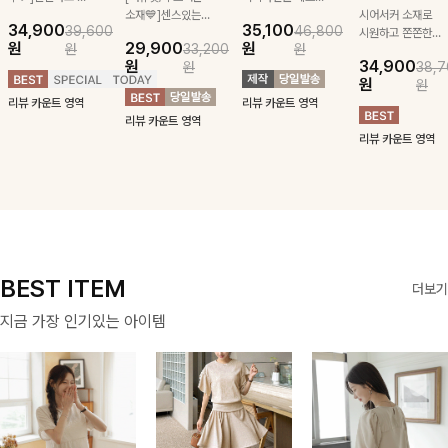
급스러운 자수 디
소재💙]센스있는
잡아주는 스트링과
시어서커 소재로
34,900
35,100
39,600
46,800
테일이 사랑스러운
스트라이프 패턴에
깔끔한 스트라이프
시원하고 쫀쫀한
원
29,900
원
원
33,200
원
블라우스-페미닌
귀여운 퍼피 펜던
패턴에 링클프리!
텐션감으로 언제든
원
34,900
원
38,7
하면서 여리한 무
트로 포인트를 선
💙플레어지는 롱한
편안하게 입혀질
원
원
드로 즐겨지는
사하는 니트 가디
기장감까지 완벽한
블라우스- 단정한
리뷰 카운트 영역
리뷰 카운트 영역
ITEM
건을 소개할게요 :)
데일리 원피스:B
카라와 풍성한 퍼
리뷰 카운트 영역
프 소매로 여성스
리뷰 카운트 영역
러움을 더했어요 :)
BEST ITEM
더보기
지금 가장 인기있는 아이템