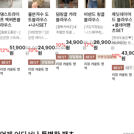
댕스트라이
율븐자수 도
덤링클 카라
비반드 링클
제딧레이어
프 백버튼블
트블라우스
블라우스
블라우스
드 블라우스
라우스
+나시SET
+플레어팬
[팔뚝커버✌]내
[구김걱정없는
츠SET
[활용도좋은✨]
[아방한핏🤍]은
추럴한 링클 텍
✨/스퀘어넥]입
은은한 스트라이
은한 레이스 자
스처로 분위기
체감 있는 링클
[완성도높은💗]
34,900
28,900
38,700
34,800
프 패턴이 더해
수와 도트 패턴
있게 입어지는
엠보 텍스처가
레이어드한 듯
10%
17%
51,900
24,900
원
원
58,900
27,600
원
원
져 심플한 코디
으로 사랑스러운
블라우스🖤 브
돋보이는 블라우
자연스러운 나시
12%
10%
원
원
43,9
원
원
에도 세련된 포
감성 가득 담았
이넥 카라 디자
스- 여유로운 실
와 버튼 원피스
12%
원
인트를 더해드리
으며 나시 세트
인에 여유로운
루엣과 물결 짜
가 함께 구성된
리뷰 카운트 영
리뷰 카운트 영
며 깔끔한 스트
구성으로 이너
소매핏 더해져
임 소매 디테일
세트 아이템입니
역
역
리뷰 카운트 영
리뷰 카운트 영
라이프 디테일로
걱정없이 손쉽게
여리하면서도 시
이 더해져 편안
다. 코디 고민 없
역
역
리뷰 카운트 영
유행 없이 오래
코디 가능한 블
원한 무드로 즐
하면서도 여성스
이 한 벌만으로
역
함께하기 좋은
라우스에요:)
기기 좋아요-
러운 무드를 연
도 내추럴하면서
블라우스예요
출해드려요!
여성스러운 썸머
룩 완성!