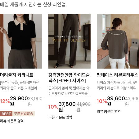
매일 새롭게 제안하는 신상 라인업
더리골지 카라니트
강력한편안함 와이드슬
펌레이스 리본블라우스
랙스[FREE,L사이즈]
[텐션감 굿👍]클래식한 배색
레이스 자수가 들어간 커다란
카라와 골드 버튼 디테일이 세
군더더기 없이 툭 떨어지는 와
카라와 리본으로 여성스러우면
련된 포인트를 더해주는 니트
이드핏으로 세련된 실루엣을
서 사랑스러운 무드가 가득 느
29,900
39,600
33,900
43,90
입니다. 세로 골지 짜임이 슬림
완성해주는 슬랙스입니다. 깔
껴지는 블라우스에요🤎
12%
10%
원
37,800
원
원
41,900
원
한 실루엣을 연출해 단정하면
끔한 디자인과 롱한 기장감으
10%
원
원
서도 여성스러운 무드를 완성
로 다리가 길어 보이고 뒷밴딩
리뷰 카운트 영역
해드려요.
으로 편안하기까지-
리뷰 카운트 영역
리뷰 카운트 영역