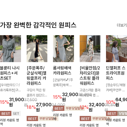
가장 완벽한 감각적인 원피스
더보기
블룬티 나시
[주문폭주/
롬셔링배색
[비율만점/2
딘젤퍼프 스
원피스+셔
군살삭제]젤
카라원피스
차리오더]뮨
트라이프원
츠SET
링클프리 카
스트링 플라
피스
[군살커버💕/주
라원피스
워원피스
[우아한무드🤍/
문폭주]배색 카
[청순무드/체형
휴가룩추천]구
구김이 적은 링
라와 스트라이프
고급스러운 플라
커버]꾸안꾸 무
32,900
38,700
김이 덜한 링클
클프리 원단으로
패턴으로 캐주얼
워 패턴과 랩 디
드의 정석🤍 가
15%
31,900
원
64,9
37,500
원
소재의 나시원피
항상 깔끔하게
한 무드를 더한
자인으로 여성스
볍고 산뜻한 착
15%
10%
원
27,900
32,400
원
원
34,000
36,800
스+셔츠 조합으
착용 가능하며
롱 원피스 🖤 셔
러우면서 세련된
용감으로 여름
18%
12%
원
원
원
원
로 코디 걱정없
일자로 떨어지는
링 디테일과 쫀
분위기를 더해주
내내 손이 자주
리뷰 카운트 영
이 여성스럽고
넉넉한 핏으로
쫀한 스판 소재
며 스트링이 내
가는 원피스예
역
리뷰 카운트 영
리뷰 카운트 영
편안하게 즐길
군살을 완벽히
로 편안하면서도
장되어있어 슬림
요- 은은한 스트
역
역
리뷰 카운트 영
리뷰 카운트 영
수 있는 아이템
커버해주는 원피
여성스럽게 연출
하게 핏을 조절
라이프 패턴과