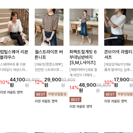
럽틸스퀘어 리본
월스트라이프 버
퍼펙트절개핏 6
콘브이넥 라벨티
블라우스
튼니트
부데님반바지
셔츠
[S,M,L사이즈]
스퀘어넥과 롱 리본
[여유핏/쫀쫀소재🤎]
[매일입어요🩵]여유
디테일이 여성스러운
잔잔한 스트라이프 패
[체형커버🫶]세로 절
롭게 떨어지는 실루엣
분위기를 한층 더해주
턴과 버튼 포인트가
개 라인이 더해져 다
과 깔끔한 브이넥 디
44,100
29,900
17,900
48,900
33,900
1
는 블라우스입니다.
더해져 캐주얼하면서
리 라인을 더욱 길고
자인으로 데일리하게
10%
12%
10%
원
원
48,900
원
원
원
56,800
원
자연스럽게 잡힌 셔링
도 세련된 무드를 연
슬림하게 연출해주는
즐기기 좋은 티셔츠-
14%
원
원
과 봉긋한 소매가 여
출해주는 니트- 가볍
5부 데님 반바지 🤍
소매 라벨 디테일이
리뷰 카운트 영역
리한 실루엣을 연출해
고 부드러운 착용감으
부담 없는 기장과 여
은은한 포인트를 더해
리뷰 카운트 영역
리뷰 카운트 영역
특별한 날은 물론 데
로 단독은 물론 데일
유로운 핏으로 편안하
심플하면서도 센스 있
리뷰 카운트 영역
일리룩으로도 부담 없
리룩으로 활용하기 좋
게 착용되며 다양한
는 스타일을 완성해드
이 즐기기 좋아요🎀
은 아이템!
상의와 손쉽게 매치되
려요!
어 데일리부터 휴가룩
까지 활용도 높게 즐
기기 좋아요 d