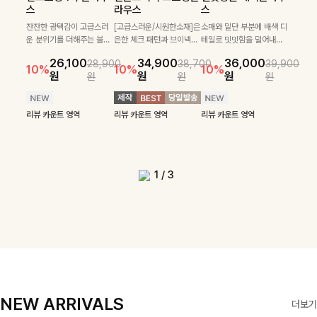
필첸체크 스트링블라
특스트라이프 링클원
헨틴링클 날개티셔츠
부니트
스
라우스
스
우스+플레어스커트
피스+스트링자켓
+치마바지SET
부드럽게 몸을 감싸는 니트
넉넉한 핏으로 편하게 착용
SET
SET
짜임으로 편안한 착용감을
[골드버튼/클래식무드🤍]
가능한 심플&베이직 무드의
잔잔한 광택감이 고급스러
[고급스러운/시원한소재]은
소매와 밑단 부분에 배색 디
[텐션감↑/구김↓]가볍게
더해드리며 여유 있게 떨어
스트라이프 패턴으로 데일
니트!레터리 펜던트로 고급
운 분위기를 더해주는 블라
은한 체크 패턴과 브이넥으
테일로 밋밋함을 덜어내고
[활용도 좋은 투피스]은은한
가볍고 시원한 링클 원피스
입기만 해도 코디가 완성되
24,300
25,800
26,900
28,600
지는 핏과 브이넥 디자인이
리룩에 포인트를 더해줄 아
스러운 포인트를 내어주었
우스예요 ✨ 허리 스트링과
로 단정하면서 실버버튼으
더욱 멋스럽게 연출되며 링
10%
10%
체크 패턴과 허리 스트링 디
와 스트링 자켓이 세트로 구
는 세트 아이템으로, 자연스
원
31,900
원
26,100
34,900
36,000
원
35,400
원
28,900
38,700
39,900
29,900
여리여리한 실루엣을 완성
이템입니다 카라넥 디자인
어요:D
프릴 밑단이 자연스럽게 실
로 고급스러운 디테일을 넣
클 소재로 구김 걱정없이 즐
33,900
10%
테일이 어우러진 투피스 세
성되어 코디 고민 없이 완성
럽게 퍼지는 프릴 날개 소매
10%
10%
10%
12%
원
원
원
원
원
원
원
원
42,900
69,900
원
해드려요 ✨ 단독은 물론 다
으로 깔끔한 이미지로 만들
루엣을 살려주며, 여유로운
었으며 밑단스트링으로 핏
길 수 있는 블라우스랍니
49,800
79,400
원
트입니다. 여유로운 상의와
도 높은 스타일링을 연출해
가 우아한 포인트를 더해드
14%
12%
원
원
양한 아우터와도 자연스럽
어 주는 7부 니트입니다 ~
핏으로 편안하면서도 여성
을 더욱 깔끔하게 잡아주는
다:)
원
원
풍성하게 퍼지는 롱스커트가
주는 아이템 🤍 따로 또 같
립니다💕 잔잔한 링클 텍스
리뷰 카운트 영역
리뷰 카운트 영역
게 매치되는 데일리 니트랍
스러운 무드를 완성해준답
블라우스예요 :)
자연스러운 체형 커버는 물
이 활용하기 좋아 실용적이
처 소재와 편안한 허리밴딩
리뷰 카운트 영역
리뷰 카운트 영역
리뷰 카운트 영역
리뷰 카운트 영역
니다
니다 🤍
리뷰 카운트 영역
론, 단품으로도 다양하게 활
며, 스트링 디테일로 다양한
으로 하루 종일 산뜻하고 쾌
리뷰 카운트 영역
리뷰 카운트 영역
용하기 좋아요🖤
핏을 연출할 수 있어 데일리
적하게 즐겨보세요!
부터 여행룩까지 멋스럽게
즐기기 좋아요 ✨
1
/
3
NEW ARRIVALS
더보기