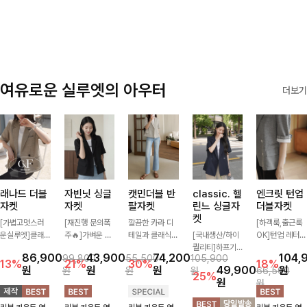
✨🩵
감에 캐주얼한
감성까지 더해져
데일리하게 손이
자주 가요
여유로운 실루엣의 아우터
더보기
래나드 더블
자빈닛 싱글
캣민더블 반
classic. 헬
엔크릿 턴업
자켓
자켓
팔자켓
린느 싱글자
더블자켓
켓
[가볍고멋스러
[재진행 문의폭
깔끔한 카라 디
[하객룩,출근룩
운실루엣]클래
주🔥]가벼운 소
테일과 클래식한
[국내생산/하이
OK]턴업 레터링
식하면서 베이직
재로 툭 걸쳐주
더블 버튼 디자
퀄리티]하프기
포인트로 센스
86,900
43,900
74,200
104,
99,800
55,500
105,900
하게 걸치기 좋
기만 해도 캐주
인으로 세련된
장의 부담스럽지
있게 완성된 썸
13%
21%
30%
18%
원
원
원
49,900
원
원
원
원
66,500
은 반팔 자켓-자
얼한 무드를 만
무드를 완성한
않은 기장으로
머 자켓, 더블버
25%
원
원
주 입게 될 깔끔
들어주며 반팔
반팔 자켓 ✨ 가
클래식이 주는
튼 디자인으로
한 핏은 물론, 쾌
디자인으로 더운
볍게 걸쳐주기만
멋!스탠다드한
깔끔하고 세련된