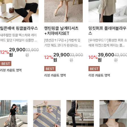
릴픈배색 링클블라우스
헨틴링클 날개티셔츠
밍킷퍼프 플레어블라우
+치마바지SET
스
내추럴한 링클 텍스처와 레이
어드 밑단 디테일이 심플한 디
[텐션감↑/구김↓]가볍게 입
[우아한무드🤍]풍성한 퍼프 소
자인에 포인트를 더해주며, 가
기만 해도 코디가 완성되는 세
매와 자연스럽게 퍼지는 플레
29,900
33,900
볍게 툭 입기만 해도 멋스러운
트 아이템으로, 자연스럽게 퍼
어 실루엣이 여성스러운 무드
12%
원
29,900
39,600
원
33,900
43,90
스타일을 완성해드려요- 여유
지는 프릴 날개 소매가 우아한
를 완성해주는 블라우스 🤍 체
12%
10%
원
원
원
원
로운 핏으로 군살은 자연스럽
포인트를 더해드립니다💕 잔
형을 자연스럽게 커버해주며
게 커버해주고, 편안한 착용감
잔한 링클 텍스처 소재와 편안
걸을 때마다 살랑이는 핏으로
리뷰 카운트 영역
까지 더해 손이 자주 가는 데일
한 허리밴딩으로 하루 종일 산
데일리룩부터 데이트룩까지 화
리뷰 카운트 영역
리뷰 카운트 영역
리 아이템이랍니다🤍
뜻하고 쾌적하게 즐겨보세요!
사하게 즐기기 좋은 아이템이
에요 ✨