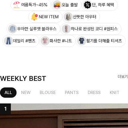
여름특가~45%
오늘 출발
단, 하루 혜택
NEW ITEM
산뜻한 아우터
우아한 실루엣 블라우스
하나로 완성된 코디 #원피스
데일리 #팬츠
화사한 #니트
활기를 더해줄 티셔츠
WEEKLY BEST
더보기
ALL
NEW
BLOUSE
PANTS
DRESS
KNIT