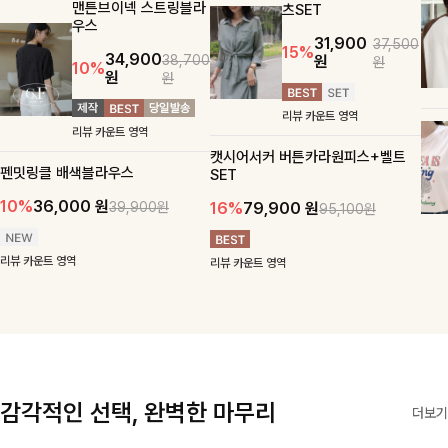
맨튼브이넥 스트링블라
츠SET
우스
31,900
37,500
15%
34,900
원
38,700
원
10%
원
원
리뷰 카운트 영역
리뷰 카운트 영역
캣시어서커 버튼카라원피스+벨트
펜밋링클 배색블라우스
SET
10%
36,000
원
16%
79,900
원
39,900원
95,100원
리뷰 카운트 영역
리뷰 카운트 영역
감각적인 선택, 완벽한 마무리
더보기