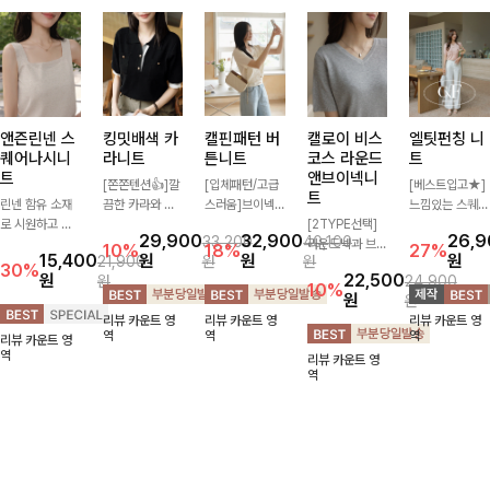
앤즌린넨 스
킹밋배색 카
캘핀패턴 버
캘로이 비스
엘팃펀칭 니
퀘어나시니
라니트
튼니트
코스 라운드
트
트
앤브이넥니
[쫀쫀텐션👍]깔
[입체패턴/고급
[베스트입고★]
트
린넨 함유 소재
끔한 카라와 반
스러움]브이넥
느낌있는 스퀘어
로 시원하고 쾌
오픈 디자인이
라인과 감각적인
[2TYPE선택]
펀칭과 골드버튼
29,900
32,900
26,
33,200
40,100
적하게 즐기기
만나 하나만 입
패턴이 어우러져
라운드넥과 브이
으로 세련됨이
10%
18%
27%
15,400
원
원
원
21,900
원
원
좋은 나시 니트
어도 완성도 높
포인트 있게 즐
넥 두 가지 디자
묻어나는 니트:)
30%
원
22,500
원
24,900
🌿 깔끔한 스퀘
은 스타일링을
기기 좋은 가디
인으로 취향에
시원쫀쫀함 가
10%
원
원
어넥 디자인이
연출해드려요 부
건 🤍 가볍게 걸
맞게 선택 가능
득, 여성스러운
리뷰 카운트 영
리뷰 카운트 영
리뷰 카운트 영
쇄골 라인을 더
담 없이 즐기기
쳐주기만 해도
한 베이직 니트
룩을 완성해봐요
역
역
역
리뷰 카운트 영
욱 여리하고 여
좋은 데일리 니
스타일리시한 무
🤍 깔끔한 실루
♡
역
리뷰 카운트 영
성스럽게 연출해
트로 어디에나
드를 더해주어
엣과 부드러운
역
드립니다
손쉽게 매치됩니
데일리하게 활용
착용감으로 단독
다
하기 좋아요 ✨
은 물론 이너까
지 활용도 높게
즐기기 좋아요
✨