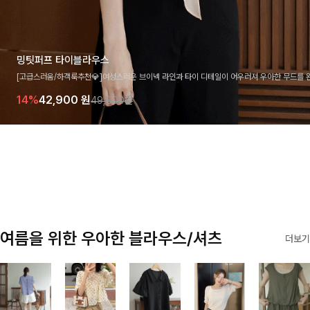
밍팃퍼프 타이블라우스
[고급스러움/하객룩추천💎]여성스러운 브이넥 라인과 타이 디테일이 어우러져 우아한 무드를 
라우스 🤍 여유로운 7부 소매로 편안하게 착용되며 데일리룩부터 출근룩, 하객룩까지 세련된
14%
42,900
원
49,800원
기 좋은 아이템이에요
여름을 위한 우아한 블라우스/셔츠
더보기