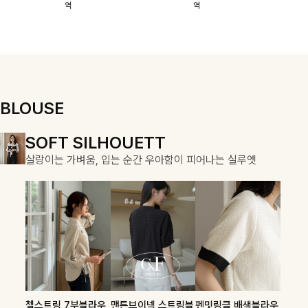
역
역
이에요:)
스에요🖤
돼요
할 수 있어요🤍
여유로운 핏이
만나 편안함은
물론, 고급스러
운 분위기까지
더해드립니다
BLOUSE
DOUBLE THE JOY
SOFT SILHOUETT
COZY ESSENTIAL
함께할 때 더욱 완벽한, 합리적인 선택으로 채우는 즐거움
살랑이는 가벼움, 입는 순간 우아함이 피어나는 실루엣
매일의 일상을 부드럽게 감싸줄 니트 컬렉션
론클디 브이넥니트
칠스트라이프 카라7
셀드펜던트 7부니트
첼스트링 7부블라우
맨튼브이넥 스트링블
펜밋링클 배색블라우