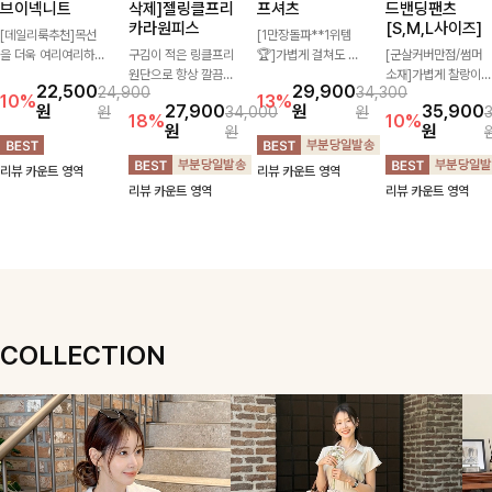
브이넥니트
삭제]젤링클프리
프셔츠
드밴딩팬츠
카라원피스
[S,M,L사이즈]
[데일리룩추천]목선
[1만장돌파**1위템
을 더욱 여리여리하게
구김이 적은 링클프리
🏆]가볍게 걸쳐도 살
[군살커버만점/썸머
연출해주는 브이넥 디
원단으로 항상 깔끔하
아나는 산뜻한 컬러
소재]가볍게 찰랑이는
22,500
29,900
24,900
34,300
자인으로 깔끔한 무드
게 착용 가능하며 일
감, 여름에 딱 맞는 코
원단과 여유로운 와이
10%
13%
원
27,900
원
35,900
원
34,000
원
를 완성해주는 니트
자로 떨어지는 넉넉한
튼 셔츠❤️ 여유 있는
드 핏으로 하루 종일
18%
10%
원
원
원
🤍 부드러운 착용감
핏으로 군살을 완벽히
핏과 스트라이프 패
편안하게 착용하실 수
과 베이직한 실루엣으
커버해주는 원피스에
턴, 자연스러운 실루
있는 팬츠입니다 🖤
리뷰 카운트 영역
리뷰 카운트 영역
로 단독은 물론 다양
요🖤
엣으로 데일리 코디에
✨ 허리 전체 밴딩과
리뷰 카운트 영역
리뷰 카운트 영역
한 아우터와 레이어드
부담 없이 매치된답니
스트링 디테일로 안정
하기 좋아 데일리하게
다:)
감 있는 착용감을 더
즐기기 좋은 아이템이
해드려요!
에요 ✨
COLLECTION