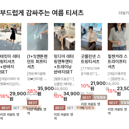
부드럽게 감싸주는 여름 티셔츠
더보기
테킷미 레터
(1+1)앤튼펜
밍디아 레터
굿플린넨 스
힐첸카라 스
링티셔츠
던트 퍼프티
링맨투맨티
트링티셔츠
트라이프티
+반바지
셔츠
+트레이닝
셔츠
[77까지/가벼
SET
반바지SET
[하트케이블짜
운착용감🤍]린
[데일리룩추천
[데일리부터 여
임❤️]무더운 여
[활용도높은🤍]
넨 소재와 내추
✨]깔끔한 오픈
21,900
24,300
행룩까지]감각
름 사랑스러운
심플한 레터링
럴한 플라워 프
카라넥과 조화로
10%
35,900
원
23,5
49,800
원
적인 레터링 티
낭만같은 티셔츠
포인트의 반팔
린팅이 포인트가
운 배색이 들어
28%
15%
29,900
원
34,900
원
36,400
원
38,700
셔츠와 플레어
소재감에서 주는
티셔츠와 여유롭
되어 하나만으로
간 스트라이프
18%
10%
원
원
원
원
핏 반바지가 함
포인트와 금장으
게 떨어지는 반
도 감성 있는 스
패턴으로 단정하
리뷰 카운트 영
께 구성된 세트
로 고급스러움도
바지 조합으로
타일을 완성해드
고 캐주얼한 무
역
리뷰 카운트 영
리뷰 카운트 영
아이템으로, 편
놓치지 말아요♥
꾸안꾸 무드 제
리는 티셔츠-🌼
드를 선사하는
역
역
리뷰 카운트 영
리뷰 카운트 영
안하면서도 캐주
대로 살려주는
🌿
반팔 티셔츠에
역
역
얼한 꾸안꾸룩을
트레이닝 세트
요:)
완성해드립니다
🖤 편안한 착용