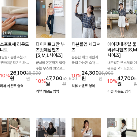
소프트해 라운드
다이어트그만 부
티븐롤업 체크셔
에어핏내추럴 울
니트
츠컷데님팬츠
츠
버뮤다팬츠[S,M
[S,M,L사이즈]
사이즈]
[깔끔기본템추천🤍]
은은한 체크 패턴과
부드러운 터치감과 군
군살을 쫀쫀하게 잡아
롤업 가능한 소매 디
내추럴한 텍스처와 여
더더기 없는 디자인으
주는 부츠컷 핏으로
테일로 다양한 분위기
유로운 와이드핏으로
26,100
24,300
28,900
26,900
로 매일 손이 가는 자
다리 라인을 이쁘고
를 연출하실 수 있어
군살은 자연스럽게 커
10%
10%
원
47,700
원
47,700
원
52,900
원
5
체제작 니트입니다.
깔끔하게 만들어주고
요🌿 차르르 흐르는
버해드리는 버뮤다 팬
10%
10%
원
원
원
자연스럽게 떨어지는
진청 색감으로 더욱
가벼운 소재와 여유로
츠 🤍 깔끔한 허리 디
리뷰 카운트 영역
리뷰 카운트 영역
여유핏과 깔끔한 라운
슬림해보이는 효과를
운 핏으로 단독은 물
테일과 편안한 착용감
리뷰 카운트 영역
리뷰 카운트 영역
드넥으로 단독은 물론
주는 데님팬츠!
론 아우터처럼 툭 걸
으로 데일리부터 출근
이너로도 활용하기 좋
쳐도 멋스러운 데일리
룩까지 산뜻하게 즐기
아요.
셔츠입니다
기 좋은 팬츠예요!