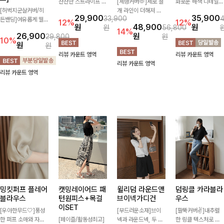
잔잔한 스트라이프 패
[체형커버🫶]세로 절
화로운 배색 디테일로
[허벅지군살커버/히
턴과 버튼 포인트가
개 라인이 더해져 다
스타일을 더한 원피
29,900
35,900
33,900
든밴딩]여유롭게 떨어
더해져 캐주얼하면서
리 라인을 더욱 길고
스! 스트링이 내장되
12%
12%
원
48,900
원
원
56,800
지는 와이드핏과 부담
도 세련된 무드를 연
슬림하게 연출해주는
어있어 여리여리한 라
14%
26,900
원
29,800
원
없는 5부 기장으로 편
출해주는 니트- 가볍
5부 데님 반바지 🤍
인을 만들어주고 넉넉
10%
원
원
안하게 즐기기 좋은
고 부드러운 착용감으
부담 없는 기장과 여
한 포켓으로 실용성까
리뷰 카운트 영역
리뷰 카운트 영역
데님 팬츠 ✨ 빈티지
로 단독은 물론 데일
유로운 핏으로 편안하
지 갖췄어요:)
리뷰 카운트 영역
한 워싱감이 더해져
리룩으로 활용하기 좋
게 착용되며 다양한
리뷰 카운트 영역
캐주얼하면서도 트렌
은 아이템!
상의와 손쉽게 매치되
디한 무드로 연출
어 데일리부터 휴가룩
까지 활용도 높게 즐
기기 좋아요 d
밍킷퍼프 플레어
캣밍레이어드 패
윌리덤 라운드앤
덤링클 카라블라
블라우스
턴원피스+목걸
브이넥가디건
우스
이SET
[우아한무드🤍]풍성
[부드러운소재]브이
[팔뚝커버✌]내추럴
한 퍼프 소매와 자연
[페이즐/활동성최고]
넥과 라운드넥, 두 가
한 링클 텍스처로 분