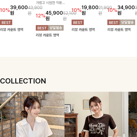
스럽게 퍼지는 플레어
가볍고 시원한 착용감
지 넥 라인 중 취향에
위기 있게 입어지는
39,600
19,800
34,900
43,900
21,900
실루엣이 여성스러운
으로 여름 내내 부담
맞게 선택할 수 있는
블라우스🖤 브이넥
10%
10%
10%
원
45,900
원
원
원
52,100
원
무드를 완성해주는 블
없이 즐기기 좋은 라
활용도 높은 가디건
카라 디자인에 여유로
12%
원
원
라우스 🤍 체형을 자
운드 니트 🤍 베이직
🤍 부드러운 착용감
운 소매핏 더해져 여
연스럽게 커버해주며
한 디자인으로 다양한
과 베이직한 디자인으
리하면서도 시원한 무
리뷰 카운트 영역
리뷰 카운트 영역
리뷰 카운트 영역
걸을 때마다 살랑이는
하의와 손쉽게 매치되
로 단독은 물론 가볍
드로 즐기기 좋아요-
리뷰 카운트 영역
핏으로 데일리룩부터
어 데일리하게 활용하
게 걸쳐 입기 좋아 데
데이트룩까지 화사하
기 좋아요 ✨
일리룩부터 출근룩까
게 즐기기 좋은 아이
지 다양하게 즐기기
템이에요 ✨
좋은 아이템이에요 ✨
COLLECTION