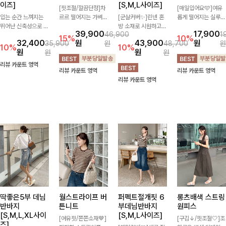
이즈]
[S,M,L사이즈]
[핏조절/깔끔단정]차
[매일입어요🩵]여유
입는 순간 느껴지는
르르 떨어지는 가벼운
[군살커버✨]린넨 혼
롭게 떨어지는 실루엣
뛰어난 신축성으로 활
소재감으로 시원하고
방 소재로 시원하고
과 깔끔한 브이넥 디
39,900
17,900
46,900
1
동량 많은 날에도 편
쾌적하게 즐기기 좋은
쾌적하게 즐기기 좋은
자인으로 데일리하게
15%
10%
32,400
원
43,900
원
35,900
원
48,700
원
안하게🌿 발목이 드
카라 블라우스- 심플
와이드 슬랙스입니다.
즐기기 좋은 티셔츠-
10%
10%
원
원
원
원
러나는 카프리 기장이
한 디자인에 클래식한
핀턱 디테일과 여유로
소매 라벨 디테일이
다리 라인을 더욱 길
카라와 버튼 디테일을
운 와이드 핏이 더해
은은한 포인트를 더해
리뷰 카운트 영역
리뷰 카운트 영역
리뷰 카운트 영역
고 산뜻하게 보여주
더해 데일리부터 오피
져 길고 멋스러운 실
심플하면서도 센스 있
리뷰 카운트 영역
며, 깔끔한 실루엣으
스룩까지 활용도 높게
루엣을 완성해드려
는 스타일을 완성해드
로 출근룩부터 데일리
입기 좋아-
요-
려요!
룩까지 활용도 높게
즐기기 좋습니다
딱좋은5부 데님
월스트라이프 버
퍼펙트절개핏 6
롱츠배색 스트링
반바지
튼니트
부데님반바지
원피스
[S,M,L,XL사이
[S,M,L사이즈]
[여유핏/쫀쫀소재🤎]
[구김↓/핏조절🤍]조
즈]