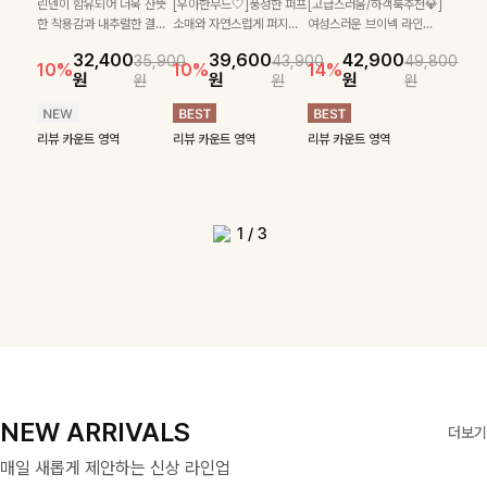
SET
린넨이 함유되어 더욱 산뜻
[우아한무드🤍]풍성한 퍼프
[고급스러움/하객룩추천💎]
[여름코디추천👍]뷔스티에
[데일리부터 여행룩까지]감
게 착용되는 니트예요🧶 세
스트라이프 패턴으로 데일
카라, 버튼 디테일이 어우
한 착용감과 내추럴한 결감
소매와 자연스럽게 퍼지는
여성스러운 브이넥 라인과
[활용도 좋은 투피스]은은한
원피스와 티셔츠가 세트로 구
각적인 레터링 티셔츠와 플레
24,300
26,900
로 골지 짜임 디테일이 슬
리룩에 포인트를 더해줄 아
러져 단정하면서도 세련된
이 매력적인 블라우스예요
플레어 실루엣이 여성스러
타이 디테일이 어우러져 우
10%
체크 패턴과 허리 스트링 디
성되어 코디 고민 없이 완성
어 핏 반바지가 함께 구성된
원
31,900
26,100
원
35,400
28,900
32,400
39,600
42,900
림한 실루엣을 연출해주며,
이템입니다 카라넥 디자인
무드를 완성해주는 니트 🤍
35,900
43,900
49,800
🌿 밑단 스트링 디테일로 핏
운 무드를 완성해주는 블라
아한 무드를 완성해주는 7
10%
10%
39,900
29,900
46,300
36,400
10%
10%
14%
테일이 어우러진 투피스 세트
도 높은 스타일링을 연출해주
세트 아이템으로, 편안하면서
원
원
14%
18%
원
원
원
원
원
부드러운 신축성까지 더해
으로 깔끔한 이미지로 만들
부드럽고 가벼운 착용감으
원
원
원
을 취향에 맞게 연출할 수
우스 🤍 체형을 자연스럽게
부 블라우스 🤍 여유로운 7
42,900
원
원
49,800
원
원
입니다. 여유로운 상의와 풍
는 아이템 🤍 레이어드한 듯
도 캐주얼한 꾸안꾸룩을 완성
14%
져 데일리로 즐기기 좋답니
어 주는 7부 니트입니다 ~
로 데님부터 슬랙스까지 다
있어 더욱 멋스럽고, 가볍게
커버해주며 걸을 때마다 살
부 소매로 편안하게 착용되
원
원
성하게 퍼지는 롱스커트가 자
센스 있는 무드로 데일리하게
해드립니다 ✨🩵
리뷰 카운트 영역
다🤍
양하게 매치하기 좋아 데일
툭 걸쳐도 분위기 있는 데일
랑이는 핏으로 데일리룩부
며 데일리룩부터 출근룩, 하
연스러운 체형 커버는 물론,
편안하게 즐기기 좋아요 ✨
리뷰 카운트 영역
리뷰 카운트 영역
리룩부터 출근룩까지 활용
리뷰 카운트 영역
리뷰 카운트 영역
리뷰 카운트 영역
리룩을 완성해 드려요 🤎
터 데이트룩까지 화사하게
객룩까지 세련된 스타일링
리뷰 카운트 영역
리뷰 카운트 영역
단품으로도 다양하게 활용하
도 높게 즐기기 좋은 아이
즐기기 좋은 아이템이에요
을 연출하기 좋은 아이템이
리뷰 카운트 영역
기 좋아요🖤
템이에요 ✨
✨
에요
1
/
3
NEW ARRIVALS
더보기
매일 새롭게 제안하는 신상 라인업