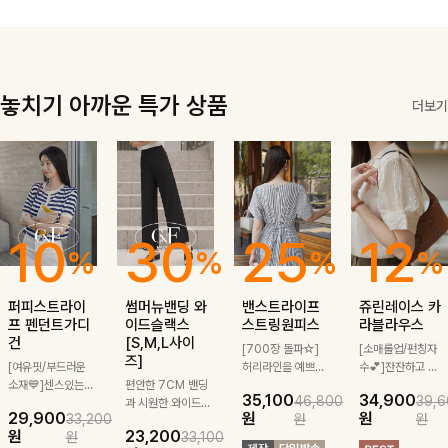
좋은 아이템!
더해져 데일리룩
게 매치돼요
은 물론 출근룩
까지 세련된 무
드로 완성해줘요
🤍
놓치기 아까운 특가 상품
더보기
10
30
25
12
%
%
%
%
퍼피스트라이
썸머뉴밴딩 와
밴스트라이프
쥬린레이스 카
프 펜던트가디
이드슬랙스
스트링원피스
라블라우스
건
[S,M,L사이
[700장 돌파☆]
[소매롤업/펀칭자
즈]
[여유핏/부드러운
허리라인을 예쁘게
수💕]잔잔하고 고
소재💙]센스있는
편안한 7CM 밴딩
잡아주는 스트링과
급스러운 자수 디
35,100
34,900
46,800
39,6
스트라이프 패턴에
과 시원한 와이드
깔끔한 스트라이프
테일이 사랑스러운
29,900
원
원
33,200
원
원
귀여운 퍼피 펜던
구김 제로 슬랙스
패턴에 링클프리!
블라우스-페미닌
원
23,200
원
33,100
트로 포인트를 선
로 여름 잡아보자 !
💙플레어지는 롱한
하면서 여리한 무