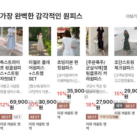
가장 완벽한 감각적인 원피스
더보기
특스트라이
리월르 플레
초밍리본 펀
[주문폭주/
조단스트링
프 링클원피
어원피스
칭원피스
군살삭제]젤
체크원피스
스+스트링
+스트랩
링클프리 카
[🧊시원여리여
[고객요청재입
자켓SET
SET
라원피스
리썸머원피스]
고/2천장돌파
가볍고 시원한
[캡소매/분위기
섬세한 펀칭 디
구김이 적은 링
💚]하나만 툭 착
35,900
29,9
42,200
링클 원피스와
UP]허리 리본
테일과 리본 포
클프리 원단으로
용해줘도 스타일
15%
15%
원
원
원
스트링 자켓이
스트랩이 세트로
인트가 어우러져
항상 깔끔하게
리시해 보이는
69,900
30,900
27,900
79,400
34,300
34,000
세트로 구성되어
구성되어 여성스
사랑스러운 무드
착용 가능하며
휘뚜루 마뚜루
12%
10%
18%
원
원
원
원
원
원
코디 고민 없이
럽고 우아한 실
를 더한 원피스
일자로 떨어지는
아이템 ~ ! 인생
리뷰 카운트 영
리뷰 카운트 영
완성도 높은 스
루엣을 완성해주
🤍 여리하게 퍼
넉넉한 핏으로
샷 건질 수 있는
역
역
타일링을 연출해
는 원피스- 자연
지는 실루엣으로
군살을 완벽히
세련된 무드의
리뷰 카운트 영
리뷰 카운트 영
리뷰 카운트 영
주는 아이템 🤍
스럽게 퍼지는
로맨틱하고 여성
커버해주는 원피
체크 패턴이 들
역
역
역
따로 또 같이 활
플레어 라인과
스럽게 연출돼요
스에요🖤
어간 원피스 : )
용하기 좋아 실
깔끔한 핏이 어
✨