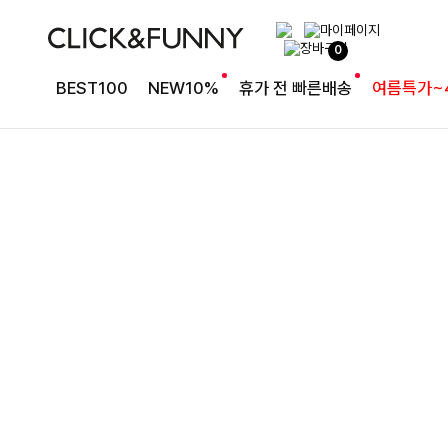
여유로운 핏의 코튼 팬츠
0
라인보정핏 절개코튼와이드팬츠[S,M,L사이즈]
BEST100
NEW10%
휴가 전 빠른배송
여름특가~