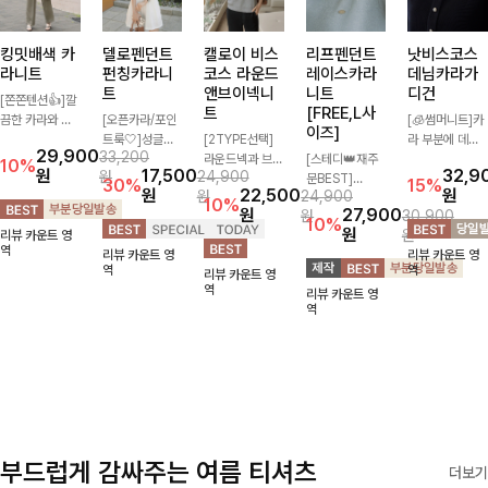
킹밋배색 카
델로펜던트
캘로이 비스
리프펜던트
낫비스코스
라니트
펀칭카라니
코스 라운드
레이스카라
데님카라가
트
앤브이넥니
니트
디건
[쫀쫀텐션👍]깔
트
[FREE,L사
끔한 카라와 반
[오픈카라/포인
[🧊썸머니트]카
이즈]
오픈 디자인이
트룩🤍]성글한
[2TYPE선택]
라 부분에 데님
29,900
33,200
만나 하나만 입
짜임으로 시원한
라운드넥과 브이
[스테디👑재주
배색으로 레이어
10%
원
17,500
32,9
원
24,900
어도 완성도 높
통기성 느껴지는
넥 두 가지 디자
문BEST]
드한 듯한 느낌
30%
15%
원
22,500
원
원
24,900
은 스타일링을
카라 니트! 내추
인으로 취향에
사랑스러움 가득
을 주며 비스코
10%
원
27,900
원
30,900
연출해드려요 부
럴하게 떨어지는
맞게 선택 가능
담은 카라 니트
스 혼방 소재로
10%
원
원
리뷰 카운트 영
담 없이 즐기기
여유핏에 오픈
한 베이직 니트
에 펜던트 포인
시원쾌적하게 즐
역
리뷰 카운트 영
리뷰 카운트 영
좋은 데일리 니
카라 디테일 더
🤍 깔끔한 실루
트까지 톡-톡 얼
길 수 있는 가디
역
역
리뷰 카운트 영
트로 어디에나
해져 꾸안꾸 무
엣과 부드러운
굴을 밝혀주는
건이에요~!
역
리뷰 카운트 영
손쉽게 매치됩니
드로 즐기기 좋
착용감으로 단독
컬러와 함께 해
역
다
아요-
은 물론 이너까
요-
지 활용도 높게
즐기기 좋아요
✨
부드럽게 감싸주는 여름 티셔츠
더보기