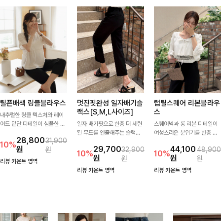
릴픈배색 링클블라우스
멋진핏완성 일자배기슬
럽틸스퀘어 리본블라우
랙스[S,M,L사이즈]
스
내추럴한 링클 텍스처와 레이
어드 밑단 디테일이 심플한 디
일자 배기핏으로 한층 더 세련
스퀘어넥과 롱 리본 디테일이
자인에 포인트를 더해주며, 가
된 무드를 연출해주는 슬랙스
여성스러운 분위기를 한층 더
28,800
31,900
볍게 툭 입기만 해도 멋스러운
입니다. 차분한 핏감과 롱한 기
해주는 블라우스입니다. 자연
10%
원
29,700
44,100
원
32,900
48,900
스타일을 완성해드려요- 여유
장으로 상의를 어떤 스타일과
스럽게 잡힌 셔링과 봉긋한 소
10%
10%
원
원
원
원
로운 핏으로 군살은 자연스럽
매치해도 멋스럽게 완성돼요.
매가 여리한 실루엣을 연출해
리뷰 카운트 영역
게 커버해주고, 편안한 착용감
특별한 날은 물론 데일리룩으
리뷰 카운트 영역
리뷰 카운트 영역
까지 더해 손이 자주 가는 데일
로도 부담 없이 즐기기 좋아요
리 아이템이랍니다🤍
🎀