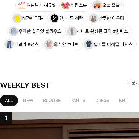
여름특가~45%
바캉스룩
오늘 출발
NEW ITEM
단, 하루 혜택
산뜻한 아우터
우아한 실루엣 블라우스
하나로 완성된 코디 #원피스
데일리 #팬츠
화사한 #니트
활기를 더해줄 티셔츠
WEEKLY BEST
더보기
ALL
NEW
BLOUSE
PANTS
DRESS
KNIT