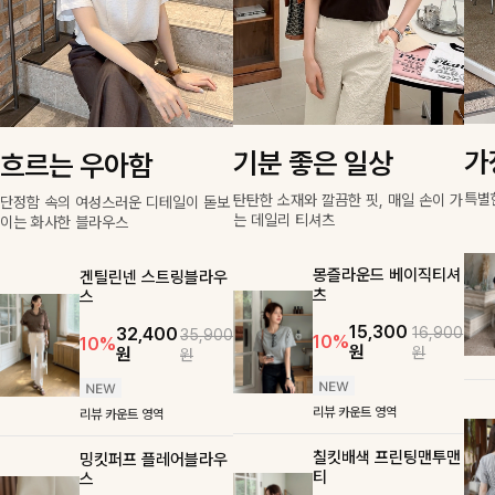
가
기분 좋은 일상
흐르는 우아함
특별
탄탄한 소재와 깔끔한 핏, 매일 손이 가
단정함 속의 여성스러운 디테일이 돋보
는 데일리 티셔츠
이는 화사한 블라우스
몽즐라운드 베이직티셔
겐틸린넨 스트링블라우
츠
스
15,300
16,900
32,400
35,900
10%
10%
원
원
원
원
리뷰 카운트 영역
리뷰 카운트 영역
칠킷배색 프린팅맨투맨
밍킷퍼프 플레어블라우
티
스