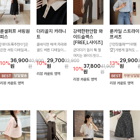
룬셀퍼프 셔링원
더리골지 카라니
강력한편안함 와
룬카일 스트라이
피스
트
이드슬랙스
프셔츠
[FREE,L사이즈]
[데이트룩추천🩷]은
클래식한 배색 카라와
[1만장돌파**1위템
은한 셔링 디테일과
골드 버튼 디테일이
군더더기 없이 툭 떨
🏆]가볍게 걸쳐도 살
퍼프 소매가 어우러져
세련된 포인트를 더해
어지는 와이드핏으로
아나는 산뜻한 컬러
36,900
29,700
29,900
40,900
32,900
사랑스러운 무드를 완
주는 니트입니다. 세
세련된 실루엣을 완성
감, 여름에 딱 맞는 코
10%
10%
13%
원
원
37,800
원
원
원
41,900
성해주는 원피스🤍
로 골지 짜임이 슬림
해주는 슬랙스입니다.
튼 셔츠❤️ 여유 있는
10%
원
원
허리 스모크 밴딩이
한 실루엣을 연출해
깔끔한 디자인과 롱한
핏과 스트라이프 패
리뷰 카운트 영역
슬림한 실루엣을 연출
단정하면서도 여성스
기장감으로 다리가 길
턴, 자연스러운 실루
리뷰 카운트 영역
리뷰 카운트 영역
리뷰 카운트 영역
해주며, 자연스럽게
러운 무드를 완성해드
어 보이고 뒷밴딩으로
엣으로 데일리 코디에
퍼지는 플레어 라인으
려요.
편안하기까지-
부담 없이 매치된답니
로 여성스럽고 편안하
다:)
게 즐기기 좋아요