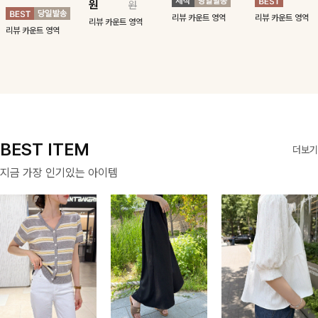
원
원
사하는 니트 가디
기장감까지 완벽한
드로 즐겨지는
리뷰 카운트 영역
리뷰 카운트 영역
건을 소개할게요 :)
데일리 원피스:B
ITEM
리뷰 카운트 영역
리뷰 카운트 영역
BEST ITEM
더보기
지금 가장 인기있는 아이템