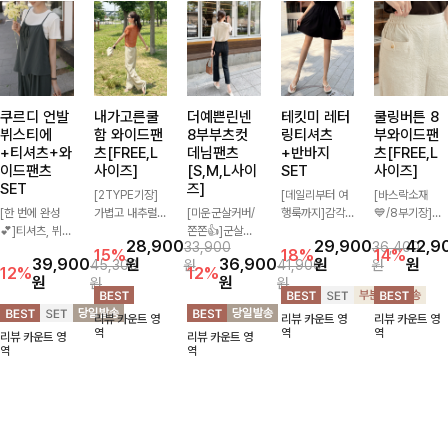
쿠르디 언발
내가고른쿨
더예쁜린넨
테킷미 레터
쿨링버튼 8
뷔스티에
함 와이드팬
8부부츠컷
링티셔츠
부와이드팬
+티셔츠+와
츠[FREE,L
데님팬츠
+반바지
츠[FREE,L
이드팬츠
사이즈]
[S,M,L사이
SET
사이즈]
SET
즈]
[2TYPE기장]
[데일리부터 여
[바스락소재
[한 번에 완성
가볍고 내추럴한
[미운군살커버/
행룩까지]감각
💙/8부기장]사
💕]티셔츠, 뷔스
소재감으로 여름
쫀쫀👍]군살을
적인 레터링 티
이드 버튼 디테
28,900
29,900
42,9
33,900
36,400
티에, 팬츠까지
시즌 시원하게
잡아주는 깔끔한
셔츠와 플레어
일이 은은한 포
15%
18%
14%
39,900
원
36,900
원
원
45,300
원
41,900
원
한 번에 구성된
즐기기 좋은 와
부츠컷 핏에 발
핏 반바지가 함
인트가 되어주는
12%
12%
원
원
원
원
실속 있는 3피
이드 팬츠! 허리
목이 드러나는
께 구성된 세트
와이드 팬츠입니
스 세트 🖤 따로
밴딩과 스트링
8부 기장으로
아이템으로, 편
다. 여유롭게 떨
리뷰 카운트 영
리뷰 카운트 영
리뷰 카운트 영
또 같이 활용하
디테일로 편안한
다리를 슬림하고
안하면서도 캐주
어지는 실루엣과
역
역
역
리뷰 카운트 영
리뷰 카운트 영
기 좋아 코디 걱
착용감을 더했으
길어보이게 만들
얼한 꾸안꾸룩을
가볍게 바스락거
역
역
정 없이 데일리
며, 여유롭게 떨
어주며 생지 소
완성해드립니다
리는 소재감으로
하게 즐기기 좋
어지는 와이드핏
재로 멋을 더한
✨🩵
시원하고 편안하
아요 ✨
이 군살을 자연
데님팬츠에요~!
게 즐기기 좋은
스럽게 커버해준
아이템-
답니다:)