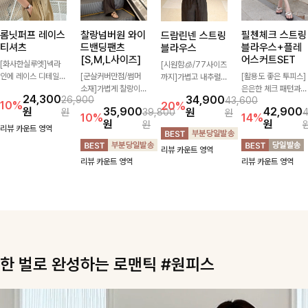
롬닛퍼프 레이스
찰랑넘버원 와이
필첸체크 스트링
드람린넨 스트링
티셔츠
드밴딩팬츠
블라우스+플레
블라우스
[S,M,L사이즈]
어스커트SET
[화사한실루엣]넥라
[시원함🧊/77사이즈
인에 레이스 디테일로
[군살커버만점/썸머
[활용도 좋은 투피스]
까지]가볍고 내추럴한
여성스러운 분위기를
소재]가볍게 찰랑이는
은은한 체크 패턴과
텍스처가 돋보이는 블
24,300
34,900
26,900
43,600
더했으며 풍성한 퍼프
원단과 여유로운 와이
허리 스트링 디테일이
라우스로, 답답함 없
10%
20%
원
35,900
42,900
원
원
39,800
원
소매로 군살을 숨겨주
드 핏으로 하루 종일
어우러진 투피스 세트
는 슬릿 카라 디자인
10%
14%
원
원
원
는 동시에 러블리한
편안하게 착용하실 수
입니다. 여유로운 상
이 얼굴선을 더욱 시
리뷰 카운트 영역
무드를 극대화시킨 티
있는 팬츠입니다 🖤
의와 풍성하게 퍼지는
원하게 연출해드립니
리뷰 카운트 영역
셔츠에요🤍
✨ 허리 전체 밴딩과
롱스커트가 자연스러
다 🤍🌿
리뷰 카운트 영역
리뷰 카운트 영역
스트링 디테일로 안정
운 체형 커버는 물론,
감 있는 착용감을 더
단품으로도 다양하게
해드려요!
활용하기 좋아요🖤
한 벌로 완성하는 로맨틱 #원피스