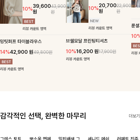
20,700
22,900
39,600
43,900
10%
10%
원
원
원
원
룬셀
리뷰 카운트 영역
리뷰 카운트 영역
10
브쉘모달 프린팅티셔츠
밍팃퍼프 타이블라우스
10%
16,200
원
17,900원
14%
42,900
원
49,800원
리뷰 
리뷰 카운트 영역
리뷰 카운트 영역
감각적인 선택, 완벽한 마무리
더보기
그렌스 토트
뽀소옹 면메
밀핀배색 그
세니드 메쉬
러페트 진주