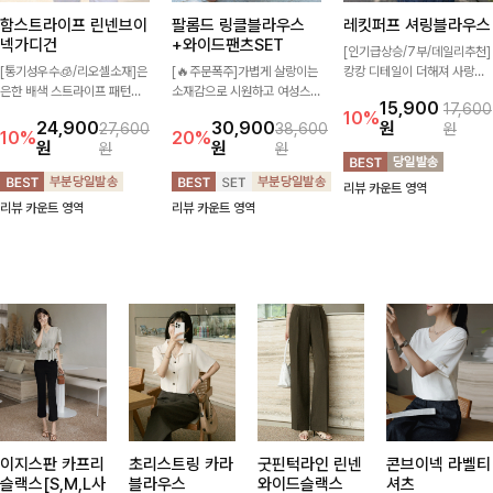
함스트라이프 린넨브이
팔롬드 링클블라우스
레킷퍼프 셔링블라우스
넥가디건
+와이드팬츠SET
[인기급상승/7부/데일리추천]
[통기성우수🧊/리오셀소재]은
[🔥주문폭주]가볍게 살랑이는
캉캉 디테일이 더해져 사랑스
은한 배색 스트라이프 패턴으
소재감으로 시원하고 여성스럽
럽고 풍성한 실루엣을 완성해
15,900
17,600
로 캐주얼하면서도 산뜻한 무
게 입어지는 블라우스+팬츠 세
주는 블라우스 🤍 가볍게 퍼지
10%
24,900
30,900
원
27,600
38,600
원
드 살려주는 니트 가디건 💛
트 🖤 허리 밴딩 디테일로 편
는 핏으로 체형을 자연스럽게
10%
20%
원
원
원
원
브이넥 라인에 슬림하게 떨어
안하면서도 자연스럽게 라인
커버해주며 여성스럽게 즐기기
지는 핏 더해져 단독으로도 여
잡아주어 꾸안꾸 무드로 멋스
좋아요 ✨
리뷰 카운트 영역
리하고 세련되게 입어져요-
럽게 완성!
리뷰 카운트 영역
리뷰 카운트 영역
이지스판 카프리
초리스트링 카라
굿핀턱라인 린넨
콘브이넥 라벨티
슬랙스[S,M,L사
블라우스
와이드슬랙스
셔츠