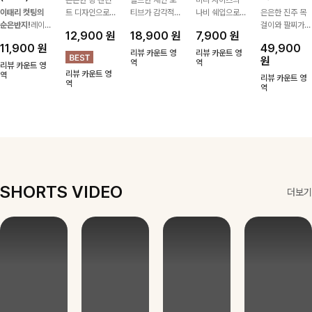
이태리 컷팅의
트 디자인으로
티브가 감각적인
나비 쉐입으로
은은한 진주 목
순은반지!
레이
심플한 POINT,
포인트가 되어주
은은하게 빛을
걸이와 팔찌가
12,900
원
18,900
원
7,900
원
어드 하기 좋은
써지컬스틸 소재
는 귀걸이- 심플
내어줄 이어링,
세트로 구성되어
11,900
원
49,900
반지에요!고급스
로 변색 걱정 없
하면서도 존재감
과하지 않은 포
한 번에 완성도
리뷰 카운트 영
리뷰 카운트 영
원
러운 컬러감과
이 데일리로 착
있는 디자인으로
역
인트가 되어줘
역
높은 스타일링을
리뷰 카운트 영
리뷰 카운트 영
디테일로 강추에
역
용하기 좋아요-
데일리룩부터 스
데일리로 착용하
연출해주는 아이
리뷰 카운트 영
역
요^^
타일리시한 포인
기 좋아요:)
템 🤍 데일리룩
역
트룩까지 다양하
부터 하객룩, 모
게 매치하기 좋
임룩까지 우아한
은 아이템💎
포인트를 더해주
며 따로 또는 함
께 다양하게 활
용하기 좋아요
✨
SHORTS VIDEO
더보기