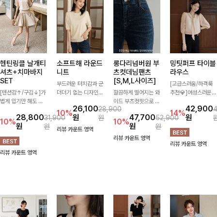
헨틴링클 날개티
소프트해 라운드
롱다리넘버원 부
밍팃퍼프 타이블
셔츠+치마바지
니트
츠컷데님팬츠
라우스
SET
[S,M,L사이즈]
부드러운 터치감과 군
[고급스러움/하객룩
[텐션감↑/구김↓]가
더더기 없는 디자인으
깔끔하게 떨어지는 와
추천💎]여성스러운
볍게 입기만 해도 코
로 매일 손이 가는 자
이드 부츠컷핏으로 다
브이넥 라인과 타이
26,100
42,900
28,900
디가 완성되는 세트
체제작 니트입니다.
리 라인을 길어 보이
디테일이 어우러져 우
10%
14%
28,800
원
47,700
원
31,900
원
52,900
아이템으로, 자연스럽
자연스럽게 떨어지는
게 연출해주는 데님
아한 무드를 완성해주
10%
10%
원
원
원
원
게 퍼지는 프릴 날개
여유핏과 깔끔한 라운
팬츠입니다. 은은한
는 7부 블라우스 🤍
리뷰 카운트 영역
소매가 우아한 포인트
드넥으로 단독은 물론
워싱이 더해져 캐주얼
여유로운 7부 소매로
리뷰 카운트 영역
리뷰 카운트 영역
를 더해드립니다💕
이너로도 활용하기 좋
하면서도 세련된 분위
편안하게 착용되며 데
리뷰 카운트 영역
잔잔한 링클 텍스처
아요.
기를 완성하며, 데일
일리룩부터 출근룩,
소재와 편안한 허리밴
리하게 손이 자주 가
하객룩까지 세련된 스
딩으로 하루 종일 산
요-
타일링을 연출하기 좋
뜻하고 쾌적하게 즐겨
은 아이템이에요
보세요!