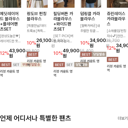
제딧레이어
랑도브 펀칭
필딩버튼 카
덤링클 카라
쥬린레이스
드 블라우스
블라우스
라블라우스
블라우스
카라블라우
+플레어팬
+와이드팬
스
[특별한날/데이
[팔뚝커버✌]내
츠SET
츠SET
트룩🎀]독특한
추럴한 링클 텍
[소매롤업/펀칭
[완성도높은💗]
펀칭 패턴으로
[SET PICK]버
스처로 분위기
자수💕]잔잔하
26,100
34,900
28,900
38,700
레이어드한 듯
시원해보이면서
튼 카라 블라우
있게 입어지는
고 고급스러운
10%
10%
원
원
34,9
원
원
자연스러운 나시
로맨틱한 무드를
스와 팬츠, 스트
블라우스🖤 브
자수 디테일이
12%
43,900
49,900
원
49,800
55,400
와 버튼 원피스
선사하는 블라우
랩까지 구성된
이넥 카라 디자
사랑스러운 블라
12%
10%
원
원
원
원
가 함께 구성된
스:) 풍성한 퍼프
활용도 높은 3
인에 여유로운
우스-페미닌하
리뷰 카운트 영
리뷰 카운트 영
세트 아이템입니
소매와 밑단 셔
종 세트 🤍 코디
소매핏 더해져
면서 여리한 무
역
역
리뷰 카운트 영
다. 코디 고민 없
링으로 스타일을
걱정 없이 한 번
여리하면서도 시
드로 즐겨지는
역
리뷰 카운트 영
리뷰 카운트 영
이 한 벌만으로
더했어요
에 완성도 있는
원한 무드로 즐
ITEM
역
역
도 내추럴하면서
스타일링을 연출
기기 좋아요-
여성스러운 썸머
할 수 있어 데일
룩 완성!
리하게 즐기기
좋아요 ✨
언제 어디서나 특별한 팬츠
더보기