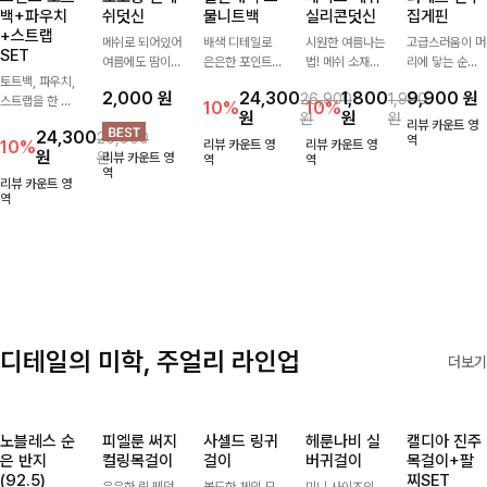
백+파우치
쉬덧신
물니트백
실리콘덧신
집게핀
+스트랩
메쉬로 되어있어
배색 디테일로
시원한 여름나는
고급스러움이 머
SET
여름에도 땀이
은은한 포인트를
법! 메쉬 소재배
리에 닿는 순간,
토트백, 파우치,
차지않게~! 발걸
더한 그물 니트
색으로 상쾌한
하나만으로 달라
2,000
원
24,300
1,800
9,900
원
26,900
1,900
스트랩을 한 번
음도 당당해지세
백 🤍 가볍고 내
착용감을 선사하
지는 그 날의 분
10%
10%
원
원
원
원
에 드리는
요:-)
추럴한 무드로
는 덧신이에요:)
위기를 느껴보세
리뷰 카운트 영
24,300
26,900
ITEM활용도 높
썸머 시즌 데일
요:)
역
10%
리뷰 카운트 영
리뷰 카운트 영
원
원
리뷰 카운트 영
게 어디에든 다
리하게 들기 좋
역
역
역
양하게 즐겨주세
아요
리뷰 카운트 영
요 ;)
역
디테일의 미학, 주얼리 라인업
더보기
노블레스 순
피엘룬 써지
사셀드 링귀
헤룬나비 실
캘디아 진주
은 반지
컬링목걸이
걸이
버귀걸이
목걸이+팔
(92.5)
찌SET
은은한 링 펜던
볼드한 체인 모
미니 사이즈의