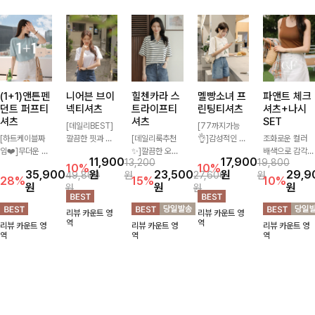
(1+1)앤튼펜
니어븐 브이
힐첸카라 스
멜빵소녀 프
파앤트 체크
던트 퍼프티
넥티셔츠
트라이프티
린팅티셔츠
셔츠+나시
셔츠
셔츠
SET
[데일리BEST]
[77까지가능
[하트케이블짜
깔끔한 핏과 디
[데일리룩추천
👌]감성적인 일
조화로운 컬러
임❤️]무더운 여
자인에 슬라브
✨]깔끔한 오픈
러스트 프린팅과
배색으로 감각적
11,900
17,900
13,200
19,800
름 사랑스러운
소재로 밋밋함
카라넥과 조화로
여유로운 오버핏
이면서 단독부터
10%
10%
35,900
원
23,500
원
29,9
49,800
원
27,600
원
낭만같은 티셔츠
없이 착용 가능
운 배색이 들어
이 만나 편안하
세트까지 활용도
28%
15%
10%
원
원
원
원
원
소재감에서 주는
하며 심플하게
간 스트라이프
면서도 캐주얼한
높게 즐기는 셔
포인트와 금장으
입어도 좋고 레
패턴으로 단정하
무드를 완성해주
츠+나시 SET!
리뷰 카운트 영
리뷰 카운트 영
로 고급스러움도
이어드해서 입어
고 캐주얼한 무
는 티셔츠! 데일
캐주얼한 감성으
역
역
리뷰 카운트 영
리뷰 카운트 영
리뷰 카운트 영
놓치지 말아요♥
도 좋은 데일리
드를 선사하는
리룩부터 꾸안꾸
로 대충 입어도
역
역
역
티셔츠에요~!
반팔 티셔츠에
룩까지 부담 없
이쁜 ITEM 💛
요:)
이 즐기기 좋아
요-