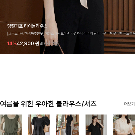
밍팃퍼프 타이블라우스
[고급스러움/하객룩추천💎]여성스러운 브이넥 라인과 타이 디테일이 어우러져 우아한 무드를 
라우스 🤍 여유로운 7부 소매로 편안하게 착용되며 데일리룩부터 출근룩, 하객룩까지 세련된
14%
42,900
원
49,800원
기 좋은 아이템이에요
여름을 위한 우아한 블라우스/셔츠
더보기