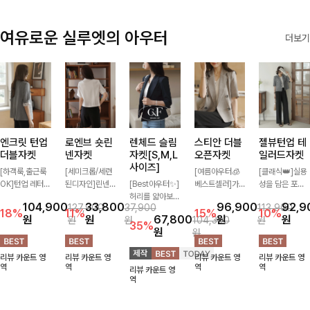
여유로운 실루엣의 아우터
더보기
엔크릿 턴업
로엔브 숏린
렌체드 슬림
스티안 더블
젤뷰턴업 테
더블자켓
넨자켓
자켓[S,M,L
오픈자켓
일러드자켓
사이즈]
[하객룩,출근룩
[세미크롭/세련
[여름아우터🧊
[클래식👑]실용
OK]턴업 레터링
된디자인]린넨
[Best아우터✨]
베스트셀러]가
성을 담은 포켓
포인트로 센스
이 블렌딩된 가
허리를 얇아보이
볍게 툭 걸쳐도
에 버튼과 소매
104,900
33,800
96,900
92,9
127,900
37,900
113,900
있게 완성된 썸
볍고 드라이한
게 만들어줄 슬
멋스러운 무드가
턴업 디테일로
18%
11%
15%
10%
원
원
67,800
원
원
원
원
104,300
원
머 자켓, 더블버
소재감으로 한여
림핏! 깔끔하고
살아나는 썸머
멋을 더했으며
35%
원
원
튼 디자인으로
름에도 부담 없
단정한 핏으로
오픈자켓✨ 백
유연한 소재로
깔끔하고 세련된
이 툭 걸치기 좋
고급스러운 분위
슬릿 디테일로
자연스러운 실루
리뷰 카운트 영
리뷰 카운트 영
리뷰 카운트 영
리뷰 카운트 영
무드가 느껴져요
은 반팔 자켓, 크
기를 연출시켜줄
착용감이 편안하
엣을 연출해주는
역
역
역
역
리뷰 카운트 영
🩶 가볍고 시원
롭에 가까운 깔
아우터로 데일리
며 깔끔한 핏과
아우터에요~!
역
한 소재감으로
끔한 기장감과
로도, 특별한 날
은은한 결감으로
여름에도 부담
단정한 테일러드
에도 걸치기 좋
데일리부터 출근
없이 툭 걸치기
카라 디테일이
답니다!
룩까지 센스 있