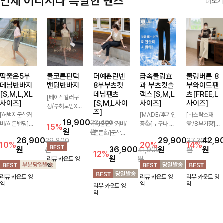
언제 어디서나 특별한 팬츠
더보기
딱좋은5부
쿨코튼핀턱
더예쁜린넨
급속쿨링효
쿨링버튼 8
데님반바지
밴딩반바지
8부부츠컷
과 부츠컷슬
부와이드팬
[S,M,L,XL
데님팬츠
랙스[S,M,L
츠[FREE,L
[베이직컬러구
사이즈]
[S,M,L사이
사이즈]
사이즈]
성/부해보임X]
즈]
[허벅지군살커
와이드하게 떨어
[MADE/후기인
[바스락소재
19,900
23,400
버/히든밴딩]여
지는 핏으로 편
[미운군살커버/
증👍]누구나 갖
💙/8부기장]사
15%
원
원
유롭게 떨어지는
안하면서도 멋스
쫀쫀👍]군살을
고 싶어할 슬랙
이드 버튼 디테
26,900
29,900
42,9
29,800
37,300
와이드핏과 부담
럽게 입어지는
잡아주는 깔끔한
스:)베이직하지
일이 은은한 포
10%
20%
14%
원
36,900
원
원
원
41,900
원
없는 5부 기장
밴딩 반바지🤎
부츠컷 핏에 발
만 부츠컷으로
인트가 되어주는
12%
원
원
리뷰 카운트 영
으로 편안하게
넉넉한 포켓 디
목이 드러나는
이쁜 핏 연출은
와이드 팬츠입니
역
즐기기 좋은 데
테일 더해져 데
8부 기장으로
물론,쫀쫀한 스
다. 여유롭게 떨
리뷰 카운트 영
리뷰 카운트 영
리뷰 카운트 영
님 팬츠 ✨ 빈티
일리룩부터 여행
다리를 슬림하고
판끼로 하루종일
어지는 실루엣과
역
역
역
리뷰 카운트 영
지한 워싱감이
룩까지 활용도
길어보이게 만들
편안하게!
가볍게 바스락거
역
더해져 캐주얼하
높게 즐겨지는
어주며 생지 소
리는 소재감으로
면서도 트렌디한
아이템!
재로 멋을 더한
시원하고 편안하
무드로 연출
데님팬츠에요~!
게 즐기기 좋은
아이템-