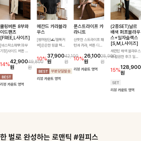
쿨링버튼 8부와
메칸드 카라블라
푼스트라이프 카
(2종SET)날르
이드팬츠
우스
라니트
배색 퍼프블라우
[FREE,L사이즈]
스+일자슬랙스
[썸머원단🌊/팔뚝커
산뜻한 스트라이프 패
[S,M,L사이즈]
[바스락소재💙/8부
버]은은한 링클 텍스
턴과 카라, 버튼 디테
기장]사이드 버튼 디
처와 여유로운 실루엣
일이 어우러져 단정하
세련된 배색 블라우스
37,900
26,100
42,100
28,900
테일이 은은한 포인트
이 만나 내추럴하면서
면서도 세련된 무드를
와 깔끔한 후크 일자
10%
10%
42,900
원
원
49,800
원
원
가 되어주는 와이드
도 세련된 무드를 연
완성해주는 니트 🤍
슬랙스를 함께 구성한
14%
원
128,900
원
팬츠입니다. 여유롭게
출해주는 블라우스-
부드럽고 가벼운 착용
세트입니다. 허리 라
리뷰 카운트 영역
15%
원
떨어지는 실루엣과 가
데일리룩부터 출근룩
감으로 데님부터 슬랙
인을 자연스럽게 살려
리뷰 카운트 영역
볍게 바스락거리는 소
까지 다양하게 활용하
스까지 다양하게 매치
주는 블라우스와 롱한
리뷰 카운트 영역
재감으로 시원하고 편
기 좋은 베이직한 디
하기 좋아 데일리룩부
일자핏 슬랙스가 만나
리뷰 카운트 영역
안하게 즐기기 좋은
자인!
터 출근룩까지 활용도
단정하면서도 고급스
아이템-
높게 즐기기 좋은 아
러운 실루엣을 완성해
이템이에요 ✨
드려요.
한 벌로 완성하는 로맨틱 #원피스