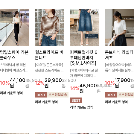
럽틸스퀘어 리본
월스트라이프 버
퍼펙트절개핏 6
콘브이넥 라벨티
블라우스
튼니트
부데님반바지
셔츠
[S,M,L사이즈]
스퀘어넥과 롱 리본
[여유핏/쫀쫀소재🤎]
[매일입어요🩵]여유
디테일이 여성스러운
잔잔한 스트라이프 패
[체형커버🫶]세로 절
롭게 떨어지는 실루엣
분위기를 한층 더해주
턴과 버튼 포인트가
개 라인이 더해져 다
과 깔끔한 브이넥 디
44,100
29,900
17,900
48,900
33,900
1
는 블라우스입니다.
더해져 캐주얼하면서
리 라인을 더욱 길고
자인으로 데일리하게
10%
12%
10%
원
원
48,900
원
원
원
56,800
원
자연스럽게 잡힌 셔링
도 세련된 무드를 연
슬림하게 연출해주는
즐기기 좋은 티셔츠-
14%
원
원
과 봉긋한 소매가 여
출해주는 니트- 가볍
5부 데님 반바지 🤍
소매 라벨 디테일이
리뷰 카운트 영역
리한 실루엣을 연출해
고 부드러운 착용감으
부담 없는 기장과 여
은은한 포인트를 더해
리뷰 카운트 영역
리뷰 카운트 영역
특별한 날은 물론 데
로 단독은 물론 데일
유로운 핏으로 편안하
심플하면서도 센스 있
리뷰 카운트 영역
일리룩으로도 부담 없
리룩으로 활용하기 좋
게 착용되며 다양한
는 스타일을 완성해드
이 즐기기 좋아요🎀
은 아이템!
상의와 손쉽게 매치되
려요!
어 데일리부터 휴가룩
까지 활용도 높게 즐
기기 좋아요 d