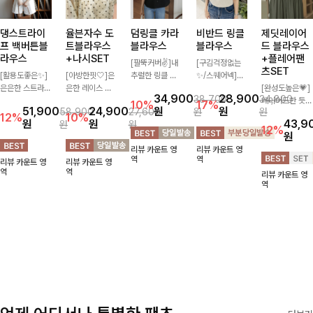
댕스트라이
율븐자수 도
덤링클 카라
비반드 링클
제딧레이어
프 백버튼블
트블라우스
블라우스
블라우스
드 블라우스
라우스
+나시SET
+플레어팬
[팔뚝커버✌]내
[구김걱정없는
츠SET
[활용도좋은✨]
[아방한핏🤍]은
추럴한 링클 텍
✨/스퀘어넥]입
은은한 스트라이
은한 레이스 자
스처로 분위기
체감 있는 링클
[완성도높은💗]
34,900
28,900
38,700
34,800
프 패턴이 더해
수와 도트 패턴
있게 입어지는
엠보 텍스처가
레이어드한 듯
10%
17%
51,900
24,900
원
원
58,900
27,600
원
원
져 심플한 코디
으로 사랑스러운
블라우스🖤 브
돋보이는 블라우
자연스러운 나시
12%
10%
원
원
43,9
원
원
에도 세련된 포
감성 가득 담았
이넥 카라 디자
스- 여유로운 실
와 버튼 원피스
12%
원
인트를 더해드리
으며 나시 세트
인에 여유로운
루엣과 물결 짜
가 함께 구성된
리뷰 카운트 영
리뷰 카운트 영
며 깔끔한 스트
구성으로 이너
소매핏 더해져
임 소매 디테일
세트 아이템입니
역
역
리뷰 카운트 영
리뷰 카운트 영
라이프 디테일로
걱정없이 손쉽게
여리하면서도 시
이 더해져 편안
다. 코디 고민 없
역
역
리뷰 카운트 영
유행 없이 오래
코디 가능한 블
원한 무드로 즐
하면서도 여성스
이 한 벌만으로
역
함께하기 좋은
라우스에요:)
기기 좋아요-
러운 무드를 연
도 내추럴하면서
블라우스예요
출해드려요!
여성스러운 썸머
룩 완성!