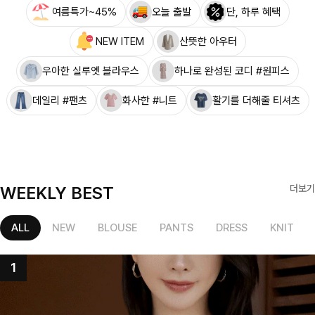
여름특가~45%
오늘 출발
단, 하루 혜택
NEW ITEM
산뜻한 아우터
우아한 실루엣 블라우스
하나로 완성된 코디 #원피스
데일리 #팬츠
화사한 #니트
활기를 더해줄 티셔츠
WEEKLY BEST
더보기
ALL
NEW
BLOUSE
PANTS
DRESS
KNIT