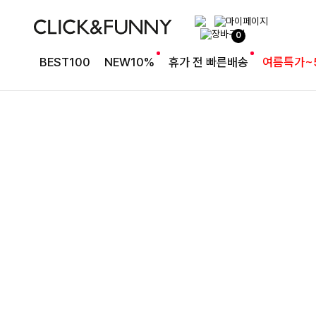
완성도 높은 원피스SET
0
특스트라이프 링클원피스+스트링자켓SET
BEST100
NEW10%
휴가 전 빠른배송
여름특가~