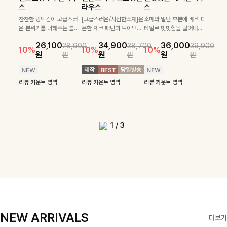
필첸체크 스트링블라
특스트라이프 링클원
헨틴링클 날개티셔츠
부니트
스
라우스
스
우스+플레어스커트
피스+스트링자켓
+치마바지SET
부드럽게 몸을 감싸는 니트
넉넉한 핏으로 편하게 착용
SET
SET
짜임으로 편안한 착용감을
[골드버튼/클래식무드🤍]
가능한 심플&베이직 무드의
잔잔한 광택감이 고급스러
[고급스러운/시원한소재]은
소매와 밑단 부분에 배색 디
[텐션감↑/구김↓]가볍게
더해드리며 여유 있게 떨어
스트라이프 패턴으로 데일
니트!레터리 펜던트로 고급
운 분위기를 더해주는 블라
은한 체크 패턴과 브이넥으
테일로 밋밋함을 덜어내고
[활용도 좋은 투피스]은은한
가볍고 시원한 링클 원피스
입기만 해도 코디가 완성되
24,300
25,800
26,900
28,600
지는 핏과 브이넥 디자인이
리룩에 포인트를 더해줄 아
스러운 포인트를 내어주었
우스예요 ✨ 허리 스트링과
로 단정하면서 실버버튼으
더욱 멋스럽게 연출되며 링
10%
10%
체크 패턴과 허리 스트링 디
와 스트링 자켓이 세트로 구
는 세트 아이템으로, 자연스
원
31,900
원
26,100
34,900
36,000
원
35,400
원
28,900
38,700
39,900
29,900
여리여리한 실루엣을 완성
이템입니다 카라넥 디자인
어요:D
프릴 밑단이 자연스럽게 실
로 고급스러운 디테일을 넣
클 소재로 구김 걱정없이 즐
33,900
10%
테일이 어우러진 투피스 세
성되어 코디 고민 없이 완성
럽게 퍼지는 프릴 날개 소매
10%
10%
10%
12%
원
원
원
원
원
원
원
원
42,900
69,900
원
해드려요 ✨ 단독은 물론 다
으로 깔끔한 이미지로 만들
루엣을 살려주며, 여유로운
었으며 밑단스트링으로 핏
길 수 있는 블라우스랍니
49,800
79,400
원
트입니다. 여유로운 상의와
도 높은 스타일링을 연출해
가 우아한 포인트를 더해드
14%
12%
원
원
양한 아우터와도 자연스럽
어 주는 7부 니트입니다 ~
핏으로 편안하면서도 여성
을 더욱 깔끔하게 잡아주는
다:)
원
원
풍성하게 퍼지는 롱스커트가
주는 아이템 🤍 따로 또 같
립니다💕 잔잔한 링클 텍스
리뷰 카운트 영역
리뷰 카운트 영역
게 매치되는 데일리 니트랍
스러운 무드를 완성해준답
블라우스예요 :)
자연스러운 체형 커버는 물
이 활용하기 좋아 실용적이
처 소재와 편안한 허리밴딩
리뷰 카운트 영역
리뷰 카운트 영역
리뷰 카운트 영역
리뷰 카운트 영역
니다
니다 🤍
리뷰 카운트 영역
론, 단품으로도 다양하게 활
며, 스트링 디테일로 다양한
으로 하루 종일 산뜻하고 쾌
리뷰 카운트 영역
리뷰 카운트 영역
용하기 좋아요🖤
핏을 연출할 수 있어 데일리
적하게 즐겨보세요!
부터 여행룩까지 멋스럽게
즐기기 좋아요 ✨
1
/
3
NEW ARRIVALS
더보기