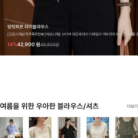
밍팃퍼프 타이블라우스
[고급스러움/하객룩추천💎]여성스러운 브이넥 라인과 타이 디테일이 어우러져 우아한 무드를 
라우스 🤍 여유로운 7부 소매로 편안하게 착용되며 데일리룩부터 출근룩, 하객룩까지 세련된
14%
42,900
원
49,800원
기 좋은 아이템이에요
여름을 위한 우아한 블라우스/셔츠
더보기