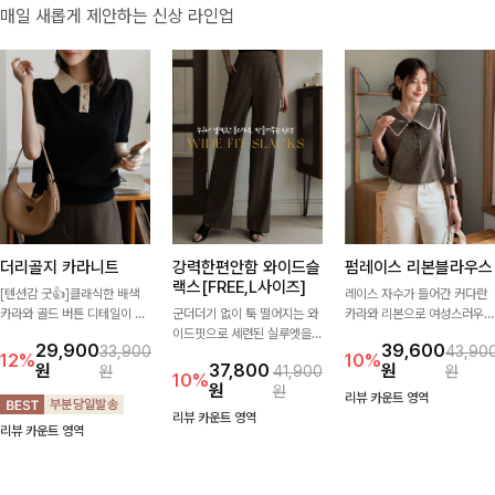
매일 새롭게 제안하는 신상 라인업
더리골지 카라니트
강력한편안함 와이드슬
펌레이스 리본블라우스
랙스[FREE,L사이즈]
[텐션감 굿👍]클래식한 배색
레이스 자수가 들어간 커다란
카라와 골드 버튼 디테일이 세
군더더기 없이 툭 떨어지는 와
카라와 리본으로 여성스러우면
련된 포인트를 더해주는 니트
이드핏으로 세련된 실루엣을
서 사랑스러운 무드가 가득 느
29,900
39,600
33,900
43,90
입니다. 세로 골지 짜임이 슬림
완성해주는 슬랙스입니다. 깔
껴지는 블라우스에요🤎
12%
10%
원
37,800
원
원
41,900
원
한 실루엣을 연출해 단정하면
끔한 디자인과 롱한 기장감으
10%
원
원
서도 여성스러운 무드를 완성
로 다리가 길어 보이고 뒷밴딩
리뷰 카운트 영역
해드려요.
으로 편안하기까지-
리뷰 카운트 영역
리뷰 카운트 영역