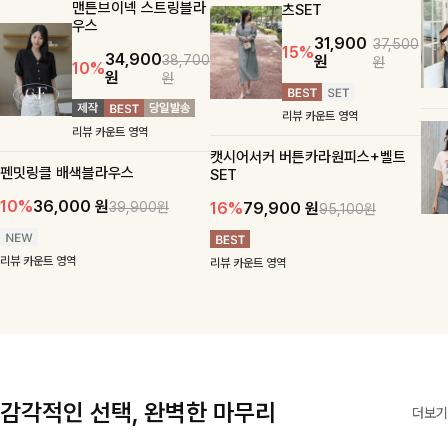
맨튼브이넥 스트링블라
츠SET
우스
31,900
37,500
15%
34,900
원
38,700
원
10%
원
원
리뷰 카운트 영역
리뷰 카운트 영역
캣시어서커 버튼카라원피스+벨트
펜밋링클 배색블라우스
SET
10%
36,000
원
16%
79,900
원
39,900원
95,100원
리뷰 카운트 영역
리뷰 카운트 영역
감각적인 선택, 완벽한 마무리
더보기