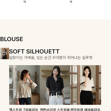
역
역
이에요:)
스에요🖤
돼요
할 수 있어요🤍
여유로운 핏이
만나 편안함은
물론, 고급스러
운 분위기까지
더해드립니다
BLOUSE
DOUBLE THE JOY
SOFT SILHOUETT
COZY ESSENTIAL
함께할 때 더욱 완벽한, 합리적인 선택으로 채우는 즐거움
살랑이는 가벼움, 입는 순간 우아함이 피어나는 실루엣
매일의 일상을 부드럽게 감싸줄 니트 컬렉션
론클디 브이넥니트
칠스트라이프 카라7
셀드펜던트 7부니트
첼스트링 7부블라우
맨튼브이넥 스트링블
펜밋링클 배색블라우