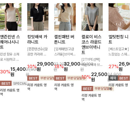
앤즌린넨 스
킹밋배색 카
캘핀패턴 버
캘로이 비스
엘팃펀칭 니
퀘어나시니
라니트
튼니트
코스 라운드
트
트
앤브이넥니
[쫀쫀텐션👍]깔
[입체패턴/고급
[베스트입고★]
트
린넨 함유 소재
끔한 카라와 반
스러움]브이넥
느낌있는 스퀘어
로 시원하고 쾌
오픈 디자인이
라인과 감각적인
[2TYPE선택]
펀칭과 골드버튼
29,900
32,900
26,
33,200
40,100
적하게 즐기기
만나 하나만 입
패턴이 어우러져
라운드넥과 브이
으로 세련됨이
10%
18%
27%
15,400
원
원
원
21,900
원
원
좋은 나시 니트
어도 완성도 높
포인트 있게 즐
넥 두 가지 디자
묻어나는 니트:)
30%
원
22,500
원
24,900
🌿 깔끔한 스퀘
은 스타일링을
기기 좋은 가디
인으로 취향에
시원쫀쫀함 가
10%
원
원
어넥 디자인이
연출해드려요 부
건 🤍 가볍게 걸
맞게 선택 가능
득, 여성스러운
리뷰 카운트 영
리뷰 카운트 영
리뷰 카운트 영
쇄골 라인을 더
담 없이 즐기기
쳐주기만 해도
한 베이직 니트
룩을 완성해봐요
역
역
역
리뷰 카운트 영
욱 여리하고 여
좋은 데일리 니
스타일리시한 무
🤍 깔끔한 실루
♡
역
리뷰 카운트 영
성스럽게 연출해
트로 어디에나
드를 더해주어
엣과 부드러운
역
드립니다
손쉽게 매치됩니
데일리하게 활용
착용감으로 단독
다
하기 좋아요 ✨
은 물론 이너까
지 활용도 높게
즐기기 좋아요
✨