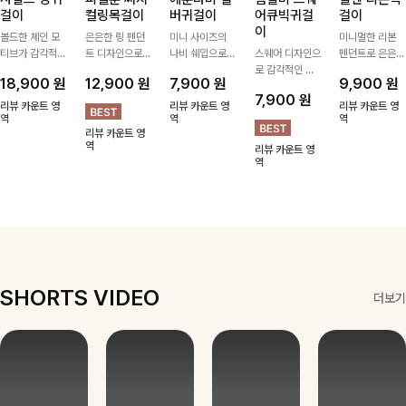
걸이
컬링목걸이
버귀걸이
어큐빅귀걸
걸이
이
볼드한 체인 모
은은한 링 펜던
미니 사이즈의
미니멀한 리본
티브가 감각적인
트 디자인으로
나비 쉐입으로
스퀘어 디자인으
펜던트로 은은한
포인트가 되어주
심플한 POINT,
은은하게 빛을
로 감각적인 무
포인트를 더해주
18,900
원
12,900
원
7,900
원
9,900
원
는 귀걸이- 심플
써지컬스틸 소재
내어줄 이어링,
드를 더했고 그
는 목걸이예요.
7,900
원
하면서도 존재감
로 변색 걱정 없
과하지 않은 포
안에 큐빅을 담
골드, 실버 컬러
리뷰 카운트 영
리뷰 카운트 영
리뷰 카운트 영
있는 디자인으로
역
이 데일리로 착
인트가 되어줘
역
아 더욱 고급스
로 구성돼 어떤
역
리뷰 카운트 영
데일리룩부터 스
용하기 좋아요-
데일리로 착용하
럽게 연출되는
룩에도 부담 없
역
리뷰 카운트 영
타일리시한 포인
기 좋아요:)
귀걸이에요~!
이 매치하기 좋
역
트룩까지 다양하
아요
게 매치하기 좋
은 아이템💎
SHORTS VIDEO
더보기