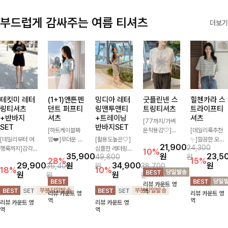
부드럽게 감싸주는 여름 티셔츠
더보기
테킷미 레터
(1+1)앤튼펜
밍디아 레터
굿플린넨 스
힐첸카라 스
링티셔츠
던트 퍼프티
링맨투맨티
트링티셔츠
트라이프티
+반바지
셔츠
+트레이닝
셔츠
[77까지/가벼
SET
반바지SET
[하트케이블짜
운착용감🤍]린
[데일리룩추천
[데일리부터 여
임❤️]무더운 여
[활용도높은🤍]
넨 소재와 내추
✨]깔끔한 오픈
21,900
24,300
행룩까지]감각
름 사랑스러운
심플한 레터링
럴한 플라워 프
카라넥과 조화로
10%
35,900
원
23,5
49,800
원
적인 레터링 티
낭만같은 티셔츠
포인트의 반팔
린팅이 포인트가
운 배색이 들어
28%
15%
29,900
원
34,900
원
36,400
원
38,700
셔츠와 플레어
소재감에서 주는
티셔츠와 여유롭
되어 하나만으로
간 스트라이프
18%
10%
원
원
원
원
핏 반바지가 함
포인트와 금장으
게 떨어지는 반
도 감성 있는 스
패턴으로 단정하
리뷰 카운트 영
께 구성된 세트
로 고급스러움도
바지 조합으로
타일을 완성해드
고 캐주얼한 무
역
리뷰 카운트 영
리뷰 카운트 영
아이템으로, 편
놓치지 말아요♥
꾸안꾸 무드 제
리는 티셔츠-🌼
드를 선사하는
역
역
리뷰 카운트 영
리뷰 카운트 영
안하면서도 캐주
대로 살려주는
🌿
반팔 티셔츠에
역
역
얼한 꾸안꾸룩을
트레이닝 세트
요:)
완성해드립니다
🖤 편안한 착용