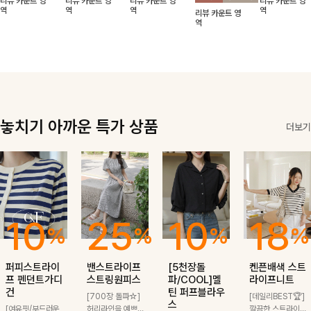
리뷰 카운트 영
리뷰 카운트 영
리뷰 카운트 영
리뷰 카운트 영
적함도 챙겨드려
날에도 편안하게
해도 멋스럽게
핏이 멋스러운,
무드가 느껴져요
역
역
역
역
리뷰 카운트 영
요 :)
착용 가능한 반
스타일링돼요
쾌적하면서 세련
🩶 가볍고 시원
역
팔자켓입니다-!
된 무드의 썸머
한 소재감으로
반팔자켓 -
여름에도 부담
없이 툭 걸치기
좋은 아이템!
놓치기 아까운 특가 상품
더보기
10
25
10
18
%
%
%
%
퍼피스트라이
밴스트라이프
[5천장돌
켄픈배색 스트
프 펜던트가디
스트링원피스
파/COOL]멜
라이프니트
건
틴 퍼프블라우
[700장 돌파☆]
[데일리BEST🏆]
스
[여유핏/부드러운
허리라인을 예쁘게
깔끔한 스트라이프