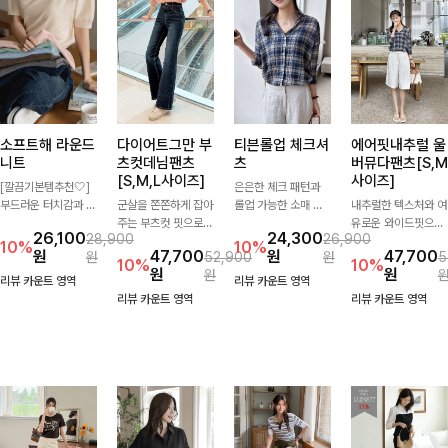
소프트해 라운드
다이어트그만 부
티븐롤업 체크셔
에어핏내추럴 울
니트
츠컷데님팬츠
츠
버뮤다팬츠[S,M
[S,M,L사이즈]
사이즈]
[깔끔기본템추천🤍]
은은한 체크 패턴과
부드러운 터치감과 군
군살을 쫀쫀하게 잡아
롤업 가능한 소매 디
내추럴한 텍스처와 여
더더기 없는 디자인으
주는 부츠컷 핏으로
테일로 다양한 분위기
유로운 와이드핏으로
26,100
24,300
28,900
26,900
로 매일 손이 가는 자
다리 라인을 이쁘고
를 연출하실 수 있어
군살은 자연스럽게 커
10%
10%
원
47,700
원
47,700
원
52,900
원
5
체제작 니트입니다.
깔끔하게 만들어주고
요🌿 차르르 흐르는
버해드리는 버뮤다 팬
10%
10%
원
원
원
자연스럽게 떨어지는
진청 색감으로 더욱
가벼운 소재와 여유로
츠 🤍 깔끔한 허리 디
리뷰 카운트 영역
리뷰 카운트 영역
여유핏과 깔끔한 라운
슬림해보이는 효과를
운 핏으로 단독은 물
테일과 편안한 착용감
리뷰 카운트 영역
리뷰 카운트 영역
드넥으로 단독은 물론
주는 데님팬츠!
론 아우터처럼 툭 걸
으로 데일리부터 출근
이너로도 활용하기 좋
쳐도 멋스러운 데일리
룩까지 산뜻하게 즐기
아요.
셔츠입니다
기 좋은 팬츠예요!