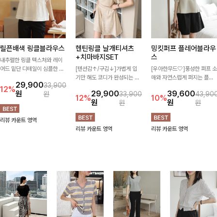
릴픈배색 링클블라우스
헨틴링클 날개티셔츠
밍킷퍼프 플레어블라우
+치마바지SET
스
내추럴한 링클 텍스처와 레이
어드 밑단 디테일이 심플한 디
[텐션감↑/구김↓]가볍게 입
[우아한무드🤍]풍성한 퍼프 소
자인에 포인트를 더해주며, 가
기만 해도 코디가 완성되는 세
매와 자연스럽게 퍼지는 플레
29,900
33,900
볍게 툭 입기만 해도 멋스러운
트 아이템으로, 자연스럽게 퍼
어 실루엣이 여성스러운 무드
12%
원
29,900
39,600
원
33,900
43,90
스타일을 완성해드려요- 여유
지는 프릴 날개 소매가 우아한
를 완성해주는 블라우스 🤍 체
12%
10%
원
원
원
원
로운 핏으로 군살은 자연스럽
포인트를 더해드립니다💕 잔
형을 자연스럽게 커버해주며
게 커버해주고, 편안한 착용감
잔한 링클 텍스처 소재와 편안
걸을 때마다 살랑이는 핏으로
리뷰 카운트 영역
까지 더해 손이 자주 가는 데일
한 허리밴딩으로 하루 종일 산
데일리룩부터 데이트룩까지 화
리뷰 카운트 영역
리뷰 카운트 영역
리 아이템이랍니다🤍
뜻하고 쾌적하게 즐겨보세요!
사하게 즐기기 좋은 아이템이
에요 ✨