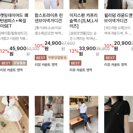
캣밍레이어드 패
함스트라이프 린
이지스판 카프리
윌리덤 라운드앤
턴원피스+목걸
넨브이넥가디건
슬랙스[S,M,L사
브이넥가디건
이SET
이즈]
[통기성우수🧊/리오
[부드러운소재]브이
[페이즐/활동성최고]
셀소재]은은한 배색
[슬림핏연출]입는 순
넥과 라운드넥, 두 가
가볍고 시원한 착용감
스트라이프 패턴으로
간 느껴지는 뛰어난
지 넥 라인 중 취향에
24,900
20,900
27,600
으로 여름 내내 부담
캐주얼하면서도 산뜻
신축성으로 활동량 많
맞게 선택할 수 있는
10%
10%
45,900
원
33,900
원
52,100
원
38,900
없이 즐기기 좋은 라
한 무드 살려주는 니
은 날에도 편안하게
활용도 높은 가디건
12%
13%
원
원
원
원
운드 니트 🤍 베이직
트 가디건 💛 브이넥
🌿 발목이 드러나는
🤍 부드러운 착용감
한 디자인으로 다양한
라인에 슬림하게 떨어
카프리 기장이 다리
과 베이직한 디자인으
리뷰 카운트 영역
리뷰 카운트 영역
하의와 손쉽게 매치되
지는 핏 더해져 단독
라인을 더욱 길고 산
로 단독은 물론 가볍
리뷰 카운트 영역
리뷰 카운트 영역
어 데일리하게 활용하
으로도 여리하고 세련
뜻하게 보여주며, 깔
게 걸쳐 입기 좋아 데
기 좋아요 ✨
되게 입어져요-
끔한 실루엣으로 출근
일리룩부터 출근룩까
룩부터 데일리룩까지
지 다양하게 즐기기
활용도 높게 즐기기
좋은 아이템이에요 ✨
좋습니다