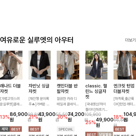
✨🩵
감에 캐주얼한
감성까지 더해져
데일리하게 손이
자주 가요
여유로운 실루엣의 아우터
더보기
래나드 더블
자빈닛 싱글
캣민더블 반
classic. 헬
엔크릿 턴업
자켓
자켓
팔자켓
린느 싱글자
더블자켓
켓
[가볍고멋스러
[재진행 문의폭
깔끔한 카라 디
[하객룩,출근룩
운실루엣]클래
주🔥]가벼운 소
테일과 클래식한
[국내생산/하이
OK]턴업 레터링
식하면서 베이직
재로 툭 걸쳐주
더블 버튼 디자
퀄리티]하프기
포인트로 센스
86,900
43,900
74,200
104,
99,800
55,500
105,900
하게 걸치기 좋
기만 해도 캐주
인으로 세련된
장의 부담스럽지
있게 완성된 썸
13%
21%
30%
18%
원
원
원
49,900
원
원
원
원
66,500
은 반팔 자켓-자
얼한 무드를 만
무드를 완성한
않은 기장으로
머 자켓, 더블버
25%
원
원
주 입게 될 깔끔
들어주며 반팔
반팔 자켓 ✨ 가
클래식이 주는
튼 디자인으로
한 핏은 물론, 쾌
디자인으로 더운
볍게 걸쳐주기만
멋!스탠다드한
깔끔하고 세련된