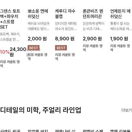
그렌스 토트
뽀소옹 면메
케루디 자수
론큰비즈 펜
언제든지 메
백+파우치
쉬덧신
볼캡
던트머리끈
쉬덧신
+스트랩
메쉬로 되어있어
빈티지한 레터링
은은하게 반짝이
통풍이 잘 되는
SET
여름에도 땀이
자수가 포인트가
는 비즈 디테일
메쉬소재로 여름
토트백, 파우치,
차지않게~! 발걸
되어 데일리 룩
과 펜던트 포인
까지 쾌적하게
2,000
원
8,900
원
2,900
원
1,900
원
스트랩을 한 번
음도 당당해지세
에 자연스럽게
트로 스타일에
데일리로 신기
에 드리는
요:-)
어우러지는 볼
센스를 더해주는
좋은 덧신이에요
리뷰 카운트 영
리뷰 카운트 영
24,300
26,900
ITEM활용도 높
캡!베이직한 컬
아이템, 탄탄한
역
^^
역
10%
원
원
리뷰 카운트 영
리뷰 카운트 영
게 어디에든 다
러와 깔끔한 쉐
밴딩으로 안정감
역
역
양하게 즐겨주세
입으로 캐주얼부
있게 잡아주어
리뷰 카운트 영
요 ;)
역
터 꾸안꾸 스타
데일리로 활용하
일까지 활용도
기 좋은 헤어 악
GOOD
세서리
디테일의 미학, 주얼리 라인업
더보기
사셀드 링귀
피엘룬 써지
헤룬나비 실
럼벨비 스퀘
멜헨 리본목