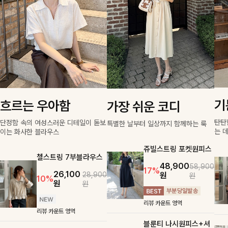
기
흐르는 우아함
가장 쉬운 코디
탄탄
단정함 속의 여성스러운 디테일이 돋보
특별한 날부터 일상까지 함께하는 룩
는 
이는 화사한 블라우스
쥬빌스트링 포켓원피스
첼스트링 7부블라우스
48,900
58,900
17%
26,100
원
28,900
원
10%
원
원
리뷰 카운트 영역
리뷰 카운트 영역
블룬티 나시원피스+셔