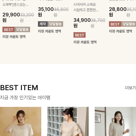
소재💙]센스있는
잡아주는 스트링과
시어서커 소재로
패턴과 조화로운
35,100
28,800
46,800
35,1
스트라이프 패턴에
깔끔한 스트라이프
시원하고 쫀쫀한
배색으로 멋스러운
29,900
원
원
33,200
원
원
귀여운 퍼피 펜던
패턴에 링클프리!
텐션감으로 언제든
포인트를 은은하게
원
34,900
원
38,700
트로 포인트를 선
💙플레어지는 롱한
편안하게 입혀질
더했고 브이넥 라
원
원
사하는 니트 가디
기장감까지 완벽한
블라우스- 단정한
인과 루즈한 핏감
리뷰 카운트 영역
리뷰 카운트 영역
건을 소개할게요 :)
데일리 원피스:B
카라와 풍성한 퍼
으로 여리여리한
리뷰 카운트 영역
프 소매로 여성스
실루엣을 만들어주
리뷰 카운트 영역
러움을 더했어요 :)
는 니트에요~!
BEST ITEM
더보기
지금 가장 인기있는 아이템