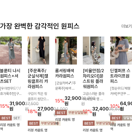
가장 완벽한 감각적인 원피스
더보기
블룬티 나시
[주문폭주/
롬셔링배색
[비율만점/2
딘젤퍼프 스
원피스+셔
군살삭제]젤
카라원피스
차리오더]뮨
트라이프원
츠SET
링클프리 카
스트링 플라
피스
[군살커버💕/주
라원피스
워원피스
[우아한무드🤍/
문폭주]배색 카
[청순무드/체형
휴가룩추천]구
구김이 적은 링
라와 스트라이프
고급스러운 플라
커버]꾸안꾸 무
32,900
38,700
김이 덜한 링클
클프리 원단으로
패턴으로 캐주얼
워 패턴과 랩 디
드의 정석🤍 가
15%
31,900
원
64,9
37,500
원
소재의 나시원피
항상 깔끔하게
한 무드를 더한
자인으로 여성스
볍고 산뜻한 착
15%
10%
원
27,900
32,400
원
원
34,000
36,800
스+셔츠 조합으
착용 가능하며
롱 원피스 🖤 셔
러우면서 세련된
용감으로 여름
18%
12%
원
원
원
원
로 코디 걱정없
일자로 떨어지는
링 디테일과 쫀
분위기를 더해주
내내 손이 자주
리뷰 카운트 영
이 여성스럽고
넉넉한 핏으로
쫀한 스판 소재
며 스트링이 내
가는 원피스예
역
리뷰 카운트 영
리뷰 카운트 영
편안하게 즐길
군살을 완벽히
로 편안하면서도
장되어있어 슬림
요- 은은한 스트
역
역
리뷰 카운트 영
리뷰 카운트 영
수 있는 아이템
커버해주는 원피
여성스럽게 연출
하게 핏을 조절
라이프 패턴과