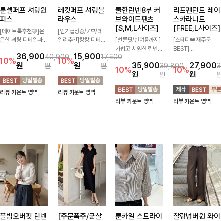
룬셀퍼프 셔링원
레킷퍼프 셔링블
쿨한린넨8부 커
리프펜던트 레이
피스
라우스
브와이드팬츠
스카라니트
[S,M,L사이즈]
[FREE,L사이즈]
[데이트룩추천🩷]은
[인기급상승/7부/데
은한 셔링 디테일과
일리추천]캉캉 디테일
[벌룬핏/한여름까지]
[스테디👑재주문
퍼프 소매가 어우러져
이 더해져 사랑스럽고
가볍고 시원한 린넨
BEST]
36,900
15,900
40,900
17,600
사랑스러운 무드를 완
풍성한 실루엣을 완성
혼방 소재로 한여름까
사랑스러움 가득 담은
10%
10%
원
원
35,900
27,900
원
원
39,800
3
성해주는 원피스🤍
해주는 블라우스 🤍
지 쾌적하게 즐기기
카라 니트에 펜던트
10%
10%
원
원
원
허리 스모크 밴딩이
가볍게 퍼지는 핏으로
좋은 8부 커브 와이드
포인트까지 톡-톡 얼
슬림한 실루엣을 연출
체형을 자연스럽게 커
팬츠 🤍 자연스럽게
굴을 밝혀주는 컬러와
리뷰 카운트 영역
리뷰 카운트 영역
해주며, 자연스럽게
버해주며 여성스럽게
떨어지는 커브핏이 멋
함께 해요-
리뷰 카운트 영역
리뷰 카운트 영역
퍼지는 플레어 라인으
즐기기 좋아요 ✨
스러운 실루엣을 연출
로 여성스럽고 편안하
해줘요 ✨
게 즐기기 좋아요
플빔오버핏 린넨
[주문폭주/군살
룬카일 스트라이
찰랑넘버원 와이