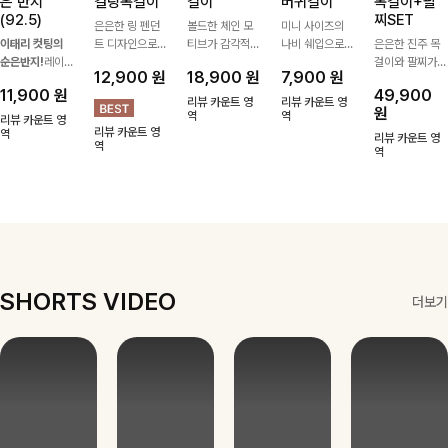
은 반지
컬링목걸이
걸이
버귀걸이
목걸이+팔
(92.5)
찌SET
은은한 링 펜던
볼드한 체인 모
미니 사이즈의
이태리 컷팅의
트 디자인으로
티브가 감각적인
나비 쉐입으로
은은한 진주 목
순은반지!
레이
심플한 POINT,
포인트가 되어주
은은하게 빛을
걸이와 팔찌가
12,900
원
18,900
원
7,900
원
어드 하기 좋은
써지컬스틸 소재
는 귀걸이- 심플
내어줄 이어링,
세트로 구성되어
11,900
원
49,900
반지에요!고급스
로 변색 걱정 없
하면서도 존재감
과하지 않은 포
한 번에 완성도
리뷰 카운트 영
리뷰 카운트 영
원
러운 컬러감과
이 데일리로 착
있는 디자인으로
역
인트가 되어줘
역
높은 스타일링을
리뷰 카운트 영
리뷰 카운트 영
디테일로 강추에
역
용하기 좋아요-
데일리룩부터 스
데일리로 착용하
연출해주는 아이
리뷰 카운트 영
역
요^^
타일리시한 포인
기 좋아요:)
템 🤍 데일리룩
역
트룩까지 다양하
부터 하객룩, 모
게 매치하기 좋
임룩까지 우아한
은 아이템💎
포인트를 더해주
며 따로 또는 함
께 다양하게 활
용하기 좋아요
✨
SHORTS VIDEO
더보기