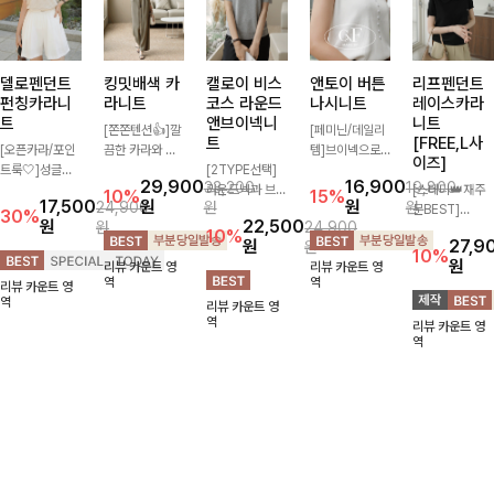
델로펜던트
킹밋배색 카
캘로이 비스
앤토이 버튼
리프펜던트
펀칭카라니
라니트
코스 라운드
나시니트
레이스카라
트
앤브이넥니
니트
[쫀쫀텐션👍]깔
[페미닌/데일리
트
[FREE,L사
[오픈카라/포인
끔한 카라와 반
템]브이넥으로
이즈]
트룩🤍]성글한
오픈 디자인이
[2TYPE선택]
답답하지 않고
29,900
16,900
33,200
19,800
짜임으로 시원한
만나 하나만 입
라운드넥과 브이
베이직한 디자인
[스테디👑재주
10%
15%
17,500
원
원
24,900
원
원
통기성 느껴지는
어도 완성도 높
넥 두 가지 디자
의이너로 단독으
문BEST]
30%
원
22,500
원
24,900
카라 니트! 내추
은 스타일링을
인으로 취향에
로도 언제나 만
사랑스러움 가득
10%
원
27,9
원
럴하게 떨어지는
연출해드려요 부
맞게 선택 가능
능 아이템!산뜻
담은 카라 니트
10%
원
리뷰 카운트 영
리뷰 카운트 영
여유핏에 오픈
담 없이 즐기기
한 베이직 니트
한 여름, 시원하
에 펜던트 포인
역
역
리뷰 카운트 영
카라 디테일 더
좋은 데일리 니
🤍 깔끔한 실루
게 보내요 :) ♡
트까지 톡-톡 얼
역
리뷰 카운트 영
해져 꾸안꾸 무
트로 어디에나
엣과 부드러운
굴을 밝혀주는
역
리뷰 카운트 영
드로 즐기기 좋
손쉽게 매치됩니
착용감으로 단독
컬러와 함께 해
역
아요-
다
은 물론 이너까
요-
지 활용도 높게
즐기기 좋아요
✨