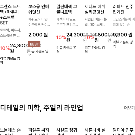
그렌스 토트
뽀소옹 면메
밀핀배색 그
세니드 메쉬
러페트 진주
백+파우치
쉬덧신
물니트백
실리콘덧신
집게핀
+스트랩
메쉬로 되어있어
배색 디테일로
시원한 여름나는
고급스러움이 머
SET
여름에도 땀이
은은한 포인트를
법! 메쉬 소재배
리에 닿는 순간,
토트백, 파우치,
차지않게~! 발걸
더한 그물 니트
색으로 상쾌한
하나만으로 달라
2,000
원
24,300
1,800
9,900
원
26,900
1,900
스트랩을 한 번
음도 당당해지세
백 🤍 가볍고 내
착용감을 선사하
지는 그 날의 분
10%
10%
원
원
원
원
에 드리는
요:-)
추럴한 무드로
는 덧신이에요:)
위기를 느껴보세
리뷰 카운트 영
24,300
26,900
ITEM활용도 높
썸머 시즌 데일
요:)
역
10%
리뷰 카운트 영
리뷰 카운트 영
원
원
리뷰 카운트 영
게 어디에든 다
리하게 들기 좋
역
역
역
양하게 즐겨주세
아요
리뷰 카운트 영
요 ;)
역
디테일의 미학, 주얼리 라인업
더보기
노블레스 순
피엘룬 써지
사셀드 링귀
헤룬나비 실
캘디아 진주