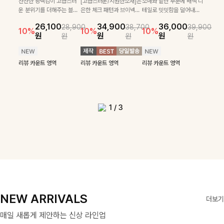
로 센스있는 아웃핏을 완성
[골드버튼/클래식무드🤍]
하게 더해진 울 함유 소재로
SET
잔잔한 광택감이 고급스러
[고급스러운/시원한소재]은
소매와 밑단 부분에 배색 디
[여름코디추천👍]뷔스티에
[데일리부터 여행룩까지]감
해주는 반팔니트예요- 소프
스트라이프 패턴으로 데일
포근하면서도 가볍게 착용
운 분위기를 더해주는 블라
은한 체크 패턴과 브이넥으
테일로 밋밋함을 덜어내고
[활용도 좋은 투피스]은은한
원피스와 티셔츠가 세트로 구
각적인 레터링 티셔츠와 플레
22,900
24,300
26,900
26,900
트한 텍스처의 비스코스 혼
리룩에 포인트를 더해줄 아
되는 니트예요🧶 세로 골지
우스예요 ✨ 허리 스트링과
로 단정하면서 실버버튼으
더욱 멋스럽게 연출되며 링
15%
10%
체크 패턴과 허리 스트링 디
성되어 코디 고민 없이 완성
어 핏 반바지가 함께 구성된
원
31,900
원
26,100
34,900
36,000
원
35,400
원
28,900
38,700
39,900
방 소재로 누구나 부담없이
이템입니다 카라넥 디자인
짜임 디테일이 슬림한 실루
프릴 밑단이 자연스럽게 실
로 고급스러운 디테일을 넣
클 소재로 구김 걱정없이 즐
39,900
29,900
10%
10%
10%
10%
46,300
36,400
테일이 어우러진 투피스 세트
도 높은 스타일링을 연출해주
세트 아이템으로, 편안하면서
14%
18%
원
원
원
원
원
원
원
원
입기 좋아요
으로 깔끔한 이미지로 만들
엣을 연출해주며, 부드러운
루엣을 살려주며, 여유로운
었으며 밑단스트링으로 핏
길 수 있는 블라우스랍니
42,900
원
원
리뷰 카운트 영역
49,800
원
원
입니다. 여유로운 상의와 풍
는 아이템 🤍 레이어드한 듯
도 캐주얼한 꾸안꾸룩을 완성
14%
어 주는 7부 니트입니다 ~
신축성까지 더해져 데일리
핏으로 편안하면서도 여성
을 더욱 깔끔하게 잡아주는
다:)
원
원
성하게 퍼지는 롱스커트가 자
센스 있는 무드로 데일리하게
해드립니다 ✨🩵
리뷰 카운트 영역
로 즐기기 좋답니다🤍
스러운 무드를 완성해준답
블라우스예요 :)
연스러운 체형 커버는 물론,
편안하게 즐기기 좋아요 ✨
리뷰 카운트 영역
리뷰 카운트 영역
리뷰 카운트 영역
리뷰 카운트 영역
니다 🤍
리뷰 카운트 영역
리뷰 카운트 영역
단품으로도 다양하게 활용하
리뷰 카운트 영역
기 좋아요🖤
1
/
3
NEW ARRIVALS
더보기
매일 새롭게 제안하는 신상 라인업