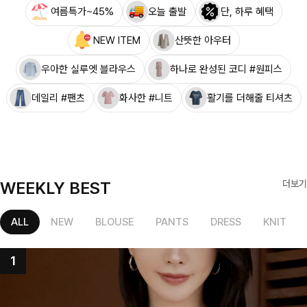
여름특가~45%
오늘 출발
단, 하루 혜택
NEW ITEM
산뜻한 아우터
우아한 실루엣 블라우스
하나로 완성된 코디 #원피스
데일리 #팬츠
화사한 #니트
활기를 더해줄 티셔츠
WEEKLY BEST
더보기
ALL
NEW
BLOUSE
PANTS
DRESS
KNIT