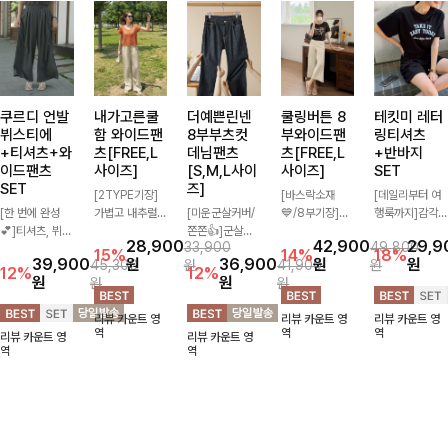
쿠르디 언발
내가고른쿨
더예쁜린넨
쿨링버튼 8
테킷미 레터
뷔스티에
함 와이드팬
8부부츠컷
부와이드팬
링티셔츠
+티셔츠+와
츠[FREE,L
데님팬츠
츠[FREE,L
+반바지
이드팬츠
사이즈]
[S,M,L사이
사이즈]
SET
SET
즈]
[2TYPE기장]
[바스락소재
[데일리부터 여
[한 번에 완성
가볍고 내추럴한
[미운군살커버/
💙/8부기장]사
행룩까지]감각
💕]티셔츠, 뷔스
소재감으로 여름
쫀쫀👍]군살을
이드 버튼 디테
적인 레터링 티
28,900
42,900
29,9
33,900
49,800
티에, 팬츠까지
시즌 시원하게
잡아주는 깔끔한
일이 은은한 포
셔츠와 플레어
15%
14%
18%
39,900
원
36,900
원
원
45,300
원
41,900
원
한 번에 구성된
즐기기 좋은 와
부츠컷 핏에 발
인트가 되어주는
핏 반바지가 함
12%
12%
원
원
원
원
실속 있는 3피
이드 팬츠! 허리
목이 드러나는
와이드 팬츠입니
께 구성된 세트
스 세트 🖤 따로
밴딩과 스트링
8부 기장으로
다. 여유롭게 떨
아이템으로, 편
리뷰 카운트 영
리뷰 카운트 영
리뷰 카운트 영
또 같이 활용하
디테일로 편안한
다리를 슬림하고
어지는 실루엣과
안하면서도 캐주
역
역
역
리뷰 카운트 영
리뷰 카운트 영
기 좋아 코디 걱
착용감을 더했으
길어보이게 만들
가볍게 바스락거
얼한 꾸안꾸룩을
역
역
정 없이 데일리
며, 여유롭게 떨
어주며 생지 소
리는 소재감으로
완성해드립니다
하게 즐기기 좋
어지는 와이드핏
재로 멋을 더한
시원하고 편안하
✨🩵
아요 ✨
이 군살을 자연
데님팬츠에요~!
게 즐기기 좋은
스럽게 커버해준
아이템-
답니다:)