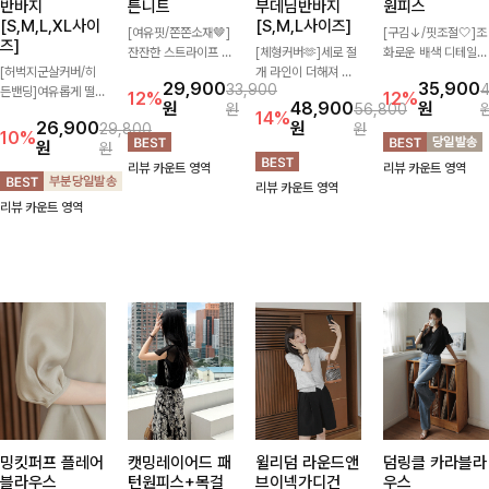
반바지
튼니트
부데님반바지
원피스
[S,M,L,XL사이
[S,M,L사이즈]
[여유핏/쫀쫀소재🤎]
[구김↓/핏조절🤍]조
즈]
잔잔한 스트라이프 패
[체형커버🫶]세로 절
화로운 배색 디테일로
[허벅지군살커버/히
턴과 버튼 포인트가
개 라인이 더해져 다
스타일을 더한 원피
29,900
35,900
33,900
든밴딩]여유롭게 떨어
더해져 캐주얼하면서
리 라인을 더욱 길고
스! 스트링이 내장되
12%
12%
원
48,900
원
원
56,800
지는 와이드핏과 부담
도 세련된 무드를 연
슬림하게 연출해주는
어있어 여리여리한 라
14%
26,900
원
29,800
원
없는 5부 기장으로 편
출해주는 니트- 가볍
5부 데님 반바지 🤍
인을 만들어주고 넉넉
10%
원
원
안하게 즐기기 좋은
고 부드러운 착용감으
부담 없는 기장과 여
한 포켓으로 실용성까
리뷰 카운트 영역
리뷰 카운트 영역
데님 팬츠 ✨ 빈티지
로 단독은 물론 데일
유로운 핏으로 편안하
지 갖췄어요:)
리뷰 카운트 영역
한 워싱감이 더해져
리룩으로 활용하기 좋
게 착용되며 다양한
리뷰 카운트 영역
캐주얼하면서도 트렌
은 아이템!
상의와 손쉽게 매치되
디한 무드로 연출
어 데일리부터 휴가룩
까지 활용도 높게 즐
기기 좋아요 d
밍킷퍼프 플레어
캣밍레이어드 패
윌리덤 라운드앤
덤링클 카라블라
블라우스
턴원피스+목걸
브이넥가디건
우스