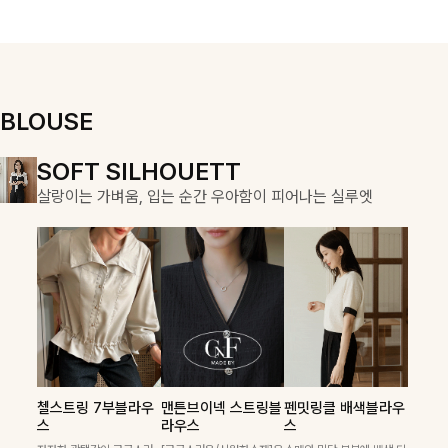
우러져 단정하면
용적이며, 스트
서도 여리한 무
링 디테일로 다
드로 입어져✨
양한 핏을 연출
할 수 있어 데일
리부터 여행룩까
지 멋스럽게 즐
BLOUSE
기기 좋아요 ✨
DOUBLE THE JOY
SOFT SILHOUETT
COZY ESSENTIAL
함께할 때 더욱 완벽한, 합리적인 선택으로 채우는 즐거움
살랑이는 가벼움, 입는 순간 우아함이 피어나는 실루엣
매일의 일상을 부드럽게 감싸줄 니트 컬렉션
켐펜던트 꽈배기니트
칠스트라이프 카라7
폴딘울 골지유넥니트
첼스트링 7부블라우
맨튼브이넥 스트링블
펜밋링클 배색블라우
필첸체크 스트링블라
캠릿리본 뷔스티에원
테킷미 레터링티셔츠
부니트
스
라우스
스
꽈배기 짜임에 미니 펜던트
[여리핏/가벼운착용감]은은
우스+플레어스커트
피스+티셔츠SET
+반바지SET