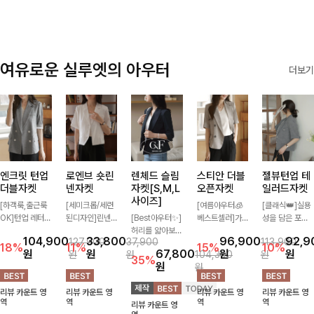
여유로운 실루엣의 아우터
더보기
엔크릿 턴업
로엔브 숏린
렌체드 슬림
스티안 더블
젤뷰턴업 테
더블자켓
넨자켓
자켓[S,M,L
오픈자켓
일러드자켓
사이즈]
[하객룩,출근룩
[세미크롭/세련
[여름아우터🧊
[클래식👑]실용
OK]턴업 레터링
된디자인]린넨
[Best아우터✨]
베스트셀러]가
성을 담은 포켓
포인트로 센스
이 블렌딩된 가
허리를 얇아보이
볍게 툭 걸쳐도
에 버튼과 소매
104,900
33,800
96,900
92,9
127,900
37,900
113,900
있게 완성된 썸
볍고 드라이한
게 만들어줄 슬
멋스러운 무드가
턴업 디테일로
18%
11%
15%
10%
원
원
67,800
원
원
원
원
104,300
원
머 자켓, 더블버
소재감으로 한여
림핏! 깔끔하고
살아나는 썸머
멋을 더했으며
35%
원
원
튼 디자인으로
름에도 부담 없
단정한 핏으로
오픈자켓✨ 백
유연한 소재로
깔끔하고 세련된
이 툭 걸치기 좋
고급스러운 분위
슬릿 디테일로
자연스러운 실루
리뷰 카운트 영
리뷰 카운트 영
리뷰 카운트 영
리뷰 카운트 영
무드가 느껴져요
은 반팔 자켓, 크
기를 연출시켜줄
착용감이 편안하
엣을 연출해주는
역
역
역
역
리뷰 카운트 영
🩶 가볍고 시원
롭에 가까운 깔
아우터로 데일리
며 깔끔한 핏과
아우터에요~!