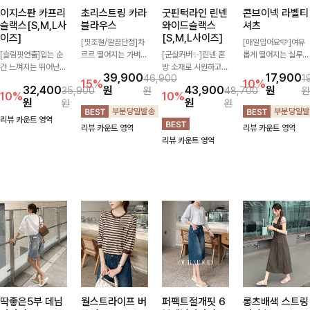
이지스판 카프리
초리스트링 카라
굿핀턱라인 린넨
콘브이넥 라벨티
슬랙스[S,M,L사
블라우스
와이드슬랙스
셔츠
이즈]
[S,M,L사이즈]
[핏조절/깔끔단정]차
[매일입어요🩵]여유
[슬림핏연출]입는 순
르르 떨어지는 가벼운
[군살커버✨]린넨 혼
롭게 떨어지는 실루엣
간 느껴지는 뛰어난
소재감으로 시원하고
방 소재로 시원하고
과 깔끔한 브이넥 디
39,900
17,900
46,900
1
신축성으로 활동량 많
쾌적하게 즐기기 좋은
쾌적하게 즐기기 좋은
자인으로 데일리하게
15%
10%
32,400
원
43,900
원
35,900
원
48,700
원
은 날에도 편안하게
카라 블라우스- 심플
와이드 슬랙스입니다.
즐기기 좋은 티셔츠-
10%
10%
원
원
원
원
🌿 발목이 드러나는
한 디자인에 클래식한
핀턱 디테일과 여유로
소매 라벨 디테일이
카프리 기장이 다리
카라와 버튼 디테일을
운 와이드 핏이 더해
은은한 포인트를 더해
리뷰 카운트 영역
리뷰 카운트 영역
리뷰 카운트 영역
라인을 더욱 길고 산
더해 데일리부터 오피
져 길고 멋스러운 실
심플하면서도 센스 있
리뷰 카운트 영역
뜻하게 보여주며, 깔
스룩까지 활용도 높게
루엣을 완성해드려
는 스타일을 완성해드
끔한 실루엣으로 출근
입기 좋아-
요-
려요!
룩부터 데일리룩까지
활용도 높게 즐기기
좋습니다
딱좋은5부 데님
월스트라이프 버
퍼펙트절개핏 6
롱츠배색 스트링