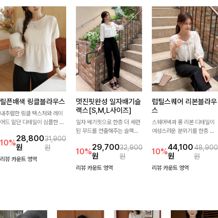
릴픈배색 링클블라우스
멋진핏완성 일자배기슬
럽틸스퀘어 리본블라우
랙스[S,M,L사이즈]
스
내추럴한 링클 텍스처와 레이
어드 밑단 디테일이 심플한 디
일자 배기핏으로 한층 더 세련
스퀘어넥과 롱 리본 디테일이
자인에 포인트를 더해주며, 가
된 무드를 연출해주는 슬랙스
여성스러운 분위기를 한층 더
28,800
31,900
볍게 툭 입기만 해도 멋스러운
입니다. 차분한 핏감과 롱한 기
해주는 블라우스입니다. 자연
10%
원
29,700
44,100
원
32,900
48,900
스타일을 완성해드려요- 여유
장으로 상의를 어떤 스타일과
스럽게 잡힌 셔링과 봉긋한 소
10%
10%
원
원
원
원
로운 핏으로 군살은 자연스럽
매치해도 멋스럽게 완성돼요.
매가 여리한 실루엣을 연출해
리뷰 카운트 영역
게 커버해주고, 편안한 착용감
특별한 날은 물론 데일리룩으
리뷰 카운트 영역
리뷰 카운트 영역
까지 더해 손이 자주 가는 데일
로도 부담 없이 즐기기 좋아요
리 아이템이랍니다🤍
🎀