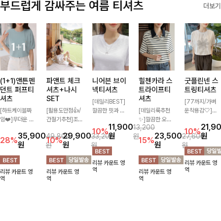
부드럽게 감싸주는 여름 티셔츠
더보기
(1+1)앤튼펜
파앤트 체크
니어븐 브이
힐첸카라 스
굿플린넨 스
던트 퍼프티
셔츠+나시
넥티셔츠
트라이프티
트링티셔츠
셔츠
SET
셔츠
[데일리BEST]
[77까지/가벼
[하트케이블짜
[활용도만점👍/
깔끔한 핏과 디
[데일리룩추천
운착용감🤍]린
임❤️]무더운 여
간절기추천]조
자인에 슬라브
✨]깔끔한 오픈
넨 소재와 내추
11,900
21,9
13,200
름 사랑스러운
화로운 컬러 배
소재로 밋밋함
카라넥과 조화로
럴한 플라워 프
10%
10%
35,900
29,900
원
23,500
원
49,800
33,200
원
27,600
낭만같은 티셔츠
색으로 감각적이
없이 착용 가능
운 배색이 들어
린팅이 포인트가
28%
10%
15%
원
원
원
원
원
원
소재감에서 주는
면서 단독부터
하며 심플하게
간 스트라이프
되어 하나만으로
포인트와 금장으
세트까지 활용도
입어도 좋고 레
패턴으로 단정하
도 감성 있는 스
리뷰 카운트 영
리뷰 카운트 영
로 고급스러움도
높게 즐기는 셔
이어드해서 입어
고 캐주얼한 무
타일을 완성해드
역
역
리뷰 카운트 영
리뷰 카운트 영
리뷰 카운트 영
놓치지 말아요♥
츠+나시 SET!
도 좋은 데일리
드를 선사하는
리는 티셔츠-🌼
역
역
역
캐주얼한 감성으
티셔츠에요~!
반팔 티셔츠에
🌿
로 대충 입어도
요:)
이쁜 ITEM 💛