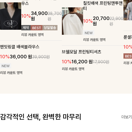
칠킷배색 프린팅맨투맨
우스
티
34,900
38,700
10%
20,700
원
22,900
원
10%
원
원
리뷰 카운트 영역
룬셀
리뷰 카운트 영역
펜밋링클 배색블라우스
10
브쉘모달 프린팅티셔츠
10%
36,000
원
39,900원
10%
16,200
원
17,900원
리뷰 
리뷰 카운트 영역
리뷰 카운트 영역
감각적인 선택, 완벽한 마무리
더보기