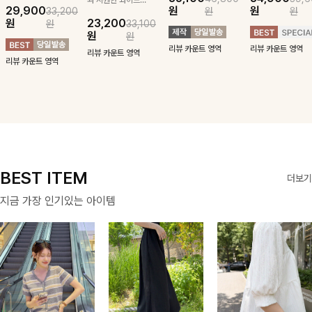
29,900
원
원
33,200
원
원
귀여운 퍼피 펜던
구김 제로 슬랙스
패턴에 링클프리!
블라우스-페미닌
원
23,200
원
33,100
트로 포인트를 선
로 여름 잡아보자 !
💙플레어지는 롱한
하면서 여리한 무
원
원
사하는 니트 가디
기장감까지 완벽한
드로 즐겨지는
리뷰 카운트 영역
리뷰 카운트 영역
건을 소개할게요 :)
데일리 원피스:B
ITEM
리뷰 카운트 영역
리뷰 카운트 영역
BEST ITEM
더보기
지금 가장 인기있는 아이템