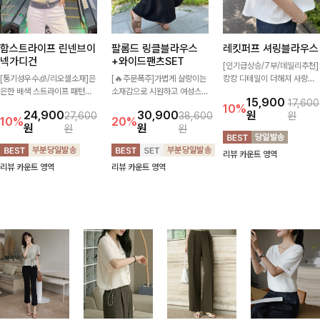
함스트라이프 린넨브이
팔롬드 링클블라우스
레킷퍼프 셔링블라우스
넥가디건
+와이드팬츠SET
[인기급상승/7부/데일리추천]
[통기성우수🧊/리오셀소재]은
[🔥주문폭주]가볍게 살랑이는
캉캉 디테일이 더해져 사랑스
은한 배색 스트라이프 패턴으
소재감으로 시원하고 여성스럽
럽고 풍성한 실루엣을 완성해
15,900
17,600
로 캐주얼하면서도 산뜻한 무
게 입어지는 블라우스+팬츠 세
주는 블라우스 🤍 가볍게 퍼지
10%
24,900
30,900
원
27,600
38,600
원
드 살려주는 니트 가디건 💛
트 🖤 허리 밴딩 디테일로 편
는 핏으로 체형을 자연스럽게
10%
20%
원
원
원
원
브이넥 라인에 슬림하게 떨어
안하면서도 자연스럽게 라인
커버해주며 여성스럽게 즐기기
지는 핏 더해져 단독으로도 여
잡아주어 꾸안꾸 무드로 멋스
좋아요 ✨
리뷰 카운트 영역
리하고 세련되게 입어져요-
럽게 완성!
리뷰 카운트 영역
리뷰 카운트 영역