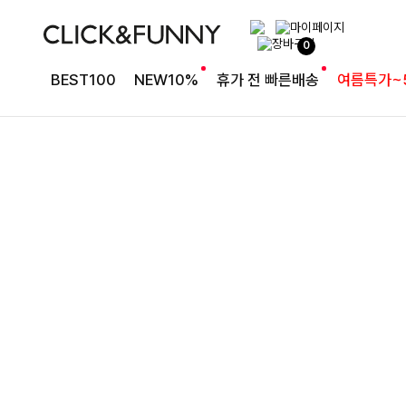
여유로운 핏의 코튼 팬츠
0
라인보정핏 절개코튼와이드팬츠[S,M,L사이즈]
BEST100
NEW10%
휴가 전 빠른배송
여름특가~