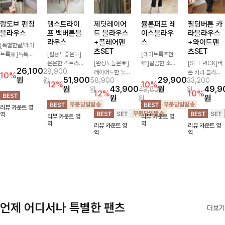
랑도브 펀칭
댕스트라이
제딧레이어
뮬론퍼프 레
필딩버튼 카
블라우스
프 백버튼블
드 블라우스
이스블라우
라블라우스
라우스
+플레어팬
스
+와이드팬
[특별한날/데이
츠SET
츠SET
트룩🎀]독특한
[활용도좋은✨]
[데이트룩추천
펀칭 패턴으로
은은한 스트라이
[완성도높은💗]
🩷]깔끔한 소매
[SET PICK]버
26,100
28,900
시원해보이면서
프 패턴이 더해
레이어드한 듯
퍼프와 레이스
튼 카라 블라우
10%
원
51,900
29,900
원
58,900
33,200
로맨틱한 무드를
져 심플한 코디
자연스러운 나시
자수로 사랑스러
스와 팬츠, 스트
12%
10%
원
43,900
원
49,9
원
49,800
원
선사하는 블라우
에도 세련된 포
와 버튼 원피스
운 분위기를 담
랩까지 구성된
12%
10%
원
원
원
스:) 풍성한 퍼프
인트를 더해드리
가 함께 구성된
았으며 은은한
활용도 높은 3
리뷰 카운트 영
소매와 밑단 셔
며 깔끔한 스트
세트 아이템입니
체크 패턴이 더
종 세트 🤍 코디
역
리뷰 카운트 영
리뷰 카운트 영
링으로 스타일을
라이프 디테일로
다. 코디 고민 없
해져 밋밋함 없
걱정 없이 한 번
역
역
리뷰 카운트 영
리뷰 카운트 영
더했어요
유행 없이 오래
이 한 벌만으로
이 여성스러움
에 완성도 있는
역
역
함께하기 좋은
도 내추럴하면서
가득 느껴지는
스타일링을 연출
블라우스예요
여성스러운 썸머
블라우스에요🤍
할 수 있어 데일
룩 완성!
리하게 즐기기
좋아요 ✨
언제 어디서나 특별한 팬츠
더보기