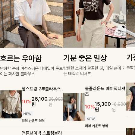
가
기분 좋은 일상
흐르는 우아함
특별
탄탄한 소재와 깔끔한 핏, 매일 손이 가
단정함 속의 여성스러운 디테일이 돋보
는 데일리 티셔츠
이는 화사한 블라우스
몽즐라운드 베이직티셔
첼스트링 7부블라우스
츠
26,100
28,900
10%
15,300
원
16,900
원
10%
원
원
리뷰 카운트 영역
리뷰 카운트 영역
맨튼브이넥 스트링블라