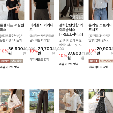
룬셀퍼프 셔링원
더리골지 카라니
강력한편안함 와
룬카일 스트라이
피스
트
이드슬랙스
프셔츠
[FREE,L사이즈]
[데이트룩추천🩷]은
클래식한 배색 카라와
[1만장돌파**1위템
은한 셔링 디테일과
골드 버튼 디테일이
군더더기 없이 툭 떨
🏆]가볍게 걸쳐도 살
퍼프 소매가 어우러져
세련된 포인트를 더해
어지는 와이드핏으로
아나는 산뜻한 컬러
36,900
29,700
29,900
40,900
32,900
사랑스러운 무드를 완
주는 니트입니다. 세
세련된 실루엣을 완성
감, 여름에 딱 맞는 코
10%
10%
13%
원
원
37,800
원
원
원
41,900
성해주는 원피스🤍
로 골지 짜임이 슬림
해주는 슬랙스입니다.
튼 셔츠❤️ 여유 있는
10%
원
원
허리 스모크 밴딩이
한 실루엣을 연출해
깔끔한 디자인과 롱한
핏과 스트라이프 패
리뷰 카운트 영역
슬림한 실루엣을 연출
단정하면서도 여성스
기장감으로 다리가 길
턴, 자연스러운 실루
리뷰 카운트 영역
리뷰 카운트 영역
리뷰 카운트 영역
해주며, 자연스럽게
러운 무드를 완성해드
어 보이고 뒷밴딩으로
엣으로 데일리 코디에
퍼지는 플레어 라인으
려요.
편안하기까지-
부담 없이 매치된답니
로 여성스럽고 편안하
다:)
게 즐기기 좋아요