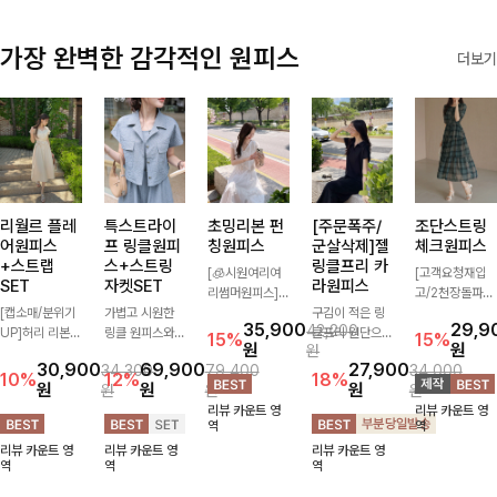
가장 완벽한 감각적인 원피스
더보기
리월르 플레
특스트라이
초밍리본 펀
[주문폭주/
조단스트링
어원피스
프 링클원피
칭원피스
군살삭제]젤
체크원피스
+스트랩
스+스트링
링클프리 카
[🧊시원여리여
[고객요청재입
SET
자켓SET
라원피스
리썸머원피스]
고/2천장돌파
[캡소매/분위기
가볍고 시원한
섬세한 펀칭 디
구김이 적은 링
💚]하나만 툭 착
35,900
29,9
42,200
UP]허리 리본
링클 원피스와
테일과 리본 포
클프리 원단으로
용해줘도 스타일
15%
15%
원
원
원
스트랩이 세트로
스트링 자켓이
인트가 어우러져
항상 깔끔하게
리시해 보이는
30,900
69,900
27,900
34,300
79,400
34,000
구성되어 여성스
세트로 구성되어
사랑스러운 무드
착용 가능하며
휘뚜루 마뚜루
10%
12%
18%
원
원
원
원
원
원
럽고 우아한 실
코디 고민 없이
를 더한 원피스
일자로 떨어지는
아이템 ~ ! 인생
리뷰 카운트 영
리뷰 카운트 영
루엣을 완성해주
완성도 높은 스
🤍 여리하게 퍼
넉넉한 핏으로
샷 건질 수 있는
역
역
는 원피스- 자연
타일링을 연출해
지는 실루엣으로
군살을 완벽히
세련된 무드의
리뷰 카운트 영
리뷰 카운트 영
리뷰 카운트 영
스럽게 퍼지는
주는 아이템 🤍
로맨틱하고 여성
커버해주는 원피
체크 패턴이 들
역
역
역
플레어 라인과
따로 또 같이 활
스럽게 연출돼요
스에요🖤
어간 원피스 : )
깔끔한 핏이 어
용하기 좋아 실
✨