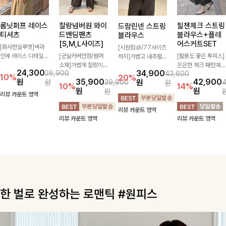
롬닛퍼프 레이스
찰랑넘버원 와이
필첸체크 스트링
드람린넨 스트링
티셔츠
드밴딩팬츠
블라우스+플레
블라우스
[S,M,L사이즈]
어스커트SET
[화사한실루엣]넥라
[시원함🧊/77사이즈
인에 레이스 디테일로
[군살커버만점/썸머
[활용도 좋은 투피스]
까지]가볍고 내추럴한
여성스러운 분위기를
소재]가볍게 찰랑이는
은은한 체크 패턴과
텍스처가 돋보이는 블
24,300
34,900
26,900
43,600
더했으며 풍성한 퍼프
원단과 여유로운 와이
허리 스트링 디테일이
라우스로, 답답함 없
10%
20%
원
35,900
42,900
원
원
39,800
원
소매로 군살을 숨겨주
드 핏으로 하루 종일
어우러진 투피스 세트
는 슬릿 카라 디자인
10%
14%
원
원
원
는 동시에 러블리한
편안하게 착용하실 수
입니다. 여유로운 상
이 얼굴선을 더욱 시
리뷰 카운트 영역
무드를 극대화시킨 티
있는 팬츠입니다 🖤
의와 풍성하게 퍼지는
원하게 연출해드립니
리뷰 카운트 영역
셔츠에요🤍
✨ 허리 전체 밴딩과
롱스커트가 자연스러
다 🤍🌿
리뷰 카운트 영역
리뷰 카운트 영역
스트링 디테일로 안정
운 체형 커버는 물론,
감 있는 착용감을 더
단품으로도 다양하게
해드려요!
활용하기 좋아요🖤
한 벌로 완성하는 로맨틱 #원피스