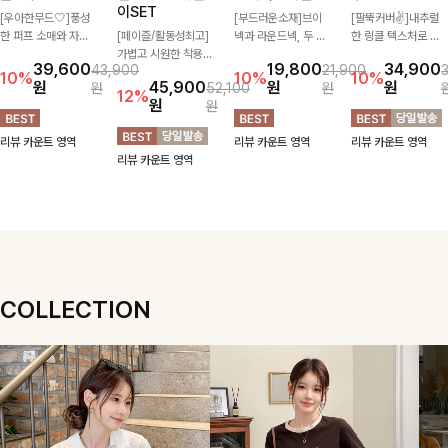
이SET
[우아한무드🤍]풍성
[부드러운소재]브이
[팔뚝커버✌]내추럴
한 퍼프 소매와 자연
[페이즐/활동성최고]
넥과 라운드넥, 두 가
한 링클 텍스처로 분
스럽게 퍼지는 플레어
가볍고 시원한 착용감
지 넥 라인 중 취향에
위기 있게 입어지는
39,600
19,800
34,900
43,900
21,900
실루엣이 여성스러운
으로 여름 내내 부담
맞게 선택할 수 있는
블라우스🖤 브이넥
10%
10%
10%
원
45,900
원
원
원
52,100
원
무드를 완성해주는 블
없이 즐기기 좋은 라
활용도 높은 가디건
카라 디자인에 여유로
12%
원
원
라우스 🤍 체형을 자
운드 니트 🤍 베이직
🤍 부드러운 착용감
운 소매핏 더해져 여
연스럽게 커버해주며
한 디자인으로 다양한
과 베이직한 디자인으
리하면서도 시원한 무
리뷰 카운트 영역
리뷰 카운트 영역
리뷰 카운트 영역
걸을 때마다 살랑이는
하의와 손쉽게 매치되
로 단독은 물론 가볍
드로 즐기기 좋아요-
리뷰 카운트 영역
핏으로 데일리룩부터
어 데일리하게 활용하
게 걸쳐 입기 좋아 데
데이트룩까지 화사하
기 좋아요 ✨
일리룩부터 출근룩까
게 즐기기 좋은 아이
지 다양하게 즐기기
템이에요 ✨
좋은 아이템이에요 ✨
COLLECTION