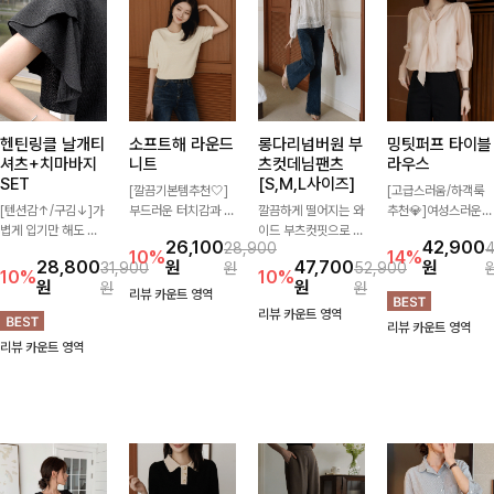
헨틴링클 날개티
소프트해 라운드
롱다리넘버원 부
밍팃퍼프 타이블
셔츠+치마바지
니트
츠컷데님팬츠
라우스
SET
[S,M,L사이즈]
[깔끔기본템추천🤍]
[고급스러움/하객룩
[텐션감↑/구김↓]가
부드러운 터치감과 군
깔끔하게 떨어지는 와
추천💎]여성스러운
볍게 입기만 해도 코
더더기 없는 디자인으
이드 부츠컷핏으로 다
브이넥 라인과 타이
26,100
42,900
28,900
디가 완성되는 세트
로 매일 손이 가는 자
리 라인을 길어 보이
디테일이 어우러져 우
10%
14%
28,800
원
47,700
원
31,900
원
52,900
아이템으로, 자연스럽
체제작 니트입니다.
게 연출해주는 데님
아한 무드를 완성해주
10%
10%
원
원
원
원
게 퍼지는 프릴 날개
자연스럽게 떨어지는
팬츠입니다. 은은한
는 7부 블라우스 🤍
리뷰 카운트 영역
소매가 우아한 포인트
여유핏과 깔끔한 라운
워싱이 더해져 캐주얼
여유로운 7부 소매로
리뷰 카운트 영역
리뷰 카운트 영역
를 더해드립니다💕
드넥으로 단독은 물론
하면서도 세련된 분위
편안하게 착용되며 데
리뷰 카운트 영역
잔잔한 링클 텍스처
이너로도 활용하기 좋
기를 완성하며, 데일
일리룩부터 출근룩,
소재와 편안한 허리밴
아요.
리하게 손이 자주 가
하객룩까지 세련된 스
딩으로 하루 종일 산
요-
타일링을 연출하기 좋
뜻하고 쾌적하게 즐겨
은 아이템이에요
보세요!