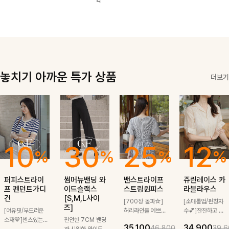
역
한 소재감으로
끔한 기장감과
로도, 특별한 날
은은한 결감으로
여름에도 부담
단정한 테일러드
에도 걸치기 좋
데일리부터 출근
없이 툭 걸치기
카라 디테일이
답니다!
룩까지 센스 있
좋은 아이템!
더해져 데일리룩
게 매치돼요
은 물론 출근룩
까지 세련된 무
드로 완성해줘요
🤍
놓치기 아까운 특가 상품
더보기
10
30
25
12
%
%
%
%
퍼피스트라이
썸머뉴밴딩 와
밴스트라이프
쥬린레이스 카
프 펜던트가디
이드슬랙스
스트링원피스
라블라우스
건
[S,M,L사이
[700장 돌파☆]
[소매롤업/펀칭자
즈]
[여유핏/부드러운
허리라인을 예쁘게
수💕]잔잔하고 고
소재💙]센스있는
편안한 7CM 밴딩
잡아주는 스트링과
급스러운 자수 디
35,100
34,900
46,800
39,6
스트라이프 패턴에
과 시원한 와이드
깔끔한 스트라이프
테일이 사랑스러운