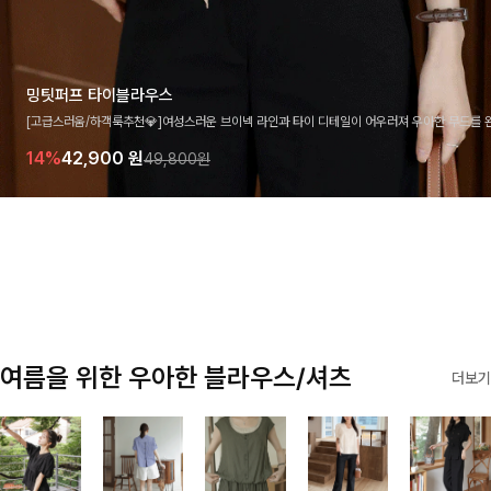
밍팃퍼프 타이블라우스
[고급스러움/하객룩추천💎]여성스러운 브이넥 라인과 타이 디테일이 어우러져 우아한 무드를 
라우스 🤍 여유로운 7부 소매로 편안하게 착용되며 데일리룩부터 출근룩, 하객룩까지 세련된
14%
42,900
원
49,800원
기 좋은 아이템이에요
여름을 위한 우아한 블라우스/셔츠
더보기