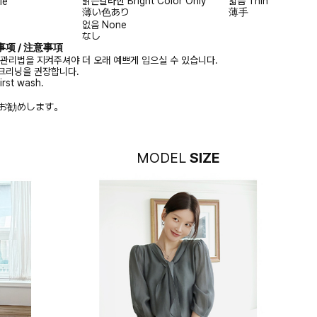
밝은칼라만
Bright Color Only
얇음
Thin
le
薄い色あり
薄手
없음
None
なし
注意事项 / 注意事項
 관리법을 지켜주셔야 더 오래 예쁘게 입으실 수 있습니다.
크리닝을 권장합니다.
irst wash.
お勧めします。
MODEL
SIZE