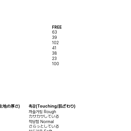
FREE
63
39
102
41
38
23
100
s/生地の厚さ)
촉감
(Touching/肌ざわり)
까슬거림
Rough
カサカサしている
적당함
Normal
さらっとしている