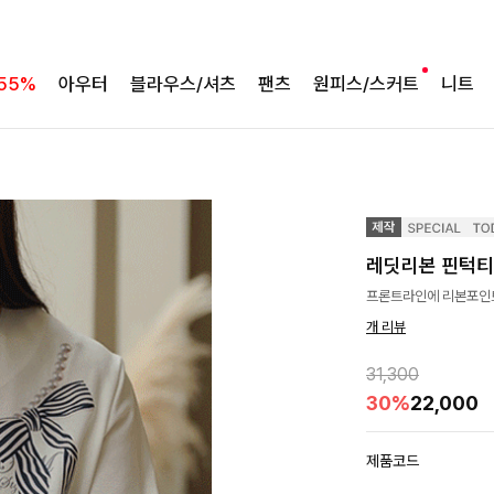
55%
아우터
블라우스/셔츠
팬츠
원피스/스커트
니트
레딧리본 핀턱
프론트라인에 리본포인
개 리뷰
31,300
30%
22,000
제품코드