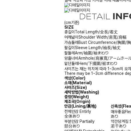
(cm기준)
SIZE
총길이
Total Length/全長/着丈
어깨넓이
Shoulder Width/肩寬/肩幅
가슴둘레
Bust Circumference/胸圍
팔길이
Sleeve Length/袖長/袖丈
팔둘레
Arm/袖圍/袖まわり
암홀너비
Armhole/肩腋寬/アームホー
밑단둘레
Hem/下擺圍/裾まわり
사이즈는 재는 위치에 따라 1~3cm의 오차
There may be 1~3cm difference dep
색상(Color)
소재(Material)
사이즈(Size)
세탁방법(Washing)
중량(Weight)
제조국(Origin)
안감
(Lining/裏地)
신축성
(Fle
전체안감
Entirly
매우좋음
Fle
全体あり
あり
부분안감
Partially
약간당겨짐
部分あり
若干あり