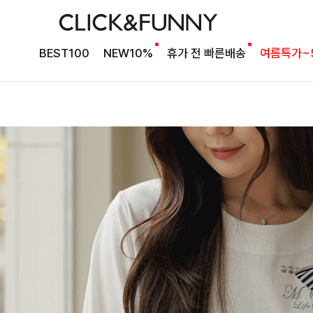
BEST100
NEW10%
휴가 전 빠른배송
여름특가~