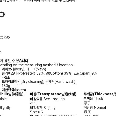
/胸まわり
ル
가 생길 수 있습니다.
ending on the measuring method / location.
아이보리(Ivory), 네이비(Navy)
폴리에스터(Polyester) 52%, 면(Cotton) 39%, 스판(Span) 9%
FREE
드라이크리닝(Dry cleaning), 손세탁(Hand wash)
180g
대한민국(Korea)
xibility/伸縮性)
비침
(Transparency/透け感)
두께감
(Thicknes
두꺼움
Thick
xible
비침있음
See-through
厚手
あり
Slightly
적당함
Normal
비침약간
Slightly
適度
ややあり