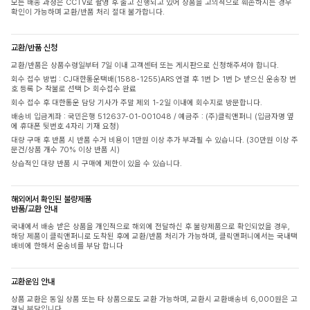
모든 배송 과정은 CCTV로 촬영 후 출고 진행되고 있어 상품을 고의적으로 훼손하시는 경우
확인이 가능하며 교환/반품 처리 절대 불가합니다.
교환/반품 신청
교환/반품은 상품수령일부터 7일 이내 고객센터 또는 게시판으로 신청해주셔야 합니다.
회수 접수 방법 : CJ대한통운택배(1588-1255)ARS 연결 후 1번 ▷ 1번 ▷ 받으신 운송장 번
호 등록 ▷ 착불로 선택 ▷ 회수접수 완료
회수 접수 후 대한통운 담당 기사가 주말 제외 1-2일 이내에 회수지로 방문합니다.
배송비 입금계좌 : 국민은행 512637-01-001048 / 예금주 : (주)클릭앤퍼니 (입금자명 옆
에 휴대폰 뒷번호 4자리 기재 요청)
대량 구매 후 반품 시 반품 수거 비용이 1만원 이상 추가 부과될 수 있습니다. (30만원 이상 주
문건/상품 개수 70% 이상 반품 시)
상습적인 대량 반품 시 구매에 제한이 있을 수 있습니다.
해외에서 확인된 불량제품
반품/교환 안내
국내에서 배송 받은 상품을 개인적으로 해외에 전달하신 후 불량제품으로 확인되었을 경우,
해당 제품이 클릭앤퍼니로 도착된 후에 교환/반품 처리가 가능하며, 클릭앤퍼니에서는 국내택
배비에 한해서 운송비를 부담 합니다
교환운임 안내
상품 교환은 동일 상품 또는 타 상품으로도 교환 가능하며, 교환시 교환배송비 6,000원은 고
객님 부담입니다.