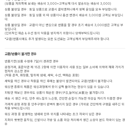
(상품을 저희쪽에 보내는 배송비 3,000+고객님께 다시 발송되는 배송비 3,000)
상품 불량일 경우 : 동일 상품으로 교환시 클릭앤퍼니에서 왕복 운임을 모두 부담합니다.
상품 불량일 경우 : 동일 상품 외 타 상품이나 옵션 변경시 배송비 3,000원 고객님 부담입니
다.
상품 불량일 경우 : 교환이 아닌 변심으로 반품을 할 경우 초기 배송비 3,000원은 고객님 부
담입니다.
(인위적인 훼손 & 수선 등의 악용을 방지하기 위함이니 양해부탁드립니다)
*교환/반품시에도 추가 발생되는 모든 도선료는 고객님께서 부담해주셔야 합니다.
교환/반품이 불가한 경우
반품기한(상품 수령후 7일)이 경과한 경우
공정거래, 표준약관 제 15조 2항에 의한 이용자의 사용 또는 일부 소비에 의하여 재화 가치가
현저히 감소한 경우
(착용 흔적, 화장품, 탈취제 냄새, 세탁, 수선, 택훼손 포함)
세탁을 하신 경우나 착용을 하신 후에는 불량이 발견되어도 교환/반품이 불가합니다.
워싱면 종류의 제품은 워싱과정에서 옷이 살짝 돌아가는 현상이 있을 수 있습니다.
피팅만 해보신 경우라도 상품이 훼손된 경우(구김,늘어남,보풀)는 불가합니다.
배송 시 생긴 구김, 단추 바느질의 느슨함, 간단한 손질이 가능한 마감실 처리가 미흡한 경우
거래처 공정 과정 중 단추구멍이 완벽히 뚫리지 않은 경우 (가위로 간단하게 구멍을 내주신 뒤
착용 부탁드립니다)
워싱 과정 중 발생하는 냄새와 단추 위치를 나타내는 초크 자국이 남은 경우
지퍼의 뻣뻣한 움직임, 신발이나 가방 및 소품 마감 처리에서 생긴 소량의 본드 자국이 있는 경
우