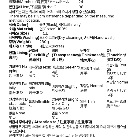
암홀너비
Armhole/肩腋寬/アームホール
24
밑단둘레
Hem/下擺圍/裾まわり
98
사이즈는 재는 위치에 따라 1~3cm의 오차가 생길 수 있습니다.
There may be 1~3cm difference depending on the measuring
method / location.
색상(Color)
블랙(Black), 아이보리(Ivory)
소재(Material)
면(Cotton) 100%
사이즈(Size)
FREE
세탁방법(Washing)
드라이크리닝(Dry cleaning), 손세탁(Hand wash)
중량(Weight)
280g
제조국(Origin)
대한민국(Korea)
두께감
신축성
비침
촉감
안감
(Lining/
(Flexibility/
(Transparency/
(Thickness/生
(Touching/
裏地)
伸縮性)
透け感)
肌ざわり)
地の厚さ)
까슬거림
Rou
기모안감
Na
매우좋음
Flexib
비침있음
See-thro
두꺼움
Thick
gh
pping
le
ugh
厚手
カサカサして
起毛あり
あり
あり
いる
적당함
Norma
부분안감
Part
약간당겨짐
Slig
적당함
Normal
비침약간
Slightly
l
ially
htly
適度
ややあり
さらっとして
部分あり
若干あり
いる
안감탈부착
D
밝은칼라만
Bright
얇음
Thin
부드러움
Soft
없음
Inflexible
etachable
Color Only
なし
薄手
柔らかい
脱着可能
薄い色あり
없음
None
없음
None
なし
なし
취급시 주의사항 / Attention to / 注意事项 / 注意事項
상품별로 기재된 소재에 해당하는 세탁 및 관리법을 지켜주셔야 더 오래 예쁘게 입으실
수 있습니다.
클릭앤퍼니 모든 의류는 첫 세탁은 드라이크리닝을 권장합니다.