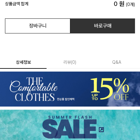
0
원
상품금액 합계
(
0
개)
장바구니
바로구매
상세정보
리뷰
(
0
)
Q&A