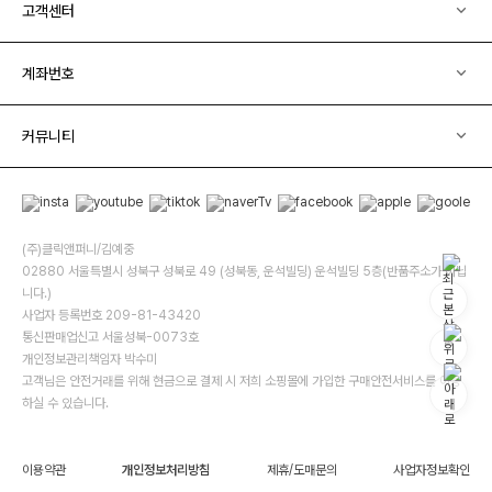
고객센터
계좌번호
커뮤니티
(주)클릭앤퍼니/김예중
02880 서울특별시 성북구 성북로 49 (성북동, 운석빌딩) 운석빌딩 5층(반품주소가 아닙
니다.)
사업자 등록번호 209-81-43420
통신판매업신고 서울성북-0073호
개인정보관리책임자 박수미
고객님은 안전거래를 위해 현금으로 결제 시 저희 소핑몰에 가입한 구매안전서비스를 이용
하실 수 있습니다.
이용약관
개인정보처리방침
제휴/도매문의
사업자정보확인