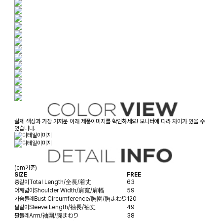
실제 색상과 가장 가까운 아래 제품이미지를 확인하세요! 모니터에 따라 차이가 있을 수
있습니다.
(cm기준)
SIZE
FREE
총길이
Total Length/全長/着丈
63
어깨넓이
Shoulder Width/肩寬/肩幅
59
가슴둘레
Bust Circumference/胸圍/胸まわり
120
팔길이
Sleeve Length/袖長/袖丈
49
팔둘레
Arm/袖圍/腕まわり
38