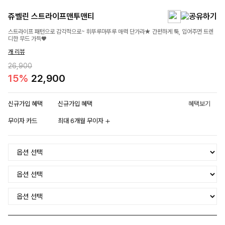
쥬벨린 스트라이프맨투맨티
스트라이프 패턴으로 감각적으로~ 휘뚜루마뚜루 매력 단가라★ 간편하게 툭, 입어주면 트렌
디한 무드 가득♥
개 리뷰
26,900
15%
22,900
신규가입 혜택
신규가입 혜택
혜택보기
무이자 카드
최대 6개월 무이자