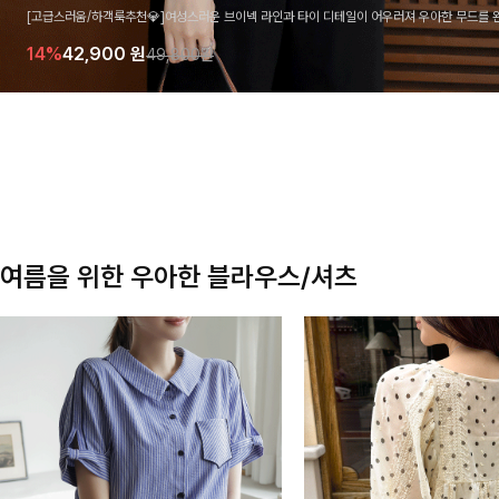
[고급스러움/하객룩추천💎]여성스러운 브이넥 라인과 타이 디테일이 어우러져 우아한 무드를 
라우스 🤍 여유로운 7부 소매로 편안하게 착용되며 데일리룩부터 출근룩, 하객룩까지 세련된
14%
42,900
원
49,800원
기 좋은 아이템이에요
여름을 위한 우아한 블라우스/셔츠