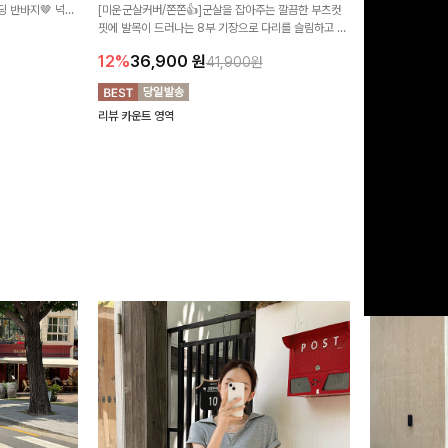
 반바지🤎 넉넉
[미운군살커버/쫀쫀👍]군살을 잡아주는 깔끔한 부츠컷
직하지만 부츠컷으
여행룩까지 활용도
핏에 발목이 드러나는 8부 기장으로 다리를 슬림하고 길
로 하루종일 편안
20%
29,9
어보이게 만들어주며 생지 소재로 멋을 더한 데님팬츠에
12%
36,900
원
41,900원
요~!
리뷰 카운트 영역
리뷰 카운트 영역