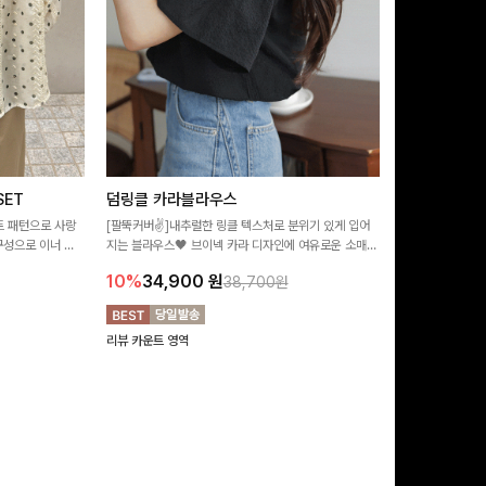
ET
덤링클 카라블라우스
비반드 링클
트 패턴으로 사랑
[팔뚝커버✌]내추럴한 링클 텍스처로 분위기 있게 입어
[구김걱정없는✨/
구성으로 이너 걱
지는 블라우스🖤 브이넥 카라 디자인에 여유로운 소매핏
처가 돋보이는 블
:)
더해져 여리하면서도 시원한 무드로 즐기기 좋아요-
소매 디테일이 
10%
34,900
원
17%
28,9
38,700원
연출해드려요!
리뷰 카운트 영역
리뷰 카운트 영역