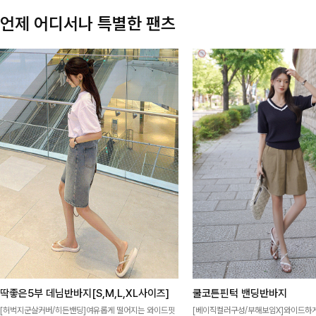
언제 어디서나 특별한 팬츠
딱좋은5부 데님반바지[S,M,L,XL사이즈]
쿨코튼핀턱 밴딩반바지
[허벅지군살커버/히든밴딩]여유롭게 떨어지는 와이드핏
[베이직컬러구성/부해보임X]와이드하게