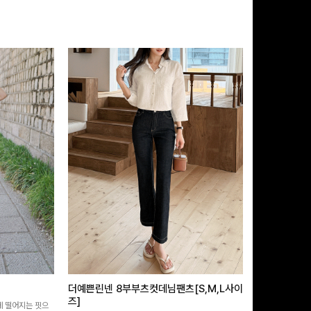
더예쁜린넨 8부부츠컷데님팬츠[S,M,L사이
급속쿨링효과 
즈]
 떨어지는 핏으
[MADE/후기인