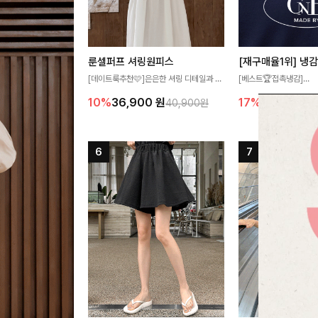
룬셀퍼프 셔링원피스
[데이트룩추천🩷]은은한 셔링 디테일과 퍼
[베스트🏆접촉냉감]
프 소매가 어우러져 사랑스러운 무드를 완
여름에도 무더위 걱정할 
10%
36,900
원
17%
27,300
원
40,900원
성해주는 원피스🤍 허리 스모크 밴딩이 슬
고 가벼운 소재감으로 
림한 실루엣을 연출해주며, 자연스럽게 퍼
즐기실 수 있는 니트랍니
지는 플레어 라인으로 여성스럽고 편안하게
즐기기 좋아요