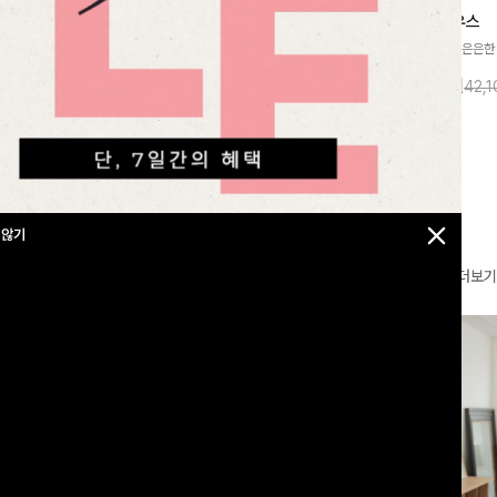
찰랑넘버원 와이드밴딩팬츠[S,M,L사이즈]
메칸드 카라블라우스
라우스
[군살커버만점/썸머소재]가볍게 찰랑이는
[썸머원단🌊/팔뚝커버]은은한
지]가볍고 내추럴
원단과 여유로운 와이드 핏으로 하루 종일
와 여유로운 실루엣이 만나 
라우스로, 답답함
10%
35,900
원
10%
37,900
원
39,800원
42,
43,600원
편안하게 착용하실 수 있는 팬츠입니다 🖤
세련된 무드를 연출해주는 블
 얼굴선을 더욱 시
✨ 허리 전체 밴딩과 스트링 디테일로 안정
리룩부터 출근룩까지 다양하게
🌿
감 있는 착용감을 더해드려요!
은 베이직한 디자인!
 않기
더보기