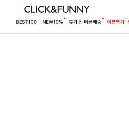
베스트셀러 블라우스
[2차리오더] 드람린넨 스트링블라우스
BEST100
NEW10%
휴가 전 빠른배송
여름특가~