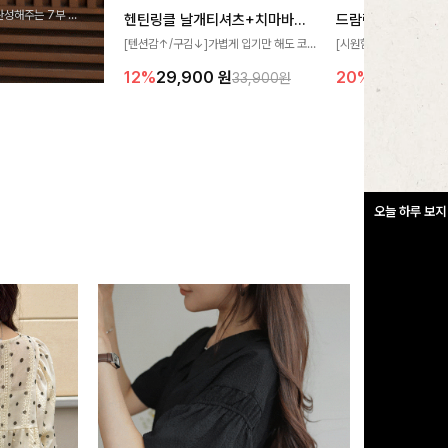
완성해주는 7부 블
헨틴링클 날개티셔츠+치마바지SET
드람린넨 스트링블
 스타일링을 연출하
[텐션감↑/구김↓]가볍게 입기만 해도 코
[시원함🧊/77사이즈까
디가 완성되는 세트 아이템으로, 자연스럽
한 텍스처가 돋보이는 블
12%
29,900
원
20%
34,900
원
33,900원
게 퍼지는 프릴 날개 소매가 우아한 포인트
없는 슬릿 카라 디자인이
를 더해드립니다💕 잔잔한 링클 텍스처 소
원하게 연출해드립니다 
재와 편안한 허리밴딩으로 하루 종일 산뜻
하고 쾌적하게 즐겨보세요!
오늘 하루 보지