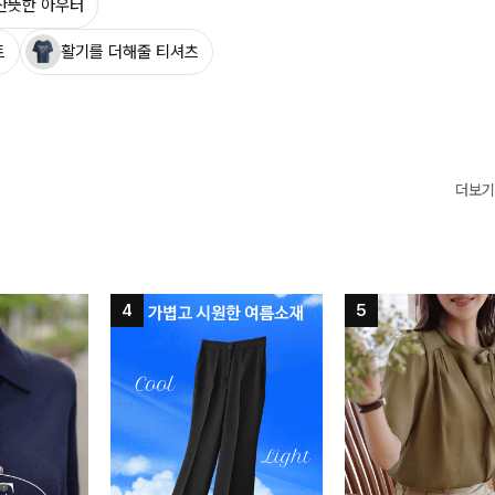
산뜻한 아우터
트
활기를 더해줄 티셔츠
더보기