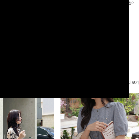
로 이쁜 핏 연출은 물론,쫀쫀한 스판끼
포인트가 되어주는 와이드 팬츠입니다. 여유롭게 떨어지
하게!
는 실루엣과 가볍게 바스락거리는 소재감으로 시원하고
00
원
14%
42,900
원
37,300원
49,800원
편안하게 즐기기 좋은 아이템-
리뷰 카운트 영역
더보기