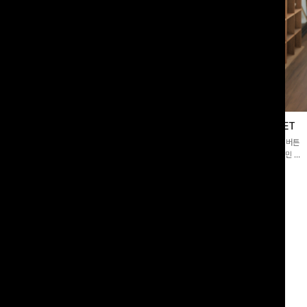
블라우스
제딧레이어드 블라우스+플레어팬츠SET
스퀘어넥]입체감 있는 링클 엠보 텍스
[완성도높은💗]레이어드한 듯 자연스러운 나시와 버튼
라우스- 여유로운 실루엣과 물결 짜임
원피스가 함께 구성된 세트 아이템입니다. 코디 고민 없
더해져 편안하면서도 여성스러운 무드를
이 한 벌만으로도 내추럴하면서 여성스러운 썸머룩 완성!
00
원
12%
43,900
원
34,800원
49,800원
리뷰 카운트 영역