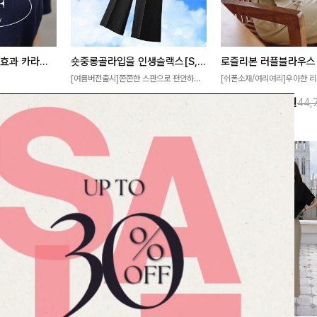
[재구매율1위] 냉감효과 카라니트
숏중롱골라입을 인생슬랙스[S,M,L,XL사이즈]
로즐리본 러플블라우스
[여름버전출시]쫀쫀한 스판으로 편안하게
[쉬폰소재/여리여리]우아한 리
필요가 없어요!얇
착용되어 누구나 입기 좋은 데일리 슬랙스!
연스럽게 흐르는 러플 디테일
10%
32,900
원
13%
38,900
원
32,800원
36,500원
44,
여름에도 시원하게
숏·기본·롱 기장과 와이드·부츠컷 핏까지 취
분위기를 더해주는 블라우스 
다
향에 맞게 선택할 수 있어 더욱 만족스러워
한 소재감과 여유롭게 떨어지
요
얼굴까지 화사해 보이며 세련
좋아요