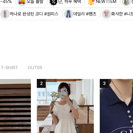
~45%
오늘 출발
단, 하루 혜택
NEW ITEM
하나로 완성된 코디 #원피스
데일리 #팬츠
화사한 #니
T-SHIRT
OUTER