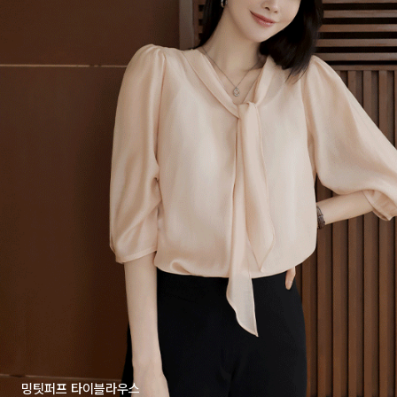
밍팃퍼프 타이블라우스