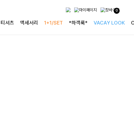
두가지 컬러 데일리아이템
0
룬카일 스트라이프셔츠
티셔츠
액세서리
1+1/SET
*하객룩*
VACAY LOOK