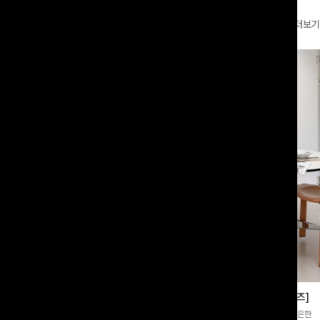
더보기
부츠컷슬랙스[S,M,L사이즈]
쿨링버튼 8부와이드팬츠[FREE,L사이즈]
증👍]누구나 갖고 싶어할 슬랙스:)베이
[바스락소재💙/8부기장]사이드 버튼 디테일이 은은한