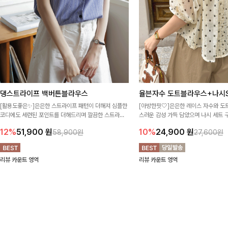
댕스트라이프 백버튼블라우스
율븐자수 도트블라우스+나시S
[활용도좋은✨]은은한 스트라이프 패턴이 더해져 심플한
[아방한핏🤍]은은한 레이스 자수와 도
코디에도 세련된 포인트를 더해드리며 깔끔한 스트라이
스러운 감성 가득 담았으며 나시 세트 
프 디테일로 유행 없이 오래 함께하기 좋은 블라우스예요
정없이 손쉽게 코디 가능한 블라우스에요
12%
51,900
원
10%
24,900
원
58,900원
27,600원
리뷰 카운트 영역
리뷰 카운트 영역