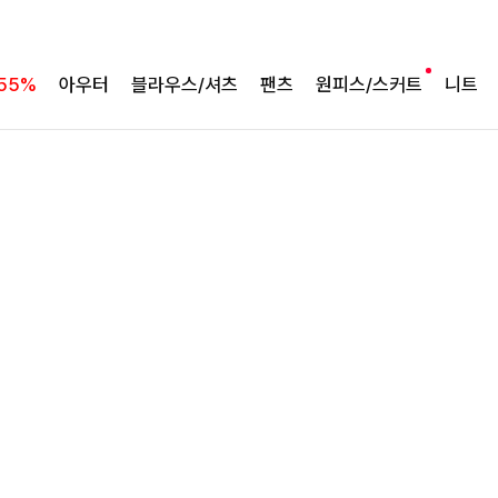
바람처럼 가벼운 셋업
팔롬드 링클블라우스+와이드팬츠SET
55%
아우터
블라우스/셔츠
팬츠
원피스/스커트
니트