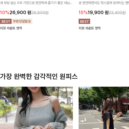
과 부담 없는 5부 기장으로 편안하게 즐기기 좋은 데님
로 편안하면서도 멋스럽게 입어지는 밴딩
팬츠 ✨ 빈티지한 워싱감이 더해져 캐주얼하면서도 트렌
한 포켓 디테일 더해져 데일리룩부터 
10%
26,900
원
15%
19,900
원
29,800원
23,400원
디한 무드로 연출
높게 즐겨지는 아이템!
리뷰 카운트 영역
리뷰 카운트 영역
가장 완벽한 감각적인 원피스