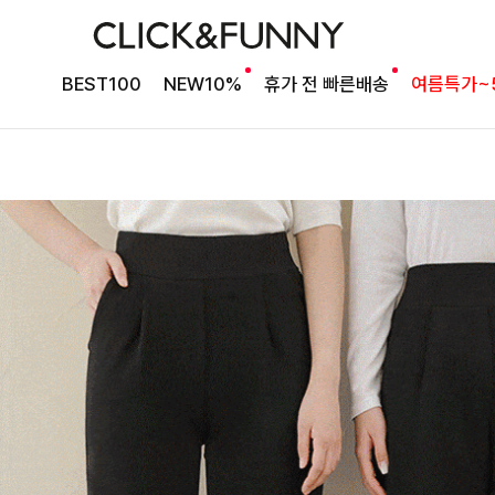
BEST100
NEW10%
휴가 전 빠른배송
여름특가~