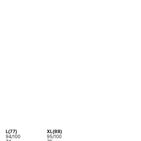
L(77)
XL(88)
94/100
95/100