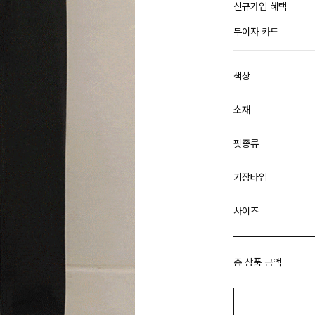
신규가입 혜택
무이자 카드
색상
소재
핏종류
기장타입
사이즈
총 상품 금액