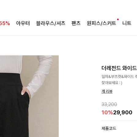
55%
아우터
블라우스/셔츠
팬츠
원피스/스커트
니트
더레전드 와이드밴
일자&부츠컷&와이드 취
찾아보세요 : )
개 리뷰
33,200
10%
29,900
제품코드