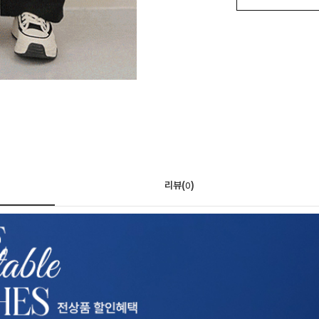
리뷰(
)
0