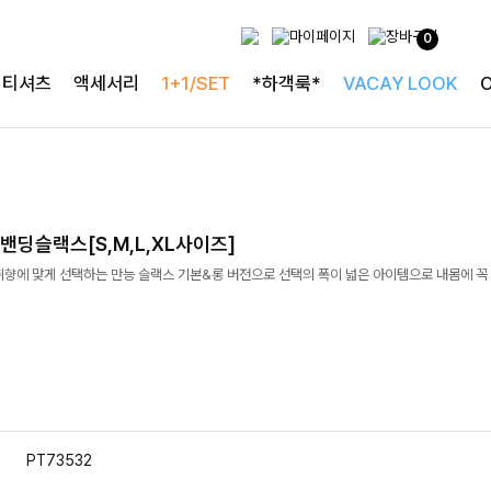
0
티셔츠
액세서리
1+1/SET
*하객룩*
VACAY LOOK
딩슬랙스[S,M,L,XL사이즈]
향에 맞게 선택하는 만능 슬랙스 기본&롱 버전으로 선택의 폭이 넓은 아이템으로 내몸에 꼭
PT73532