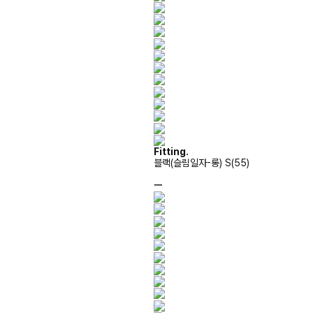
Fitting.
블랙(슬림일자-롱) S(55)
ㅡ