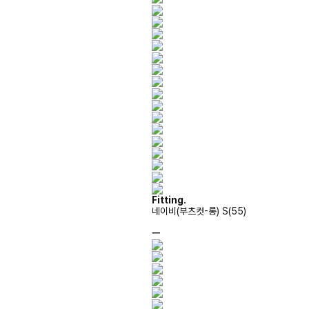
Fitting.
네이비(부츠컷-롱) S(55)
ㅡ