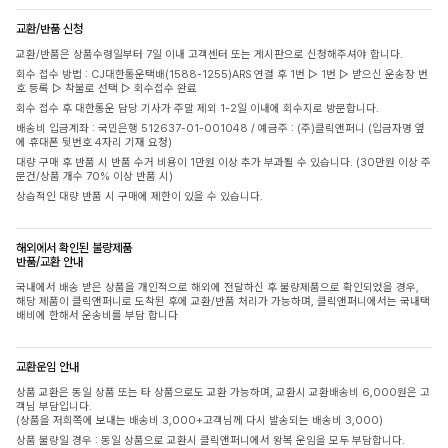
교환/반품 신청
교환/반품은 상품수령일부터 7일 이내 고객센터 또는 게시판으로 신청해주셔야 합니다.
회수 접수 방법 : CJ대한통운택배(1588-1255)ARS 연결 후 1번 ▷ 1번 ▷ 받으신 운송장 번
호 등록 ▷ 착불로 선택 ▷ 회수접수 완료
회수 접수 후 대한통운 담당 기사가 주말 제외 1-2일 이내에 회수지로 방문합니다.
배송비 입금계좌 : 국민은행 512637-01-001048 / 예금주 : (주)클릭앤퍼니 (입금자명 옆
에 휴대폰 뒷번호 4자리 기재 요청)
대량 구매 후 반품 시 반품 수거 비용이 1만원 이상 추가 부과될 수 있습니다. (30만원 이상 주
문건/상품 개수 70% 이상 반품 시)
상습적인 대량 반품 시 구매에 제한이 있을 수 있습니다.
해외에서 확인된 불량제품
반품/교환 안내
국내에서 배송 받은 상품을 개인적으로 해외에 전달하신 후 불량제품으로 확인되었을 경우,
해당 제품이 클릭앤퍼니로 도착된 후에 교환/반품 처리가 가능하며, 클릭앤퍼니에서는 국내택
배비에 한해서 운송비를 부담 합니다
교환운임 안내
상품 교환은 동일 상품 또는 타 상품으로도 교환 가능하며, 교환시 교환배송비 6,000원은 고
객님 부담입니다.
(상품을 저희쪽에 보내는 배송비 3,000+고객님께 다시 발송되는 배송비 3,000)
상품 불량일 경우 : 동일 상품으로 교환시 클릭앤퍼니에서 왕복 운임을 모두 부담합니다.