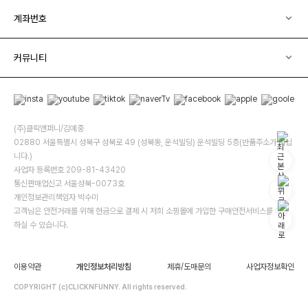
계좌번호
커뮤니티
(주)클릭앤퍼니/김예중
02880 서울특별시 성북구 성북로 49 (성북동, 운석빌딩) 운석빌딩 5층(반품주소가 아닙
니다.)
사업자 등록번호 209-81-43420
통신판매업신고 서울성북-0073호
개인정보관리책임자 박수미
고객님은 안전거래를 위해 현금으로 결제 시 저희 소핑몰에 가입한 구매안전서비스를 이용
하실 수 있습니다.
이용약관
개인정보처리방침
제휴/도매문의
사업자정보확인
COPYRIGHT (c)CLICKNFUNNY. All rights reserved.