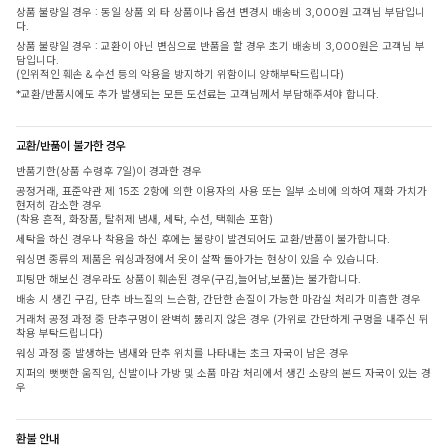
상품 불량일 경우 : 동일 상품 외 타 상품이나 옵션 변경시 배송비 3,000원 고객님 부담입니
다.
상품 불량일 경우 : 교환이 아닌 변심으로 반품을 할 경우 초기 배송비 3,000원은 고객님 부
담입니다.
(인위적인 훼손 & 수선 등의 악용을 방지하기 위함이니 양해부탁드립니다)
*교환/반품시에도 추가 발생되는 모든 도선료는 고객님께서 부담해주셔야 합니다.
교환/반품이 불가한 경우
반품기한(상품 수령후 7일)이 경과한 경우
공정거래, 표준약관 제 15조 2항에 의한 이용자의 사용 또는 일부 소비에 의하여 재화 가치가
현저히 감소한 경우
(착용 흔적, 화장품, 탈취제 냄새, 세탁, 수선, 택훼손 포함)
세탁을 하신 경우나 착용을 하신 후에는 불량이 발견되어도 교환/반품이 불가합니다.
워싱면 종류의 제품은 워싱과정에서 옷이 살짝 돌아가는 현상이 있을 수 있습니다.
피팅만 해보신 경우라도 상품이 훼손된 경우(구김,늘어남,보풀)는 불가합니다.
배송 시 생긴 구김, 단추 바느질의 느슨함, 간단한 손질이 가능한 마감실 처리가 미흡한 경우
거래처 공정 과정 중 단추구멍이 완벽히 뚫리지 않은 경우 (가위로 간단하게 구멍을 내주신 뒤
착용 부탁드립니다)
워싱 과정 중 발생하는 냄새와 단추 위치를 나타내는 초크 자국이 남은 경우
지퍼의 뻣뻣한 움직임, 신발이나 가방 및 소품 마감 처리에서 생긴 소량의 본드 자국이 있는 경
우
환불 안내