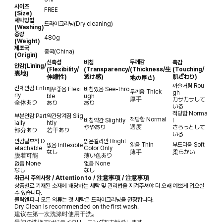
사이즈
FREE
(Size)
세탁방법
드라이크리닝(Dry cleaning)
(Washing)
중량
480g
(Weight)
제조국
중국(China)
(Origin)
두께감
신축성
비침
촉감
안감
(Lining/
(Flexibility/
(Transparency/
(Thickness/生
(Touching/
裏地)
伸縮性)
透け感)
肌ざわり)
地の厚さ)
까슬거림
Rou
전체안감
Enti
매우좋음
Flexi
비침있음
See-thro
두꺼움
Thick
gh
rly
ble
ugh
厚手
カサカサして
全体あり
あり
あり
いる
적당함
Norma
부분안감
Part
약간당겨짐
Slig
적당함
Normal
비침약간
Slightly
l
ially
htly
適度
ややあり
さらっとして
部分あり
若干あり
いる
안감탈부착
D
밝은칼라만
Bright
얇음
Thin
부드러움
Soft
없음
Inflexible
etachable
Color Only
なし
薄手
柔らかい
脱着可能
薄い色あり
없음
None
없음
None
なし
なし
취급시 주의사항 / Attention to / 注意事项 / 注意事項
상품별로 기재된 소재에 해당하는 세탁 및 관리법을 지켜주셔야 더 오래 예쁘게 입으실
수 있습니다.
클릭앤퍼니 모든 의류는 첫 세탁은 드라이크리닝을 권장합니다.
Dry Clean is recommended on the first wash.
建议在第一次洗涤时使用干洗。