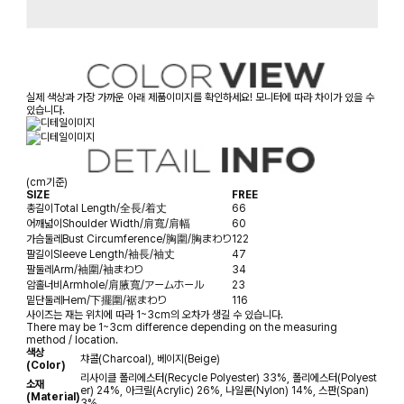
실제 색상과 가장 가까운 아래 제품이미지를 확인하세요! 모니터에 따라 차이가 있을 수
있습니다.
(cm기준)
SIZE
FREE
총길이
Total Length/全長/着丈
66
어깨넓이
Shoulder Width/肩寬/肩幅
60
가슴둘레
Bust Circumference/胸圍/胸まわり
122
팔길이
Sleeve Length/袖長/袖丈
47
팔둘레
Arm/袖圍/袖まわり
34
암홀너비
Armhole/肩腋寬/アームホール
23
밑단둘레
Hem/下擺圍/裾まわり
116
사이즈는 재는 위치에 따라 1~3cm의 오차가 생길 수 있습니다.
There may be 1~3cm difference depending on the measuring
method / location.
색상
챠콜(Charcoal), 베이지(Beige)
(Color)
리사이클 폴리에스터(Recycle Polyester) 33%, 폴리에스터(Polyest
소재
er) 24%, 아크릴(Acrylic) 26%, 나일론(Nylon) 14%, 스판(Span)
(Material)
3%