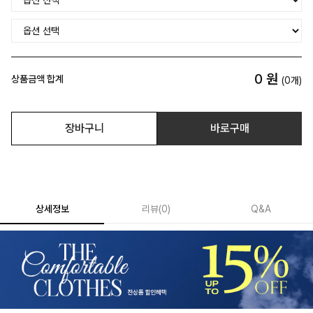
0
원
상품금액 합계
(
0
개)
장바구니
바로구매
상세정보
리뷰
(
0
)
Q&A