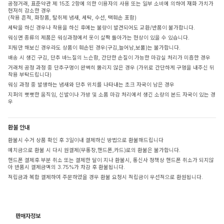
공정거래, 표준약관 제 15조 2항에 의한 이용자의 사용 또는 일부 소비에 의하여 재화 가치가
현저히 감소한 경우
(착용 흔적, 화장품, 탈취제 냄새, 세탁, 수선, 택훼손 포함)
세탁을 하신 경우나 착용을 하신 후에는 불량이 발견되어도 교환/반품이 불가합니다.
워싱면 종류의 제품은 워싱과정에서 옷이 살짝 돌아가는 현상이 있을 수 있습니다.
피팅만 해보신 경우라도 상품이 훼손된 경우(구김,늘어남,보풀)는 불가합니다.
배송 시 생긴 구김, 단추 바느질의 느슨함, 간단한 손질이 가능한 마감실 처리가 미흡한 경우
거래처 공정 과정 중 단추구멍이 완벽히 뚫리지 않은 경우 (가위로 간단하게 구멍을 내주신 뒤
착용 부탁드립니다)
워싱 과정 중 발생하는 냄새와 단추 위치를 나타내는 초크 자국이 남은 경우
지퍼의 뻣뻣한 움직임, 신발이나 가방 및 소품 마감 처리에서 생긴 소량의 본드 자국이 있는 경
우
환불 안내
환불시 수거 상품 확인 후 3일이내 결제하신 방법으로 환불해드립니다
예치금으로 환불 시 다시 원결제(무통장,핸드폰,카드)로의 환불은 불가합니다.
핸드폰 결제후 부분 취소 또는 결제한 달이 지나 환불시, 통신사 정책상 핸드폰 취소가 되지않
아 반품시 결제금액의 3.75%가 차감 후 환불됩니다.
적립금과 복합 결제하여 주문하였을 경우 환불 요청시 적립금이 우선적으로 환원됩니다.
판매자정보