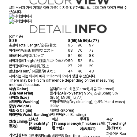
실제 색상과 가장 가까운 아래 제품이미지를 확인하세요! 모니터에 따라 차이가 있을 수
있습니다.
(cm기준)
SIZE
S(55)
M(66)
L(77)
총길이
Total Length/全長/着丈
95
96
97
허리둘레
Waist/腰圍/ウエスト
68
70
72
힙둘레
Hip/臀圍/ヒップ
84
86
88
허벅지둘레
Thigh/大腿圍/わたりまわり
50
52
54
밑위길이
Rise/褲檔長/股上
27
28
29
밑단둘레
Hem/下擺圍/裾まわり
44
46
48
사이즈는 재는 위치에 따라 1~3cm의 오차가 생길 수 있습니다.
There may be 1~3cm difference depending on the measuring
method / location.
색상(Color)
블랙(Black), 카멜(Camel),챠콜(Charcoal)
소재(Material)
폴리에스터(Polyester) 95%, 스판(Span) 5%
사이즈(Size)
S(55), M(66), L(77)
세탁방법(Washing)
드라이크리닝(Dry cleaning), 손세탁(Hand wash)
중량(Weight)
390g
제조국(Origin)
대한민국(Korea)
허리밴딩(Waist Banding)
전체밴딩(Full Banding)
두께감
신축성
비침
촉감
안감
(Lining/
(Flexibility/
(Transparency/
(Thickness/生
(Touching/
裏地)
伸縮性)
透け感)
肌ざわり)
地の厚さ)
까슬거림
Rou
기모안감
Na
매우좋음
Flexib
비침있음
See-thro