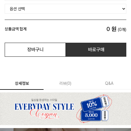
0
원
상품금액 합계
(
0
개)
장바구니
바로구매
상세정보
리뷰
(
0
)
Q&A