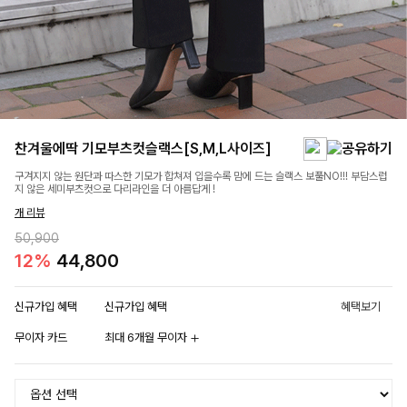
찬겨울에딱 기모부츠컷슬랙스[S,M,L사이즈]
구겨지지 않는 원단과 따스한 기모가 합쳐져 입을수록 맘에 드는 슬랙스 보풀NO!!! 부담스럽
지 않은 세미부츠컷으로 다리라인을 더 아름답게 !
개 리뷰
50,900
12%
44,800
신규가입 혜택
신규가입 혜택
혜택보기
무이자 카드
최대 6개월 무이자