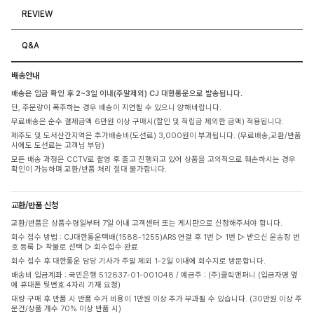
REVIEW
Q&A
배송안내
배송은 입금 확인 후 2~3일 이내(주말제외) CJ 대한통운으로 발송됩니다.
단, 주문량이 폭주하는 경우 배송이 지연될 수 있으니 양해바랍니다.
무료배송은 순수 결제금액 6만원 이상 구매시(할인 및 적립금 제외한 금액) 적용됩니다.
제주도 및 도서산간지역은 추가배송비(도선료) 3,000원이 부과됩니다. (무료배송,교환/반품
시에도 도선료는 고객님 부담)
모든 배송 과정은 CCTV로 촬영 후 출고 진행되고 있어 상품을 고의적으로 훼손하시는 경우
확인이 가능하며 교환/반품 처리 절대 불가합니다.
교환/반품 신청
교환/반품은 상품수령일부터 7일 이내 고객센터 또는 게시판으로 신청해주셔야 합니다.
회수 접수 방법 : CJ대한통운택배(1588-1255)ARS 연결 후 1번 ▷ 1번 ▷ 받으신 운송장 번
호 등록 ▷ 착불로 선택 ▷ 회수접수 완료
회수 접수 후 대한통운 담당 기사가 주말 제외 1-2일 이내에 회수지로 방문합니다.
배송비 입금계좌 : 국민은행 512637-01-001048 / 예금주 : (주)클릭앤퍼니 (입금자명 옆
에 휴대폰 뒷번호 4자리 기재 요청)
대량 구매 후 반품 시 반품 수거 비용이 1만원 이상 추가 부과될 수 있습니다. (30만원 이상 주
문건/상품 개수 70% 이상 반품 시)