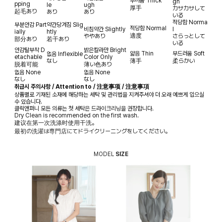
두꺼움
Thick
gh
pping
le
ugh
厚手
カサカサして
起毛あり
あり
あり
いる
적당함
Norma
부분안감
Part
약간당겨짐
Slig
적당함
Normal
비침약간
Slightly
l
ially
htly
適度
ややあり
さらっとして
部分あり
若干あり
いる
안감탈부착
D
밝은칼라만
Bright
얇음
Thin
부드러움
Soft
없음
Inflexible
etachable
Color Only
なし
薄手
柔らかい
脱着可能
薄い色あり
없음
None
없음
None
なし
なし
취급시 주의사항 / Attention to / 注意事项 / 注意事項
상품별로 기재된 소재에 해당하는 세탁 및 관리법을 지켜주셔야 더 오래 예쁘게 입으실
수 있습니다.
클릭앤퍼니 모든 의류는 첫 세탁은 드라이크리닝을 권장합니다.
Dry Clean is recommended on the first wash.
建议在第一次洗涤时使用干洗。
最初の洗濯は専門店にてドライクリーニングをしてください。
MODEL
SIZE