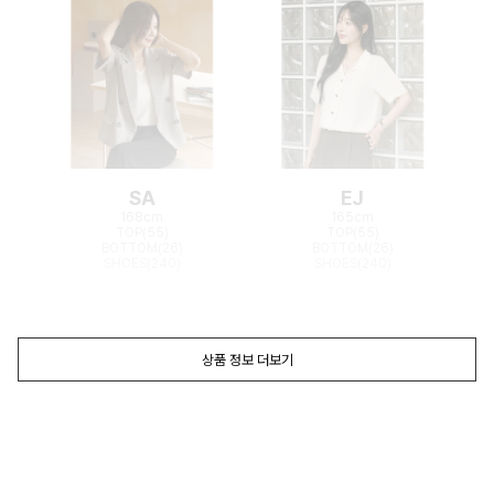
SA
EJ
168cm
165cm
TOP(55)
TOP(55)
BOTTOM(26)
BOTTOM(26)
SHOES(240)
SHOES(240)
상품 정보 더보기