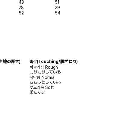
49
51
28
29
52
54
s/生地の厚さ)
촉감
(Touching/肌ざわり)
까슬거림
Rough
カサカサしている
적당함
Normal
さらっとしている
부드러움
Soft
柔らかい