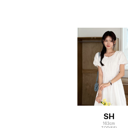
SH
163cm
TOP(55)