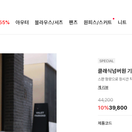
55%
아우터
블라우스/셔츠
팬츠
원피스/스커트
니트
클래식넘버원 기
스판 함량으로 장시간 착
개 리뷰
44,200
10%
39,800
제품코드