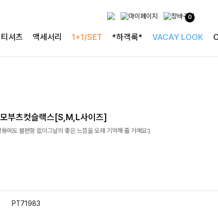
0
티셔츠
액세서리
1+1/SET
*하객룩*
VACAY LOOK
모부츠컷슬랙스[S,M,L사이즈]
용에도 불편함 없이그날의 좋은 느낌을 오래 기억해 줄 거예요:)
PT71983