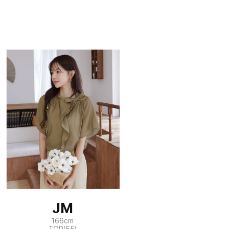
JM
166cm
TOP(55)