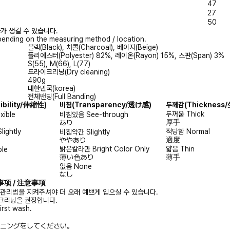
47
27
50
가 생길 수 있습니다.
ending on the measuring method / location.
블랙(Black), 챠콜(Charcoal), 베이지(Beige)
폴리에스터(Polyester) 82%, 레이온(Rayon) 15%, 스판(Span) 3%
S(55), M(66), L(77)
드라이크리닝(Dry cleaning)
490g
대한민국(korea)
전체밴딩(Full Banding)
xibility/伸縮性)
비침
(Transparency/透け感)
두께감
(Thicknes
두꺼움
Thick
exible
비침있음
See-through
厚手
あり
Slightly
적당함
Normal
비침약간
Slightly
適度
ややあり
밝은칼라만
Bright Color Only
얇음
Thin
ble
薄い色あり
薄手
없음
None
なし
注意事项 / 注意事項
 관리법을 지켜주셔야 더 오래 예쁘게 입으실 수 있습니다.
크리닝을 권장합니다.
irst wash.
ニングをしてください。