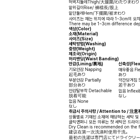
허벅지둘레
Thigh/大腿圍/わたりまわり
밑위길이
Rise/ 褲檔長/股上
밑단둘레
Hem/下擺圍/裾まわり
사이즈는 재는 위치에 따라 1~3cm의 오차
There may be 1~3cm difference dep
색상(Color)
소재(Material)
사이즈(Size)
세탁방법(Washing)
중량(Weight)
제조국(Origin)
허리밴딩(Waist Banding)
안감
(Lining/裏地)
신축성
(Fle
기모안감
Napping
매우좋음
Fl
起毛あり
あり
부분안감
Partially
약간당겨짐
部分あり
若干あり
안감탈부착
Detachable
없음
Inflexi
脱着可能
なし
없음
None
なし
취급시 주의사항 / Attention to / 
상품별로 기재된 소재에 해당하는 세탁 및
클릭앤퍼니 모든 의류는 첫 세탁은 드라이
Dry Clean is recommended on the f
建议在第一次洗涤时使用干洗。
最初の洗濯は専門店にてドライクリー