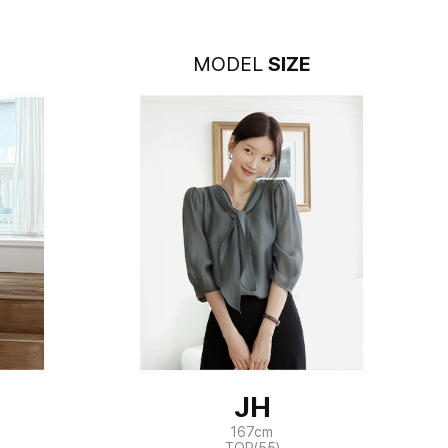
MODEL
SIZE
JH
167cm
TOP(55)