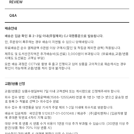
REVIEW
Q&A
배송안내
배송은 입금 확인 후 2~3일 이내(주말제외) CJ 대한통운으로 발송됩니다.
단, 주문량이 폭주하는 경우 배송이 지연될 수 있으니 양해바랍니다.
무료배송은 순수 결제금액 6만원 이상 구매시(할인 및 적립금 제외한 금액) 적용됩니다.
제주도 및 도서산간지역은 추가배송비(도선료) 3,000원이 부과됩니다. (무료배송,교환/반품
시에도 도선료는 고객님 부담)
모든 배송 과정은 CCTV로 촬영 후 출고 진행되고 있어 상품을 고의적으로 훼손하시는 경우
확인이 가능하며 교환/반품 처리 절대 불가합니다.
교환/반품 신청
교환/반품은 상품수령일부터 7일 이내 고객센터 또는 게시판으로 신청해주셔야 합니다.
회수 접수 방법 : CJ대한통운택배(1588-1255)ARS 연결 후 1번 ▷ 1번 ▷ 받으신 운송장 번
호 등록 ▷ 착불로 선택 ▷ 회수접수 완료
회수 접수 후 대한통운 담당 기사가 주말 제외 1-2일 이내에 회수지로 방문합니다.
배송비 입금계좌 : 국민은행 512637-01-001048 / 예금주 : (주)클릭앤퍼니 (입금자명 옆
에 휴대폰 뒷번호 4자리 기재 요청)
대량 구매 후 반품 시 반품 수거 비용이 1만원 이상 추가 부과될 수 있습니다. (30만원 이상 주
문건/상품 개수 70% 이상 반품 시)
상습적인 대량 반품 시 구매에 제한이 있을 수 있습니다.