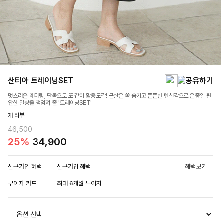
산티아 트레이닝SET
멋스러운 레터링, 단독으로 또 같이 활용도갑! 군살은 쏙 숨기고 쫀쫀한 텐션감으로 온종일 편
안한 일상을 책임져 줄 '트레이닝SET'
개 리뷰
46,500
25%
34,900
신규가입 혜택
신규가입 혜택
혜택보기
무이자 카드
최대 6개월 무이자