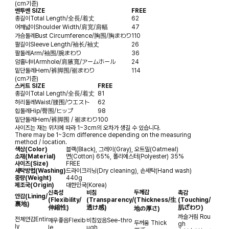
(cm기준)
맨투맨 SIZE
FREE
총길이
Total Length/全長/着丈
62
어깨넓이
Shoulder Width/肩宽/肩幅
47
가슴둘레
Bust Circumference/胸围/胸まわり
110
팔길이
Sleeve Length/袖长/袖丈
26
팔둘레
Arm/袖围/腕まわり
36
암홀너비
Armhole/肩腋寬/アームホール
24
밑단둘레
Hem/裤脚围/裾まわり
114
(cm기준)
스커트 SIZE
FREE
총길이
Total Length/全長/着丈
81
허리둘레
Waist/腰围/ウエスト
62
힙둘레
Hip/臀围/ヒップ
98
밑단둘레
Hem/裤脚围 / 裾まわり
100
사이즈는 재는 위치에 따라 1~3cm의 오차가 생길 수 있습니다.
There may be 1~3cm difference depending on the measuring
method / location.
색상(Color)
블랙(Black), 그레이(Gray), 오트밀(Oatmeal)
소재(Material)
면(Cotton) 65%, 폴리에스터(Polyester) 35%
사이즈(Size)
FREE
세탁방법(Washing)
드라이크리닝(Dry cleaning), 손세탁(Hand wash)
중량(Weight)
440g
제조국(Origin)
대한민국(Korea)
두께감
신축성
비침
촉감
안감
(Lining/
(Flexibility/
(Transparency/
(Thickness/生
(Touching/
裏地)
伸縮性)
透け感)
肌ざわり)
地の厚さ)
까슬거림
Rou
전체안감
Entir
매우좋음
Flexib
비침있음
See-thro
두꺼움
Thick
gh
ly
le
ugh