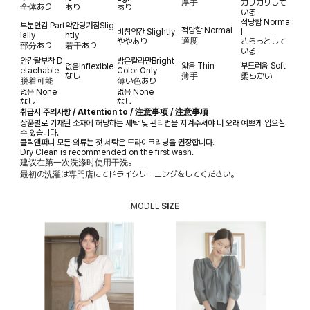
厚手
カサカサして
全体あり
あり
あり
いる
적당함
Norma
부분안감
Part
약간당겨짐
Slig
적당함
Normal
비침약간
Slightly
l
ially
htly
適度
ややあり
さらっとして
部分あり
若干あり
いる
안감탈부착
D
밝은칼라만
Bright
얇음
Thin
부드러움
Soft
없음
Inflexible
etachable
Color Only
なし
薄手
柔らかい
脱着可能
薄い色あり
없음
None
없음
None
なし
なし
취급시 주의사항 / Attention to / 注意事项 / 注意事項
상품별로 기재된 소재에 해당하는 세탁 및 관리법을 지켜주셔야 더 오래 예쁘게 입으실
수 있습니다.
클릭앤퍼니 모든 의류는 첫 세탁은 드라이크리닝을 권장합니다.
Dry Clean is recommended on the first wash.
建议在第一次洗涤时使用干洗。
最初の洗濯は専門店にてドライクリーニングをしてください。
MODEL
SIZE