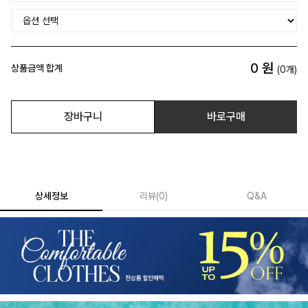
0
원
상품금액 합계
(
0
개)
장바구니
바로구매
상세정보
리뷰
(
0
)
Q&A