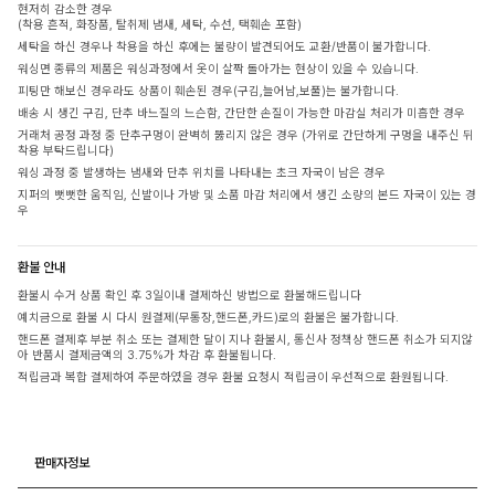
현저히 감소한 경우
(착용 흔적, 화장품, 탈취제 냄새, 세탁, 수선, 택훼손 포함)
세탁을 하신 경우나 착용을 하신 후에는 불량이 발견되어도 교환/반품이 불가합니다.
워싱면 종류의 제품은 워싱과정에서 옷이 살짝 돌아가는 현상이 있을 수 있습니다.
피팅만 해보신 경우라도 상품이 훼손된 경우(구김,늘어남,보풀)는 불가합니다.
배송 시 생긴 구김, 단추 바느질의 느슨함, 간단한 손질이 가능한 마감실 처리가 미흡한 경우
거래처 공정 과정 중 단추구멍이 완벽히 뚫리지 않은 경우 (가위로 간단하게 구멍을 내주신 뒤
착용 부탁드립니다)
워싱 과정 중 발생하는 냄새와 단추 위치를 나타내는 초크 자국이 남은 경우
지퍼의 뻣뻣한 움직임, 신발이나 가방 및 소품 마감 처리에서 생긴 소량의 본드 자국이 있는 경
우
환불 안내
환불시 수거 상품 확인 후 3일이내 결제하신 방법으로 환불해드립니다
예치금으로 환불 시 다시 원결제(무통장,핸드폰,카드)로의 환불은 불가합니다.
핸드폰 결제후 부분 취소 또는 결제한 달이 지나 환불시, 통신사 정책상 핸드폰 취소가 되지않
아 반품시 결제금액의 3.75%가 차감 후 환불됩니다.
적립금과 복합 결제하여 주문하였을 경우 환불 요청시 적립금이 우선적으로 환원됩니다.
판매자정보