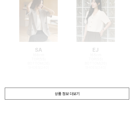
SA
EJ
168cm
165cm
TOP(55)
TOP(55)
BOTTOM(26)
BOTTOM(26)
SHOES(240)
SHOES(240)
상품 정보 더보기