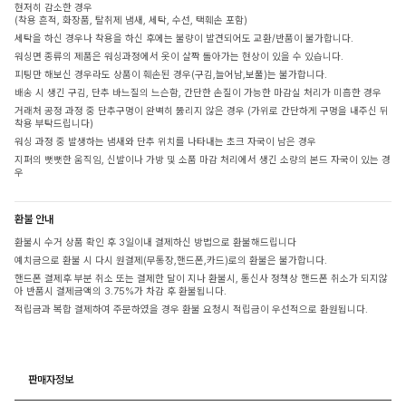
현저히 감소한 경우
(착용 흔적, 화장품, 탈취제 냄새, 세탁, 수선, 택훼손 포함)
세탁을 하신 경우나 착용을 하신 후에는 불량이 발견되어도 교환/반품이 불가합니다.
워싱면 종류의 제품은 워싱과정에서 옷이 살짝 돌아가는 현상이 있을 수 있습니다.
피팅만 해보신 경우라도 상품이 훼손된 경우(구김,늘어남,보풀)는 불가합니다.
배송 시 생긴 구김, 단추 바느질의 느슨함, 간단한 손질이 가능한 마감실 처리가 미흡한 경우
거래처 공정 과정 중 단추구멍이 완벽히 뚫리지 않은 경우 (가위로 간단하게 구멍을 내주신 뒤
착용 부탁드립니다)
워싱 과정 중 발생하는 냄새와 단추 위치를 나타내는 초크 자국이 남은 경우
지퍼의 뻣뻣한 움직임, 신발이나 가방 및 소품 마감 처리에서 생긴 소량의 본드 자국이 있는 경
우
환불 안내
환불시 수거 상품 확인 후 3일이내 결제하신 방법으로 환불해드립니다
예치금으로 환불 시 다시 원결제(무통장,핸드폰,카드)로의 환불은 불가합니다.
핸드폰 결제후 부분 취소 또는 결제한 달이 지나 환불시, 통신사 정책상 핸드폰 취소가 되지않
아 반품시 결제금액의 3.75%가 차감 후 환불됩니다.
적립금과 복합 결제하여 주문하였을 경우 환불 요청시 적립금이 우선적으로 환원됩니다.
판매자정보