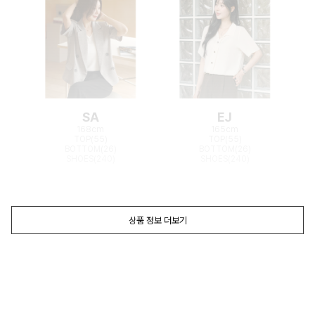
SA
EJ
168cm
165cm
TOP(55)
TOP(55)
BOTTOM(26)
BOTTOM(26)
SHOES(240)
SHOES(240)
상품 정보 더보기