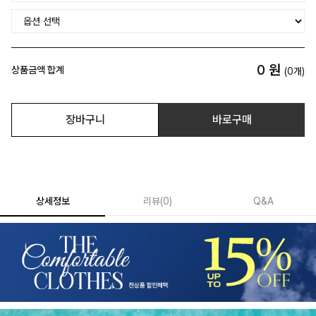
0
원
상품금액 합계
(
0
개)
장바구니
바로구매
상세정보
리뷰
(
0
)
Q&A