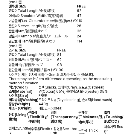
(cm기준)
맨투맨 SIZE
FREE
총길이
Total Length/全長/着丈
62
어깨넓이
Shoulder Width/肩宽/肩幅
47
가슴둘레
Bust Circumference/胸围/胸まわり
110
팔길이
Sleeve Length/袖长/袖丈
26
팔둘레
Arm/袖围/腕まわり
36
암홀너비
Armhole/肩腋寬/アームホール
24
밑단둘레
Hem/裤脚围/裾まわり
114
(cm기준)
스커트 SIZE
FREE
총길이
Total Length/全長/着丈
81
허리둘레
Waist/腰围/ウエスト
62
힙둘레
Hip/臀围/ヒップ
98
밑단둘레
Hem/裤脚围 / 裾まわり
100
사이즈는 재는 위치에 따라 1~3cm의 오차가 생길 수 있습니다.
There may be 1~3cm difference depending on the measuring
method / location.
색상(Color)
블랙(Black), 그레이(Gray), 오트밀(Oatmeal)
소재(Material)
면(Cotton) 65%, 폴리에스터(Polyester) 35%
사이즈(Size)
FREE
세탁방법(Washing)
드라이크리닝(Dry cleaning), 손세탁(Hand wash)
중량(Weight)
440g
제조국(Origin)
대한민국(Korea)
두께감
신축성
비침
촉감
안감
(Lining/
(Flexibility/
(Transparency/
(Thickness/生
(Touching/
裏地)
伸縮性)
透け感)
肌ざわり)
地の厚さ)
까슬거림
Rou
전체안감
Entir
매우좋음
Flexib
비침있음
See-thro
두꺼움
Thick
gh
ly
le
ugh