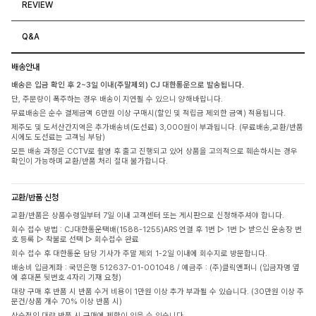
REVIEW
Q&A
배송안내
배송은 입금 확인 후 2~3일 이내(주말제외) CJ 대한통운으로 발송됩니다.
단, 주문량이 폭주하는 경우 배송이 지연될 수 있으니 양해바랍니다.
무료배송은 순수 결제금액 6만원 이상 구매시(할인 및 적립금 제외한 금액) 적용됩니다.
제주도 및 도서산간지역은 추가배송비(도선료) 3,000원이 부과됩니다. (무료배송,교환/반품
시에도 도선료는 고객님 부담)
모든 배송 과정은 CCTV로 촬영 후 출고 진행되고 있어 상품을 고의적으로 훼손하시는 경우
확인이 가능하며 교환/반품 처리 절대 불가합니다.
교환/반품 신청
교환/반품은 상품수령일부터 7일 이내 고객센터 또는 게시판으로 신청해주셔야 합니다.
회수 접수 방법 : CJ대한통운택배(1588-1255)ARS 연결 후 1번 ▷ 1번 ▷ 받으신 운송장 번
호 등록 ▷ 착불로 선택 ▷ 회수접수 완료
회수 접수 후 대한통운 담당 기사가 주말 제외 1-2일 이내에 회수지로 방문합니다.
배송비 입금계좌 : 국민은행 512637-01-001048 / 예금주 : (주)클릭앤퍼니 (입금자명 옆
에 휴대폰 뒷번호 4자리 기재 요청)
대량 구매 후 반품 시 반품 수거 비용이 1만원 이상 추가 부과될 수 있습니다. (30만원 이상 주
문건/상품 개수 70% 이상 반품 시)
상습적인 대량 반품 시 구매에 제한이 있을 수 있습니다.