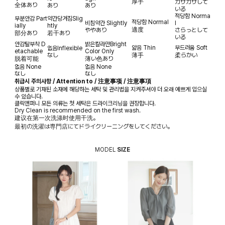
厚手
カサカサして
全体あり
あり
あり
いる
적당함
Norma
부분안감
Part
약간당겨짐
Slig
적당함
Normal
비침약간
Slightly
l
ially
htly
適度
ややあり
さらっとして
部分あり
若干あり
いる
안감탈부착
D
밝은칼라만
Bright
얇음
Thin
부드러움
Soft
없음
Inflexible
etachable
Color Only
なし
薄手
柔らかい
脱着可能
薄い色あり
없음
None
없음
None
なし
なし
취급시 주의사항 / Attention to / 注意事项 / 注意事項
상품별로 기재된 소재에 해당하는 세탁 및 관리법을 지켜주셔야 더 오래 예쁘게 입으실
수 있습니다.
클릭앤퍼니 모든 의류는 첫 세탁은 드라이크리닝을 권장합니다.
Dry Clean is recommended on the first wash.
建议在第一次洗涤时使用干洗。
最初の洗濯は専門店にてドライクリーニングをしてください。
MODEL
SIZE