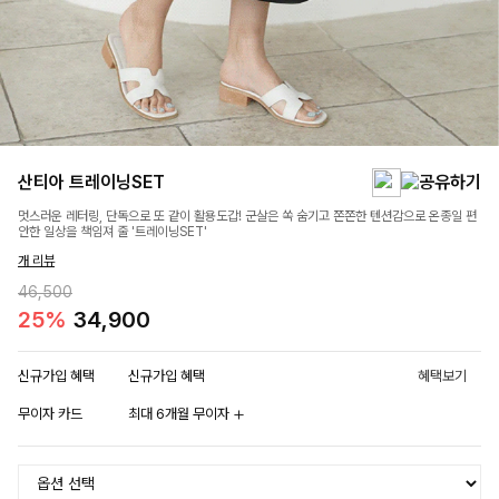
산티아 트레이닝SET
멋스러운 레터링, 단독으로 또 같이 활용도갑! 군살은 쏙 숨기고 쫀쫀한 텐션감으로 온종일 편
안한 일상을 책임져 줄 '트레이닝SET'
개 리뷰
46,500
25%
34,900
신규가입 혜택
신규가입 혜택
혜택보기
무이자 카드
최대 6개월 무이자