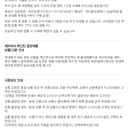
호 등록 ▷ 착불로 선택 ▷ 회수접수 완료
회수 접수 후 대한통운 담당 기사가 주말 제외 1-2일 이내에 회수지로 방문합니다.
배송비 입금계좌 : 국민은행 512637-01-001048 / 예금주 : (주)클릭앤퍼니 (입금자명 옆
에 휴대폰 뒷번호 4자리 기재 요청)
대량 구매 후 반품 시 반품 수거 비용이 1만원 이상 추가 부과될 수 있습니다. (30만원 이상 주
문건/상품 개수 70% 이상 반품 시)
상습적인 대량 반품 시 구매에 제한이 있을 수 있습니다.
해외에서 확인된 불량제품
반품/교환 안내
국내에서 배송 받은 상품을 개인적으로 해외에 전달하신 후 불량제품으로 확인되었을 경우,
해당 제품이 클릭앤퍼니로 도착된 후에 교환/반품 처리가 가능하며, 클릭앤퍼니에서는 국내택
배비에 한해서 운송비를 부담 합니다
교환운임 안내
상품 교환은 동일 상품 또는 타 상품으로도 교환 가능하며, 교환시 교환배송비 6,000원은 고
객님 부담입니다.
(상품을 저희쪽에 보내는 배송비 3,000+고객님께 다시 발송되는 배송비 3,000)
상품 불량일 경우 : 동일 상품으로 교환시 클릭앤퍼니에서 왕복 운임을 모두 부담합니다.
상품 불량일 경우 : 동일 상품 외 타 상품이나 옵션 변경시 배송비 3,000원 고객님 부담입니
다.
상품 불량일 경우 : 교환이 아닌 변심으로 반품을 할 경우 초기 배송비 3,000원은 고객님 부
담입니다.
(인위적인 훼손 & 수선 등의 악용을 방지하기 위함이니 양해부탁드립니다)