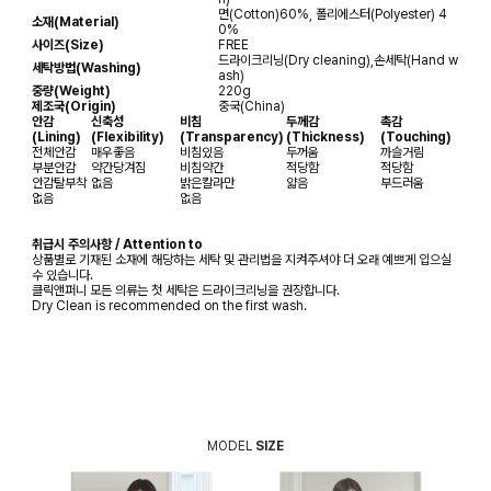
면(Cotton)60%, 폴리에스터(Polyester) 4
소재(Material)
0%
사이즈(Size)
FREE
드라이크리닝(Dry cleaning),손세탁(Hand w
세탁방법(Washing)
ash)
중량(Weight)
220g
제조국(Origin)
중국(China)
안감
신축성
비침
두께감
촉감
(Lining)
(Flexibility)
(Transparency)
(Thickness)
(Touching)
전체안감
매우좋음
비침있음
두꺼움
까슬거림
부분안감
약간당겨짐
비침약간
적당함
적당함
안감탈부착
없음
밝은칼라만
얇음
부드러움
없음
없음
취급시 주의사항 / Attention to
상품별로 기재된 소재에 해당하는 세탁 및 관리법을 지켜주셔야 더 오래 예쁘게 입으실
수 있습니다.
클릭앤퍼니 모든 의류는 첫 세탁은 드라이크리닝을 권장합니다.
Dry Clean is recommended on the first wash.
MODEL
SIZE