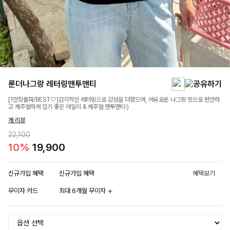
룬더나그랑 레터링맨투맨티
[1만장돌파/BEST🤍]감각적인 레터링으로 감성을 더했으며, 여유로운 나그랑 핏으로 편안하
고 캐주얼하게 입기 좋은 데일리 & 캐주얼 맨투맨티:)
개 리뷰
22,100
10%
19,900
신규가입 혜택
신규가입 혜택
혜택보기
무이자 카드
최대 6개월 무이자