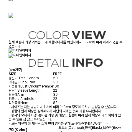
실제 색상과 가장 가까운 아래 제품이미지를 확인하세요! 모니터에 따라 차이가 있을 수
있습니다.
(cm기준)
SIZE
FREE
총길이
Total Length
53
어깨넓이
Shoulder
38
가슴둘레
Bust Circumference
100
팔길이
Sleeve Length
22
팔둘레
Arm
30
암홀너비
Armhole
22
밑단둘레
Hem
82
- 사이즈는 재는 방법이나 위치에 따라 1~3cm 정도의 오차가 발생할 수 있습니다.
- 상품의 실제 색상은 상세페이지 하단의 디테일 컷과 가장 유사합니다.
- 용자의 모니터 사양, 휴대폰 기종 및 해상도 설정에 따라 실제 색상과 다소 차이가 있
을 수 있는 점 참고 부탁드립니다.
- 모든 의류의 첫 세탁은 소재 변형 방지를 위해 드라이클리닝을 권장합니다.
오트밀(Oatmeal),블랙(Black),브라운(Brow
색상(Color)
n)