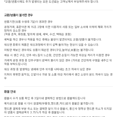
*교환/반품시에도 추가 발생되는 모든 도선료는 고객님께서 부담해주셔야 합니다.
교환/반품이 불가한 경우
반품기한(상품 수령후 7일)이 경과한 경우
공정거래, 표준약관 제 15조 2항에 의한 이용자의 사용 또는 일부 소비에 의하여 재화 가치가
현저히 감소한 경우
(착용 흔적, 화장품, 탈취제 냄새, 세탁, 수선, 택훼손 포함)
세탁을 하신 경우나 착용을 하신 후에는 불량이 발견되어도 교환/반품이 불가합니다.
워싱면 종류의 제품은 워싱과정에서 옷이 살짝 돌아가는 현상이 있을 수 있습니다.
피팅만 해보신 경우라도 상품이 훼손된 경우(구김,늘어남,보풀)는 불가합니다.
배송 시 생긴 구김, 단추 바느질의 느슨함, 간단한 손질이 가능한 마감실 처리가 미흡한 경우
거래처 공정 과정 중 단추구멍이 완벽히 뚫리지 않은 경우 (가위로 간단하게 구멍을 내주신 뒤
착용 부탁드립니다)
워싱 과정 중 발생하는 냄새와 단추 위치를 나타내는 초크 자국이 남은 경우
지퍼의 뻣뻣한 움직임, 신발이나 가방 및 소품 마감 처리에서 생긴 소량의 본드 자국이 있는 경
우
환불 안내
환불시 수거 상품 확인 후 3일이내 결제하신 방법으로 환불해드립니다
예치금으로 환불 시 다시 원결제(무통장,핸드폰,카드)로의 환불은 불가합니다.
핸드폰 결제후 부분 취소 또는 결제한 달이 지나 환불시, 통신사 정책상 핸드폰 취소가 되지않
아 반품시 결제금액의 3.75%가 차감 후 환불됩니다.