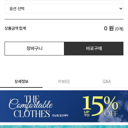
0
원
상품금액 합계
(
0
개)
장바구니
바로구매
상세정보
리뷰
(
0
)
Q&A