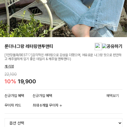
룬더나그랑 레터링맨투맨티
[1만장돌파/BEST🤍]감각적인 레터링으로 감성을 더했으며, 여유로운 나그랑 핏으로 편안하
고 캐주얼하게 입기 좋은 데일리 & 캐주얼 맨투맨티:)
개 리뷰
22,100
10%
19,900
신규가입 혜택
신규가입 혜택
혜택보기
무이자 카드
최대 6개월 무이자