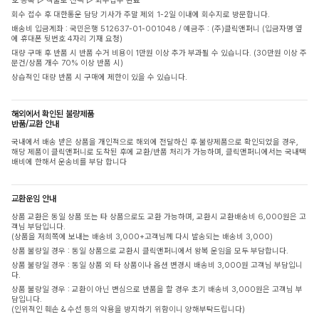
호 등록 ▷ 착불로 선택 ▷ 회수접수 완료
회수 접수 후 대한통운 담당 기사가 주말 제외 1-2일 이내에 회수지로 방문합니다.
배송비 입금계좌 : 국민은행 512637-01-001048 / 예금주 : (주)클릭앤퍼니 (입금자명 옆
에 휴대폰 뒷번호 4자리 기재 요청)
대량 구매 후 반품 시 반품 수거 비용이 1만원 이상 추가 부과될 수 있습니다. (30만원 이상 주
문건/상품 개수 70% 이상 반품 시)
상습적인 대량 반품 시 구매에 제한이 있을 수 있습니다.
해외에서 확인된 불량제품
반품/교환 안내
국내에서 배송 받은 상품을 개인적으로 해외에 전달하신 후 불량제품으로 확인되었을 경우,
해당 제품이 클릭앤퍼니로 도착된 후에 교환/반품 처리가 가능하며, 클릭앤퍼니에서는 국내택
배비에 한해서 운송비를 부담 합니다
교환운임 안내
상품 교환은 동일 상품 또는 타 상품으로도 교환 가능하며, 교환시 교환배송비 6,000원은 고
객님 부담입니다.
(상품을 저희쪽에 보내는 배송비 3,000+고객님께 다시 발송되는 배송비 3,000)
상품 불량일 경우 : 동일 상품으로 교환시 클릭앤퍼니에서 왕복 운임을 모두 부담합니다.
상품 불량일 경우 : 동일 상품 외 타 상품이나 옵션 변경시 배송비 3,000원 고객님 부담입니
다.
상품 불량일 경우 : 교환이 아닌 변심으로 반품을 할 경우 초기 배송비 3,000원은 고객님 부
담입니다.
(인위적인 훼손 & 수선 등의 악용을 방지하기 위함이니 양해부탁드립니다)