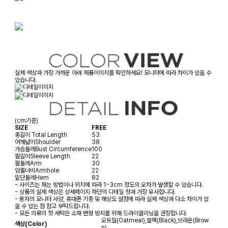
실제 색상과 가장 가까운 아래 제품이미지를 확인하세요! 모니터에 따라 차이가 있을 수
있습니다.
(cm기준)
SIZE
FREE
총길이
Total Length
53
어깨넓이
Shoulder
38
가슴둘레
Bust Circumference
100
팔길이
Sleeve Length
22
팔둘레
Arm
30
암홀너비
Armhole
22
밑단둘레
Hem
82
- 사이즈는 재는 방법이나 위치에 따라 1~3cm 정도의 오차가 발생할 수 있습니다.
- 상품의 실제 색상은 상세페이지 하단의 디테일 컷과 가장 유사합니다.
- 용자의 모니터 사양, 휴대폰 기종 및 해상도 설정에 따라 실제 색상과 다소 차이가 있
을 수 있는 점 참고 부탁드립니다.
- 모든 의류의 첫 세탁은 소재 변형 방지를 위해 드라이클리닝을 권장합니다.
오트밀(Oatmeal),블랙(Black),브라운(Brow
색상(Color)
n)