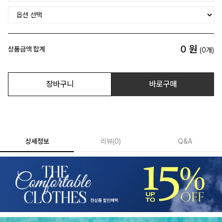
0
원
상품금액 합계
(
0
개)
장바구니
바로구매
상세정보
리뷰
(
0
)
Q&A