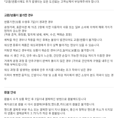
*교환/반품시에도 추가 발생되는 모든 도선료는 고객님께서 부담해주셔야 합니다.
교환/반품이 불가한 경우
반품기한(상품 수령후 7일)이 경과한 경우
공정거래, 표준약관 제 15조 2항에 의한 이용자의 사용 또는 일부 소비에 의하여 재화 가치가
현저히 감소한 경우
(착용 흔적, 화장품, 탈취제 냄새, 세탁, 수선, 택훼손 포함)
세탁을 하신 경우나 착용을 하신 후에는 불량이 발견되어도 교환/반품이 불가합니다.
워싱면 종류의 제품은 워싱과정에서 옷이 살짝 돌아가는 현상이 있을 수 있습니다.
피팅만 해보신 경우라도 상품이 훼손된 경우(구김,늘어남,보풀)는 불가합니다.
배송 시 생긴 구김, 단추 바느질의 느슨함, 간단한 손질이 가능한 마감실 처리가 미흡한 경우
거래처 공정 과정 중 단추구멍이 완벽히 뚫리지 않은 경우 (가위로 간단하게 구멍을 내주신 뒤
착용 부탁드립니다)
워싱 과정 중 발생하는 냄새와 단추 위치를 나타내는 초크 자국이 남은 경우
지퍼의 뻣뻣한 움직임, 신발이나 가방 및 소품 마감 처리에서 생긴 소량의 본드 자국이 있는 경
우
환불 안내
환불시 수거 상품 확인 후 3일이내 결제하신 방법으로 환불해드립니다
예치금으로 환불 시 다시 원결제(무통장,핸드폰,카드)로의 환불은 불가합니다.
핸드폰 결제후 부분 취소 또는 결제한 달이 지나 환불시, 통신사 정책상 핸드폰 취소가 되지않
아 반품시 결제금액의 3.75%가 차감 후 환불됩니다.