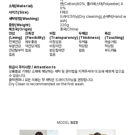
면(Cotton)60%, 폴리에스터(Polyester) 4
소재(Material)
0%
사이즈(Size)
FREE
드라이크리닝(Dry cleaning),손세탁(Hand w
세탁방법(Washing)
ash)
중량(Weight)
220g
제조국(Origin)
중국(China)
안감
신축성
비침
두께감
촉감
(Lining)
(Flexibility)
(Transparency)
(Thickness)
(Touching)
전체안감
매우좋음
비침있음
두꺼움
까슬거림
부분안감
약간당겨짐
비침약간
적당함
적당함
안감탈부착
없음
밝은칼라만
얇음
부드러움
없음
없음
취급시 주의사항 / Attention to
상품별로 기재된 소재에 해당하는 세탁 및 관리법을 지켜주셔야 더 오래 예쁘게 입으실
수 있습니다.
클릭앤퍼니 모든 의류는 첫 세탁은 드라이크리닝을 권장합니다.
Dry Clean is recommended on the first wash.
MODEL
SIZE