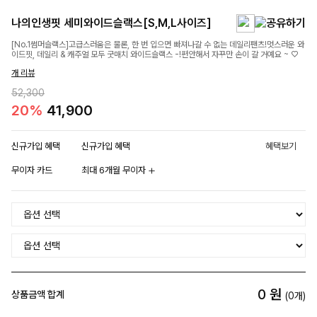
나의인생핏 세미와이드슬랙스[S,M,L사이즈]
[No.1썸머슬랙스]고급스러움은 물론, 한 번 입으면 빠져나갈 수 없는 데일리팬츠!멋스러운 와
이드핏, 데일리 & 캐주얼 모두 굿매치 와이드슬랙스 -!편안해서 자꾸만 손이 갈 거예요 ~ ♡
개 리뷰
52,300
20%
41,900
신규가입 혜택
신규가입 혜택
혜택보기
무이자 카드
최대 6개월 무이자
0
원
상품금액 합계
(
0
개)