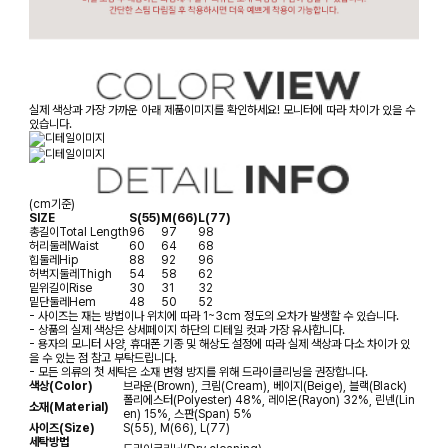
실제 색상과 가장 가까운 아래 제품이미지를 확인하세요! 모니터에 따라 차이가 있을 수
있습니다.
(cm기준)
SIZE
S(55)
M(66)
L(77)
총길이
Total Length
96
97
98
허리둘레
Waist
60
64
68
힙둘레
Hip
88
92
96
허벅지둘레
Thigh
54
58
62
밑위길이
Rise
30
31
32
밑단둘레
Hem
48
50
52
- 사이즈는 재는 방법이나 위치에 따라 1~3cm 정도의 오차가 발생할 수 있습니다.
- 상품의 실제 색상은 상세페이지 하단의 디테일 컷과 가장 유사합니다.
- 용자의 모니터 사양, 휴대폰 기종 및 해상도 설정에 따라 실제 색상과 다소 차이가 있
을 수 있는 점 참고 부탁드립니다.
- 모든 의류의 첫 세탁은 소재 변형 방지를 위해 드라이클리닝을 권장합니다.
색상(Color)
브라운(Brown), 크림(Cream), 베이지(Beige), 블랙(Black)
폴리에스터(Polyester) 48%, 레이온(Rayon) 32%, 린넨(Lin
소재(Material)
en) 15%, 스판(Span) 5%
사이즈(Size)
S(55), M(66), L(77)
세탁방법