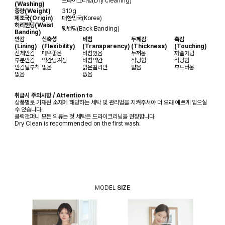
드라이크리닝(Dry cleaning)
(Washing)
중량(Weight)
310g
제조국(Origin)
대한민국(Korea)
허리밴딩(Waist
뒷밴딩(Back Banding)
Banding)
안감
신축성
비침
두께감
촉감
(Lining)
(Flexibility)
(Transparency)
(Thickness)
(Touching)
전체안감
매우좋음
비침있음
두꺼움
까슬거림
부분안감
약간당겨짐
비침약간
적당함
적당함
안감탈부착
없음
밝은칼라만
얇음
부드러움
없음
없음
취급시 주의사항 / Attention to
상품별로 기재된 소재에 해당하는 세탁 및 관리법을 지켜주셔야 더 오래 예쁘게 입으실
수 있습니다.
클릭앤퍼니 모든 의류는 첫 세탁은 드라이크리닝을 권장합니다.
Dry Clean is recommended on the first wash.
MODEL
SIZE