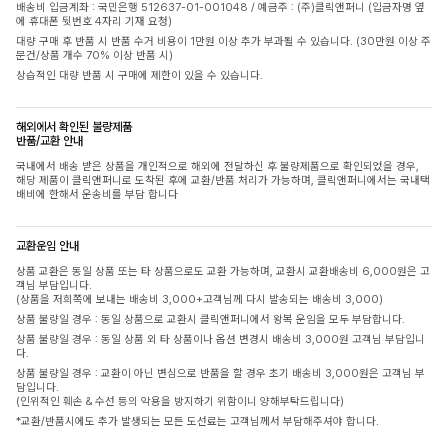
배송비 입금계좌 : 국민은행 512637-01-001048 / 예금주 : (주)클릭앤퍼니 (입금자명 옆
에 휴대폰 뒷번호 4자리 기재 요청)
대량 구매 후 반품 시 반품 수거 비용이 1만원 이상 추가 부과될 수 있습니다. (30만원 이상 주
문건/상품 개수 70% 이상 반품 시)
상습적인 대량 반품 시 구매에 제한이 있을 수 있습니다.
해외에서 확인된 불량제품
반품/교환 안내
국내에서 배송 받은 상품을 개인적으로 해외에 전달하신 후 불량제품으로 확인되었을 경우,
해당 제품이 클릭앤퍼니로 도착된 후에 교환/반품 처리가 가능하며, 클릭앤퍼니에서는 국내택
배비에 한해서 운송비를 부담 합니다
교환운임 안내
상품 교환은 동일 상품 또는 타 상품으로도 교환 가능하며, 교환시 교환배송비 6,000원은 고
객님 부담입니다.
(상품을 저희쪽에 보내는 배송비 3,000+고객님께 다시 발송되는 배송비 3,000)
상품 불량일 경우 : 동일 상품으로 교환시 클릭앤퍼니에서 왕복 운임을 모두 부담합니다.
상품 불량일 경우 : 동일 상품 외 타 상품이나 옵션 변경시 배송비 3,000원 고객님 부담입니
다.
상품 불량일 경우 : 교환이 아닌 변심으로 반품을 할 경우 초기 배송비 3,000원은 고객님 부
담입니다.
(인위적인 훼손 & 수선 등의 악용을 방지하기 위함이니 양해부탁드립니다)
*교환/반품시에도 추가 발생되는 모든 도선료는 고객님께서 부담해주셔야 합니다.