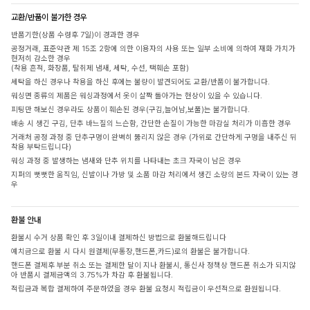
교환/반품이 불가한 경우
반품기한(상품 수령후 7일)이 경과한 경우
공정거래, 표준약관 제 15조 2항에 의한 이용자의 사용 또는 일부 소비에 의하여 재화 가치가
현저히 감소한 경우
(착용 흔적, 화장품, 탈취제 냄새, 세탁, 수선, 택훼손 포함)
세탁을 하신 경우나 착용을 하신 후에는 불량이 발견되어도 교환/반품이 불가합니다.
워싱면 종류의 제품은 워싱과정에서 옷이 살짝 돌아가는 현상이 있을 수 있습니다.
피팅만 해보신 경우라도 상품이 훼손된 경우(구김,늘어남,보풀)는 불가합니다.
배송 시 생긴 구김, 단추 바느질의 느슨함, 간단한 손질이 가능한 마감실 처리가 미흡한 경우
거래처 공정 과정 중 단추구멍이 완벽히 뚫리지 않은 경우 (가위로 간단하게 구멍을 내주신 뒤
착용 부탁드립니다)
워싱 과정 중 발생하는 냄새와 단추 위치를 나타내는 초크 자국이 남은 경우
지퍼의 뻣뻣한 움직임, 신발이나 가방 및 소품 마감 처리에서 생긴 소량의 본드 자국이 있는 경
우
환불 안내
환불시 수거 상품 확인 후 3일이내 결제하신 방법으로 환불해드립니다
예치금으로 환불 시 다시 원결제(무통장,핸드폰,카드)로의 환불은 불가합니다.
핸드폰 결제후 부분 취소 또는 결제한 달이 지나 환불시, 통신사 정책상 핸드폰 취소가 되지않
아 반품시 결제금액의 3.75%가 차감 후 환불됩니다.
적립금과 복합 결제하여 주문하였을 경우 환불 요청시 적립금이 우선적으로 환원됩니다.