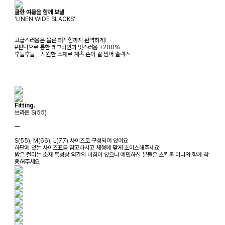
쿨한 여름을 함께 보낼
'LINEN WIDE SLACKS'
고급스러움은 물론 쾌적함까지 완벽하게!
#핀턱으로 롱한 레그라인과 멋스러움 +200%
후들후들 - 시원한 소재로 계속 손이 갈 썸머 슬랙스
Fitting.
브라운 S(55)
ㅡ
S(55), M(66), L(77) 사이즈로 구성되어 있어요
하단에 있는 사이즈표를 참고하시고 체형에 맞게 초이스해주세요
밝은 컬러는 소재 특성상 약간의 비침이 있으니 예민하신 분들은 스킨톤 이너와 함께 착
용해주세요