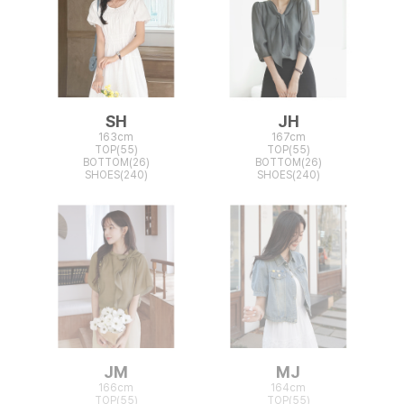
SH
JH
163cm
167cm
TOP(55)
TOP(55)
BOTTOM(26)
BOTTOM(26)
SHOES(240)
SHOES(240)
JM
MJ
166cm
164cm
TOP(55)
TOP(55)