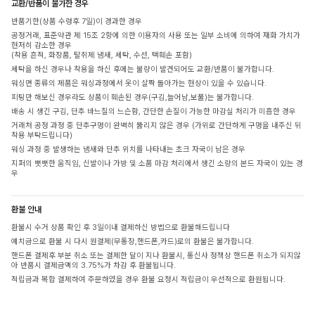
교환/반품이 불가한 경우
반품기한(상품 수령후 7일)이 경과한 경우
공정거래, 표준약관 제 15조 2항에 의한 이용자의 사용 또는 일부 소비에 의하여 재화 가치가
현저히 감소한 경우
(착용 흔적, 화장품, 탈취제 냄새, 세탁, 수선, 택훼손 포함)
세탁을 하신 경우나 착용을 하신 후에는 불량이 발견되어도 교환/반품이 불가합니다.
워싱면 종류의 제품은 워싱과정에서 옷이 살짝 돌아가는 현상이 있을 수 있습니다.
피팅만 해보신 경우라도 상품이 훼손된 경우(구김,늘어남,보풀)는 불가합니다.
배송 시 생긴 구김, 단추 바느질의 느슨함, 간단한 손질이 가능한 마감실 처리가 미흡한 경우
거래처 공정 과정 중 단추구멍이 완벽히 뚫리지 않은 경우 (가위로 간단하게 구멍을 내주신 뒤
착용 부탁드립니다)
워싱 과정 중 발생하는 냄새와 단추 위치를 나타내는 초크 자국이 남은 경우
지퍼의 뻣뻣한 움직임, 신발이나 가방 및 소품 마감 처리에서 생긴 소량의 본드 자국이 있는 경
우
환불 안내
환불시 수거 상품 확인 후 3일이내 결제하신 방법으로 환불해드립니다
예치금으로 환불 시 다시 원결제(무통장,핸드폰,카드)로의 환불은 불가합니다.
핸드폰 결제후 부분 취소 또는 결제한 달이 지나 환불시, 통신사 정책상 핸드폰 취소가 되지않
아 반품시 결제금액의 3.75%가 차감 후 환불됩니다.
적립금과 복합 결제하여 주문하였을 경우 환불 요청시 적립금이 우선적으로 환원됩니다.