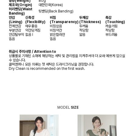
중량(Weight)
80g
제조국(Origin)
대한민국(Korea)
허리밴딩(Waist
뒷밴딩(Back Banding)
Banding)
안감
신축성
비침
두께감
촉감
(Lining)
(Flexibility)
(Transparency)
(Thickness)
(Touching)
전체안감
매우좋음
비침있음
두꺼움
까슬거림
부분안감
약간당겨짐
비침약간
적당함
적당함
안감탈부착
없음
I
밝은칼라만
얇음
부드러움
없음
없음
취급시 주의사항 / Attention to
상품별로 기재된 소재에 해당하는 세탁 및 관리법을 지켜주셔야 더 오래 예쁘게 입으실
수 있습니다.
클릭앤퍼니 모든 의류는 첫 세탁은 드라이크리닝을 권장합니다.
Dry Clean is recommended on the first wash.
MODEL
SIZE