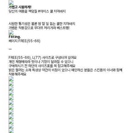
가볍고 시원하게!
당신의 여름을 책임질 #아이스 쿨 치마바지
시원한 통기성은 물론 땀 찰 일 없는 쿨한 치마바지
가볍운 착용감으로 무더위 저리가라 베스트템!
Fitting.
베이지 FREE(55-66)
ㅡ
FREE(55-66), L(77) 사이즈로 구성되어 있어요
개인 체형에따라 핏이나 기장이 달라질 수 있으니
구매하시기 전 하단의 사이즈표를 꼭 참고해주세요
밝은 컬러는 소재 특성상 약간의 비침이 있으니 예민하신 분들은 스킨톤의 이너와 함께
착용해주세요