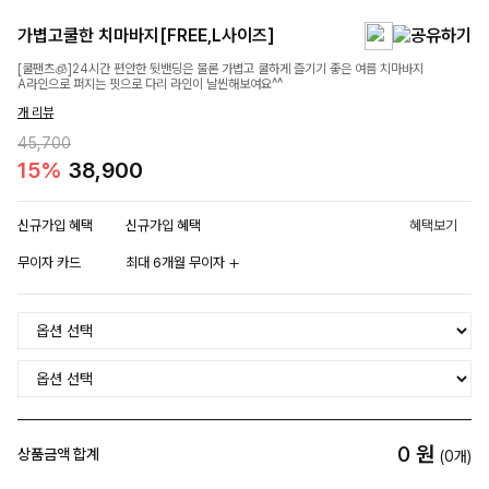
가볍고쿨한 치마바지[FREE,L사이즈]
[쿨팬츠🧊]24시간 편안한 뒷밴딩은 물론 가볍고 쿨하게 즐기기 좋은 여름 치마바지
A라인으로 퍼지는 핏으로 다리 라인이 날씬해보여요^^
개 리뷰
45,700
15%
38,900
신규가입 혜택
신규가입 혜택
혜택보기
무이자 카드
최대 6개월 무이자
0
원
상품금액 합계
(
0
개)