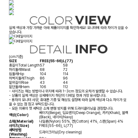
실제 색상과 가장 가까운 아래 제품이미지를 확인하세요! 모니터에 따라 차이가 있을 수
있습니다.
(cm기준)
SIZE
FREE(55-66)
L(77)
총길이
Total Length
57
58
허리둘레
Waist
68
72
힙둘레
Hip
104
114
허벅지둘레
Thigh
86
96
밑위길이
Rise
43
44
밑단둘레
Hem
106
112
- 사이즈는 재는 방법이나 위치에 따라 1~3cm 정도의 오차가 발생할 수 있습니다.
- 상품의 실제 색상은 상세페이지 하단의 디테일 컷과 가장 유사합니다.
- 용자의 모니터 사양, 휴대폰 기종 및 해상도 설정에 따라 실제 색상과 다소 차이가 있
을 수 있는 점 참고 부탁드립니다.
- 모든 의류의 첫 세탁은 소재 변형 방지를 위해 드라이클리닝을 권장합니다.
베이지(Beige), 딥오렌지(Deep Orange), 카키(Khaki), 블랙
색상(Color)
(Black), 네이비(Navy)
소재(Material)
나일론(Nylon) 55%, 면(Cotton) 41%, 스판(Span) 4%
사이즈(Size)
FREE(55-66), L(77)
세탁방법
드라이크리닝(Dry cleaning)
(Washing)