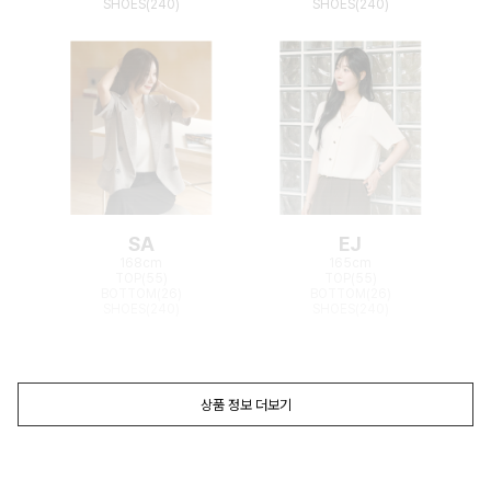
SHOES(240)
SHOES(240)
SA
EJ
168cm
165cm
TOP(55)
TOP(55)
BOTTOM(26)
BOTTOM(26)
SHOES(240)
SHOES(240)
상품 정보 더보기