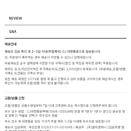
REVIEW
Q&A
배송안내
배송은 입금 확인 후 2~3일 이내(주말제외) CJ 대한통운으로 발송됩니다.
단, 주문량이 폭주하는 경우 배송이 지연될 수 있으니 양해바랍니다.
무료배송은 순수 결제금액 6만원 이상 구매시(할인 및 적립금 제외한 금액) 적용됩니다.
제주도 및 도서산간지역은 추가배송비(도선료) 3,000원이 부과됩니다. (무료배송,교환/반품
시에도 도선료는 고객님 부담)
모든 배송 과정은 CCTV로 촬영 후 출고 진행되고 있어 상품을 고의적으로 훼손하시는 경우
확인이 가능하며 교환/반품 처리 절대 불가합니다.
교환/반품 신청
교환/반품은 상품수령일부터 7일 이내 고객센터 또는 게시판으로 신청해주셔야 합니다.
회수 접수 방법 : CJ대한통운택배(1588-1255)ARS 연결 후 1번 ▷ 1번 ▷ 받으신 운송장 번
호 등록 ▷ 착불로 선택 ▷ 회수접수 완료
회수 접수 후 대한통운 담당 기사가 주말 제외 1-2일 이내에 회수지로 방문합니다.
배송비 입금계좌 : 국민은행 512637-01-001048 / 예금주 : (주)클릭앤퍼니 (입금자명 옆