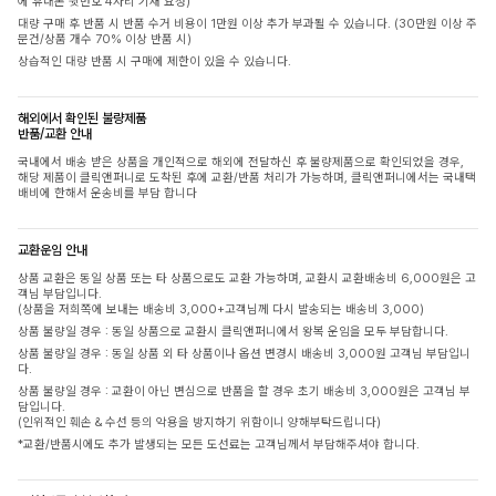
에 휴대폰 뒷번호 4자리 기재 요청)
대량 구매 후 반품 시 반품 수거 비용이 1만원 이상 추가 부과될 수 있습니다. (30만원 이상 주
문건/상품 개수 70% 이상 반품 시)
상습적인 대량 반품 시 구매에 제한이 있을 수 있습니다.
해외에서 확인된 불량제품
반품/교환 안내
국내에서 배송 받은 상품을 개인적으로 해외에 전달하신 후 불량제품으로 확인되었을 경우,
해당 제품이 클릭앤퍼니로 도착된 후에 교환/반품 처리가 가능하며, 클릭앤퍼니에서는 국내택
배비에 한해서 운송비를 부담 합니다
교환운임 안내
상품 교환은 동일 상품 또는 타 상품으로도 교환 가능하며, 교환시 교환배송비 6,000원은 고
객님 부담입니다.
(상품을 저희쪽에 보내는 배송비 3,000+고객님께 다시 발송되는 배송비 3,000)
상품 불량일 경우 : 동일 상품으로 교환시 클릭앤퍼니에서 왕복 운임을 모두 부담합니다.
상품 불량일 경우 : 동일 상품 외 타 상품이나 옵션 변경시 배송비 3,000원 고객님 부담입니
다.
상품 불량일 경우 : 교환이 아닌 변심으로 반품을 할 경우 초기 배송비 3,000원은 고객님 부
담입니다.
(인위적인 훼손 & 수선 등의 악용을 방지하기 위함이니 양해부탁드립니다)
*교환/반품시에도 추가 발생되는 모든 도선료는 고객님께서 부담해주셔야 합니다.