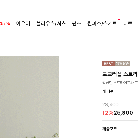
45%
아우터
블라우스/셔츠
팬츠
원피스/스커트
니트
도므러플 스트
깔끔한 스트라이프와 프
개 리뷰
29,400
12%
25,900
제품코드