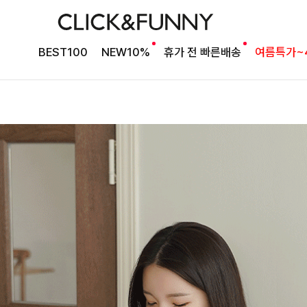
BEST100
NEW10%
휴가 전 빠른배송
여름특가~