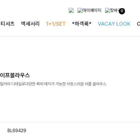
0
티셔츠
액세서리
1+1/SET
*하객룩*
VACAY LOOK
라이프블라우스
릴카라 디테일로다양한 룩에 매치가 가능한 사랑스러운 러플 블라우스
BL69429