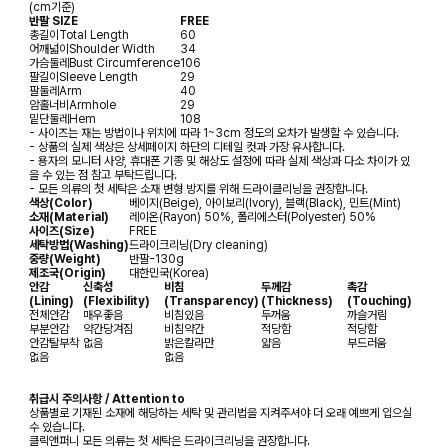
(cm기준)
반팔 SIZE
FREE
총길이
Total Length
60
어깨넓이
Shoulder Width
34
가슴둘레
Bust Circumference
106
팔길이
Sleeve Length
29
팔둘레
Arm
40
암홀너비
Armhole
29
밑단둘레
Hem
108
- 사이즈는 재는 방법이나 위치에 따라 1~3cm 정도의 오차가 발생할 수 있습니다.
- 상품의 실제 색상은 상세페이지 하단의 디테일 컷과 가장 유사합니다.
- 용자의 모니터 사양, 휴대폰 기종 및 해상도 설정에 따라 실제 색상과 다소 차이가 있
을 수 있는 점 참고 부탁드립니다.
- 모든 의류의 첫 세탁은 소재 변형 방지를 위해 드라이클리닝을 권장합니다.
색상(Color)
베이지(Beige), 아이보리(Ivory), 블랙(Black), 민트(Mint)
소재(Material)
레이온(Rayon) 50%, 폴리에스터(Polyester) 50%
사이즈(Size)
FREE
세탁방법(Washing)
드라이크리닝(Dry cleaning)
중량(Weight)
반팔-130g
제조국(Origin)
대한민국(Korea)
안감
신축성
비침
두께감
촉감
(Lining)
(Flexibility)
(Transparency)
(Thickness)
(Touching)
전체안감
매우좋음
비침있음
두꺼움
까슬거림
부분안감
약간당겨짐
비침약간
적당함
적당함
안감탈부착
없음
밝은칼라만
얇음
부드러움
없음
없음
취급시 주의사항 / Attention to
상품별로 기재된 소재에 해당하는 세탁 및 관리법을 지켜주셔야 더 오래 예쁘게 입으실
수 있습니다.
클릭앤퍼니 모든 의류는 첫 세탁은 드라이크리닝을 권장합니다.