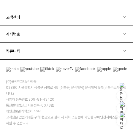
고객센터
계좌번호
커뮤니티
(주)클릭앤퍼니/김예중
02880 서울특별시 성북구 성북로 49 (성북동, 운석빌딩) 운석빌딩 5층(반품주소가 아닙
니다.)
사업자 등록번호 209-81-43420
통신판매업신고 서울성북-0073호
개인정보관리책임자 박수미
고객님은 안전거래를 위해 현금으로 결제 시 저희 소핑몰에 가입한 구매안전서비스를 이용
하실 수 있습니다.