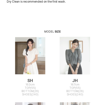
Dry Clean is recommended on the first wash.
MODEL
SIZE
SH
JH
163cm
167cm
TOP(55)
TOP(55)
BOTTOM(26)
BOTTOM(26)
SHOES(240)
SHOES(240)