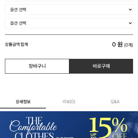
0
원
상품금액 합계
(
0
개)
장바구니
바로구매
상세정보
리뷰
(
0
)
Q&A