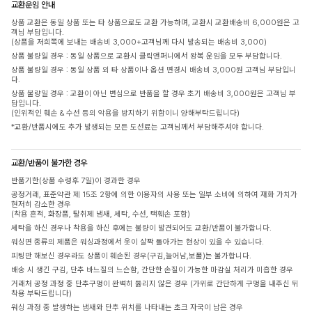
교환운임 안내
상품 교환은 동일 상품 또는 타 상품으로도 교환 가능하며, 교환시 교환배송비 6,000원은 고
객님 부담입니다.
(상품을 저희쪽에 보내는 배송비 3,000+고객님께 다시 발송되는 배송비 3,000)
상품 불량일 경우 : 동일 상품으로 교환시 클릭앤퍼니에서 왕복 운임을 모두 부담합니다.
상품 불량일 경우 : 동일 상품 외 타 상품이나 옵션 변경시 배송비 3,000원 고객님 부담입니
다.
상품 불량일 경우 : 교환이 아닌 변심으로 반품을 할 경우 초기 배송비 3,000원은 고객님 부
담입니다.
(인위적인 훼손 & 수선 등의 악용을 방지하기 위함이니 양해부탁드립니다)
*교환/반품시에도 추가 발생되는 모든 도선료는 고객님께서 부담해주셔야 합니다.
교환/반품이 불가한 경우
반품기한(상품 수령후 7일)이 경과한 경우
공정거래, 표준약관 제 15조 2항에 의한 이용자의 사용 또는 일부 소비에 의하여 재화 가치가
현저히 감소한 경우
(착용 흔적, 화장품, 탈취제 냄새, 세탁, 수선, 택훼손 포함)
세탁을 하신 경우나 착용을 하신 후에는 불량이 발견되어도 교환/반품이 불가합니다.
워싱면 종류의 제품은 워싱과정에서 옷이 살짝 돌아가는 현상이 있을 수 있습니다.
피팅만 해보신 경우라도 상품이 훼손된 경우(구김,늘어남,보풀)는 불가합니다.
배송 시 생긴 구김, 단추 바느질의 느슨함, 간단한 손질이 가능한 마감실 처리가 미흡한 경우
거래처 공정 과정 중 단추구멍이 완벽히 뚫리지 않은 경우 (가위로 간단하게 구멍을 내주신 뒤
착용 부탁드립니다)
워싱 과정 중 발생하는 냄새와 단추 위치를 나타내는 초크 자국이 남은 경우