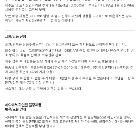
제주도 및 도서산간지역은 추가배송비(도선료) 3,000원이 부과됩니다. (무료배송,교환/반품
시에도 도선료는 고객님 부담)
모든 배송 과정은 CCTV로 촬영 후 출고 진행되고 있어 상품을 고의적으로 훼손하시는 경우
확인이 가능하며 교환/반품 처리 절대 불가합니다.
교환/반품 신청
교환/반품은 상품수령일부터 7일 이내 고객센터 또는 게시판으로 신청해주셔야 합니다.
회수 접수 방법 : CJ대한통운택배(1588-1255)ARS 연결 후 1번 ▷ 1번 ▷ 받으신 운송장 번
호 등록 ▷ 착불로 선택 ▷ 회수접수 완료
회수 접수 후 대한통운 담당 기사가 주말 제외 1-2일 이내에 회수지로 방문합니다.
배송비 입금계좌 : 국민은행 512637-01-001048 / 예금주 : (주)클릭앤퍼니 (입금자명 옆
에 휴대폰 뒷번호 4자리 기재 요청)
대량 구매 후 반품 시 반품 수거 비용이 1만원 이상 추가 부과될 수 있습니다. (30만원 이상 주
문건/상품 개수 70% 이상 반품 시)
상습적인 대량 반품 시 구매에 제한이 있을 수 있습니다.
해외에서 확인된 불량제품
반품/교환 안내
국내에서 배송 받은 상품을 개인적으로 해외에 전달하신 후 불량제품으로 확인되었을 경우,
해당 제품이 클릭앤퍼니로 도착된 후에 교환/반품 처리가 가능하며, 클릭앤퍼니에서는 국내택
배비에 한해서 운송비를 부담 합니다