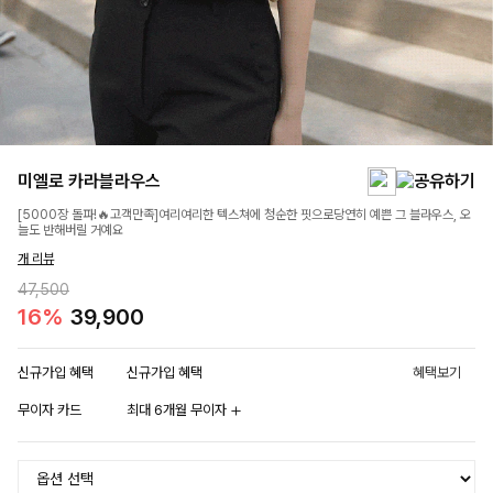
미엘로 카라블라우스
[5000장 돌파!🔥고객만족]여리여리한 텍스쳐에 청순한 핏으로당연히 예쁜 그 블라우스, 오
늘도 반해버릴 거예요
개 리뷰
47,500
16%
39,900
신규가입 혜택
신규가입 혜택
혜택보기
무이자 카드
최대 6개월 무이자