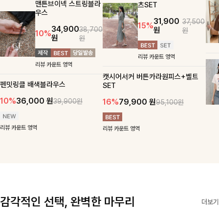
맨튼브이넥 스트링블라
츠SET
우스
31,900
37,500
15%
34,900
원
38,700
원
10%
원
원
리뷰 카운트 영역
리뷰 카운트 영역
캣시어서커 버튼카라원피스+벨트
펜밋링클 배색블라우스
SET
10%
36,000
원
16%
79,900
원
39,900원
95,100원
리뷰 카운트 영역
리뷰 카운트 영역
감각적인 선택, 완벽한 마무리
더보기