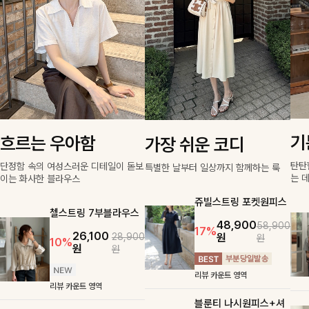
기
흐르는 우아함
가장 쉬운 코디
탄탄
단정함 속의 여성스러운 디테일이 돋보
특별한 날부터 일상까지 함께하는 룩
는 
이는 화사한 블라우스
쥬빌스트링 포켓원피스
첼스트링 7부블라우스
48,900
58,900
17%
26,100
원
28,900
원
10%
원
원
리뷰 카운트 영역
리뷰 카운트 영역
블룬티 나시원피스+셔