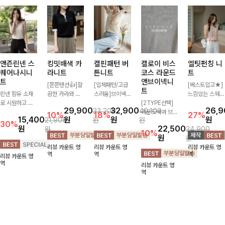
앤즌린넨 스
킹밋배색 카
캘핀패턴 버
캘로이 비스
엘팃펀칭 니
퀘어나시니
라니트
튼니트
코스 라운드
트
트
앤브이넥니
[쫀쫀텐션👍]깔
[입체패턴/고급
[베스트입고★]
트
린넨 함유 소재
끔한 카라와 반
스러움]브이넥
느낌있는 스퀘어
로 시원하고 쾌
오픈 디자인이
라인과 감각적인
[2TYPE선택]
펀칭과 골드버튼
29,900
32,900
26,
33,200
40,100
적하게 즐기기
만나 하나만 입
패턴이 어우러져
라운드넥과 브이
으로 세련됨이
10%
18%
27%
15,400
원
원
원
21,900
원
원
좋은 나시 니트
어도 완성도 높
포인트 있게 즐
넥 두 가지 디자
묻어나는 니트:)
30%
원
22,500
원
24,900
🌿 깔끔한 스퀘
은 스타일링을
기기 좋은 가디
인으로 취향에
시원쫀쫀함 가
10%
원
원
어넥 디자인이
연출해드려요 부
건 🤍 가볍게 걸
맞게 선택 가능
득, 여성스러운
리뷰 카운트 영
리뷰 카운트 영
리뷰 카운트 영
쇄골 라인을 더
담 없이 즐기기
쳐주기만 해도
한 베이직 니트
룩을 완성해봐요
역
역
역
리뷰 카운트 영
욱 여리하고 여
좋은 데일리 니
스타일리시한 무
🤍 깔끔한 실루
♡
역
리뷰 카운트 영
성스럽게 연출해
트로 어디에나
드를 더해주어
엣과 부드러운
역
드립니다
손쉽게 매치됩니
데일리하게 활용
착용감으로 단독
다
하기 좋아요 ✨
은 물론 이너까
지 활용도 높게
즐기기 좋아요
✨