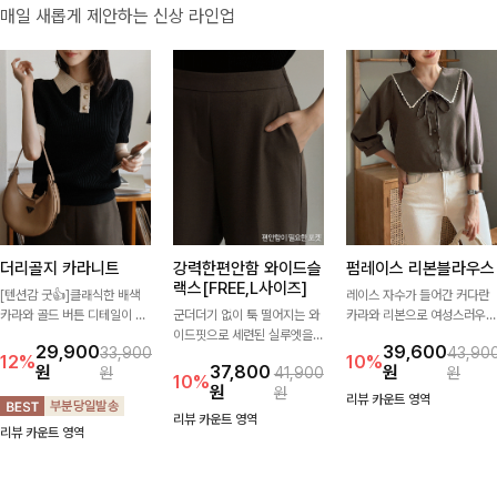
매일 새롭게 제안하는 신상 라인업
더리골지 카라니트
강력한편안함 와이드슬
펌레이스 리본블라우스
랙스[FREE,L사이즈]
[텐션감 굿👍]클래식한 배색
레이스 자수가 들어간 커다란
카라와 골드 버튼 디테일이 세
군더더기 없이 툭 떨어지는 와
카라와 리본으로 여성스러우면
련된 포인트를 더해주는 니트
이드핏으로 세련된 실루엣을
서 사랑스러운 무드가 가득 느
29,900
39,600
33,900
43,90
입니다. 세로 골지 짜임이 슬림
완성해주는 슬랙스입니다. 깔
껴지는 블라우스에요🤎
12%
10%
원
37,800
원
원
41,900
원
한 실루엣을 연출해 단정하면
끔한 디자인과 롱한 기장감으
10%
원
원
서도 여성스러운 무드를 완성
로 다리가 길어 보이고 뒷밴딩
리뷰 카운트 영역
해드려요.
으로 편안하기까지-
리뷰 카운트 영역
리뷰 카운트 영역