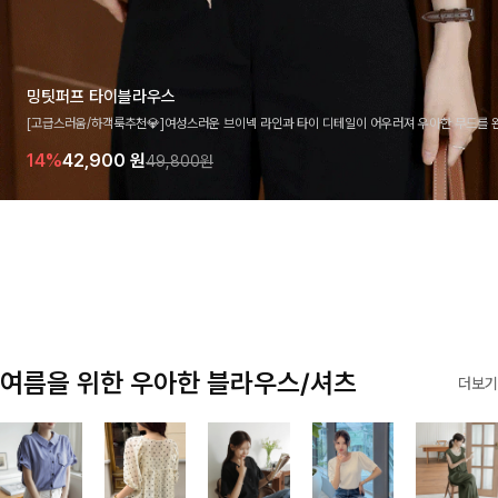
밍팃퍼프 타이블라우스
[고급스러움/하객룩추천💎]여성스러운 브이넥 라인과 타이 디테일이 어우러져 우아한 무드를 
라우스 🤍 여유로운 7부 소매로 편안하게 착용되며 데일리룩부터 출근룩, 하객룩까지 세련된
14%
42,900
원
49,800원
기 좋은 아이템이에요
여름을 위한 우아한 블라우스/셔츠
더보기