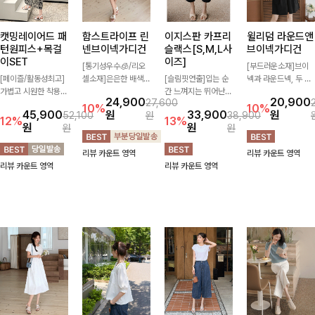
캣밍레이어드 패
함스트라이프 린
이지스판 카프리
윌리덤 라운드앤
턴원피스+목걸
넨브이넥가디건
슬랙스[S,M,L사
브이넥가디건
이SET
이즈]
[통기성우수🧊/리오
[부드러운소재]브이
[페이즐/활동성최고]
셀소재]은은한 배색
[슬림핏연출]입는 순
넥과 라운드넥, 두 가
가볍고 시원한 착용감
스트라이프 패턴으로
간 느껴지는 뛰어난
지 넥 라인 중 취향에
24,900
20,900
27,600
으로 여름 내내 부담
캐주얼하면서도 산뜻
신축성으로 활동량 많
맞게 선택할 수 있는
10%
10%
45,900
원
33,900
원
52,100
원
38,900
없이 즐기기 좋은 라
한 무드 살려주는 니
은 날에도 편안하게
활용도 높은 가디건
12%
13%
원
원
원
원
운드 니트 🤍 베이직
트 가디건 💛 브이넥
🌿 발목이 드러나는
🤍 부드러운 착용감
한 디자인으로 다양한
라인에 슬림하게 떨어
카프리 기장이 다리
과 베이직한 디자인으
리뷰 카운트 영역
리뷰 카운트 영역
하의와 손쉽게 매치되
지는 핏 더해져 단독
라인을 더욱 길고 산
로 단독은 물론 가볍
리뷰 카운트 영역
리뷰 카운트 영역
어 데일리하게 활용하
으로도 여리하고 세련
뜻하게 보여주며, 깔
게 걸쳐 입기 좋아 데
기 좋아요 ✨
되게 입어져요-
끔한 실루엣으로 출근
일리룩부터 출근룩까
룩부터 데일리룩까지
지 다양하게 즐기기
활용도 높게 즐기기
좋은 아이템이에요 ✨
좋습니다