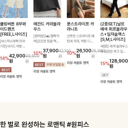
쿨링버튼 8부와
메칸드 카라블라
푼스트라이프 카
(2종SET)날르
이드팬츠
우스
라니트
배색 퍼프블라우
[FREE,L사이즈]
스+일자슬랙스
[썸머원단🌊/팔뚝커
산뜻한 스트라이프 패
[S,M,L사이즈]
[바스락소재💙/8부
버]은은한 링클 텍스
턴과 카라, 버튼 디테
기장]사이드 버튼 디
처와 여유로운 실루엣
일이 어우러져 단정하
세련된 배색 블라우스
37,900
26,100
42,100
28,900
테일이 은은한 포인트
이 만나 내추럴하면서
면서도 세련된 무드를
와 깔끔한 후크 일자
10%
10%
42,900
원
원
49,800
원
원
가 되어주는 와이드
도 세련된 무드를 연
완성해주는 니트 🤍
슬랙스를 함께 구성한
14%
원
128,900
원
팬츠입니다. 여유롭게
출해주는 블라우스-
부드럽고 가벼운 착용
세트입니다. 허리 라
리뷰 카운트 영역
15%
원
떨어지는 실루엣과 가
데일리룩부터 출근룩
감으로 데님부터 슬랙
인을 자연스럽게 살려
리뷰 카운트 영역
볍게 바스락거리는 소
까지 다양하게 활용하
스까지 다양하게 매치
주는 블라우스와 롱한
리뷰 카운트 영역
재감으로 시원하고 편
기 좋은 베이직한 디
하기 좋아 데일리룩부
일자핏 슬랙스가 만나
리뷰 카운트 영역
안하게 즐기기 좋은
자인!
터 출근룩까지 활용도
단정하면서도 고급스
아이템-
높게 즐기기 좋은 아
러운 실루엣을 완성해
이템이에요 ✨
드려요.
한 벌로 완성하는 로맨틱 #원피스