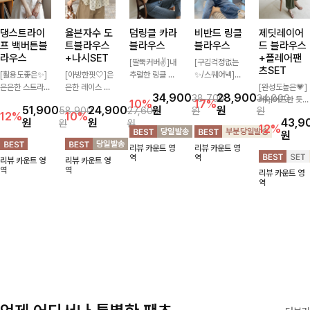
댕스트라이
율븐자수 도
덤링클 카라
비반드 링클
제딧레이어
프 백버튼블
트블라우스
블라우스
블라우스
드 블라우스
라우스
+나시SET
+플레어팬
[팔뚝커버✌]내
[구김걱정없는
츠SET
[활용도좋은✨]
[아방한핏🤍]은
추럴한 링클 텍
✨/스퀘어넥]입
은은한 스트라이
은한 레이스 자
스처로 분위기
체감 있는 링클
[완성도높은💗]
34,900
28,900
38,700
34,800
프 패턴이 더해
수와 도트 패턴
있게 입어지는
엠보 텍스처가
레이어드한 듯
10%
17%
51,900
24,900
원
원
58,900
27,600
원
원
져 심플한 코디
으로 사랑스러운
블라우스🖤 브
돋보이는 블라우
자연스러운 나시
12%
10%
원
원
43,9
원
원
에도 세련된 포
감성 가득 담았
이넥 카라 디자
스- 여유로운 실
와 버튼 원피스
12%
원
인트를 더해드리
으며 나시 세트
인에 여유로운
루엣과 물결 짜
가 함께 구성된
리뷰 카운트 영
리뷰 카운트 영
며 깔끔한 스트
구성으로 이너
소매핏 더해져
임 소매 디테일
세트 아이템입니
역
역
리뷰 카운트 영
리뷰 카운트 영
라이프 디테일로
걱정없이 손쉽게
여리하면서도 시
이 더해져 편안
다. 코디 고민 없
역
역
리뷰 카운트 영
유행 없이 오래
코디 가능한 블
원한 무드로 즐
하면서도 여성스
이 한 벌만으로
역
함께하기 좋은
라우스에요:)
기기 좋아요-
러운 무드를 연
도 내추럴하면서
블라우스예요
출해드려요!
여성스러운 썸머
룩 완성!