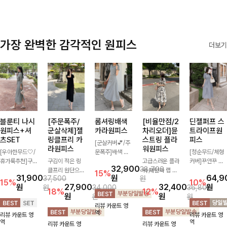
가장 완벽한 감각적인 원피스
더보기
블룬티 나시
[주문폭주/
롬셔링배색
[비율만점/2
딘젤퍼프 스
원피스+셔
군살삭제]젤
카라원피스
차리오더]뮨
트라이프원
츠SET
링클프리 카
스트링 플라
피스
[군살커버💕/주
라원피스
워원피스
[우아한무드🤍/
문폭주]배색 카
[청순무드/체형
휴가룩추천]구
구김이 적은 링
라와 스트라이프
고급스러운 플라
커버]꾸안꾸 무
32,900
38,700
김이 덜한 링클
클프리 원단으로
패턴으로 캐주얼
워 패턴과 랩 디
드의 정석🤍 가
15%
31,900
원
64,9
37,500
원
소재의 나시원피
항상 깔끔하게
한 무드를 더한
자인으로 여성스
볍고 산뜻한 착
15%
10%
원
27,900
32,400
원
원
34,000
36,800
스+셔츠 조합으
착용 가능하며
롱 원피스 🖤 셔
러우면서 세련된
용감으로 여름
18%
12%
원
원
원
원
로 코디 걱정없
일자로 떨어지는
링 디테일과 쫀
분위기를 더해주
내내 손이 자주
리뷰 카운트 영
이 여성스럽고
넉넉한 핏으로
쫀한 스판 소재
며 스트링이 내
가는 원피스예
역
리뷰 카운트 영
리뷰 카운트 영
편안하게 즐길
군살을 완벽히
로 편안하면서도
장되어있어 슬림
요- 은은한 스트
역
역
리뷰 카운트 영
리뷰 카운트 영
수 있는 아이템
커버해주는 원피
여성스럽게 연출
하게 핏을 조절
라이프 패턴과