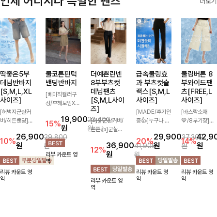
언제 어디서나 특별한 팬츠
더보기
딱좋은5부
쿨코튼핀턱
더예쁜린넨
급속쿨링효
쿨링버튼 8
데님반바지
밴딩반바지
8부부츠컷
과 부츠컷슬
부와이드팬
[S,M,L,XL
데님팬츠
랙스[S,M,L
츠[FREE,L
[베이직컬러구
사이즈]
[S,M,L사이
사이즈]
사이즈]
성/부해보임X]
즈]
[허벅지군살커
와이드하게 떨어
[MADE/후기인
[바스락소재
19,900
23,400
버/히든밴딩]여
지는 핏으로 편
[미운군살커버/
증👍]누구나 갖
💙/8부기장]사
15%
원
원
유롭게 떨어지는
안하면서도 멋스
쫀쫀👍]군살을
고 싶어할 슬랙
이드 버튼 디테
26,900
29,900
42,9
29,800
37,300
와이드핏과 부담
럽게 입어지는
잡아주는 깔끔한
스:)베이직하지
일이 은은한 포
10%
20%
14%
원
36,900
원
원
원
41,900
원
없는 5부 기장
밴딩 반바지🤎
부츠컷 핏에 발
만 부츠컷으로
인트가 되어주는
12%
원
원
리뷰 카운트 영
으로 편안하게
넉넉한 포켓 디
목이 드러나는
이쁜 핏 연출은
와이드 팬츠입니
역
즐기기 좋은 데
테일 더해져 데
8부 기장으로
물론,쫀쫀한 스
다. 여유롭게 떨
리뷰 카운트 영
리뷰 카운트 영
리뷰 카운트 영
님 팬츠 ✨ 빈티
일리룩부터 여행
다리를 슬림하고
판끼로 하루종일
어지는 실루엣과
역
역
역
리뷰 카운트 영
지한 워싱감이
룩까지 활용도
길어보이게 만들
편안하게!
가볍게 바스락거
역
더해져 캐주얼하
높게 즐겨지는
어주며 생지 소
리는 소재감으로
면서도 트렌디한
아이템!
재로 멋을 더한
시원하고 편안하
무드로 연출
데님팬츠에요~!
게 즐기기 좋은
아이템-