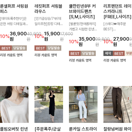
룬셀퍼프 셔링원
레킷퍼프 셔링블
쿨한린넨8부 커
리프펜던트 레이
피스
라우스
브와이드팬츠
스카라니트
[S,M,L사이즈]
[FREE,L사이즈]
[데이트룩추천🩷]은
[인기급상승/7부/데
은한 셔링 디테일과
일리추천]캉캉 디테일
[벌룬핏/한여름까지]
[스테디👑재주문
퍼프 소매가 어우러져
이 더해져 사랑스럽고
가볍고 시원한 린넨
BEST]
36,900
15,900
40,900
17,600
사랑스러운 무드를 완
풍성한 실루엣을 완성
혼방 소재로 한여름까
사랑스러움 가득 담은
10%
10%
원
원
35,900
27,900
원
원
39,800
3
성해주는 원피스🤍
해주는 블라우스 🤍
지 쾌적하게 즐기기
카라 니트에 펜던트
10%
10%
원
원
원
허리 스모크 밴딩이
가볍게 퍼지는 핏으로
좋은 8부 커브 와이드
포인트까지 톡-톡 얼
슬림한 실루엣을 연출
체형을 자연스럽게 커
팬츠 🤍 자연스럽게
굴을 밝혀주는 컬러와
리뷰 카운트 영역
리뷰 카운트 영역
해주며, 자연스럽게
버해주며 여성스럽게
떨어지는 커브핏이 멋
함께 해요-
리뷰 카운트 영역
리뷰 카운트 영역
퍼지는 플레어 라인으
즐기기 좋아요 ✨
스러운 실루엣을 연출
로 여성스럽고 편안하
해줘요 ✨
게 즐기기 좋아요
플빔오버핏 린넨
[주문폭주/군살
룬카일 스트라이
찰랑넘버원 와이