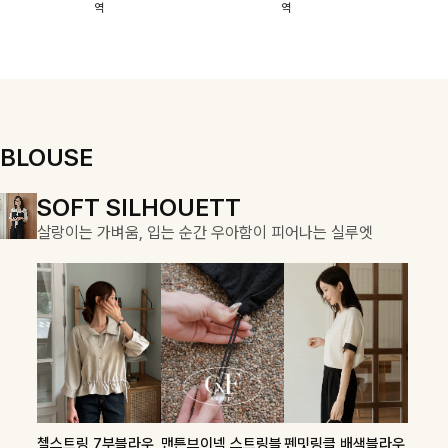
역
역
이에요:)
스에요🖤
돼요
할 수 있어요🤍
여유로운 핏이
만나 편안함은
물론, 고급스러
운 분위기까지
더해드립니다
BLOUSE
DOUBLE THE JOY
SOFT SILHOUETT
COZY ESSENTIAL
함께할 때 더욱 완벽한, 합리적인 선택으로 채우는 즐거움
살랑이는 가벼움, 입는 순간 우아함이 피어나는 실루엣
매일의 일상을 부드럽게 감싸줄 니트 컬렉션
론클디 브이넥니트
칠스트라이프 카라7
셀드펜던트 7부니트
첼스트링 7부블라우
맨튼브이넥 스트링블
펜밋링클 배색블라우