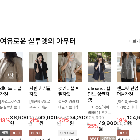
✨🩵
감에 캐주얼한
감성까지 더해져
데일리하게 손이
자주 가요
여유로운 실루엣의 아우터
더보기
래나드 더블
자빈닛 싱글
캣민더블 반
classic. 헬
엔크릿 턴업
자켓
자켓
팔자켓
린느 싱글자
더블자켓
켓
[가볍고멋스러
[재진행 문의폭
깔끔한 카라 디
[하객룩,출근룩
운실루엣]클래
주🔥]가벼운 소
테일과 클래식한
[국내생산/하이
OK]턴업 레터링
식하면서 베이직
재로 툭 걸쳐주
더블 버튼 디자
퀄리티]하프기
포인트로 센스
86,900
43,900
74,200
104,
99,800
55,500
105,900
하게 걸치기 좋
기만 해도 캐주
인으로 세련된
장의 부담스럽지
있게 완성된 썸
13%
21%
30%
18%
원
원
원
49,900
원
원
원
원
66,500
은 반팔 자켓-자
얼한 무드를 만
무드를 완성한
않은 기장으로
머 자켓, 더블버
25%
원
원
주 입게 될 깔끔
들어주며 반팔
반팔 자켓 ✨ 가
클래식이 주는
튼 디자인으로
한 핏은 물론, 쾌
디자인으로 더운
볍게 걸쳐주기만
멋!스탠다드한
깔끔하고 세련된