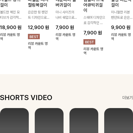
걸이
컬링목걸이
버귀걸이
어큐빅귀걸
걸이
이
볼드한 체인 모
은은한 링 펜던
미니 사이즈의
미니멀한 리본
티브가 감각적인
트 디자인으로
나비 쉐입으로
스퀘어 디자인으
펜던트로 은은한
포인트가 되어주
심플한 POINT,
은은하게 빛을
로 감각적인 무
포인트를 더해주
18,900
원
12,900
원
7,900
원
9,900
원
는 귀걸이- 심플
써지컬스틸 소재
내어줄 이어링,
드를 더했고 그
는 목걸이예요.
7,900
원
하면서도 존재감
로 변색 걱정 없
과하지 않은 포
안에 큐빅을 담
골드, 실버 컬러
리뷰 카운트 영
리뷰 카운트 영
리뷰 카운트 영
있는 디자인으로
역
이 데일리로 착
인트가 되어줘
역
아 더욱 고급스
로 구성돼 어떤
역
리뷰 카운트 영
데일리룩부터 스
용하기 좋아요-
데일리로 착용하
럽게 연출되는
룩에도 부담 없
역
리뷰 카운트 영
타일리시한 포인
기 좋아요:)
귀걸이에요~!
이 매치하기 좋
역
트룩까지 다양하
아요
게 매치하기 좋
은 아이템💎
SHORTS VIDEO
더보기