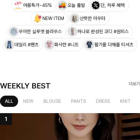
여름특가~45%
오늘 출발
단, 하루 혜택
NEW ITEM
산뜻한 아우터
우아한 실루엣 블라우스
하나로 완성된 코디 #원피스
데일리 #팬츠
화사한 #니트
활기를 더해줄 티셔츠
WEEKLY BEST
더보기
ALL
NEW
BLOUSE
PANTS
DRESS
KNIT