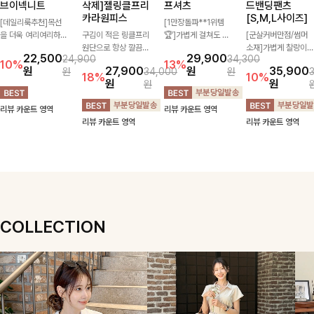
브이넥니트
삭제]젤링클프리
프셔츠
드밴딩팬츠
카라원피스
[S,M,L사이즈]
[데일리룩추천]목선
[1만장돌파**1위템
을 더욱 여리여리하게
구김이 적은 링클프리
🏆]가볍게 걸쳐도 살
[군살커버만점/썸머
연출해주는 브이넥 디
원단으로 항상 깔끔하
아나는 산뜻한 컬러
소재]가볍게 찰랑이는
22,500
29,900
24,900
34,300
자인으로 깔끔한 무드
게 착용 가능하며 일
감, 여름에 딱 맞는 코
원단과 여유로운 와이
10%
13%
원
27,900
원
35,900
원
34,000
원
를 완성해주는 니트
자로 떨어지는 넉넉한
튼 셔츠❤️ 여유 있는
드 핏으로 하루 종일
18%
10%
원
원
원
🤍 부드러운 착용감
핏으로 군살을 완벽히
핏과 스트라이프 패
편안하게 착용하실 수
과 베이직한 실루엣으
커버해주는 원피스에
턴, 자연스러운 실루
있는 팬츠입니다 🖤
리뷰 카운트 영역
리뷰 카운트 영역
로 단독은 물론 다양
요🖤
엣으로 데일리 코디에
✨ 허리 전체 밴딩과
리뷰 카운트 영역
리뷰 카운트 영역
한 아우터와 레이어드
부담 없이 매치된답니
스트링 디테일로 안정
하기 좋아 데일리하게
다:)
감 있는 착용감을 더
즐기기 좋은 아이템이
해드려요!
에요 ✨
COLLECTION