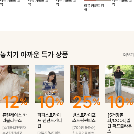
리뷰 카운트 영
리뷰 카운트 영
리뷰 카운트 영
리뷰 카운트 영
적함도 챙겨드려
날에도 편안하게
해도 멋스럽게
핏이 멋스러운,
무드가 느껴져요
역
역
역
역
리뷰 카운트 영
요 :)
착용 가능한 반
스타일링돼요
쾌적하면서 세련
🩶 가볍고 시원
역
팔자켓입니다-!
된 무드의 썸머
한 소재감으로
반팔자켓 -
여름에도 부담
없이 툭 걸치기
좋은 아이템!
놓치기 아까운 특가 상품
더보기
12
10
25
10
%
%
%
%
쥬린레이스 카
퍼피스트라이
밴스트라이프
[5천장돌
라블라우스
프 펜던트가디
스트링원피스
파/COOL]멜
건
틴 퍼프블라우
[소매롤업/펀칭자
[700장 돌파☆]
스
수💕]잔잔하고 고
[여유핏/부드러운
허리라인을 예쁘게