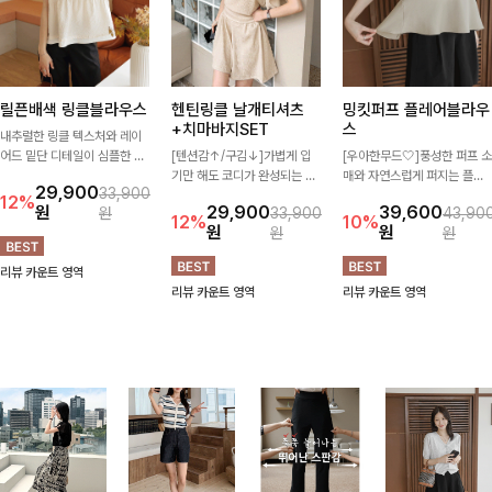
릴픈배색 링클블라우스
헨틴링클 날개티셔츠
밍킷퍼프 플레어블라우
+치마바지SET
스
내추럴한 링클 텍스처와 레이
어드 밑단 디테일이 심플한 디
[텐션감↑/구김↓]가볍게 입
[우아한무드🤍]풍성한 퍼프 소
자인에 포인트를 더해주며, 가
기만 해도 코디가 완성되는 세
매와 자연스럽게 퍼지는 플레
29,900
33,900
볍게 툭 입기만 해도 멋스러운
트 아이템으로, 자연스럽게 퍼
어 실루엣이 여성스러운 무드
12%
원
29,900
39,600
원
33,900
43,90
스타일을 완성해드려요- 여유
지는 프릴 날개 소매가 우아한
를 완성해주는 블라우스 🤍 체
12%
10%
원
원
원
원
로운 핏으로 군살은 자연스럽
포인트를 더해드립니다💕 잔
형을 자연스럽게 커버해주며
게 커버해주고, 편안한 착용감
잔한 링클 텍스처 소재와 편안
걸을 때마다 살랑이는 핏으로
리뷰 카운트 영역
까지 더해 손이 자주 가는 데일
한 허리밴딩으로 하루 종일 산
데일리룩부터 데이트룩까지 화
리뷰 카운트 영역
리뷰 카운트 영역
리 아이템이랍니다🤍
뜻하고 쾌적하게 즐겨보세요!
사하게 즐기기 좋은 아이템이
에요 ✨