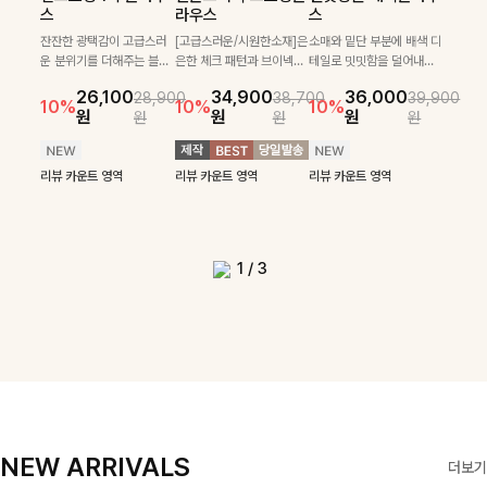
필첸체크 스트링블라
특스트라이프 링클원
헨틴링클 날개티셔츠
부니트
스
라우스
스
우스+플레어스커트
피스+스트링자켓
+치마바지SET
부드럽게 몸을 감싸는 니트
넉넉한 핏으로 편하게 착용
SET
SET
짜임으로 편안한 착용감을
[골드버튼/클래식무드🤍]
가능한 심플&베이직 무드의
잔잔한 광택감이 고급스러
[고급스러운/시원한소재]은
소매와 밑단 부분에 배색 디
[텐션감↑/구김↓]가볍게
더해드리며 여유 있게 떨어
스트라이프 패턴으로 데일
니트!레터리 펜던트로 고급
운 분위기를 더해주는 블라
은한 체크 패턴과 브이넥으
테일로 밋밋함을 덜어내고
[활용도 좋은 투피스]은은한
가볍고 시원한 링클 원피스
입기만 해도 코디가 완성되
24,300
25,800
26,900
28,600
지는 핏과 브이넥 디자인이
리룩에 포인트를 더해줄 아
스러운 포인트를 내어주었
우스예요 ✨ 허리 스트링과
로 단정하면서 실버버튼으
더욱 멋스럽게 연출되며 링
10%
10%
체크 패턴과 허리 스트링 디
와 스트링 자켓이 세트로 구
는 세트 아이템으로, 자연스
원
31,900
원
26,100
34,900
36,000
원
35,400
원
28,900
38,700
39,900
29,900
여리여리한 실루엣을 완성
이템입니다 카라넥 디자인
어요:D
프릴 밑단이 자연스럽게 실
로 고급스러운 디테일을 넣
클 소재로 구김 걱정없이 즐
33,900
10%
테일이 어우러진 투피스 세
성되어 코디 고민 없이 완성
럽게 퍼지는 프릴 날개 소매
10%
10%
10%
12%
원
원
원
원
원
원
원
원
42,900
69,900
원
해드려요 ✨ 단독은 물론 다
으로 깔끔한 이미지로 만들
루엣을 살려주며, 여유로운
었으며 밑단스트링으로 핏
길 수 있는 블라우스랍니
49,800
79,400
원
트입니다. 여유로운 상의와
도 높은 스타일링을 연출해
가 우아한 포인트를 더해드
14%
12%
원
원
양한 아우터와도 자연스럽
어 주는 7부 니트입니다 ~
핏으로 편안하면서도 여성
을 더욱 깔끔하게 잡아주는
다:)
원
원
풍성하게 퍼지는 롱스커트가
주는 아이템 🤍 따로 또 같
립니다💕 잔잔한 링클 텍스
리뷰 카운트 영역
리뷰 카운트 영역
게 매치되는 데일리 니트랍
스러운 무드를 완성해준답
블라우스예요 :)
자연스러운 체형 커버는 물
이 활용하기 좋아 실용적이
처 소재와 편안한 허리밴딩
리뷰 카운트 영역
리뷰 카운트 영역
리뷰 카운트 영역
리뷰 카운트 영역
니다
니다 🤍
리뷰 카운트 영역
론, 단품으로도 다양하게 활
며, 스트링 디테일로 다양한
으로 하루 종일 산뜻하고 쾌
리뷰 카운트 영역
리뷰 카운트 영역
용하기 좋아요🖤
핏을 연출할 수 있어 데일리
적하게 즐겨보세요!
부터 여행룩까지 멋스럽게
즐기기 좋아요 ✨
1
/
3
NEW ARRIVALS
더보기