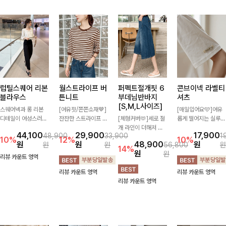
럽틸스퀘어 리본
월스트라이프 버
퍼펙트절개핏 6
콘브이넥 라벨티
블라우스
튼니트
부데님반바지
셔츠
[S,M,L사이즈]
스퀘어넥과 롱 리본
[여유핏/쫀쫀소재🤎]
[매일입어요🩵]여유
디테일이 여성스러운
잔잔한 스트라이프 패
[체형커버🫶]세로 절
롭게 떨어지는 실루엣
분위기를 한층 더해주
턴과 버튼 포인트가
개 라인이 더해져 다
과 깔끔한 브이넥 디
44,100
29,900
17,900
48,900
33,900
1
는 블라우스입니다.
더해져 캐주얼하면서
리 라인을 더욱 길고
자인으로 데일리하게
10%
12%
10%
원
원
48,900
원
원
원
56,800
원
자연스럽게 잡힌 셔링
도 세련된 무드를 연
슬림하게 연출해주는
즐기기 좋은 티셔츠-
14%
원
원
과 봉긋한 소매가 여
출해주는 니트- 가볍
5부 데님 반바지 🤍
소매 라벨 디테일이
리뷰 카운트 영역
리한 실루엣을 연출해
고 부드러운 착용감으
부담 없는 기장과 여
은은한 포인트를 더해
리뷰 카운트 영역
리뷰 카운트 영역
특별한 날은 물론 데
로 단독은 물론 데일
유로운 핏으로 편안하
심플하면서도 센스 있
리뷰 카운트 영역
일리룩으로도 부담 없
리룩으로 활용하기 좋
게 착용되며 다양한
는 스타일을 완성해드
이 즐기기 좋아요🎀
은 아이템!
상의와 손쉽게 매치되
려요!
어 데일리부터 휴가룩
까지 활용도 높게 즐
기기 좋아요 d