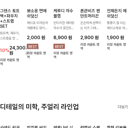
그렌스 토트
뽀소옹 면메
케루디 자수
론큰비즈 펜
언제든지 메
백+파우치
쉬덧신
볼캡
던트머리끈
쉬덧신
+스트랩
메쉬로 되어있어
빈티지한 레터링
은은하게 반짝이
통풍이 잘 되는
SET
여름에도 땀이
자수가 포인트가
는 비즈 디테일
메쉬소재로 여름
토트백, 파우치,
차지않게~! 발걸
되어 데일리 룩
과 펜던트 포인
까지 쾌적하게
2,000
원
8,900
원
2,900
원
1,900
원
스트랩을 한 번
음도 당당해지세
에 자연스럽게
트로 스타일에
데일리로 신기
에 드리는
요:-)
어우러지는 볼
센스를 더해주는
좋은 덧신이에요
리뷰 카운트 영
리뷰 카운트 영
24,300
26,900
ITEM활용도 높
캡!베이직한 컬
아이템, 탄탄한
역
^^
역
10%
원
원
리뷰 카운트 영
리뷰 카운트 영
게 어디에든 다
러와 깔끔한 쉐
밴딩으로 안정감
역
역
양하게 즐겨주세
입으로 캐주얼부
있게 잡아주어
리뷰 카운트 영
요 ;)
역
터 꾸안꾸 스타
데일리로 활용하
일까지 활용도
기 좋은 헤어 악
GOOD
세서리
디테일의 미학, 주얼리 라인업
더보기
사셀드 링귀
피엘룬 써지
헤룬나비 실
럼벨비 스퀘
멜헨 리본목