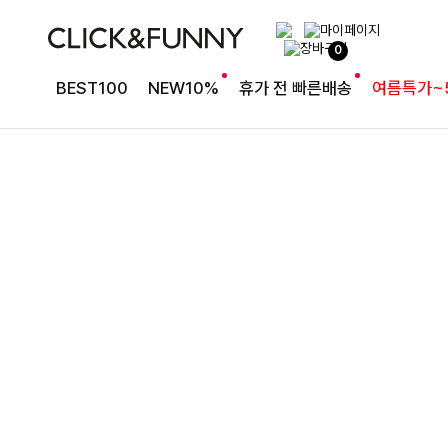
슬림한 실루엣 카라 니트
0
더리골지 카라니트
BEST100
NEW10%
휴가 전 빠른배송
여름특가~