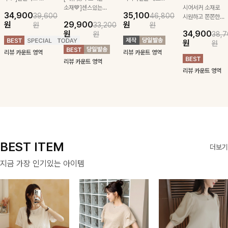
급스러운 자수 디
소재💙]센스있는
잡아주는 스트링과
시어서커 소재로
34,900
35,100
39,600
46,800
테일이 사랑스러운
스트라이프 패턴에
깔끔한 스트라이프
시원하고 쫀쫀한
원
29,900
원
원
33,200
원
블라우스-페미닌
귀여운 퍼피 펜던
패턴에 링클프리!
텐션감으로 언제든
원
34,900
원
38,7
하면서 여리한 무
트로 포인트를 선
💙플레어지는 롱한
편안하게 입혀질
원
원
드로 즐겨지는
사하는 니트 가디
기장감까지 완벽한
블라우스- 단정한
리뷰 카운트 영역
리뷰 카운트 영역
ITEM
건을 소개할게요 :)
데일리 원피스:B
카라와 풍성한 퍼
리뷰 카운트 영역
프 소매로 여성스
리뷰 카운트 영역
러움을 더했어요 :)
BEST ITEM
더보기
지금 가장 인기있는 아이템