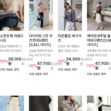
소프트해 라운드
다이어트그만 부
티븐롤업 체크셔
에어핏내추럴 울
니트
츠컷데님팬츠
츠
버뮤다팬츠[S,M
[S,M,L사이즈]
사이즈]
[깔끔기본템추천🤍]
은은한 체크 패턴과
부드러운 터치감과 군
군살을 쫀쫀하게 잡아
롤업 가능한 소매 디
내추럴한 텍스처와 여
더더기 없는 디자인으
주는 부츠컷 핏으로
테일로 다양한 분위기
유로운 와이드핏으로
26,100
24,300
28,900
26,900
로 매일 손이 가는 자
다리 라인을 이쁘고
를 연출하실 수 있어
군살은 자연스럽게 커
10%
10%
원
47,700
원
47,700
원
52,900
원
5
체제작 니트입니다.
깔끔하게 만들어주고
요🌿 차르르 흐르는
버해드리는 버뮤다 팬
10%
10%
원
원
원
자연스럽게 떨어지는
진청 색감으로 더욱
가벼운 소재와 여유로
츠 🤍 깔끔한 허리 디
리뷰 카운트 영역
리뷰 카운트 영역
여유핏과 깔끔한 라운
슬림해보이는 효과를
운 핏으로 단독은 물
테일과 편안한 착용감
리뷰 카운트 영역
리뷰 카운트 영역
드넥으로 단독은 물론
주는 데님팬츠!
론 아우터처럼 툭 걸
으로 데일리부터 출근
이너로도 활용하기 좋
쳐도 멋스러운 데일리
룩까지 산뜻하게 즐기
아요.
셔츠입니다
기 좋은 팬츠예요!