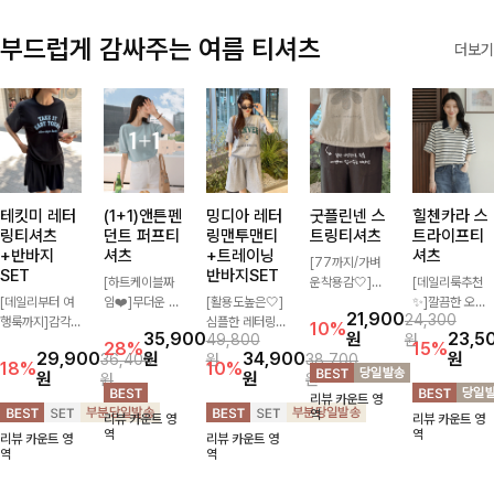
부드럽게 감싸주는 여름 티셔츠
더보기
테킷미 레터
(1+1)앤튼펜
밍디아 레터
굿플린넨 스
힐첸카라 스
링티셔츠
던트 퍼프티
링맨투맨티
트링티셔츠
트라이프티
+반바지
셔츠
+트레이닝
셔츠
[77까지/가벼
SET
반바지SET
[하트케이블짜
운착용감🤍]린
[데일리룩추천
[데일리부터 여
임❤️]무더운 여
[활용도높은🤍]
넨 소재와 내추
✨]깔끔한 오픈
21,900
24,300
행룩까지]감각
름 사랑스러운
심플한 레터링
럴한 플라워 프
카라넥과 조화로
10%
35,900
원
23,5
49,800
원
적인 레터링 티
낭만같은 티셔츠
포인트의 반팔
린팅이 포인트가
운 배색이 들어
28%
15%
29,900
원
34,900
원
36,400
원
38,700
셔츠와 플레어
소재감에서 주는
티셔츠와 여유롭
되어 하나만으로
간 스트라이프
18%
10%
원
원
원
원
핏 반바지가 함
포인트와 금장으
게 떨어지는 반
도 감성 있는 스
패턴으로 단정하
리뷰 카운트 영
께 구성된 세트
로 고급스러움도
바지 조합으로
타일을 완성해드
고 캐주얼한 무
역
리뷰 카운트 영
리뷰 카운트 영
아이템으로, 편
놓치지 말아요♥
꾸안꾸 무드 제
리는 티셔츠-🌼
드를 선사하는
역
역
리뷰 카운트 영
리뷰 카운트 영
안하면서도 캐주
대로 살려주는
🌿
반팔 티셔츠에
역
역
얼한 꾸안꾸룩을
트레이닝 세트
요:)
완성해드립니다
🖤 편안한 착용