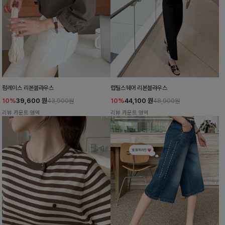
펌레이스 리본블라우스
럽틸스퀘어 리본블라우스
10%
39,600
원
10%
44,100
원
43,900원
48,900원
리뷰 카운트 영역
리뷰 카운트 영역