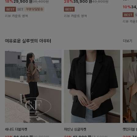
18%
29,900
원
28%
35,900
원
36,400원
49,800원
10%
34
리뷰 카운트 영역
리뷰 카운트 영역
리뷰 카운
여유로운 실루엣의 아우터
더보기
래나드 더블자켓
자빈닛 싱글자켓
캣민더블 