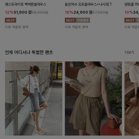
댕스트라이프 백버튼블라우스
율븐자수 도트블라우스+나시SET
덤링클 카
12%
51,900
원
10%
24,900
원
10%
34
58,900원
27,600원
리뷰 카운트 영역
리뷰 카운트 영역
리뷰 카운
언제 어디서나 특별한 팬츠
더보기