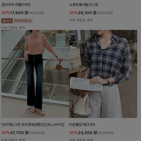
콘브이넥 라벨티셔츠
소프트해 라운드니트
10%
17,900
원
10%
26,100
원
19,800원
28,900원
리뷰 카운트 영역
리뷰 카운트 영역
다이어트그만 부츠컷데님팬츠[S,M,L사이즈]
티븐롤업 체크셔츠
10%
47,700
원
10%
24,300
원
52,900원
26,900원
리뷰 카운트 영역
리뷰 카운트 영역