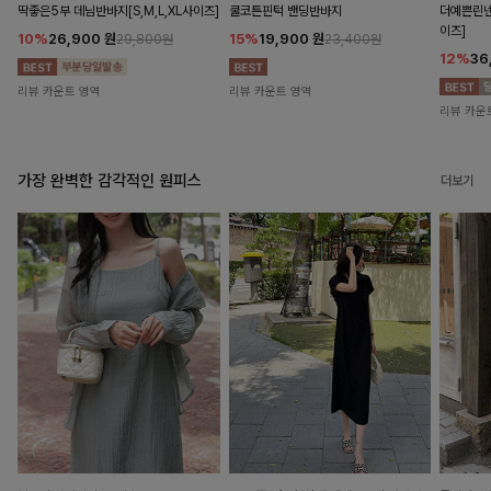
딱좋은5부 데님반바지[S,M,L,XL사이즈]
쿨코튼핀턱 밴딩반바지
더예쁜린넨
이즈]
10%
26,900
원
15%
19,900
원
29,800원
23,400원
12%
36
리뷰 카운트 영역
리뷰 카운트 영역
리뷰 카운
가장 완벽한 감각적인 원피스
더보기