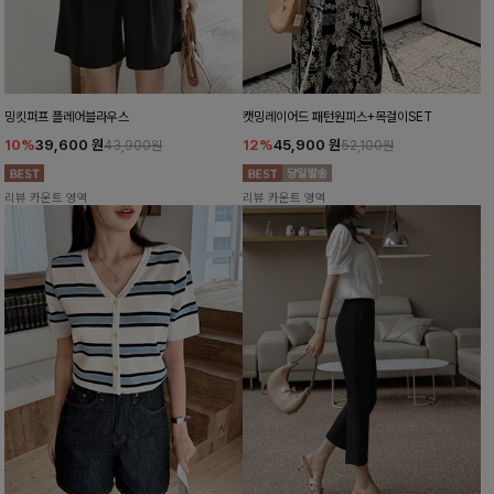
밍킷퍼프 플레어블라우스
캣밍레이어드 패턴원피스+목걸이SET
10%
39,600
원
12%
45,900
원
43,900원
52,100원
리뷰 카운트 영역
리뷰 카운트 영역