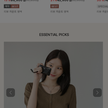
13%
86,900
원
21%
43,900
원
30%
7
99,800원
55,500원
리뷰 카운트 영역
리뷰 카운트 영역
리뷰 카운
ESSENTIAL PICKS