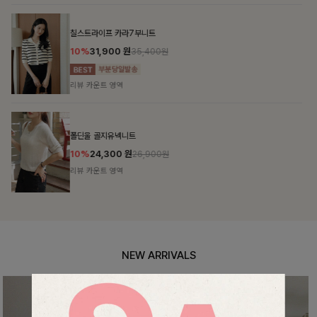
특스트라이프 링클원피스+스트링자켓SET
12%
69,900
원
79,400원
리뷰 카운트 영역
헨틴링클 날개티셔츠+치마바지SET
10%
28,800
원
31,900원
리뷰 카운트 영역
NEW ARRIVALS