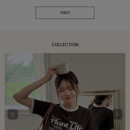
더보기
COLLECTION
가장 쉬운 코디
특별한 날부터 일상까지 함께하는 룩
쥬빌스트링 포켓원피스
17%
48,900
원
58,900원
리뷰 카운트 영역
블룬티 나시원피스+셔츠SET