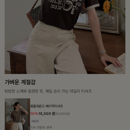
15%
31,900
원
37,500원
리뷰 카운트 영역
캣시어서커 버튼카라원피스+벨트SET
16%
79,900
원
95,100원
리뷰 카운트 영역