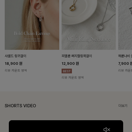
헤룬나비 
사셀드 링귀걸이
피엘룬 써지컬링목걸이
7,900
18,900
원
12,900
원
리뷰 카운
리뷰 카운트 영역
리뷰 카운트 영역
SHORTS VIDEO
더보기