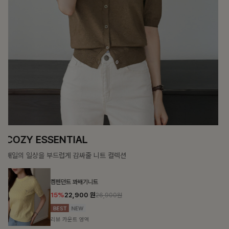
DOUBLE THE JOY
함께할 때 더욱 완벽한, 합리적인 선택으로 채우는 즐거움
필첸체크 스트링블라우스+플레어스커트SET
14%
42,900
원
49,800원
리뷰 카운트 영역