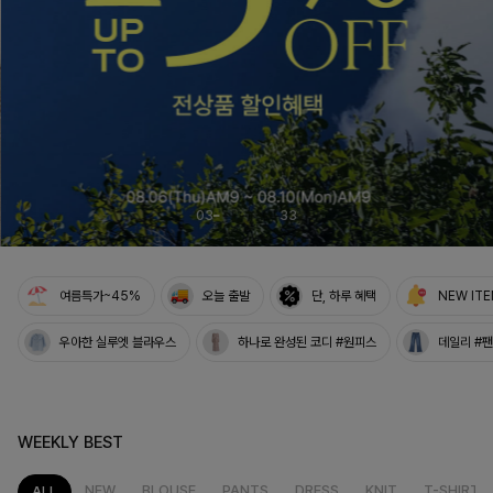
04
33
여름특가~45%
오늘 출발
단, 하루 혜택
NEW IT
우아한 실루엣 블라우스
하나로 완성된 코디 #원피스
데일리 #
WEEKLY BEST
NEW
BLOUSE
PANTS
DRESS
KNIT
T-SHIRT
ALL