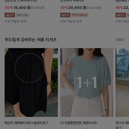
앤즌린넨 스퀘어나시니트
킹밋배색 카라니트
캘핀패턴 
30%
15,400
원
10%
29,900
원
18%
32
21,900원
33,200원
리뷰 카운트 영역
리뷰 카운트 영역
리뷰 카운
부드럽게 감싸주는 여름 티셔츠
더보기
테킷미 레터링티셔츠+반바지SET
(1+1)앤튼펜던트 퍼프티셔츠
밍디아 
SET