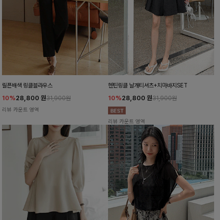
릴픈배색 링클블라우스
헨틴링클 날개티셔츠+치마바지SET
10%
28,800
원
10%
28,800
원
31,900원
31,900원
리뷰 카운트 영역
리뷰 카운트 영역