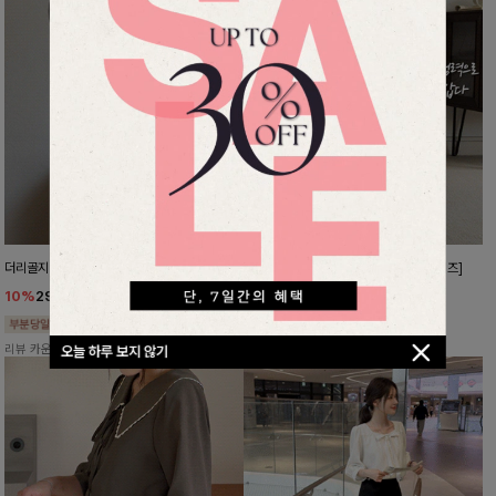
더리골지 카라니트
강력한편안함 와이드슬랙스[FREE,L사이즈]
10%
29,700
원
10%
37,800
원
32,900원
41,900원
리뷰 카운트 영역
리뷰 카운트 영역
오늘 하루 보지 않기