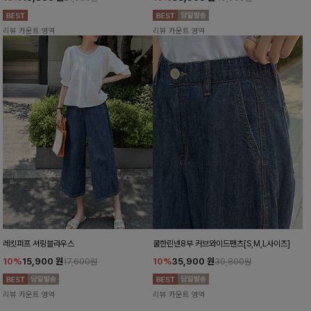
리뷰 카운트 영역
리뷰 카운트 영역
레킷퍼프 셔링블라우스
쿨한린넨8부 커브와이드팬츠[S,M,L사이즈]
10%
15,900
원
10%
35,900
원
17,600원
39,800원
리뷰 카운트 영역
리뷰 카운트 영역