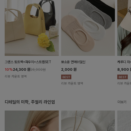
뽀소옹 면메쉬덧신
그렌스 토트백+파우치+스트랩SET
케루디 자
2,000
원
10%
24,300
원
8,900
26,900원
리뷰 카운트 영역
리뷰 카운트 영역
리뷰 카운
디테일의 미학, 주얼리 라인업
더보기