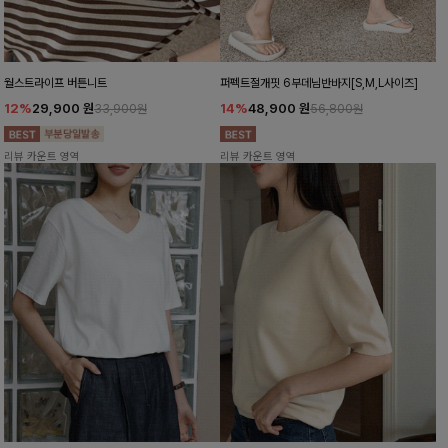
월스트라이프 버튼니트
퍼펙트절개핏 6부데님반바지[S,M,L사이즈]
12%
29,900
원
14%
48,900
원
33,900원
56,800원
리뷰 카운트 영역
리뷰 카운트 영역