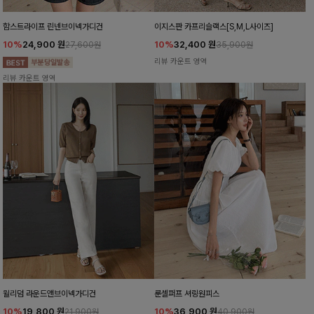
함스트라이프 린넨브이넥가디건
이지스판 카프리슬랙스[S,M,L사이즈]
10%
24,900
원
10%
32,400
원
27,600원
35,900원
리뷰 카운트 영역
리뷰 카운트 영역
윌리덤 라운드앤브이넥가디건
룬셀퍼프 셔링원피스
10%
19,800
원
10%
36,900
원
21,900원
40,900원