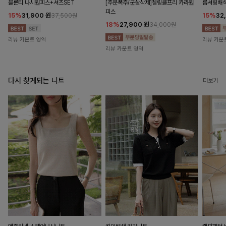
블룬티 나시원피스+셔츠SET
[주문폭주/군살삭제]젤링클프리 카라원
롬셔링배
피스
15%
31,900
원
15%
32
37,500원
18%
27,900
원
34,000원
리뷰 카운트 영역
리뷰 카운
리뷰 카운트 영역
다시 찾게되는 니트
더보기