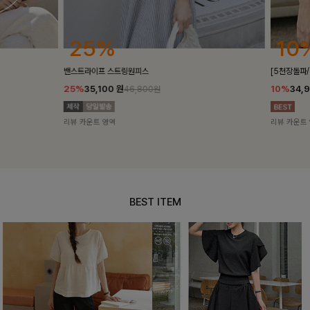
25%
10%
밴스트라이프 스트링원피스
[5천장돌파/C
25%
35,100
원
10%
34,90
46,800원
리뷰 카운트 영역
리뷰 카운트 영
BEST ITEM