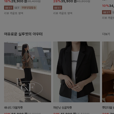
18%
29,900
원
28%
35,900
원
36,400원
49,800원
10%
34
리뷰 카운트 영역
리뷰 카운트 영역
리뷰 카운
여유로운 실루엣의 아우터
더보기
래나드 더블자켓
자빈닛 싱글자켓
캣민더블 