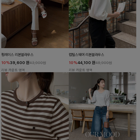
펌레이스 리본블라우스
럽틸스퀘어 리본블라우스
10%
39,600
원
10%
44,100
원
43,900원
48,900원
리뷰 카운트 영역
리뷰 카운트 영역