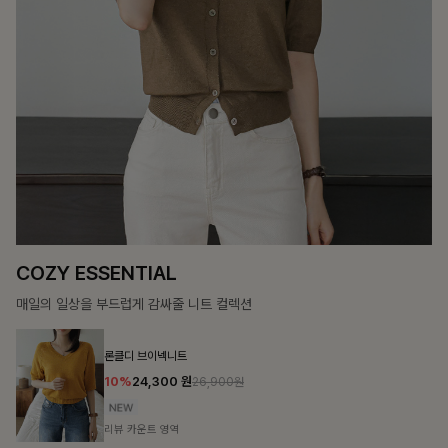
12%
69,900
원
79,400원
리뷰 카운트 영역
헨틴링클 날개티셔츠+치마바지SET
12%
29,900
원
33,900원
리뷰 카운트 영역