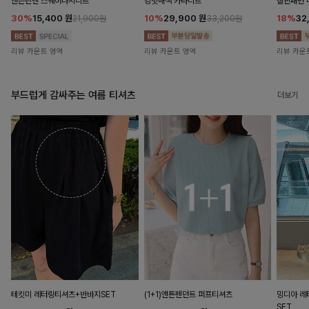
앤즌린넨 스퀘어나시니트
킹밋배색 카라니트
캘핀패턴 
30%
15,400
원
10%
29,900
원
18%
32
21,900원
33,200원
리뷰 카운트 영역
리뷰 카운트 영역
리뷰 카운
부드럽게 감싸주는 여름 티셔츠
더보기
테킷미 레터링티셔츠+반바지SET
(1+1)앤튼펜던트 퍼프티셔츠
밍디아 
SET