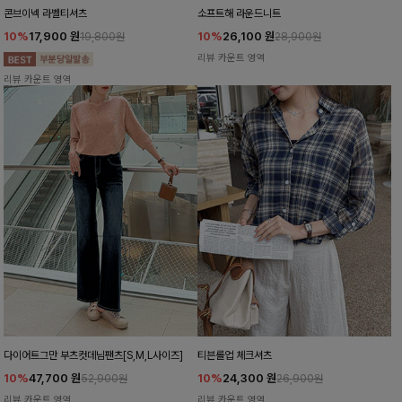
콘브이넥 라벨티셔츠
소프트해 라운드니트
10%
17,900
원
10%
26,100
원
19,800원
28,900원
리뷰 카운트 영역
리뷰 카운트 영역
다이어트그만 부츠컷데님팬츠[S,M,L사이즈]
티븐롤업 체크셔츠
10%
47,700
원
10%
24,300
원
52,900원
26,900원
리뷰 카운트 영역
리뷰 카운트 영역