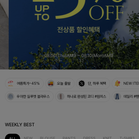
03
33
여름특가~45%
오늘 출발
단, 하루 혜택
NEW IT
우아한 실루엣 블라우스
하나로 완성된 코디 #원피스
데일리 #
WEEKLY BEST
NEW
BLOUSE
PANTS
DRESS
KNIT
T-SHIRT
ALL