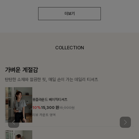
더보기
COLLECTION
가장 쉬운 코디
특별한 날부터 일상까지 함께하는 룩
쥬빌스트링 포켓원피스
17%
48,900
원
58,900원
리뷰 카운트 영역
블룬티 나시원피스+셔츠SET