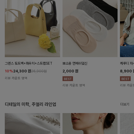
뽀소옹 면메쉬덧신
그렌스 토트백+파우치+스트랩SET
케루디 자
2,000
원
10%
24,300
원
8,900
26,900원
리뷰 카운트 영역
리뷰 카운트 영역
리뷰 카운
디테일의 미학, 주얼리 라인업
더보기