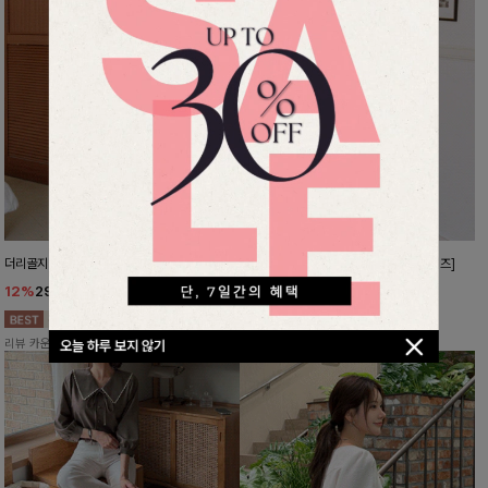
더리골지 카라니트
강력한편안함 와이드슬랙스[FREE,L사이즈]
12%
29,900
원
10%
37,800
원
33,900원
41,900원
리뷰 카운트 영역
리뷰 카운트 영역
오늘 하루 보지 않기