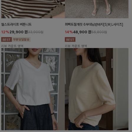
월스트라이프 버튼니트
퍼펙트절개핏 6부데님반바지[S,M,L사이즈]
12%
29,900
원
14%
48,900
원
33,900원
56,800원
리뷰 카운트 영역
리뷰 카운트 영역