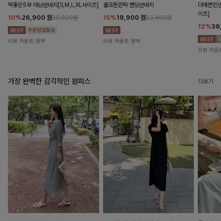
딱좋은5부 데님반바지[S,M,L,XL사이즈]
쿨코튼핀턱 밴딩반바지
더예쁜린넨
이즈]
10%
26,900
원
15%
19,900
원
29,800원
23,400원
12%
36
리뷰 카운트 영역
리뷰 카운트 영역
리뷰 카운
가장 완벽한 감각적인 원피스
더보기