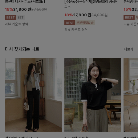
블룬티 나시원피스+셔츠SET
[주문폭주/군살삭제]젤링클프리 카라원
롬셔링배
피스
15%
31,900
원
15%
32
37,500원
18%
27,900
원
34,000원
리뷰 카운트 영역
리뷰 카운
리뷰 카운트 영역
다시 찾게되는 니트
더보기