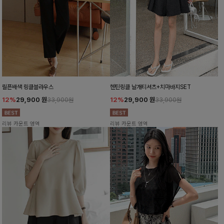
릴픈배색 링클블라우스
헨틴링클 날개티셔츠+치마바지SET
12%
29,900
원
12%
29,900
원
33,900원
33,900원
리뷰 카운트 영역
리뷰 카운트 영역