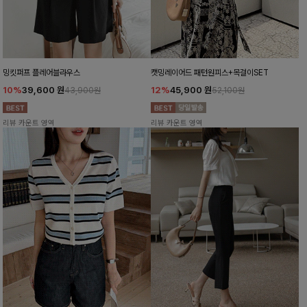
밍킷퍼프 플레어블라우스
캣밍레이어드 패턴원피스+목걸이SET
10%
39,600
원
12%
45,900
원
43,900원
52,100원
리뷰 카운트 영역
리뷰 카운트 영역