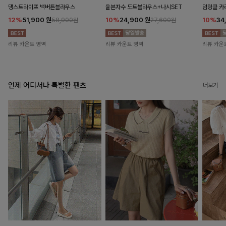
댕스트라이프 백버튼블라우스
율븐자수 도트블라우스+나시SET
덤링클 카
12%
51,900
원
10%
24,900
원
10%
34
58,900원
27,600원
리뷰 카운트 영역
리뷰 카운트 영역
리뷰 카운
언제 어디서나 특별한 팬츠
더보기