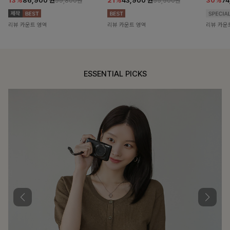
13%
86,900
원
21%
43,900
원
30%
7
99,800원
55,500원
리뷰 카운트 영역
리뷰 카운트 영역
리뷰 카운
ESSENTIAL PICKS
DOUBLE THE JOY
함께할 때 더욱 완벽한, 합리적인 선택으로 채우는 즐거움
필첸체크 스트링블라우스+플레어스커트SET
14%
42,900
원
49,800원
리뷰 카운트 영역
특스트라이프 링클원피스+스트링자켓SET