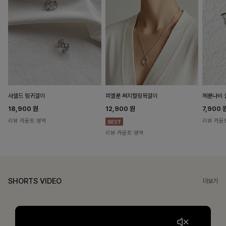
헤룬나비 
사셀드 링귀걸이
피엘룬 써지컬링목걸이
7,900
18,900
원
12,900
원
리뷰 카운
리뷰 카운트 영역
리뷰 카운트 영역
SHORTS VIDEO
더보기