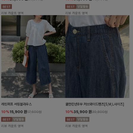
리뷰 카운트 영역
리뷰 카운트 영역
레킷퍼프 셔링블라우스
쿨한린넨8부 커브와이드팬츠[S,M,L사이즈]
10%
15,900
원
10%
35,900
원
17,600원
39,800원
리뷰 카운트 영역
리뷰 카운트 영역