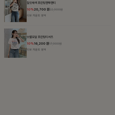
15%
31,900
원
37,500원
리뷰 카운트 영역
캣시어서커 버튼카라원피스+벨트SET
16%
79,900
원
95,100원
리뷰 카운트 영역