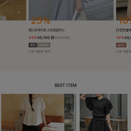
25%
10%
밴스트라이프 스트링원피스
[5천장돌파/C
25%
35,100
원
10%
34,90
46,800원
리뷰 카운트 영역
리뷰 카운트 영
BEST ITEM