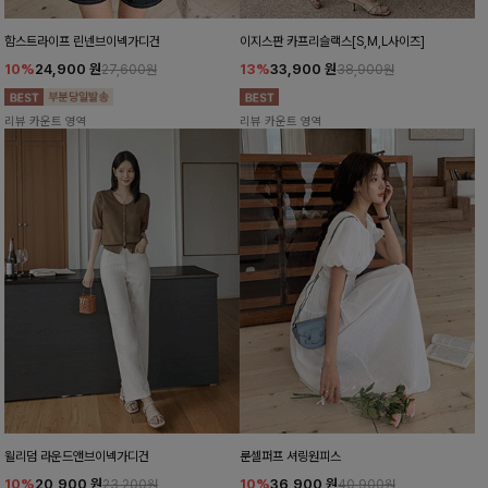
함스트라이프 린넨브이넥가디건
이지스판 카프리슬랙스[S,M,L사이즈]
10%
24,900
원
13%
33,900
원
27,600원
38,900원
리뷰 카운트 영역
리뷰 카운트 영역
윌리덤 라운드앤브이넥가디건
룬셀퍼프 셔링원피스
10%
20,900
원
10%
36,900
원
23,200원
40,900원