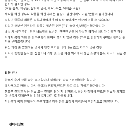
공정거래, 표준약관 제 15조 2항에 의한 이용자의 사용 또는 일부 소비에 의하여 재화 가치가
현저히 감소한 경우
(착용 흔적, 화장품, 탈취제 냄새, 세탁, 수선, 택훼손 포함)
세탁을 하신 경우나 착용을 하신 후에는 불량이 발견되어도 교환/반품이 불가합니다.
워싱면 종류의 제품은 워싱과정에서 옷이 살짝 돌아가는 현상이 있을 수 있습니다.
피팅만 해보신 경우라도 상품이 훼손된 경우(구김,늘어남,보풀)는 불가합니다.
배송 시 생긴 구김, 단추 바느질의 느슨함, 간단한 손질이 가능한 마감실 처리가 미흡한 경우
거래처 공정 과정 중 단추구멍이 완벽히 뚫리지 않은 경우 (가위로 간단하게 구멍을 내주신 뒤
착용 부탁드립니다)
워싱 과정 중 발생하는 냄새와 단추 위치를 나타내는 초크 자국이 남은 경우
지퍼의 뻣뻣한 움직임, 신발이나 가방 및 소품 마감 처리에서 생긴 소량의 본드 자국이 있는 경
우
환불 안내
환불시 수거 상품 확인 후 3일이내 결제하신 방법으로 환불해드립니다
예치금으로 환불 시 다시 원결제(무통장,핸드폰,카드)로의 환불은 불가합니다.
핸드폰 결제후 부분 취소 또는 결제한 달이 지나 환불시, 통신사 정책상 핸드폰 취소가 되지않
아 반품시 결제금액의 3.75%가 차감 후 환불됩니다.
적립금과 복합 결제하여 주문하였을 경우 환불 요청시 적립금이 우선적으로 환원됩니다.
판매자정보