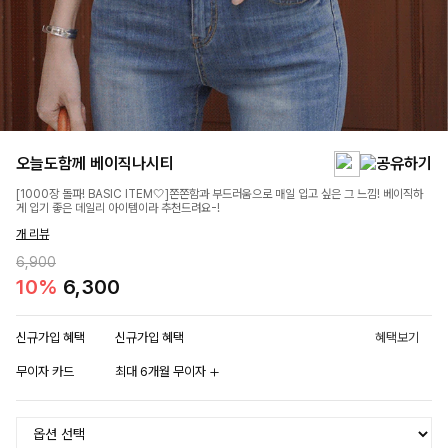
오늘도함께 베이직나시티
[1000장 돌파! BASIC ITEM🤍]쫀쫀함과 부드러움으로 매일 입고 싶은 그 느낌! 베이직하
게 입기 좋은 데일리 아이템이라 추천드려요-!
개 리뷰
6,900
10%
6,300
신규가입 혜택
신규가입 혜택
혜택보기
무이자 카드
최대 6개월 무이자