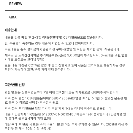
REVIEW
Q&A
배송안내
배송은 입금 확인 후 2~3일 이내(주말제외) CJ 대한통운으로 발송됩니다.
단, 주문량이 폭주하는 경우 배송이 지연될 수 있으니 양해바랍니다.
무료배송은 순수 결제금액 6만원 이상 구매시(할인 및 적립금 제외한 금액) 적용됩니다.
제주도 및 도서산간지역은 추가배송비(도선료) 3,000원이 부과됩니다. (무료배송,교환/반품
시에도 도선료는 고객님 부담)
모든 배송 과정은 CCTV로 촬영 후 출고 진행되고 있어 상품을 고의적으로 훼손하시는 경우
확인이 가능하며 교환/반품 처리 절대 불가합니다.
교환/반품 신청
교환/반품은 상품수령일부터 7일 이내 고객센터 또는 게시판으로 신청해주셔야 합니다.
회수 접수 방법 : CJ대한통운택배(1588-1255)ARS 연결 후 1번 ▷ 1번 ▷ 받으신 운송장 번
호 등록 ▷ 착불로 선택 ▷ 회수접수 완료
회수 접수 후 대한통운 담당 기사가 주말 제외 1-2일 이내에 회수지로 방문합니다.
배송비 입금계좌 : 국민은행 512637-01-001048 / 예금주 : (주)클릭앤퍼니 (입금자명 옆
에 휴대폰 뒷번호 4자리 기재 요청)
대량 구매 후 반품 시 반품 수거 비용이 1만원 이상 추가 부과될 수 있습니다. (30만원 이상 주
문건/상품 개수 70% 이상 반품 시)