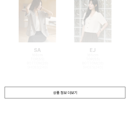
SA
EJ
168cm
165cm
TOP(55)
TOP(55)
BOTTOM(26)
BOTTOM(26)
SHOES(240)
SHOES(240)
상품 정보 더보기