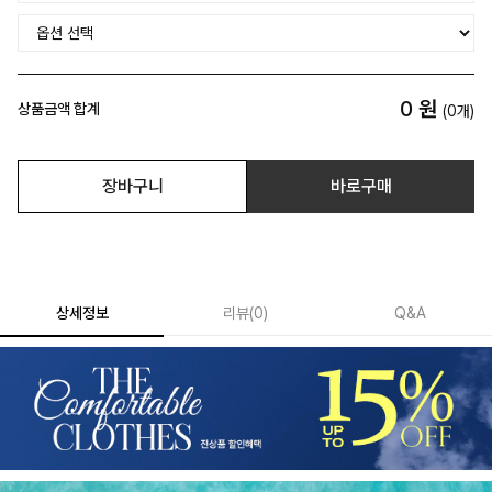
0
원
상품금액 합계
(
0
개)
장바구니
바로구매
상세정보
리뷰
(
0
)
Q&A