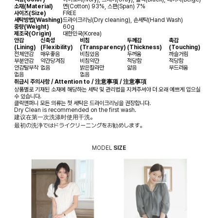
소재(Material)
면(Cotton) 93%, 스판(Span) 7%
사이즈(Size)
FREE
세탁방법(Washing)
드라이크리닝(Dry cleaning), 손세탁(Hand Wash)
중량(Weight)
60g
제조국(Origin)
대한민국(Korea)
안감
신축성
비침
두께감
촉감
(Lining)
(Flexibility)
(Transparency)
(Thickness)
(Touching)
전체안감
매우좋음
비침있음
두꺼움
까슬거림
부분안감
약간당겨짐
비침약간
적당함
적당함
안감탈부착
없음
밝은칼라만
얇음
부드러움
없음
없음
취급시 주의사항 / Attention to / 注意事项 / 注意事項
상품별로 기재된 소재에 해당하는 세탁 및 관리법을 지켜주셔야 더 오래 예쁘게 입으실
수 있습니다.
클릭앤퍼니 모든 의류는 첫 세탁은 드라이크리닝을 권장합니다.
Dry Clean is recommended on the first wash.
建议在第一次洗涤时使用干洗。
最初の洗浄ではドライクリーニングをお勧めします。
MODEL
SIZE