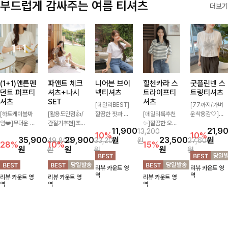
부드럽게 감싸주는 여름 티셔츠
더보기
(1+1)앤튼펜
파앤트 체크
니어븐 브이
힐첸카라 스
굿플린넨 스
던트 퍼프티
셔츠+나시
넥티셔츠
트라이프티
트링티셔츠
셔츠
SET
셔츠
[데일리BEST]
[77까지/가벼
[하트케이블짜
[활용도만점👍/
깔끔한 핏과 디
[데일리룩추천
운착용감🤍]린
임❤️]무더운 여
간절기추천]조
자인에 슬라브
✨]깔끔한 오픈
넨 소재와 내추
11,900
21,9
13,200
름 사랑스러운
화로운 컬러 배
소재로 밋밋함
카라넥과 조화로
럴한 플라워 프
10%
10%
35,900
29,900
원
23,500
원
49,800
33,200
원
27,600
낭만같은 티셔츠
색으로 감각적이
없이 착용 가능
운 배색이 들어
린팅이 포인트가
28%
10%
15%
원
원
원
원
원
원
소재감에서 주는
면서 단독부터
하며 심플하게
간 스트라이프
되어 하나만으로
포인트와 금장으
세트까지 활용도
입어도 좋고 레
패턴으로 단정하
도 감성 있는 스
리뷰 카운트 영
리뷰 카운트 영
로 고급스러움도
높게 즐기는 셔
이어드해서 입어
고 캐주얼한 무
타일을 완성해드
역
역
리뷰 카운트 영
리뷰 카운트 영
리뷰 카운트 영
놓치지 말아요♥
츠+나시 SET!
도 좋은 데일리
드를 선사하는
리는 티셔츠-🌼
역
역
역
캐주얼한 감성으
티셔츠에요~!
반팔 티셔츠에
🌿
로 대충 입어도
요:)
이쁜 ITEM 💛