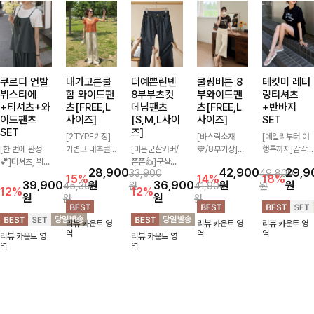
쿠르디 언발
내가고른쿨
더예쁜린넨
쿨링버튼 8
테킷미 레터
뷔스티에
함 와이드팬
8부부츠컷
부와이드팬
링티셔츠
+티셔츠+와
츠[FREE,L
데님팬츠
츠[FREE,L
+반바지
이드팬츠
사이즈]
[S,M,L사이
사이즈]
SET
SET
즈]
[2TYPE기장]
[바스락소재
[데일리부터 여
[한 번에 완성
가볍고 내추럴한
[미운군살커버/
💙/8부기장]사
행룩까지]감각
💕]티셔츠, 뷔스
소재감으로 여름
쫀쫀👍]군살을
이드 버튼 디테
적인 레터링 티
28,900
42,900
29,9
33,900
49,800
티에, 팬츠까지
시즌 시원하게
잡아주는 깔끔한
일이 은은한 포
셔츠와 플레어
15%
14%
18%
39,900
원
36,900
원
원
45,300
원
41,900
원
한 번에 구성된
즐기기 좋은 와
부츠컷 핏에 발
인트가 되어주는
핏 반바지가 함
12%
12%
원
원
원
원
실속 있는 3피
이드 팬츠! 허리
목이 드러나는
와이드 팬츠입니
께 구성된 세트
스 세트 🖤 따로
밴딩과 스트링
8부 기장으로
다. 여유롭게 떨
아이템으로, 편
리뷰 카운트 영
리뷰 카운트 영
리뷰 카운트 영
또 같이 활용하
디테일로 편안한
다리를 슬림하고
어지는 실루엣과
안하면서도 캐주
역
역
역
리뷰 카운트 영
리뷰 카운트 영
기 좋아 코디 걱
착용감을 더했으
길어보이게 만들
가볍게 바스락거
얼한 꾸안꾸룩을
역
역
정 없이 데일리
며, 여유롭게 떨
어주며 생지 소
리는 소재감으로
완성해드립니다
하게 즐기기 좋
어지는 와이드핏
재로 멋을 더한
시원하고 편안하
✨🩵
아요 ✨
이 군살을 자연
데님팬츠에요~!
게 즐기기 좋은
스럽게 커버해준
아이템-
답니다:)