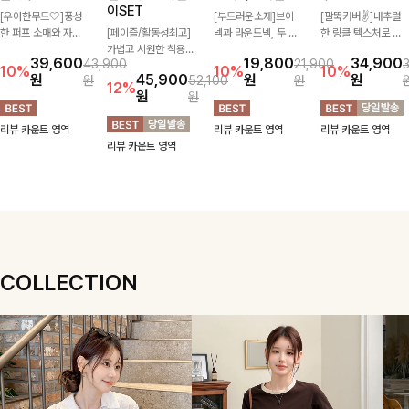
이SET
[우아한무드🤍]풍성
[부드러운소재]브이
[팔뚝커버✌]내추럴
한 퍼프 소매와 자연
[페이즐/활동성최고]
넥과 라운드넥, 두 가
한 링클 텍스처로 분
스럽게 퍼지는 플레어
가볍고 시원한 착용감
지 넥 라인 중 취향에
위기 있게 입어지는
39,600
19,800
34,900
43,900
21,900
실루엣이 여성스러운
으로 여름 내내 부담
맞게 선택할 수 있는
블라우스🖤 브이넥
10%
10%
10%
원
45,900
원
원
원
52,100
원
무드를 완성해주는 블
없이 즐기기 좋은 라
활용도 높은 가디건
카라 디자인에 여유로
12%
원
원
라우스 🤍 체형을 자
운드 니트 🤍 베이직
🤍 부드러운 착용감
운 소매핏 더해져 여
연스럽게 커버해주며
한 디자인으로 다양한
과 베이직한 디자인으
리하면서도 시원한 무
리뷰 카운트 영역
리뷰 카운트 영역
리뷰 카운트 영역
걸을 때마다 살랑이는
하의와 손쉽게 매치되
로 단독은 물론 가볍
드로 즐기기 좋아요-
리뷰 카운트 영역
핏으로 데일리룩부터
어 데일리하게 활용하
게 걸쳐 입기 좋아 데
데이트룩까지 화사하
기 좋아요 ✨
일리룩부터 출근룩까
게 즐기기 좋은 아이
지 다양하게 즐기기
템이에요 ✨
좋은 아이템이에요 ✨
COLLECTION