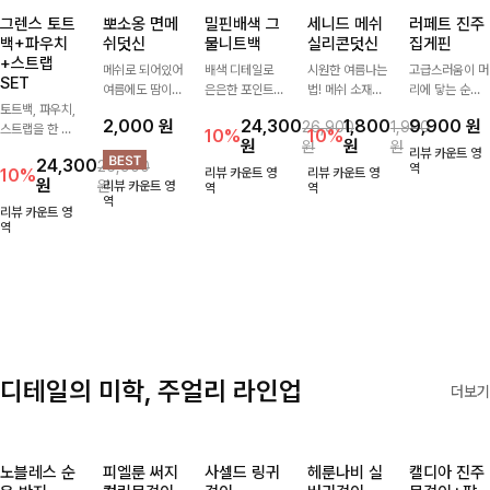
그렌스 토트
뽀소옹 면메
밀핀배색 그
세니드 메쉬
러페트 진주
백+파우치
쉬덧신
물니트백
실리콘덧신
집게핀
+스트랩
메쉬로 되어있어
배색 디테일로
시원한 여름나는
고급스러움이 머
SET
여름에도 땀이
은은한 포인트를
법! 메쉬 소재배
리에 닿는 순간,
토트백, 파우치,
차지않게~! 발걸
더한 그물 니트
색으로 상쾌한
하나만으로 달라
2,000
원
24,300
1,800
9,900
원
26,900
1,900
스트랩을 한 번
음도 당당해지세
백 🤍 가볍고 내
착용감을 선사하
지는 그 날의 분
10%
10%
원
원
원
원
에 드리는
요:-)
추럴한 무드로
는 덧신이에요:)
위기를 느껴보세
리뷰 카운트 영
24,300
26,900
ITEM활용도 높
썸머 시즌 데일
요:)
역
10%
리뷰 카운트 영
리뷰 카운트 영
원
원
리뷰 카운트 영
게 어디에든 다
리하게 들기 좋
역
역
역
양하게 즐겨주세
아요
리뷰 카운트 영
요 ;)
역
디테일의 미학, 주얼리 라인업
더보기
노블레스 순
피엘룬 써지
사셀드 링귀
헤룬나비 실
캘디아 진주