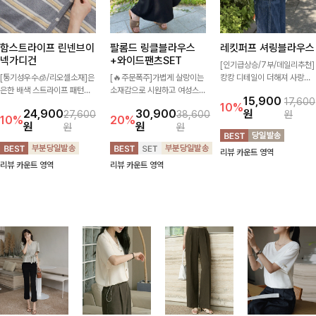
함스트라이프 린넨브이
팔롬드 링클블라우스
레킷퍼프 셔링블라우스
넥가디건
+와이드팬츠SET
[인기급상승/7부/데일리추천]
[통기성우수🧊/리오셀소재]은
[🔥주문폭주]가볍게 살랑이는
캉캉 디테일이 더해져 사랑스
은한 배색 스트라이프 패턴으
소재감으로 시원하고 여성스럽
럽고 풍성한 실루엣을 완성해
15,900
17,600
로 캐주얼하면서도 산뜻한 무
게 입어지는 블라우스+팬츠 세
주는 블라우스 🤍 가볍게 퍼지
10%
24,900
30,900
원
27,600
38,600
원
드 살려주는 니트 가디건 💛
트 🖤 허리 밴딩 디테일로 편
는 핏으로 체형을 자연스럽게
10%
20%
원
원
원
원
브이넥 라인에 슬림하게 떨어
안하면서도 자연스럽게 라인
커버해주며 여성스럽게 즐기기
지는 핏 더해져 단독으로도 여
잡아주어 꾸안꾸 무드로 멋스
좋아요 ✨
리뷰 카운트 영역
리하고 세련되게 입어져요-
럽게 완성!
리뷰 카운트 영역
리뷰 카운트 영역