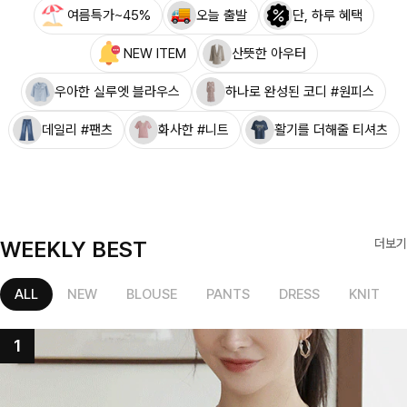
여름특가~45%
오늘 출발
단, 하루 혜택
NEW ITEM
산뜻한 아우터
우아한 실루엣 블라우스
하나로 완성된 코디 #원피스
데일리 #팬츠
화사한 #니트
활기를 더해줄 티셔츠
WEEKLY BEST
더보기
ALL
NEW
BLOUSE
PANTS
DRESS
KNIT