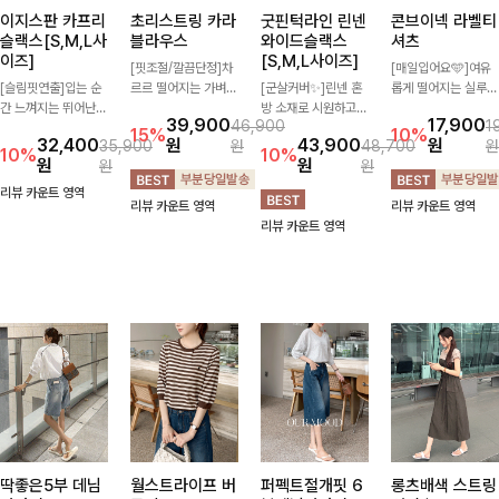
이지스판 카프리
초리스트링 카라
굿핀턱라인 린넨
콘브이넥 라벨티
슬랙스[S,M,L사
블라우스
와이드슬랙스
셔츠
이즈]
[S,M,L사이즈]
[핏조절/깔끔단정]차
[매일입어요🩵]여유
[슬림핏연출]입는 순
르르 떨어지는 가벼운
[군살커버✨]린넨 혼
롭게 떨어지는 실루엣
간 느껴지는 뛰어난
소재감으로 시원하고
방 소재로 시원하고
과 깔끔한 브이넥 디
39,900
17,900
46,900
1
신축성으로 활동량 많
쾌적하게 즐기기 좋은
쾌적하게 즐기기 좋은
자인으로 데일리하게
15%
10%
32,400
원
43,900
원
35,900
원
48,700
원
은 날에도 편안하게
카라 블라우스- 심플
와이드 슬랙스입니다.
즐기기 좋은 티셔츠-
10%
10%
원
원
원
원
🌿 발목이 드러나는
한 디자인에 클래식한
핀턱 디테일과 여유로
소매 라벨 디테일이
카프리 기장이 다리
카라와 버튼 디테일을
운 와이드 핏이 더해
은은한 포인트를 더해
리뷰 카운트 영역
리뷰 카운트 영역
리뷰 카운트 영역
라인을 더욱 길고 산
더해 데일리부터 오피
져 길고 멋스러운 실
심플하면서도 센스 있
리뷰 카운트 영역
뜻하게 보여주며, 깔
스룩까지 활용도 높게
루엣을 완성해드려
는 스타일을 완성해드
끔한 실루엣으로 출근
입기 좋아-
요-
려요!
룩부터 데일리룩까지
활용도 높게 즐기기
좋습니다
딱좋은5부 데님
월스트라이프 버
퍼펙트절개핏 6
롱츠배색 스트링