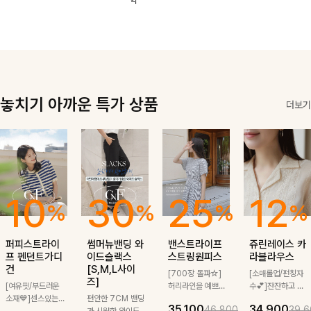
역
한 소재감으로
끔한 기장감과
로도, 특별한 날
은은한 결감으로
여름에도 부담
단정한 테일러드
에도 걸치기 좋
데일리부터 출근
없이 툭 걸치기
카라 디테일이
답니다!
룩까지 센스 있
좋은 아이템!
더해져 데일리룩
게 매치돼요
은 물론 출근룩
까지 세련된 무
드로 완성해줘요
🤍
놓치기 아까운 특가 상품
더보기
10
30
25
12
%
%
%
%
퍼피스트라이
썸머뉴밴딩 와
밴스트라이프
쥬린레이스 카
프 펜던트가디
이드슬랙스
스트링원피스
라블라우스
건
[S,M,L사이
[700장 돌파☆]
[소매롤업/펀칭자
즈]
[여유핏/부드러운
허리라인을 예쁘게
수💕]잔잔하고 고
소재💙]센스있는
편안한 7CM 밴딩
잡아주는 스트링과
급스러운 자수 디
35,100
34,900
46,800
39,6
스트라이프 패턴에
과 시원한 와이드
깔끔한 스트라이프
테일이 사랑스러운