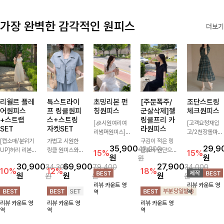
가장 완벽한 감각적인 원피스
더보기
리월르 플레
특스트라이
초밍리본 펀
[주문폭주/
조단스트링
어원피스
프 링클원피
칭원피스
군살삭제]젤
체크원피스
+스트랩
스+스트링
링클프리 카
[🧊시원여리여
[고객요청재입
SET
자켓SET
라원피스
리썸머원피스]
고/2천장돌파
[캡소매/분위기
가볍고 시원한
섬세한 펀칭 디
구김이 적은 링
💚]하나만 툭 착
35,900
29,9
42,200
UP]허리 리본
링클 원피스와
테일과 리본 포
클프리 원단으로
용해줘도 스타일
15%
15%
원
원
원
스트랩이 세트로
스트링 자켓이
인트가 어우러져
항상 깔끔하게
리시해 보이는
30,900
69,900
27,900
34,300
79,400
34,000
구성되어 여성스
세트로 구성되어
사랑스러운 무드
착용 가능하며
휘뚜루 마뚜루
10%
12%
18%
원
원
원
원
원
원
럽고 우아한 실
코디 고민 없이
를 더한 원피스
일자로 떨어지는
아이템 ~ ! 인생
리뷰 카운트 영
리뷰 카운트 영
루엣을 완성해주
완성도 높은 스
🤍 여리하게 퍼
넉넉한 핏으로
샷 건질 수 있는
역
역
는 원피스- 자연
타일링을 연출해
지는 실루엣으로
군살을 완벽히
세련된 무드의
리뷰 카운트 영
리뷰 카운트 영
리뷰 카운트 영
스럽게 퍼지는
주는 아이템 🤍
로맨틱하고 여성
커버해주는 원피
체크 패턴이 들
역
역
역
플레어 라인과
따로 또 같이 활
스럽게 연출돼요
스에요🖤
어간 원피스 : )
깔끔한 핏이 어
용하기 좋아 실
✨