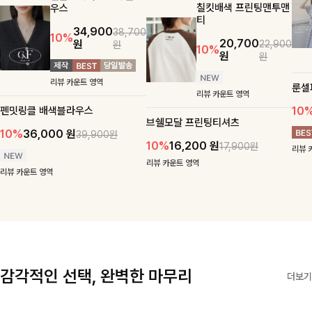
칠킷배색 프린팅맨투맨
우스
티
34,900
38,700
10%
20,700
원
22,900
원
10%
원
원
리뷰 카운트 영역
룬셀
리뷰 카운트 영역
펜밋링클 배색블라우스
10
브쉘모달 프린팅티셔츠
10%
36,000
원
39,900원
10%
16,200
원
17,900원
리뷰 
리뷰 카운트 영역
리뷰 카운트 영역
감각적인 선택, 완벽한 마무리
더보기