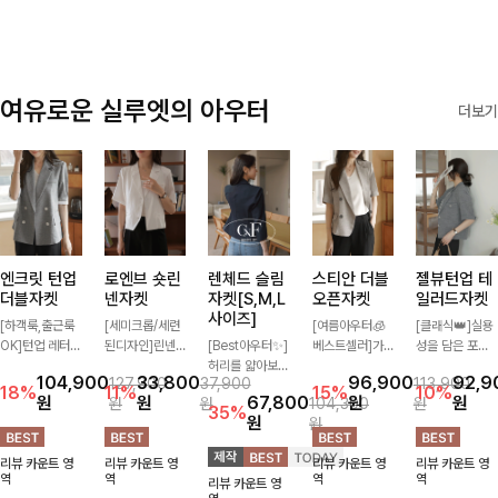
여유로운 실루엣의 아우터
더보기
엔크릿 턴업
로엔브 숏린
렌체드 슬림
스티안 더블
젤뷰턴업 테
더블자켓
넨자켓
자켓[S,M,L
오픈자켓
일러드자켓
사이즈]
[하객룩,출근룩
[세미크롭/세련
[여름아우터🧊
[클래식👑]실용
OK]턴업 레터링
된디자인]린넨
[Best아우터✨]
베스트셀러]가
성을 담은 포켓
포인트로 센스
이 블렌딩된 가
허리를 얇아보이
볍게 툭 걸쳐도
에 버튼과 소매
104,900
33,800
96,900
92,9
127,900
37,900
113,900
있게 완성된 썸
볍고 드라이한
게 만들어줄 슬
멋스러운 무드가
턴업 디테일로
18%
11%
15%
10%
원
원
67,800
원
원
원
원
104,300
원
머 자켓, 더블버
소재감으로 한여
림핏! 깔끔하고
살아나는 썸머
멋을 더했으며
35%
원
원
튼 디자인으로
름에도 부담 없
단정한 핏으로
오픈자켓✨ 백
유연한 소재로
깔끔하고 세련된
이 툭 걸치기 좋
고급스러운 분위
슬릿 디테일로
자연스러운 실루
리뷰 카운트 영
리뷰 카운트 영
리뷰 카운트 영
리뷰 카운트 영
무드가 느껴져요
은 반팔 자켓, 크
기를 연출시켜줄
착용감이 편안하
엣을 연출해주는
역
역
역
역
리뷰 카운트 영
🩶 가볍고 시원
롭에 가까운 깔
아우터로 데일리
며 깔끔한 핏과
아우터에요~!