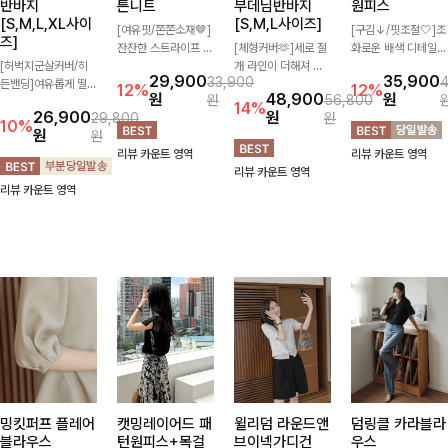
반바지
튼니트
부데님반바지
원피스
[S,M,L,XL사이
[S,M,L사이즈]
[여유핏/쫀쫀소재🤎]
[구김↓/핏조절🤍]조
즈]
잔잔한 스트라이프 패
[체형커버🫶]세로 절
화로운 배색 디테일로
[허벅지군살커버/히
턴과 버튼 포인트가
개 라인이 더해져 다
스타일을 더한 원피
29,900
35,900
33,900
든밴딩]여유롭게 떨어
더해져 캐주얼하면서
리 라인을 더욱 길고
스! 스트링이 내장되
12%
12%
원
48,900
원
원
56,800
지는 와이드핏과 부담
도 세련된 무드를 연
슬림하게 연출해주는
어있어 여리여리한 라
14%
26,900
원
29,800
원
없는 5부 기장으로 편
출해주는 니트- 가볍
5부 데님 반바지 🤍
인을 만들어주고 넉넉
10%
원
원
안하게 즐기기 좋은
고 부드러운 착용감으
부담 없는 기장과 여
한 포켓으로 실용성까
리뷰 카운트 영역
리뷰 카운트 영역
데님 팬츠 ✨ 빈티지
로 단독은 물론 데일
유로운 핏으로 편안하
지 갖췄어요:)
리뷰 카운트 영역
한 워싱감이 더해져
리룩으로 활용하기 좋
게 착용되며 다양한
리뷰 카운트 영역
캐주얼하면서도 트렌
은 아이템!
상의와 손쉽게 매치되
디한 무드로 연출
어 데일리부터 휴가룩
까지 활용도 높게 즐
기기 좋아요 d
밍킷퍼프 플레어
캣밍레이어드 패
윌리덤 라운드앤
덤링클 카라블라
블라우스
턴원피스+목걸
브이넥가디건
우스