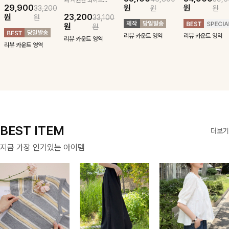
29,900
원
원
33,200
원
원
귀여운 퍼피 펜던
구김 제로 슬랙스
패턴에 링클프리!
블라우스-페미닌
원
23,200
원
33,100
트로 포인트를 선
로 여름 잡아보자 !
💙플레어지는 롱한
하면서 여리한 무
원
원
사하는 니트 가디
기장감까지 완벽한
드로 즐겨지는
리뷰 카운트 영역
리뷰 카운트 영역
건을 소개할게요 :)
데일리 원피스:B
ITEM
리뷰 카운트 영역
리뷰 카운트 영역
BEST ITEM
더보기
지금 가장 인기있는 아이템