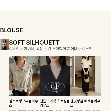
우러져 단정하면
용적이며, 스트
서도 여리한 무
링 디테일로 다
드로 입어져✨
양한 핏을 연출
할 수 있어 데일
리부터 여행룩까
지 멋스럽게 즐
BLOUSE
기기 좋아요 ✨
DOUBLE THE JOY
SOFT SILHOUETT
COZY ESSENTIAL
함께할 때 더욱 완벽한, 합리적인 선택으로 채우는 즐거움
살랑이는 가벼움, 입는 순간 우아함이 피어나는 실루엣
매일의 일상을 부드럽게 감싸줄 니트 컬렉션
켐펜던트 꽈배기니트
칠스트라이프 카라7
폴딘울 골지유넥니트
첼스트링 7부블라우
맨튼브이넥 스트링블
펜밋링클 배색블라우
필첸체크 스트링블라
캠릿리본 뷔스티에원
테킷미 레터링티셔츠
부니트
스
라우스
스
꽈배기 짜임에 미니 펜던트
[여리핏/가벼운착용감]은은
우스+플레어스커트
피스+티셔츠SET
+반바지SET