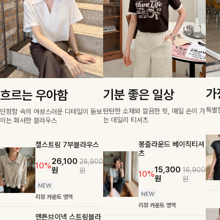
가
기분 좋은 일상
흐르는 우아함
특별
탄탄한 소재와 깔끔한 핏, 매일 손이 가
단정함 속의 여성스러운 디테일이 돋보
는 데일리 티셔츠
이는 화사한 블라우스
몽즐라운드 베이직티셔
첼스트링 7부블라우스
츠
26,100
28,900
10%
15,300
원
16,900
원
10%
원
원
리뷰 카운트 영역
리뷰 카운트 영역
맨튼브이넥 스트링블라