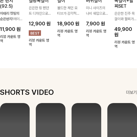
은 반지
컬링목걸이
걸이
버귀걸이
목걸이+팔
(92.5)
찌SET
은은한 링 펜던
볼드한 체인 모
미니 사이즈의
이태리 컷팅의
트 디자인으로
티브가 감각적인
나비 쉐입으로
은은한 진주 목
순은반지!
레이
심플한 POINT,
포인트가 되어주
은은하게 빛을
걸이와 팔찌가
12,900
원
18,900
원
7,900
원
어드 하기 좋은
써지컬스틸 소재
는 귀걸이- 심플
내어줄 이어링,
세트로 구성되어
11,900
원
49,900
반지에요!고급스
로 변색 걱정 없
하면서도 존재감
과하지 않은 포
한 번에 완성도
리뷰 카운트 영
리뷰 카운트 영
원
러운 컬러감과
이 데일리로 착
있는 디자인으로
역
인트가 되어줘
역
높은 스타일링을
리뷰 카운트 영
리뷰 카운트 영
디테일로 강추에
역
용하기 좋아요-
데일리룩부터 스
데일리로 착용하
연출해주는 아이
리뷰 카운트 영
역
요^^
타일리시한 포인
기 좋아요:)
템 🤍 데일리룩
역
트룩까지 다양하
부터 하객룩, 모
게 매치하기 좋
임룩까지 우아한
은 아이템💎
포인트를 더해주
며 따로 또는 함
께 다양하게 활
용하기 좋아요
✨
SHORTS VIDEO
더보기