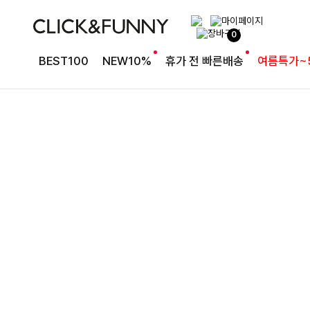
여유로운 핏의 코튼 팬츠
0
라인보정핏 절개코튼와이드팬츠[S,M,L사이즈]
BEST100
NEW10%
휴가 전 빠른배송
여름특가~