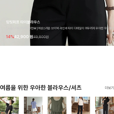
밍팃퍼프 타이블라우스
[고급스러움/하객룩추천💎]여성스러운 브이넥 라인과 타이 디테일이 어우러져 우아한 무드를 
라우스 🤍 여유로운 7부 소매로 편안하게 착용되며 데일리룩부터 출근룩, 하객룩까지 세련된
14%
42,900
원
49,800원
기 좋은 아이템이에요
여름을 위한 우아한 블라우스/셔츠
더보기