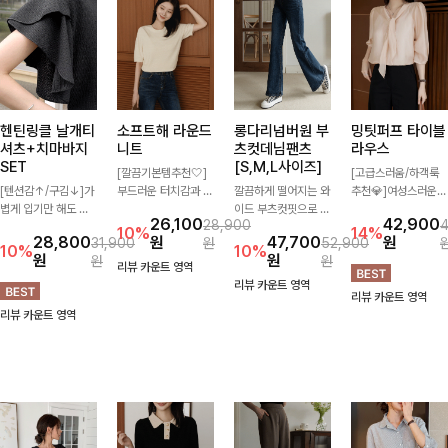
헨틴링클 날개티
소프트해 라운드
롱다리넘버원 부
밍팃퍼프 타이블
셔츠+치마바지
니트
츠컷데님팬츠
라우스
SET
[S,M,L사이즈]
[깔끔기본템추천🤍]
[고급스러움/하객룩
[텐션감↑/구김↓]가
부드러운 터치감과 군
깔끔하게 떨어지는 와
추천💎]여성스러운
볍게 입기만 해도 코
더더기 없는 디자인으
이드 부츠컷핏으로 다
브이넥 라인과 타이
26,100
42,900
28,900
디가 완성되는 세트
로 매일 손이 가는 자
리 라인을 길어 보이
디테일이 어우러져 우
10%
14%
28,800
원
47,700
원
31,900
원
52,900
아이템으로, 자연스럽
체제작 니트입니다.
게 연출해주는 데님
아한 무드를 완성해주
10%
10%
원
원
원
원
게 퍼지는 프릴 날개
자연스럽게 떨어지는
팬츠입니다. 은은한
는 7부 블라우스 🤍
리뷰 카운트 영역
소매가 우아한 포인트
여유핏과 깔끔한 라운
워싱이 더해져 캐주얼
여유로운 7부 소매로
리뷰 카운트 영역
리뷰 카운트 영역
를 더해드립니다💕
드넥으로 단독은 물론
하면서도 세련된 분위
편안하게 착용되며 데
리뷰 카운트 영역
잔잔한 링클 텍스처
이너로도 활용하기 좋
기를 완성하며, 데일
일리룩부터 출근룩,
소재와 편안한 허리밴
아요.
리하게 손이 자주 가
하객룩까지 세련된 스
딩으로 하루 종일 산
요-
타일링을 연출하기 좋
뜻하고 쾌적하게 즐겨
은 아이템이에요
보세요!