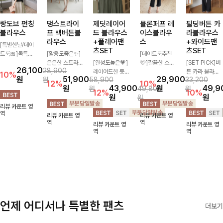
랑도브 펀칭
댕스트라이
제딧레이어
뮬론퍼프 레
필딩버튼 카
블라우스
프 백버튼블
드 블라우스
이스블라우
라블라우스
라우스
+플레어팬
스
+와이드팬
[특별한날/데이
츠SET
츠SET
트룩🎀]독특한
[활용도좋은✨]
[데이트룩추천
펀칭 패턴으로
은은한 스트라이
[완성도높은💗]
🩷]깔끔한 소매
[SET PICK]버
26,100
28,900
시원해보이면서
프 패턴이 더해
레이어드한 듯
퍼프와 레이스
튼 카라 블라우
10%
원
51,900
29,900
원
58,900
33,200
로맨틱한 무드를
져 심플한 코디
자연스러운 나시
자수로 사랑스러
스와 팬츠, 스트
12%
10%
원
43,900
원
49,9
원
49,800
원
선사하는 블라우
에도 세련된 포
와 버튼 원피스
운 분위기를 담
랩까지 구성된
12%
10%
원
원
원
스:) 풍성한 퍼프
인트를 더해드리
가 함께 구성된
았으며 은은한
활용도 높은 3
리뷰 카운트 영
소매와 밑단 셔
며 깔끔한 스트
세트 아이템입니
체크 패턴이 더
종 세트 🤍 코디
역
리뷰 카운트 영
리뷰 카운트 영
링으로 스타일을
라이프 디테일로
다. 코디 고민 없
해져 밋밋함 없
걱정 없이 한 번
역
역
리뷰 카운트 영
리뷰 카운트 영
더했어요
유행 없이 오래
이 한 벌만으로
이 여성스러움
에 완성도 있는
역
역
함께하기 좋은
도 내추럴하면서
가득 느껴지는
스타일링을 연출
블라우스예요
여성스러운 썸머
블라우스에요🤍
할 수 있어 데일
룩 완성!
리하게 즐기기
좋아요 ✨
언제 어디서나 특별한 팬츠
더보기