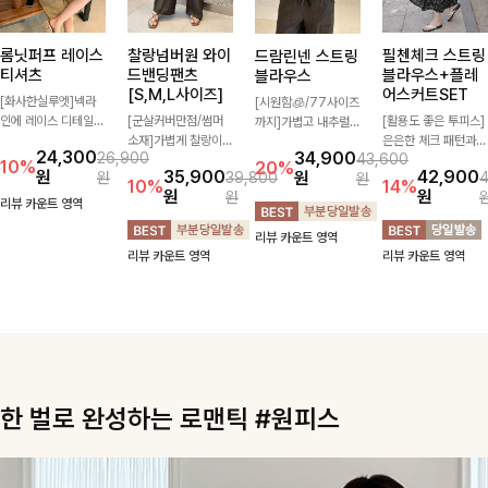
롬닛퍼프 레이스
찰랑넘버원 와이
필첸체크 스트링
드람린넨 스트링
티셔츠
드밴딩팬츠
블라우스+플레
블라우스
[S,M,L사이즈]
어스커트SET
[화사한실루엣]넥라
[시원함🧊/77사이즈
인에 레이스 디테일로
[군살커버만점/썸머
[활용도 좋은 투피스]
까지]가볍고 내추럴한
여성스러운 분위기를
소재]가볍게 찰랑이는
은은한 체크 패턴과
텍스처가 돋보이는 블
24,300
34,900
26,900
43,600
더했으며 풍성한 퍼프
원단과 여유로운 와이
허리 스트링 디테일이
라우스로, 답답함 없
10%
20%
원
35,900
42,900
원
원
39,800
원
소매로 군살을 숨겨주
드 핏으로 하루 종일
어우러진 투피스 세트
는 슬릿 카라 디자인
10%
14%
원
원
원
는 동시에 러블리한
편안하게 착용하실 수
입니다. 여유로운 상
이 얼굴선을 더욱 시
리뷰 카운트 영역
무드를 극대화시킨 티
있는 팬츠입니다 🖤
의와 풍성하게 퍼지는
원하게 연출해드립니
리뷰 카운트 영역
셔츠에요🤍
✨ 허리 전체 밴딩과
롱스커트가 자연스러
다 🤍🌿
리뷰 카운트 영역
리뷰 카운트 영역
스트링 디테일로 안정
운 체형 커버는 물론,
감 있는 착용감을 더
단품으로도 다양하게
해드려요!
활용하기 좋아요🖤
한 벌로 완성하는 로맨틱 #원피스