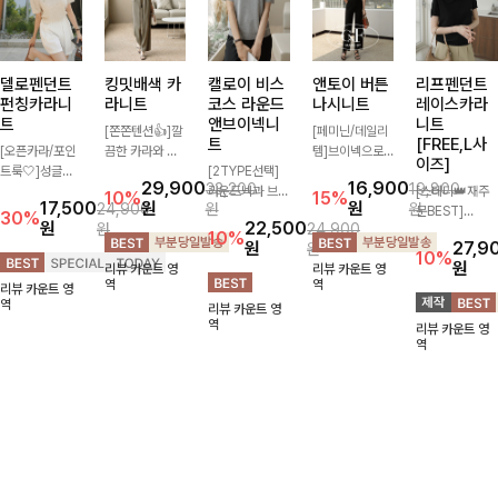
델로펜던트
킹밋배색 카
캘로이 비스
앤토이 버튼
리프펜던트
펀칭카라니
라니트
코스 라운드
나시니트
레이스카라
트
앤브이넥니
니트
[쫀쫀텐션👍]깔
[페미닌/데일리
트
[FREE,L사
[오픈카라/포인
끔한 카라와 반
템]브이넥으로
이즈]
트룩🤍]성글한
오픈 디자인이
[2TYPE선택]
답답하지 않고
29,900
16,900
33,200
19,800
짜임으로 시원한
만나 하나만 입
라운드넥과 브이
베이직한 디자인
[스테디👑재주
10%
15%
17,500
원
원
24,900
원
원
통기성 느껴지는
어도 완성도 높
넥 두 가지 디자
의이너로 단독으
문BEST]
30%
원
22,500
원
24,900
카라 니트! 내추
은 스타일링을
인으로 취향에
로도 언제나 만
사랑스러움 가득
10%
원
27,9
원
럴하게 떨어지는
연출해드려요 부
맞게 선택 가능
능 아이템!산뜻
담은 카라 니트
10%
원
리뷰 카운트 영
리뷰 카운트 영
여유핏에 오픈
담 없이 즐기기
한 베이직 니트
한 여름, 시원하
에 펜던트 포인
역
역
리뷰 카운트 영
카라 디테일 더
좋은 데일리 니
🤍 깔끔한 실루
게 보내요 :) ♡
트까지 톡-톡 얼
역
리뷰 카운트 영
해져 꾸안꾸 무
트로 어디에나
엣과 부드러운
굴을 밝혀주는
역
리뷰 카운트 영
드로 즐기기 좋
손쉽게 매치됩니
착용감으로 단독
컬러와 함께 해
역
아요-
다
은 물론 이너까
요-
지 활용도 높게
즐기기 좋아요
✨