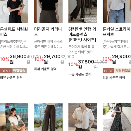
룬셀퍼프 셔링원
더리골지 카라니
강력한편안함 와
룬카일 스트라이
피스
트
이드슬랙스
프셔츠
[FREE,L사이즈]
[데이트룩추천🩷]은
클래식한 배색 카라와
[1만장돌파**1위템
은한 셔링 디테일과
골드 버튼 디테일이
군더더기 없이 툭 떨
🏆]가볍게 걸쳐도 살
퍼프 소매가 어우러져
세련된 포인트를 더해
어지는 와이드핏으로
아나는 산뜻한 컬러
36,900
29,700
29,900
40,900
32,900
사랑스러운 무드를 완
주는 니트입니다. 세
세련된 실루엣을 완성
감, 여름에 딱 맞는 코
10%
10%
13%
원
원
37,800
원
원
원
41,900
성해주는 원피스🤍
로 골지 짜임이 슬림
해주는 슬랙스입니다.
튼 셔츠❤️ 여유 있는
10%
원
원
허리 스모크 밴딩이
한 실루엣을 연출해
깔끔한 디자인과 롱한
핏과 스트라이프 패
리뷰 카운트 영역
슬림한 실루엣을 연출
단정하면서도 여성스
기장감으로 다리가 길
턴, 자연스러운 실루
리뷰 카운트 영역
리뷰 카운트 영역
리뷰 카운트 영역
해주며, 자연스럽게
러운 무드를 완성해드
어 보이고 뒷밴딩으로
엣으로 데일리 코디에
퍼지는 플레어 라인으
려요.
편안하기까지-
부담 없이 매치된답니
로 여성스럽고 편안하
다:)
게 즐기기 좋아요