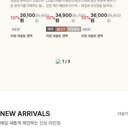
로 센스있는 아웃핏을 완성
[골드버튼/클래식무드🤍]
하게 더해진 울 함유 소재로
SET
잔잔한 광택감이 고급스러
[고급스러운/시원한소재]은
소매와 밑단 부분에 배색 디
[여름코디추천👍]뷔스티에
[데일리부터 여행룩까지]감
해주는 반팔니트예요- 소프
스트라이프 패턴으로 데일
포근하면서도 가볍게 착용
운 분위기를 더해주는 블라
은한 체크 패턴과 브이넥으
테일로 밋밋함을 덜어내고
[활용도 좋은 투피스]은은한
원피스와 티셔츠가 세트로 구
각적인 레터링 티셔츠와 플레
22,900
24,300
26,900
26,900
트한 텍스처의 비스코스 혼
리룩에 포인트를 더해줄 아
되는 니트예요🧶 세로 골지
우스예요 ✨ 허리 스트링과
로 단정하면서 실버버튼으
더욱 멋스럽게 연출되며 링
15%
10%
체크 패턴과 허리 스트링 디
성되어 코디 고민 없이 완성
어 핏 반바지가 함께 구성된
원
31,900
원
26,100
34,900
36,000
원
35,400
원
28,900
38,700
39,900
방 소재로 누구나 부담없이
이템입니다 카라넥 디자인
짜임 디테일이 슬림한 실루
프릴 밑단이 자연스럽게 실
로 고급스러운 디테일을 넣
클 소재로 구김 걱정없이 즐
39,900
29,900
10%
10%
10%
10%
46,300
36,400
테일이 어우러진 투피스 세트
도 높은 스타일링을 연출해주
세트 아이템으로, 편안하면서
14%
18%
원
원
원
원
원
원
원
원
입기 좋아요
으로 깔끔한 이미지로 만들
엣을 연출해주며, 부드러운
루엣을 살려주며, 여유로운
었으며 밑단스트링으로 핏
길 수 있는 블라우스랍니
42,900
원
원
리뷰 카운트 영역
49,800
원
원
입니다. 여유로운 상의와 풍
는 아이템 🤍 레이어드한 듯
도 캐주얼한 꾸안꾸룩을 완성
14%
어 주는 7부 니트입니다 ~
신축성까지 더해져 데일리
핏으로 편안하면서도 여성
을 더욱 깔끔하게 잡아주는
다:)
원
원
성하게 퍼지는 롱스커트가 자
센스 있는 무드로 데일리하게
해드립니다 ✨🩵
리뷰 카운트 영역
로 즐기기 좋답니다🤍
스러운 무드를 완성해준답
블라우스예요 :)
연스러운 체형 커버는 물론,
편안하게 즐기기 좋아요 ✨
리뷰 카운트 영역
리뷰 카운트 영역
리뷰 카운트 영역
리뷰 카운트 영역
니다 🤍
리뷰 카운트 영역
리뷰 카운트 영역
단품으로도 다양하게 활용하
리뷰 카운트 영역
기 좋아요🖤
1
/
3
NEW ARRIVALS
더보기
매일 새롭게 제안하는 신상 라인업