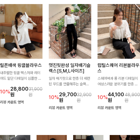
릴픈배색 링클블라우스
멋진핏완성 일자배기슬
럽틸스퀘어 리본블라우
랙스[S,M,L사이즈]
스
내추럴한 링클 텍스처와 레이
어드 밑단 디테일이 심플한 디
일자 배기핏으로 한층 더 세련
스퀘어넥과 롱 리본 디테일이
자인에 포인트를 더해주며, 가
된 무드를 연출해주는 슬랙스
여성스러운 분위기를 한층 더
28,800
31,900
볍게 툭 입기만 해도 멋스러운
입니다. 차분한 핏감과 롱한 기
해주는 블라우스입니다. 자연
10%
원
29,700
44,100
원
32,900
48,900
스타일을 완성해드려요- 여유
장으로 상의를 어떤 스타일과
스럽게 잡힌 셔링과 봉긋한 소
10%
10%
원
원
원
원
로운 핏으로 군살은 자연스럽
매치해도 멋스럽게 완성돼요.
매가 여리한 실루엣을 연출해
리뷰 카운트 영역
게 커버해주고, 편안한 착용감
특별한 날은 물론 데일리룩으
리뷰 카운트 영역
리뷰 카운트 영역
까지 더해 손이 자주 가는 데일
로도 부담 없이 즐기기 좋아요
리 아이템이랍니다🤍
🎀