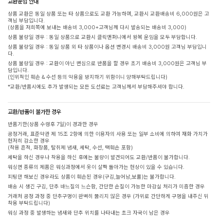
교환운임 안내
상품 교환은 동일 상품 또는 타 상품으로도 교환 가능하며, 교환시 교환배송비 6,000원은 고
객님 부담입니다.
(상품을 저희쪽에 보내는 배송비 3,000+고객님께 다시 발송되는 배송비 3,000)
상품 불량일 경우 : 동일 상품으로 교환시 클릭앤퍼니에서 왕복 운임을 모두 부담합니다.
상품 불량일 경우 : 동일 상품 외 타 상품이나 옵션 변경시 배송비 3,000원 고객님 부담입니
다.
상품 불량일 경우 : 교환이 아닌 변심으로 반품을 할 경우 초기 배송비 3,000원은 고객님 부
담입니다.
(인위적인 훼손 & 수선 등의 악용을 방지하기 위함이니 양해부탁드립니다)
*교환/반품시에도 추가 발생되는 모든 도선료는 고객님께서 부담해주셔야 합니다.
교환/반품이 불가한 경우
반품기한(상품 수령후 7일)이 경과한 경우
공정거래, 표준약관 제 15조 2항에 의한 이용자의 사용 또는 일부 소비에 의하여 재화 가치가
현저히 감소한 경우
(착용 흔적, 화장품, 탈취제 냄새, 세탁, 수선, 택훼손 포함)
세탁을 하신 경우나 착용을 하신 후에는 불량이 발견되어도 교환/반품이 불가합니다.
워싱면 종류의 제품은 워싱과정에서 옷이 살짝 돌아가는 현상이 있을 수 있습니다.
피팅만 해보신 경우라도 상품이 훼손된 경우(구김,늘어남,보풀)는 불가합니다.
배송 시 생긴 구김, 단추 바느질의 느슨함, 간단한 손질이 가능한 마감실 처리가 미흡한 경우
거래처 공정 과정 중 단추구멍이 완벽히 뚫리지 않은 경우 (가위로 간단하게 구멍을 내주신 뒤
착용 부탁드립니다)
워싱 과정 중 발생하는 냄새와 단추 위치를 나타내는 초크 자국이 남은 경우