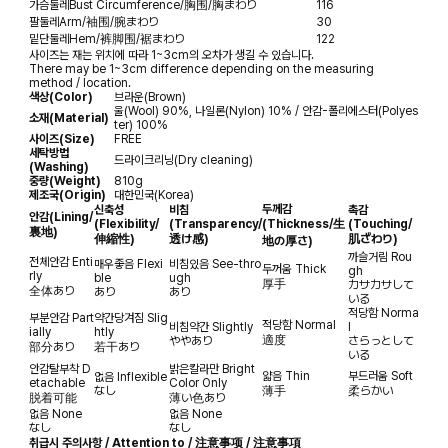
가슴둘레
Bust Circumference/胸围/胸まわり
116
팔둘레
Arm/袖围/腕まわり
30
밑단둘레
Hem/裤脚围/裾まわり
122
사이즈는 재는 위치에 따라 1~3cm의 오차가 생길 수 있습니다.
There may be 1~3cm difference depending on the measuring
method / location.
색상(Color)
브라운(Brown)
울(Wool) 90%, 나일론(Nylon) 10% / 안감-폴리에스터(Polyes
소재(Material)
ter) 100%
사이즈(Size)
FREE
세탁방법
드라이크리닝(Dry cleaning)
(Washing)
중량(Weight)
810g
제조국(Origin)
대한민국(Korea)
두께감
신축성
비침
촉감
안감
(Lining/
(Flexibility/
(Transparency/
(Thickness/生
(Touching/
裏地)
伸縮性)
透け感)
肌ざわり)
地の厚さ)
까슬거림
Rou
전체안감
Enti
매우좋음
Flexi
비침있음
See-thro
두꺼움
Thick
gh
rly
ble
ugh
厚手
カサカサして
全体あり
あり
あり
いる
적당함
Norma
부분안감
Part
약간당겨짐
Slig
적당함
Normal
비침약간
Slightly
l
ially
htly
適度
ややあり
さらっとして
部分あり
若干あり
いる
안감탈부착
D
밝은칼라만
Bright
얇음
Thin
부드러움
Soft
없음
Inflexible
etachable
Color Only
なし
薄手
柔らかい
脱着可能
薄い色あり
없음
None
없음
None
なし
なし
취급시 주의사항 / Attention to / 注意事项 / 注意事項