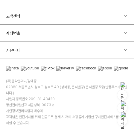
고객센터
계좌번호
커뮤니티
(주)클릭앤퍼니/김예중
02880 서울특별시 성북구 성북로 49 (성북동, 운석빌딩) 운석빌딩 5층(반품주소가 아닙
니다.)
사업자 등록번호 209-81-43420
통신판매업신고 서울성북-0073호
개인정보관리책임자 박수미
고객님은 안전거래를 위해 현금으로 결제 시 저희 소핑몰에 가입한 구매안전서비스를 이용
하실 수 있습니다.