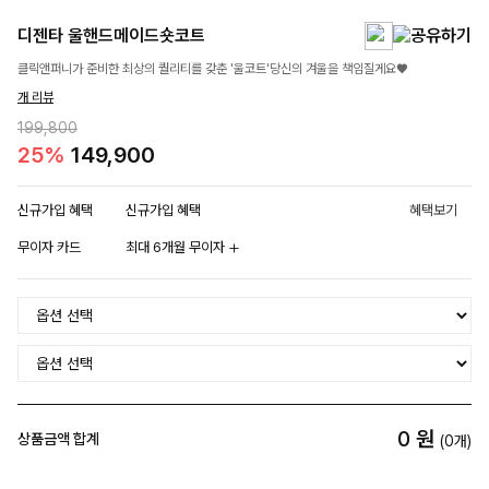
디젠타 울핸드메이드숏코트
클릭앤퍼니가 준비한 최상의 퀄리티를 갖춘 '울코트'당신의 겨울을 책임질게요♥
개 리뷰
199,800
25%
149,900
신규가입 혜택
신규가입 혜택
혜택보기
무이자 카드
최대 6개월 무이자
0
원
상품금액 합계
(
0
개)