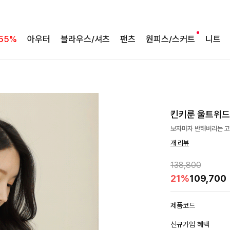
55%
아우터
블라우스/셔츠
팬츠
원피스/스커트
니트
킨키룬 울트위드
보자마자 반해버리는 고
개 리뷰
138,800
21%
109,700
제품코드
신규가입 혜택