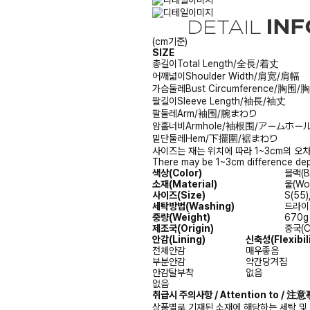
(cm기준)
SIZE
총길이
Total Length/全長/着丈
어깨넓이
Shoulder Width/肩宽/肩幅
가슴둘레
Bust Circumference/胸围
팔길이
Sleeve Length/袖長/袖丈
팔둘레
Arm/袖围/腕まわり
암홀너비
Armhole/袖根围/アームホー
밑단둘레
Hem/下擺圍/裾まわり
사이즈는 재는 위치에 따라 1~3cm의 오차
There may be 1~3cm difference dep
색상(Color)
블랙(Bl
소재(Material)
울(Wo
사이즈(Size)
S(55)
세탁방법(Washing)
드라이크
중량(Weight)
670g
제조국(Origin)
중국(C
안감
(Lining)
신축성
(Flexibil
전체안감
매우좋음
부분안감
약간당겨짐
안감탈부착
없음
없음
취급시 주의사항 / Attention to / 
상품별로 기재된 소재에 해당하는 세탁 및