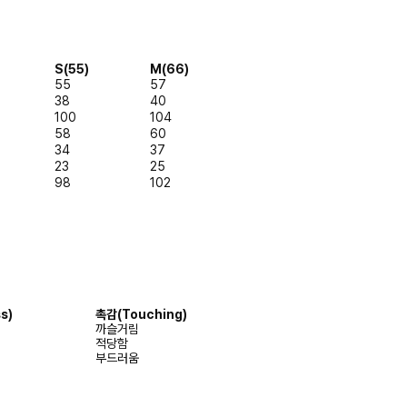
S(55)
M(66)
55
57
38
40
100
104
58
60
34
37
23
25
98
102
s)
촉감
(Touching)
까슬거림
적당함
부드러움