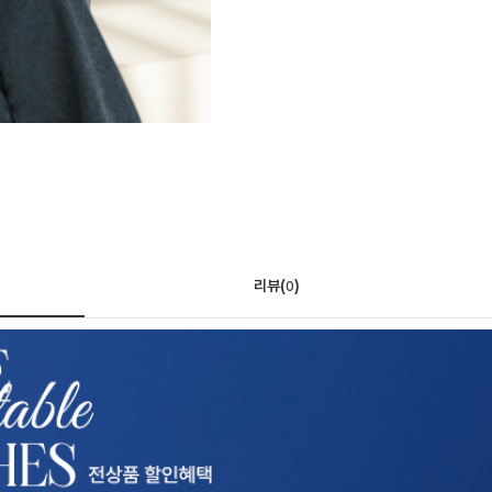
리뷰(
)
0