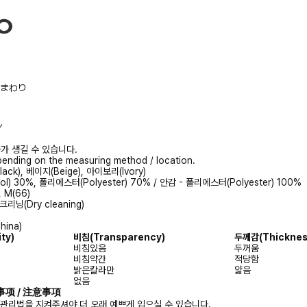
/胸まわり
ル
가 생길 수 있습니다.
ending on the measuring method / location.
ack), 베이지(Beige), 아이보리(Ivory)
ol) 30%, 폴리에스터(Polyester) 70% / 안감 - 폴리에스터(Polyester) 100%
, M(66)
리닝(Dry cleaning)
hina)
ity)
비침
(Transparency)
두께감
(Thicknes
비침있음
두꺼움
비침약간
적당함
밝은칼라만
얇음
없음
注意事项 / 注意事項
 관리법을 지켜주셔야 더 오래 예쁘게 입으실 수 있습니다.