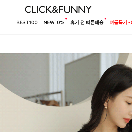
BEST100
NEW10%
휴가 전 빠른배송
여름특가~