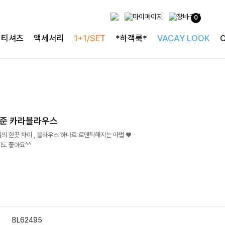
0
티셔츠
액세서리
1+1/SET
*하객룩*
VACAY LOOK
이준 카라블라우스
타일의 한끗 차이 , 블라우스 하나로 로맨틱해지는 마법 ♥
도 좋아요^^
BL62495