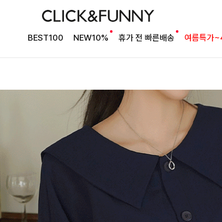
BEST100
NEW10%
휴가 전 빠른배송
여름특가~