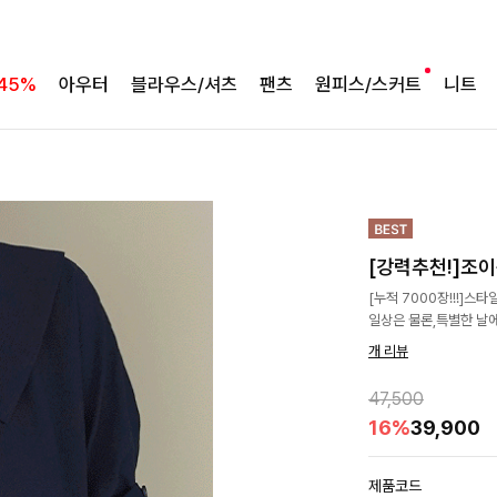
45%
아우터
블라우스/셔츠
팬츠
원피스/스커트
니트
[강력추천!]조
[누적 7000장!!!]스
일상은 물론,특별한 날에
개 리뷰
47,500
16%
39,900
제품코드