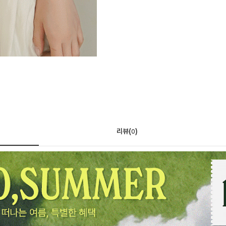
리뷰(
)
0