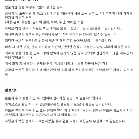
반품기한(상품 수령후 7일)이 경과한 경우
공정거래, 표준약관 제 15조 2항에 의한 이용자의 사용 또는 일부 소비에 의하여 재화 가치가
현저히 감소한 경우
(착용 흔적, 화장품, 탈취제 냄새, 세탁, 수선, 택훼손 포함)
세탁을 하신 경우나 착용을 하신 후에는 불량이 발견되어도 교환/반품이 불가합니다.
워싱면 종류의 제품은 워싱과정에서 옷이 살짝 돌아가는 현상이 있을 수 있습니다.
피팅만 해보신 경우라도 상품이 훼손된 경우(구김,늘어남,보풀)는 불가합니다.
배송 시 생긴 구김, 단추 바느질의 느슨함, 간단한 손질이 가능한 마감실 처리가 미흡한 경우
거래처 공정 과정 중 단추구멍이 완벽히 뚫리지 않은 경우 (가위로 간단하게 구멍을 내주신 뒤
착용 부탁드립니다)
워싱 과정 중 발생하는 냄새와 단추 위치를 나타내는 초크 자국이 남은 경우
지퍼의 뻣뻣한 움직임, 신발이나 가방 및 소품 마감 처리에서 생긴 소량의 본드 자국이 있는 경
우
환불 안내
환불시 수거 상품 확인 후 3일이내 결제하신 방법으로 환불해드립니다
예치금으로 환불 시 다시 원결제(무통장,핸드폰,카드)로의 환불은 불가합니다.
핸드폰 결제후 부분 취소 또는 결제한 달이 지나 환불시, 통신사 정책상 핸드폰 취소가 되지않
아 반품시 결제금액의 3.75%가 차감 후 환불됩니다.
적립금과 복합 결제하여 주문하였을 경우 환불 요청시 적립금이 우선적으로 환원됩니다.