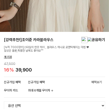
[강력추천!]조이준 카라블라우스
[누적 7000장!!!]스타일의 한끗 차이 , 블라우스 하나로 로맨틱해지는 마법 ♥
일상은 물론,특별한 날에도 좋아요^^
개 리뷰
47,500
16%
39,900
신규가입 혜택
신규가입 혜택
혜택보기
무이자 카드
최대 6개월 무이자