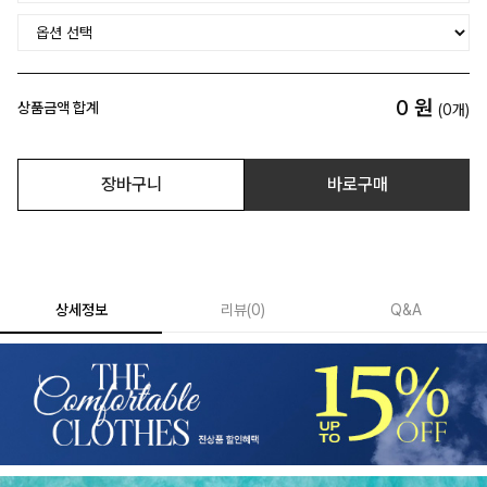
0
원
상품금액 합계
(
0
개)
장바구니
바로구매
상세정보
리뷰
(
0
)
Q&A