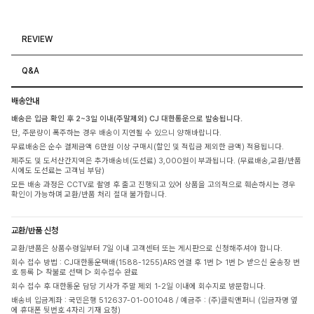
REVIEW
Q&A
배송안내
배송은 입금 확인 후 2~3일 이내(주말제외) CJ 대한통운으로 발송됩니다.
단, 주문량이 폭주하는 경우 배송이 지연될 수 있으니 양해바랍니다.
무료배송은 순수 결제금액 6만원 이상 구매시(할인 및 적립금 제외한 금액) 적용됩니다.
제주도 및 도서산간지역은 추가배송비(도선료) 3,000원이 부과됩니다. (무료배송,교환/반품
시에도 도선료는 고객님 부담)
모든 배송 과정은 CCTV로 촬영 후 출고 진행되고 있어 상품을 고의적으로 훼손하시는 경우
확인이 가능하며 교환/반품 처리 절대 불가합니다.
교환/반품 신청
교환/반품은 상품수령일부터 7일 이내 고객센터 또는 게시판으로 신청해주셔야 합니다.
회수 접수 방법 : CJ대한통운택배(1588-1255)ARS 연결 후 1번 ▷ 1번 ▷ 받으신 운송장 번
호 등록 ▷ 착불로 선택 ▷ 회수접수 완료
회수 접수 후 대한통운 담당 기사가 주말 제외 1-2일 이내에 회수지로 방문합니다.
배송비 입금계좌 : 국민은행 512637-01-001048 / 예금주 : (주)클릭앤퍼니 (입금자명 옆
에 휴대폰 뒷번호 4자리 기재 요청)