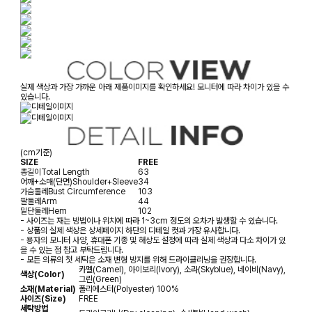
실제 색상과 가장 가까운 아래 제품이미지를 확인하세요! 모니터에 따라 차이가 있을 수
있습니다.
(cm기준)
SIZE
FREE
총길이
Total Length
63
어깨+소매(단면)
Shoulder+Sleeve
34
가슴둘레
Bust Circumference
103
팔둘레
Arm
44
밑단둘레
Hem
102
- 사이즈는 재는 방법이나 위치에 따라 1~3cm 정도의 오차가 발생할 수 있습니다.
- 상품의 실제 색상은 상세페이지 하단의 디테일 컷과 가장 유사합니다.
- 용자의 모니터 사양, 휴대폰 기종 및 해상도 설정에 따라 실제 색상과 다소 차이가 있
을 수 있는 점 참고 부탁드립니다.
- 모든 의류의 첫 세탁은 소재 변형 방지를 위해 드라이클리닝을 권장합니다.
카멜(Camel), 아이보리(Ivory), 소라(Skyblue), 네이비(Navy),
색상(Color)
그린(Green)
소재(Material)
폴리에스터(Polyester) 100%
사이즈(Size)
FREE
세탁방법