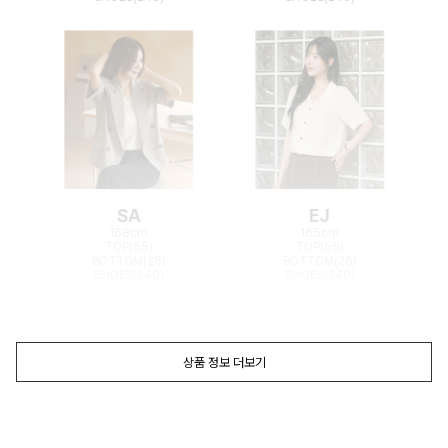
SA
EJ
168cm
165cm
TOP(55)
TOP(55)
BOTTOM(26)
BOTTOM(26)
SHOES(240)
SHOES(240)
상품 정보 더보기