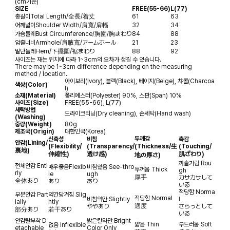
(cm기준)
SIZE
FREE(55-66)
L(77)
총길이
Total Length/全長/着丈
61
63
어깨넓이
Shoulder Width/肩寬/肩幅
32
34
가슴둘레
Bust Circumference/胸圍/胸まわり
84
88
암홀너비
Armhole/肩腋寬/アームホール
21
23
밑단둘레
Hem/下擺圍/裾まわり
88
92
사이즈는 재는 위치에 따라 1~3cm의 오차가 생길 수 있습니다.
There may be 1~3cm difference depending on the measuring
method / location.
아이보리(Ivory), 블랙(Black), 베이지(Beige), 챠콜(Charcoa
색상(Color)
l)
소재(Material)
폴리에스터(Polyester) 90%, 스판(Span) 10%
사이즈(Size)
FREE(55-66), L(77)
세탁방법
드라이크리닝(Dry cleaning), 손세탁(Hand wash)
(Washing)
중량(Weight)
80g
제조국(Origin)
대한민국(Korea)
두께감
신축성
비침
촉감
안감
(Lining/
(Flexibility/
(Transparency/
(Thickness/生
(Touching/
裏地)
伸縮性)
透け感)
肌ざわり)
地の厚さ)
까슬거림
Rou
전체안감
Enti
매우좋음
Flexib
비침있음
See-thro
두꺼움
Thick
gh
rly
le
ugh
厚手
カサカサして
全体あり
あり
あり
いる
적당함
Norma
부분안감
Part
약간당겨짐
Slig
적당함
Normal
비침약간
Slightly
l
ially
htly
適度
ややあり
さらっとして
部分あり
若干あり
いる
안감탈부착
D
밝은칼라만
Bright
얇음
Thin
부드러움
Soft
없음
Inflexible
etachable
Color Only