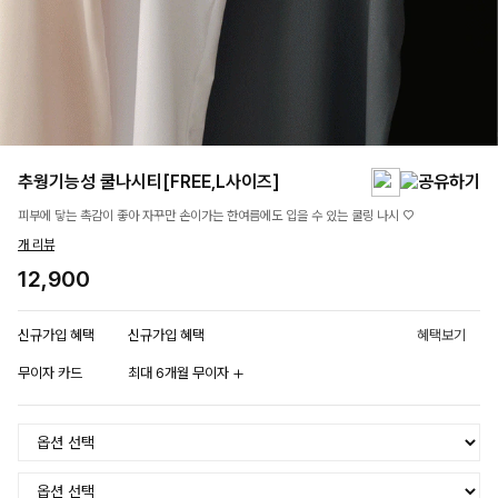
추웡기능성 쿨나시티[FREE,L사이즈]
피부에 닿는 촉감이 좋아 자꾸만 손이가는 한여름에도 입을 수 있는 쿨링 나시 ♡
개 리뷰
12,900
신규가입 혜택
신규가입 혜택
혜택보기
무이자 카드
최대 6개월 무이자