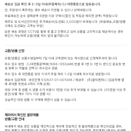
배송은 입금 확인 후 2~3일 이내(주말제외) CJ 대한통운으로 발송됩니다.
단, 주문량이 폭주하는 경우 배송이 지연될 수 있으니 양해바랍니다.
무료배송은 순수 결제금액 6만원 이상 구매시(할인 및 적립금 제외한 금액) 적용됩니다.
제주도 및 도서산간지역은 추가배송비(도선료) 3,000원이 부과됩니다. (무료배송,교환/반품
시에도 도선료는 고객님 부담)
모든 배송 과정은 CCTV로 촬영 후 출고 진행되고 있어 상품을 고의적으로 훼손하시는 경우
확인이 가능하며 교환/반품 처리 절대 불가합니다.
교환/반품 신청
교환/반품은 상품수령일부터 7일 이내 고객센터 또는 게시판으로 신청해주셔야 합니다.
회수 접수 방법 : CJ대한통운택배(1588-1255)ARS 연결 후 1번 ▷ 1번 ▷ 받으신 운송장 번
호 등록 ▷ 착불로 선택 ▷ 회수접수 완료
회수 접수 후 대한통운 담당 기사가 주말 제외 1-2일 이내에 회수지로 방문합니다.
배송비 입금계좌 : 국민은행 512637-01-001048 / 예금주 : (주)클릭앤퍼니 (입금자명 옆
에 휴대폰 뒷번호 4자리 기재 요청)
대량 구매 후 반품 시 반품 수거 비용이 1만원 이상 추가 부과될 수 있습니다. (30만원 이상 주
문건/상품 개수 70% 이상 반품 시)
상습적인 대량 반품 시 구매에 제한이 있을 수 있습니다.
해외에서 확인된 불량제품
반품/교환 안내
국내에서 배송 받은 상품을 개인적으로 해외에 전달하신 후 불량제품으로 확인되었을 경우,
해당 제품이 클릭앤퍼니로 도착된 후에 교환/반품 처리가 가능하며, 클릭앤퍼니에서는 국내택