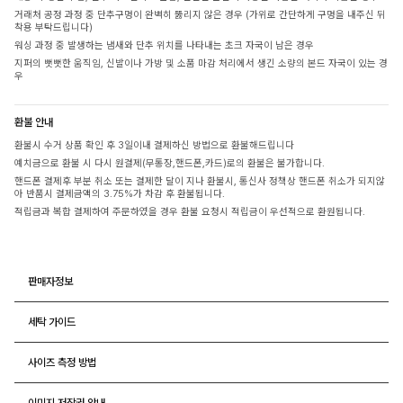
거래처 공정 과정 중 단추구멍이 완벽히 뚫리지 않은 경우 (가위로 간단하게 구멍을 내주신 뒤
착용 부탁드립니다)
워싱 과정 중 발생하는 냄새와 단추 위치를 나타내는 초크 자국이 남은 경우
지퍼의 뻣뻣한 움직임, 신발이나 가방 및 소품 마감 처리에서 생긴 소량의 본드 자국이 있는 경
우
환불 안내
환불시 수거 상품 확인 후 3일이내 결제하신 방법으로 환불해드립니다
예치금으로 환불 시 다시 원결제(무통장,핸드폰,카드)로의 환불은 불가합니다.
핸드폰 결제후 부분 취소 또는 결제한 달이 지나 환불시, 통신사 정책상 핸드폰 취소가 되지않
아 반품시 결제금액의 3.75%가 차감 후 환불됩니다.
적립금과 복합 결제하여 주문하였을 경우 환불 요청시 적립금이 우선적으로 환원됩니다.
판매자정보
세탁 가이드
사이즈 측정 방법
이미지 저작권 안내