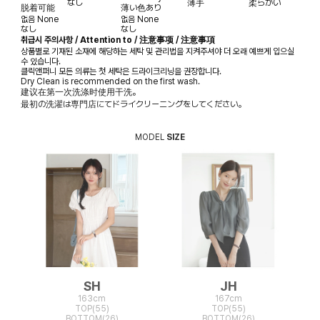
なし
薄手
柔らかい
脱着可能
薄い色あり
없음
None
없음
None
なし
なし
취급시 주의사항 / Attention to / 注意事项 / 注意事項
상품별로 기재된 소재에 해당하는 세탁 및 관리법을 지켜주셔야 더 오래 예쁘게 입으실
수 있습니다.
클릭앤퍼니 모든 의류는 첫 세탁은 드라이크리닝을 권장합니다.
Dry Clean is recommended on the first wash.
建议在第一次洗涤时使用干洗。
最初の洗濯は専門店にてドライクリーニングをしてください。
MODEL
SIZE
SH
JH
163cm
167cm
TOP(55)
TOP(55)
BOTTOM(26)
BOTTOM(26)