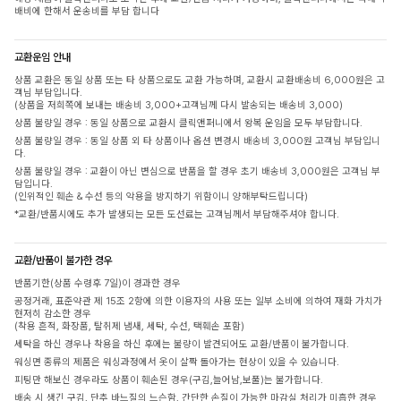
배비에 한해서 운송비를 부담 합니다
교환운임 안내
상품 교환은 동일 상품 또는 타 상품으로도 교환 가능하며, 교환시 교환배송비 6,000원은 고
객님 부담입니다.
(상품을 저희쪽에 보내는 배송비 3,000+고객님께 다시 발송되는 배송비 3,000)
상품 불량일 경우 : 동일 상품으로 교환시 클릭앤퍼니에서 왕복 운임을 모두 부담합니다.
상품 불량일 경우 : 동일 상품 외 타 상품이나 옵션 변경시 배송비 3,000원 고객님 부담입니
다.
상품 불량일 경우 : 교환이 아닌 변심으로 반품을 할 경우 초기 배송비 3,000원은 고객님 부
담입니다.
(인위적인 훼손 & 수선 등의 악용을 방지하기 위함이니 양해부탁드립니다)
*교환/반품시에도 추가 발생되는 모든 도선료는 고객님께서 부담해주셔야 합니다.
교환/반품이 불가한 경우
반품기한(상품 수령후 7일)이 경과한 경우
공정거래, 표준약관 제 15조 2항에 의한 이용자의 사용 또는 일부 소비에 의하여 재화 가치가
현저히 감소한 경우
(착용 흔적, 화장품, 탈취제 냄새, 세탁, 수선, 택훼손 포함)
세탁을 하신 경우나 착용을 하신 후에는 불량이 발견되어도 교환/반품이 불가합니다.
워싱면 종류의 제품은 워싱과정에서 옷이 살짝 돌아가는 현상이 있을 수 있습니다.
피팅만 해보신 경우라도 상품이 훼손된 경우(구김,늘어남,보풀)는 불가합니다.
배송 시 생긴 구김, 단추 바느질의 느슨함, 간단한 손질이 가능한 마감실 처리가 미흡한 경우