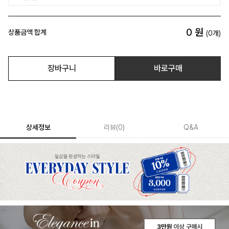
0
원
상품금액 합계
(
0
개)
장바구니
바로구매
상세정보
리뷰
(
0
)
Q&A