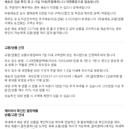
배송은 입금 확인 후 2~3일 이내(주말제외) CJ 대한통운으로 발송됩니다.
단, 주문량이 폭주하는 경우 배송이 지연될 수 있으니 양해바랍니다.
무료배송은 순수 결제금액 6만원 이상 구매시(할인 및 적립금 제외한 금액) 적용됩니다.
제주도 및 도서산간지역은 추가배송비(도선료) 3,000원이 부과됩니다. (무료배송,교환/반품
시에도 도선료는 고객님 부담)
모든 배송 과정은 CCTV로 촬영 후 출고 진행되고 있어 상품을 고의적으로 훼손하시는 경우
확인이 가능하며 교환/반품 처리 절대 불가합니다.
교환/반품 신청
교환/반품은 상품수령일부터 7일 이내 고객센터 또는 게시판으로 신청해주셔야 합니다.
회수 접수 방법 : CJ대한통운택배(1588-1255)ARS 연결 후 1번 ▷ 1번 ▷ 받으신 운송장 번
호 등록 ▷ 착불로 선택 ▷ 회수접수 완료
회수 접수 후 대한통운 담당 기사가 주말 제외 1-2일 이내에 회수지로 방문합니다.
배송비 입금계좌 : 국민은행 512637-01-001048 / 예금주 : (주)클릭앤퍼니 (입금자명 옆
에 휴대폰 뒷번호 4자리 기재 요청)
대량 구매 후 반품 시 반품 수거 비용이 1만원 이상 추가 부과될 수 있습니다. (30만원 이상 주
문건/상품 개수 70% 이상 반품 시)
상습적인 대량 반품 시 구매에 제한이 있을 수 있습니다.
해외에서 확인된 불량제품
반품/교환 안내
국내에서 배송 받은 상품을 개인적으로 해외에 전달하신 후 불량제품으로 확인되었을 경우,
해당 제품이 클릭앤퍼니로 도착된 후에 교환/반품 처리가 가능하며, 클릭앤퍼니에서는 국내택