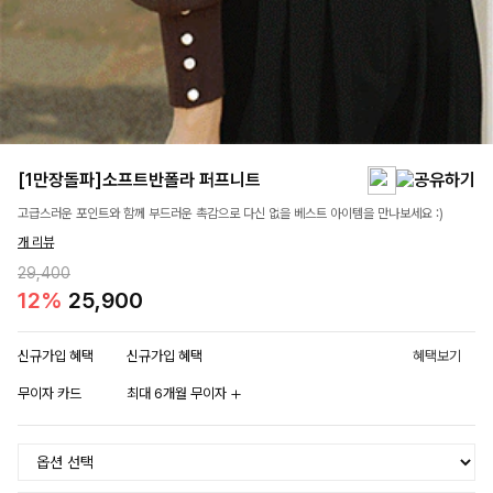
[1만장돌파]소프트반폴라 퍼프니트
고급스러운 포인트와 함께 부드러운 촉감으로 다신 없을 베스트 아이템을 만나보세요 :)
개 리뷰
29,400
12%
25,900
신규가입 혜택
신규가입 혜택
혜택보기
무이자 카드
최대 6개월 무이자