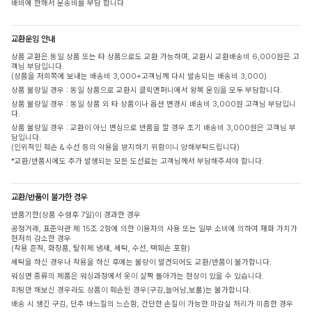
배비에 한해서 운송비를 부담 합니다
교환운임 안내
상품 교환은 동일 상품 또는 타 상품으로도 교환 가능하며, 교환시 교환배송비 6,000원은 고
객님 부담입니다.
(상품을 저희쪽에 보내는 배송비 3,000+고객님께 다시 발송되는 배송비 3,000)
상품 불량일 경우 : 동일 상품으로 교환시 클릭앤퍼니에서 왕복 운임을 모두 부담합니다.
상품 불량일 경우 : 동일 상품 외 타 상품이나 옵션 변경시 배송비 3,000원 고객님 부담입니
다.
상품 불량일 경우 : 교환이 아닌 변심으로 반품을 할 경우 초기 배송비 3,000원은 고객님 부
담입니다.
(인위적인 훼손 & 수선 등의 악용을 방지하기 위함이니 양해부탁드립니다)
*교환/반품시에도 추가 발생되는 모든 도선료는 고객님께서 부담해주셔야 합니다.
교환/반품이 불가한 경우
반품기한(상품 수령후 7일)이 경과한 경우
공정거래, 표준약관 제 15조 2항에 의한 이용자의 사용 또는 일부 소비에 의하여 재화 가치가
현저히 감소한 경우
(착용 흔적, 화장품, 탈취제 냄새, 세탁, 수선, 택훼손 포함)
세탁을 하신 경우나 착용을 하신 후에는 불량이 발견되어도 교환/반품이 불가합니다.
워싱면 종류의 제품은 워싱과정에서 옷이 살짝 돌아가는 현상이 있을 수 있습니다.
피팅만 해보신 경우라도 상품이 훼손된 경우(구김,늘어남,보풀)는 불가합니다.
배송 시 생긴 구김, 단추 바느질의 느슨함, 간단한 손질이 가능한 마감실 처리가 미흡한 경우