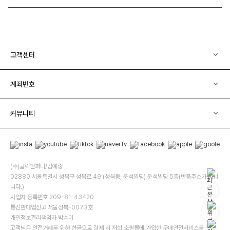
고객센터
계좌번호
커뮤니티
(주)클릭앤퍼니/김예중
02880 서울특별시 성북구 성북로 49 (성북동, 운석빌딩) 운석빌딩 5층(반품주소가 아닙
니다.)
사업자 등록번호 209-81-43420
통신판매업신고 서울성북-0073호
개인정보관리책임자 박수미
고객님은 안전거래를 위해 현금으로 결제 시 저희 소핑몰에 가입한 구매안전서비스를 이용