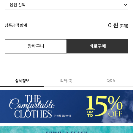
0
원
상품금액 합계
(
0
개)
장바구니
바로구매
상세정보
리뷰
(
0
)
Q&A