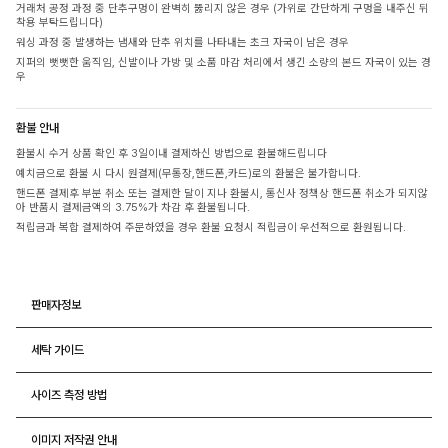
거래처 공정 과정 중 단추구멍이 완벽히 뚫리지 않은 경우 (가위로 간단하게 구멍을 내주신 뒤
착용 부탁드립니다)
워싱 과정 중 발생하는 냄새와 단추 위치를 나타내는 초크 자국이 남은 경우
지퍼의 뻣뻣한 움직임, 신발이나 가방 및 소품 마감 처리에서 생긴 소량의 본드 자국이 있는 경
우
환불 안내
환불시 수거 상품 확인 후 3일이내 결제하신 방법으로 환불해드립니다
예치금으로 환불 시 다시 원결제(무통장,핸드폰,카드)로의 환불은 불가합니다.
핸드폰 결제후 부분 취소 또는 결제한 달이 지나 환불시, 통신사 정책상 핸드폰 취소가 되지않
아 반품시 결제금액의 3.75%가 차감 후 환불됩니다.
적립금과 복합 결제하여 주문하였을 경우 환불 요청시 적립금이 우선적으로 환원됩니다.
판매자정보
세탁 가이드
사이즈 측정 방법
이미지 저작권 안내