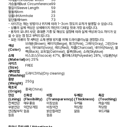
어깨넓이
Shoulder Width
36
가슴둘레
Bust Circumference
99
팔길이
Sleeve Length
59
팔둘레
Arm
36
암홀너비
Armhole
23
밑단둘레
Hem
73
- 사이즈는 재는 방법이나 위치에 따라 1~3cm 정도의 오차가 발생할 수 있습니다.
- 상품의 실제 색상은 상세페이지 하단의 디테일 컷과 가장 유사합니다.
- 용자의 모니터 사양, 휴대폰 기종 및 해상도 설정에 따라 실제 색상과 다소 차이가 있
을 수 있는 점 참고 부탁드립니다.
- 모든 의류의 첫 세탁은 소재 변형 방지를 위해 드라이클리닝을 권장합니다.
브라운(Brown), 베이지(Beige), 핑크(Pink), 그레이(Gray), 그린(Gre
색상
en), 아이보리(Ivory), 레드(Red), 챠콜(Charcoal), 네이비(Navy), 블
(Color)
랙(Black), 오트밀(Oatmeal), 블루(Blue), 소라(Skyblue)
소재
비스코스(Viscoce) 47%, 폴리에스터(Polyester) 28%, 나일론(Nyl
(Material)
on) 25%
사이즈
FREE
(Size)
세탁방법
드라이크리닝(Dry cleaning)
(Washing)
중량
250g
(Weight)
제조국
중국(China)
(Origin)
안감
신축성
비침
두께감
촉감
(Lining)
(Flexibility)
(Transparency)
(Thickness)
(Touching)
전체안감
매우좋음
비침있음
두꺼움
까슬거림
부분안감
약간당겨짐
비침약간
적당함
적당함
안감탈부착
없음
밝은칼라만
얇음
부드러움
없음
없음