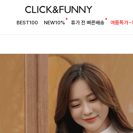
BEST100
NEW10%
휴가 전 빠른배송
여름특가~