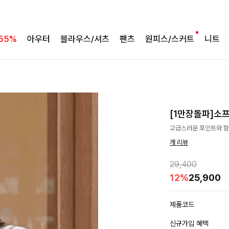
55%
아우터
블라우스/셔츠
팬츠
원피스/스커트
니트
[1만장돌파]소
고급스러운 포인트와 함
개 리뷰
29,400
12%
25,900
제품코드
신규가입 혜택