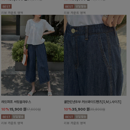
리뷰 카운트 영역
리뷰 카운트 영역
레킷퍼프 셔링블라우스
쿨한린넨8부 커브와이드팬츠[S,M,L사이즈]
10%
15,900
원
10%
35,900
원
17,600원
39,800원
리뷰 카운트 영역
리뷰 카운트 영역