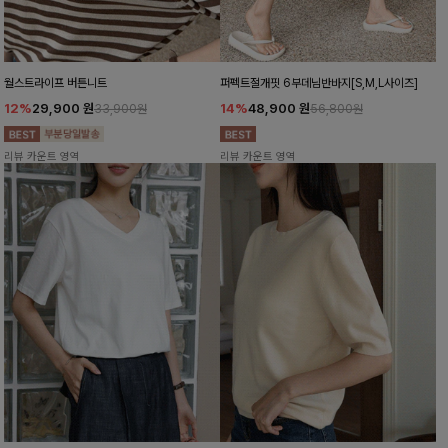
월스트라이프 버튼니트
퍼펙트절개핏 6부데님반바지[S,M,L사이즈]
12%
29,900
원
14%
48,900
원
33,900원
56,800원
리뷰 카운트 영역
리뷰 카운트 영역