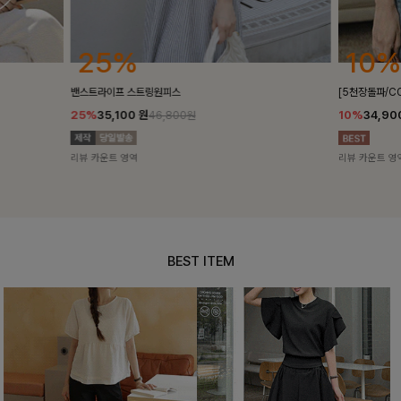
10%
18%
[5천장돌파/COOL]멜틴 퍼프블라우스
켄픈배색 스트
10%
34,900
원
18%
28,8
38,700원
리뷰 카운트 영역
리뷰 카운트 영
BEST ITEM