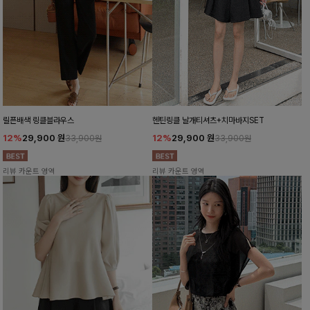
릴픈배색 링클블라우스
헨틴링클 날개티셔츠+치마바지SET
12%
29,900
원
12%
29,900
원
33,900원
33,900원
리뷰 카운트 영역
리뷰 카운트 영역