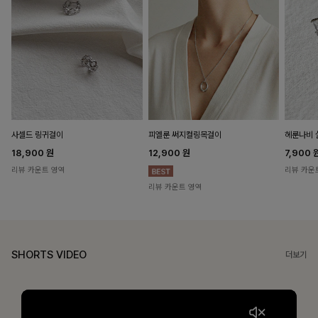
헤룬나비 
사셀드 링귀걸이
피엘룬 써지컬링목걸이
7,900
18,900
원
12,900
원
리뷰 카운
리뷰 카운트 영역
리뷰 카운트 영역
SHORTS VIDEO
더보기