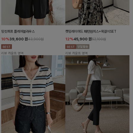
밍킷퍼프 플레어블라우스
캣밍레이어드 패턴원피스+목걸이SET
10%
39,600
원
12%
45,900
원
43,900원
52,100원
리뷰 카운트 영역
리뷰 카운트 영역