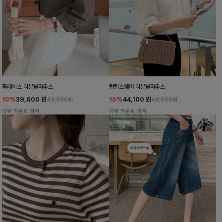
펌레이스 리본블라우스
럽틸스퀘어 리본블라우스
10%
39,600
원
10%
44,100
원
43,900원
48,900원
리뷰 카운트 영역
리뷰 카운트 영역