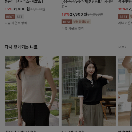
블룬티 나시원피스+셔츠SET
[주문폭주/군살삭제]젤링클프리 카라원
롬셔링배
피스
15%
31,900
원
15%
32
37,500원
18%
27,900
원
34,000원
리뷰 카운트 영역
리뷰 카운
리뷰 카운트 영역
다시 찾게되는 니트
더보기