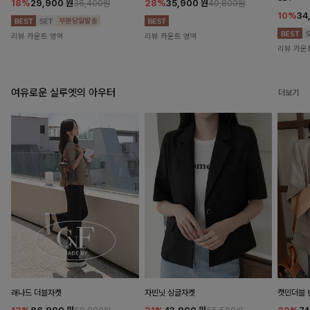
18%
29,900
원
28%
35,900
원
36,400원
49,800원
10%
34
리뷰 카운트 영역
리뷰 카운트 영역
리뷰 카운
여유로운 실루엣의 아우터
더보기
래나드 더블자켓
자빈닛 싱글자켓
캣민더블 