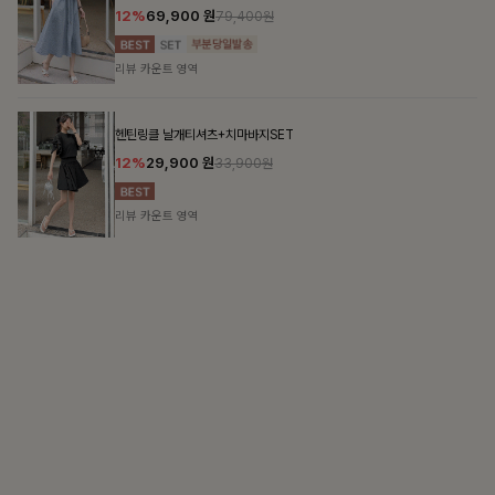
SOFT SILHOUETT
적인 선택으로 채우는 즐거움
살랑이는 가벼움, 입는 순간 우아함
블라우스+플레어스커트SET
첼스트링 7부블라우스
원
10%
26,100
원
49,800원
28
리뷰 카운트 영역