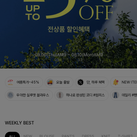
여름의 끝을 완성할
감각적인 원피스
셀퍼프 셔링원피스
04
33
여름특가~45%
오늘 출발
단, 하루 혜택
NEW IT
우아한 실루엣 블라우스
하나로 완성된 코디 #원피스
데일리 #
WEEKLY BEST
NEW
BLOUSE
PANTS
DRESS
KNIT
T-SHIRT
ALL