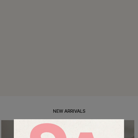
클원피스+스트링자켓SET
맨튼브이넥 스트링블라
원
10%
34,900
원
79,400원
38
리뷰 카운트 영역
셔츠+치마바지SET
펜밋링클 배색블라우스
원
10%
36,000
원
33,900원
3
리뷰 카운트 영역
NEW ARRIVALS