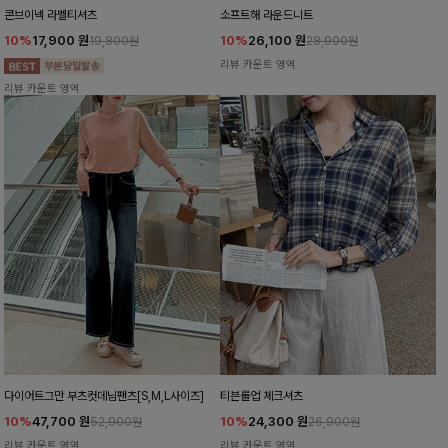
콘브이넥 라벨티셔츠
소프트해 라운드니트
10%
17,900
원
10%
26,100
원
19,800원
28,900원
리뷰 카운트 영역
리뷰 카운트 영역
다이어트그만 부츠컷데님팬츠[S,M,L사이즈]
티븐롤업 체크셔츠
10%
47,700
원
10%
24,300
원
52,900원
26,900원
리뷰 카운트 영역
리뷰 카운트 영역