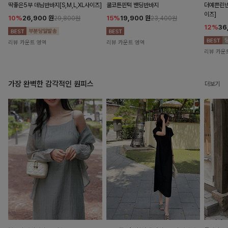
딱좋은5부 데님반바지[S,M,L,XL사이즈]
쿨코튼핀턱 밴딩반바지
더예쁜린넨
이즈]
10%
26,900
원
15%
19,900
원
29,800원
23,400원
12%
36
리뷰 카운트 영역
리뷰 카운트 영역
리뷰 카운
가장 완벽한 감각적인 원피스
더보기