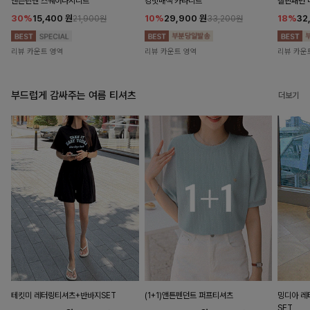
앤즌린넨 스퀘어나시니트
킹밋배색 카라니트
캘핀패턴 
30%
15,400
원
10%
29,900
원
18%
32
21,900원
33,200원
리뷰 카운트 영역
리뷰 카운트 영역
리뷰 카운
부드럽게 감싸주는 여름 티셔츠
더보기
테킷미 레터링티셔츠+반바지SET
(1+1)앤튼펜던트 퍼프티셔츠
밍디아 
SET