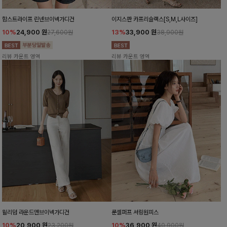
함스트라이프 린넨브이넥가디건
이지스판 카프리슬랙스[S,M,L사이즈]
10%
24,900
원
13%
33,900
원
27,600원
38,900원
리뷰 카운트 영역
리뷰 카운트 영역
윌리덤 라운드앤브이넥가디건
룬셀퍼프 셔링원피스
10%
20,900
원
10%
36,900
원
23,200원
40,900원