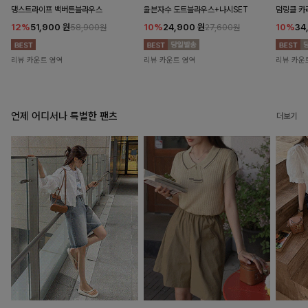
댕스트라이프 백버튼블라우스
율븐자수 도트블라우스+나시SET
덤링클 카
12%
51,900
원
10%
24,900
원
10%
34
58,900원
27,600원
리뷰 카운트 영역
리뷰 카운트 영역
리뷰 카운
언제 어디서나 특별한 팬츠
더보기