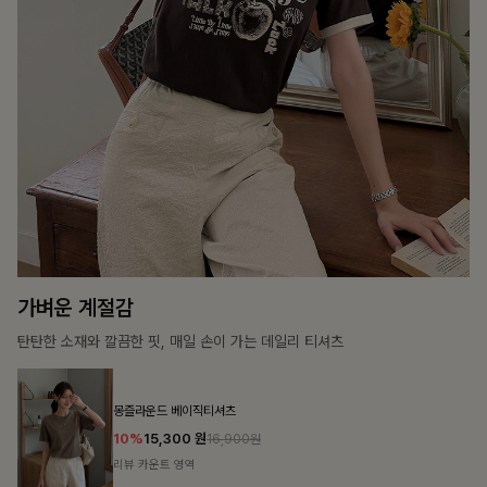
15%
31,900
원
37,500원
리뷰 카운트 영역
캣시어서커 버튼카라원피스+벨트SET
16%
79,900
원
95,100원
리뷰 카운트 영역