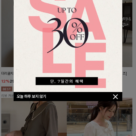
더리골지 카라니트
강력한편안함 와이드슬랙스[FREE,L사이즈]
12%
29,900
원
10%
37,800
원
33,900원
41,900원
리뷰 카운트 영역
리뷰 카운트 영역
오늘 하루 보지 않기