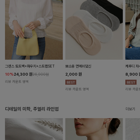
뽀소옹 면메쉬덧신
그렌스 토트백+파우치+스트랩SET
케루디 자
2,000
원
10%
24,300
원
8,900
26,900원
리뷰 카운트 영역
리뷰 카운트 영역
리뷰 카운
디테일의 미학, 주얼리 라인업
더보기