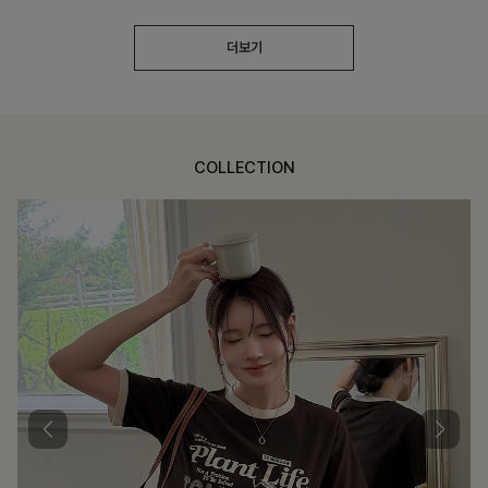
더보기
COLLECTION
가장 쉬운 코디
특별한 날부터 일상까지 함께하는 룩
쥬빌스트링 포켓원피스
17%
48,900
원
58,900원
리뷰 카운트 영역
블룬티 나시원피스+셔츠SET