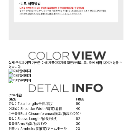
실제 색상과 가장 가까운 아래 제품이미지를 확인하세요! 모니터에 따라 차이가 있을 수
있습니다.
(cm기준)
SIZE
FREE
총길이
Total length/全長/着丈
60
어깨넓이
Shoulder Width/肩寬/肩幅
40
가슴둘레
Bust Circumference/胸圍/胸まわり
104
팔길이
Sleeve Length/袖長/袖丈
62
팔둘레
Arm/袖圍/袖まわり
30
암홀너비
Armhole/肩腋寬/アームホール
20