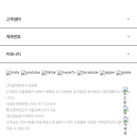
고객센터
계좌번호
커뮤니티
(주)클릭앤퍼니/김예중
02880 서울특별시 성북구 성북로 49 (성북동, 운석빌딩) 운석빌딩 5층(반품주소가 아닙
니다.)
사업자 등록번호 209-81-43420
통신판매업신고 서울성북-0073호
개인정보관리책임자 박수미
고객님은 안전거래를 위해 현금으로 결제 시 저희 소핑몰에 가입한 구매안전서비스를 이용
하실 수 있습니다.