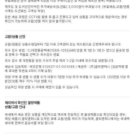
무료배송은 순수 결제금액 6만원 이상 구매시(할인 및 적립금 제외한 금액) 적용됩니다.
제주도 및 도서산간지역은 추가배송비(도선료) 3,000원이 부과됩니다. (무료배송,교환/반품
시에도 도선료는 고객님 부담)
모든 배송 과정은 CCTV로 촬영 후 출고 진행되고 있어 상품을 고의적으로 훼손하시는 경우
확인이 가능하며 교환/반품 처리 절대 불가합니다.
교환/반품 신청
교환/반품은 상품수령일부터 7일 이내 고객센터 또는 게시판으로 신청해주셔야 합니다.
회수 접수 방법 : CJ대한통운택배(1588-1255)ARS 연결 후 1번 ▷ 1번 ▷ 받으신 운송장 번
호 등록 ▷ 착불로 선택 ▷ 회수접수 완료
회수 접수 후 대한통운 담당 기사가 주말 제외 1-2일 이내에 회수지로 방문합니다.
배송비 입금계좌 : 국민은행 512637-01-001048 / 예금주 : (주)클릭앤퍼니 (입금자명 옆
에 휴대폰 뒷번호 4자리 기재 요청)
대량 구매 후 반품 시 반품 수거 비용이 1만원 이상 추가 부과될 수 있습니다. (30만원 이상 주
문건/상품 개수 70% 이상 반품 시)
상습적인 대량 반품 시 구매에 제한이 있을 수 있습니다.
해외에서 확인된 불량제품
반품/교환 안내
국내에서 배송 받은 상품을 개인적으로 해외에 전달하신 후 불량제품으로 확인되었을 경우,
해당 제품이 클릭앤퍼니로 도착된 후에 교환/반품 처리가 가능하며, 클릭앤퍼니에서는 국내택
배비에 한해서 운송비를 부담 합니다