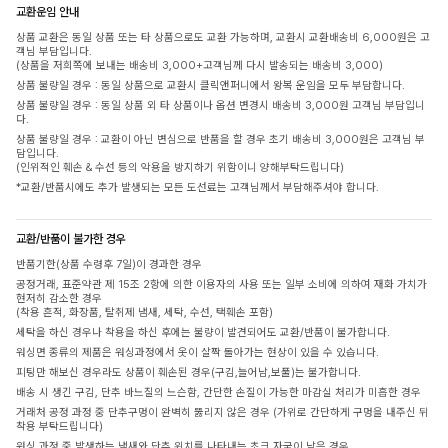
교환운임 안내
상품 교환은 동일 상품 또는 타 상품으로도 교환 가능하며, 교환시 교환배송비 6,000원은 고
객님 부담입니다.
(상품을 저희쪽에 보내는 배송비 3,000+고객님께 다시 발송되는 배송비 3,000)
상품 불량일 경우 : 동일 상품으로 교환시 클릭앤퍼니에서 왕복 운임을 모두 부담합니다.
상품 불량일 경우 : 동일 상품 외 타 상품이나 옵션 변경시 배송비 3,000원 고객님 부담입니
다.
상품 불량일 경우 : 교환이 아닌 변심으로 반품을 할 경우 초기 배송비 3,000원은 고객님 부
담입니다.
(인위적인 훼손 & 수선 등의 악용을 방지하기 위함이니 양해부탁드립니다)
*교환/반품시에도 추가 발생되는 모든 도선료는 고객님께서 부담해주셔야 합니다.
교환/반품이 불가한 경우
반품기한(상품 수령후 7일)이 경과한 경우
공정거래, 표준약관 제 15조 2항에 의한 이용자의 사용 또는 일부 소비에 의하여 재화 가치가
현저히 감소한 경우
(착용 흔적, 화장품, 탈취제 냄새, 세탁, 수선, 택훼손 포함)
세탁을 하신 경우나 착용을 하신 후에는 불량이 발견되어도 교환/반품이 불가합니다.
워싱면 종류의 제품은 워싱과정에서 옷이 살짝 돌아가는 현상이 있을 수 있습니다.
피팅만 해보신 경우라도 상품이 훼손된 경우(구김,늘어남,보풀)는 불가합니다.
배송 시 생긴 구김, 단추 바느질의 느슨함, 간단한 손질이 가능한 마감실 처리가 미흡한 경우
거래처 공정 과정 중 단추구멍이 완벽히 뚫리지 않은 경우 (가위로 간단하게 구멍을 내주신 뒤
착용 부탁드립니다)
워싱 과정 중 발생하는 냄새와 단추 위치를 나타내는 초크 자국이 남은 경우