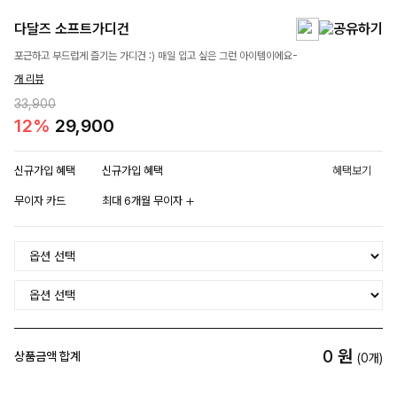
다달즈 소프트가디건
포근하고 부드럽게 즐기는 가디건 :) 매일 입고 싶은 그런 아이템이에요-
개 리뷰
33,900
12%
29,900
신규가입 혜택
신규가입 혜택
혜택보기
무이자 카드
최대 6개월 무이자
0
원
상품금액 합계
(
0
개)