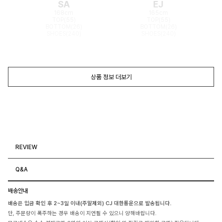
SA
EJ
168cm
165cm
TOP(55)
TOP(55)
BOTTOM(26)
BOTTOM(26)
SHOES(240)
SHOES(240)
상품 정보 더보기
REVIEW
Q&A
배송안내
배송은 입금 확인 후 2~3일 이내(주말제외) CJ 대한통운으로 발송됩니다.
단, 주문량이 폭주하는 경우 배송이 지연될 수 있으니 양해바랍니다.