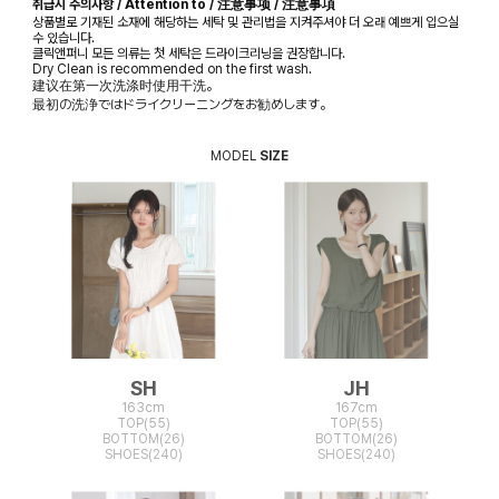
취급시 주의사항 / Attention to / 注意事项 / 注意事項
상품별로 기재된 소재에 해당하는 세탁 및 관리법을 지켜주셔야 더 오래 예쁘게 입으실
수 있습니다.
클릭앤퍼니 모든 의류는 첫 세탁은 드라이크리닝을 권장합니다.
Dry Clean is recommended on the first wash.
建议在第一次洗涤时使用干洗。
最初の洗浄ではドライクリーニングをお勧めします。
MODEL
SIZE
SH
JH
163cm
167cm
TOP(55)
TOP(55)
BOTTOM(26)
BOTTOM(26)
SHOES(240)
SHOES(240)