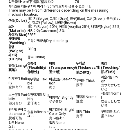
밑단둘레
Hem/下擺圍/裾まわり
76
사이즈는 재는 위치에 따라 1~3cm의 오차가 생길 수 있습니다.
There may be 1~3cm difference depending on the measuring
method / location.
베이지(Beige), 그레이(Gray), 블루(Blue), 그린(Green), 블랙(Blac
색상(Color)
k), 옐로우(Yellow), 브라운(Brown)
소재
레이온(Rayon) 50%, 아크릴(Acrylic) 25%, 나일론(Nylon) 22%,
(Material)
캐시미어(Cashmere) 3%
사이즈(Size)
FREE
세탁방법
드라이크리닝(Dry cleaning)
(Washing)
중량
310g
(Weight)
제조국
중국(China)
(Origin)
두께감
신축성
비침
촉감
안감
(Lining/
(Flexibility/
(Transparency/
(Thickness/生
(Touching/
裏地)
伸縮性)
透け感)
肌ざわり)
地の厚さ)
까슬거림
Rou
전체안감
Enti
매우좋음
Flexi
비침있음
See-thro
두꺼움
Thick
gh
rly
ble
ugh
厚手
カサカサして
全体あり
あり
あり
いる
적당함
Norma
부분안감
Part
약간당겨짐
Slig
적당함
Normal
비침약간
Slightly
l
ially
htly
適度
ややあり
さらっとして
部分あり
若干あり
いる
안감탈부착
D
밝은칼라만
Bright
얇음
Thin
부드러움
Soft
없음
Inflexible
etachable
Color Only
なし
薄手
柔らかい
脱着可能
薄い色あり
없음
None
없음
None
なし
なし