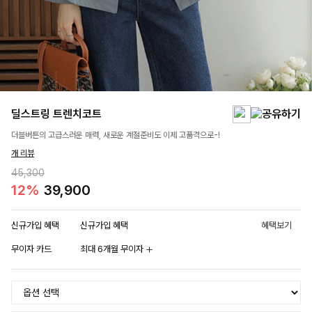
딜스트링 트렌치코트
더블버튼의 고급스러운 매력, 새로운 계절준비도 이제 고품격으로-!
개 리뷰
45,300
12%
39,900
신규가입 혜택
신규가입 혜택
혜택보기
무이자 카드
최대 6개월 무이자