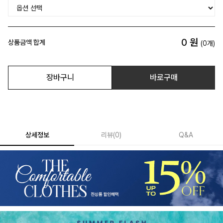
0
원
상품금액 합계
(
0
개)
장바구니
바로구매
상세정보
리뷰
(
0
)
Q&A