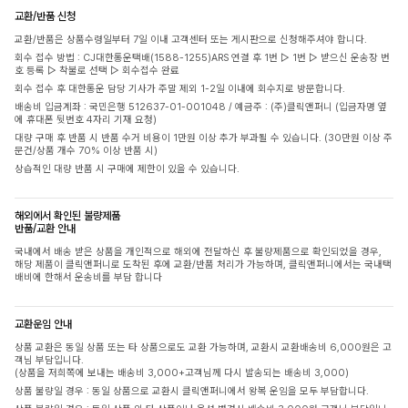
교환/반품 신청
교환/반품은 상품수령일부터 7일 이내 고객센터 또는 게시판으로 신청해주셔야 합니다.
회수 접수 방법 : CJ대한통운택배(1588-1255)ARS 연결 후 1번 ▷ 1번 ▷ 받으신 운송장 번
호 등록 ▷ 착불로 선택 ▷ 회수접수 완료
회수 접수 후 대한통운 담당 기사가 주말 제외 1-2일 이내에 회수지로 방문합니다.
배송비 입금계좌 : 국민은행 512637-01-001048 / 예금주 : (주)클릭앤퍼니 (입금자명 옆
에 휴대폰 뒷번호 4자리 기재 요청)
대량 구매 후 반품 시 반품 수거 비용이 1만원 이상 추가 부과될 수 있습니다. (30만원 이상 주
문건/상품 개수 70% 이상 반품 시)
상습적인 대량 반품 시 구매에 제한이 있을 수 있습니다.
해외에서 확인된 불량제품
반품/교환 안내
국내에서 배송 받은 상품을 개인적으로 해외에 전달하신 후 불량제품으로 확인되었을 경우,
해당 제품이 클릭앤퍼니로 도착된 후에 교환/반품 처리가 가능하며, 클릭앤퍼니에서는 국내택
배비에 한해서 운송비를 부담 합니다
교환운임 안내
상품 교환은 동일 상품 또는 타 상품으로도 교환 가능하며, 교환시 교환배송비 6,000원은 고
객님 부담입니다.
(상품을 저희쪽에 보내는 배송비 3,000+고객님께 다시 발송되는 배송비 3,000)
상품 불량일 경우 : 동일 상품으로 교환시 클릭앤퍼니에서 왕복 운임을 모두 부담합니다.