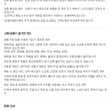
상품 불량일 경우 : 동일 상품 외 타 상품이나 옵션 변경시 배송비 3,000원 고객님 부담입니
다.
상품 불량일 경우 : 교환이 아닌 변심으로 반품을 할 경우 초기 배송비 3,000원은 고객님 부
담입니다.
(인위적인 훼손 & 수선 등의 악용을 방지하기 위함이니 양해부탁드립니다)
*교환/반품시에도 추가 발생되는 모든 도선료는 고객님께서 부담해주셔야 합니다.
교환/반품이 불가한 경우
반품기한(상품 수령후 7일)이 경과한 경우
공정거래, 표준약관 제 15조 2항에 의한 이용자의 사용 또는 일부 소비에 의하여 재화 가치가
현저히 감소한 경우
(착용 흔적, 화장품, 탈취제 냄새, 세탁, 수선, 택훼손 포함)
세탁을 하신 경우나 착용을 하신 후에는 불량이 발견되어도 교환/반품이 불가합니다.
워싱면 종류의 제품은 워싱과정에서 옷이 살짝 돌아가는 현상이 있을 수 있습니다.
피팅만 해보신 경우라도 상품이 훼손된 경우(구김,늘어남,보풀)는 불가합니다.
배송 시 생긴 구김, 단추 바느질의 느슨함, 간단한 손질이 가능한 마감실 처리가 미흡한 경우
거래처 공정 과정 중 단추구멍이 완벽히 뚫리지 않은 경우 (가위로 간단하게 구멍을 내주신 뒤
착용 부탁드립니다)
워싱 과정 중 발생하는 냄새와 단추 위치를 나타내는 초크 자국이 남은 경우
지퍼의 뻣뻣한 움직임, 신발이나 가방 및 소품 마감 처리에서 생긴 소량의 본드 자국이 있는 경
우
환불 안내