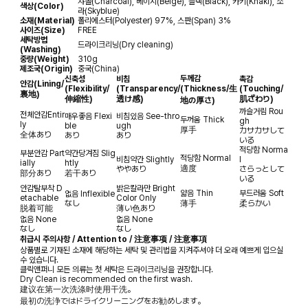
챠콜(Charcoal), 베이지(Beige), 블랙(Black), 카키(Khaki), 소
색상(Color)
라(Skyblue)
소재(Material)
폴리에스터(Polyester) 97%, 스판(Span) 3%
사이즈(Size)
FREE
세탁방법
드라이크리닝(Dry cleaning)
(Washing)
중량(Weight)
310g
제조국(Origin)
중국(China)
두께감
신축성
비침
촉감
안감
(Lining/
(Flexibility/
(Transparency/
(Thickness/生
(Touching/
裏地)
伸縮性)
透け感)
肌ざわり)
地の厚さ)
까슬거림
Rou
전체안감
Entir
매우좋음
Flexi
비침있음
See-thro
두꺼움
Thick
gh
ly
ble
ugh
厚手
カサカサして
全体あり
あり
あり
いる
적당함
Norma
부분안감
Part
약간당겨짐
Slig
적당함
Normal
비침약간
Slightly
l
ially
htly
適度
ややあり
さらっとして
部分あり
若干あり
いる
안감탈부착
D
밝은칼라만
Bright
얇음
Thin
부드러움
Soft
없음
Inflexible
etachable
Color Only
なし
薄手
柔らかい
脱着可能
薄い色あり
없음
None
없음
None
なし
なし
취급시 주의사항 / Attention to / 注意事项 / 注意事項
상품별로 기재된 소재에 해당하는 세탁 및 관리법을 지켜주셔야 더 오래 예쁘게 입으실
수 있습니다.
클릭앤퍼니 모든 의류는 첫 세탁은 드라이크리닝을 권장합니다.
Dry Clean is recommended on the first wash.
建议在第一次洗涤时使用干洗。
最初の洗浄ではドライクリーニングをお勧めします。