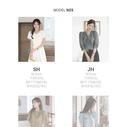
MODEL
SIZE
SH
JH
163cm
167cm
TOP(55)
TOP(55)
BOTTOM(26)
BOTTOM(26)
SHOES(240)
SHOES(240)