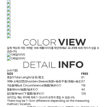
실제 색상과 가장 가까운 아래 제품이미지를 확인하세요! 모니터에 따라 차이가 있을 수
있습니다.
(cm기준)
SIZE
FREE
총길이
Total Length/全長/着丈
61
어깨+소매(단면)
Shoulder+Sleeve/肩膀+袖長平量/肩幅+袖丈
67
가슴둘레
Bust Circumference/胸圍/胸まわり
116
팔둘레
Arm/袖圍/袖まわり
40
밑단둘레
Hem/下擺圍/裾まわり
126
사이즈는 재는 위치에 따라 1~3cm의 오차가 생길 수 있습니다.
There may be 1~3cm difference depending on the measuring
method / location.