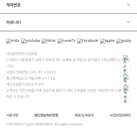
계좌번호
커뮤니티
(주)클릭앤퍼니/김예중
02880 서울특별시 성북구 성북로 49 (성북동, 운석빌딩) 운석빌딩 5층(반품주소가 아닙
니다.)
사업자 등록번호 209-81-43420
통신판매업신고 서울성북-0073호
개인정보관리책임자 박수미
고객님은 안전거래를 위해 현금으로 결제 시 저희 소핑몰에 가입한 구매안전서비스를 이용
하실 수 있습니다.
이용약관
개인정보처리방침
제휴/도매문의
사업자정보확인
COPYRIGHT (c)CLICKNFUNNY. All rights reserved.