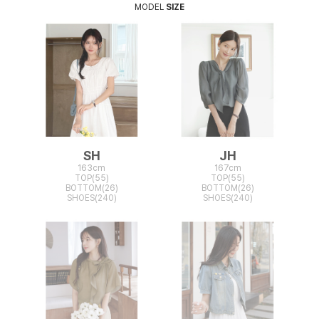
MODEL
SIZE
SH
JH
163cm
167cm
TOP(55)
TOP(55)
BOTTOM(26)
BOTTOM(26)
SHOES(240)
SHOES(240)