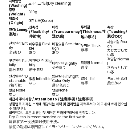
세탁방법
드라이크리닝(Dry cleaning)
(Washing)
중량
310g
(Weight)
제조국
대한민국(Korea)
(Origin)
두께감
신축성
비침
촉감
안감
(Lining/
(Flexibility/
(Transparency/
(Thickness/生
(Touching/
裏地)
伸縮性)
透け感)
肌ざわり)
地の厚さ)
까슬거림
Rou
전체안감
Enti
매우좋음
Flexi
비침있음
See-thro
두꺼움
Thick
gh
rly
ble
ugh
厚手
カサカサして
全?あり
あり
あり
いる
적당함
Norma
부분안감
Part
약간당겨짐
Slig
적당함
Normal
비침약간
Slightly
l
ially
htly
適度
ややあり
さらっとして
部分あり
若干あり
いる
안감탈부착
D
밝은칼라만
Bright
얇음
Thin
부드러움
Soft
없음
Inflexible
etachable
Color Only
なし
薄手
柔らかい
?着可能
薄い色あり
없음
None
없음
None
なし
なし
취급시 주의사항 / Attention to / 注意事项 / 注意事項
상품별로 기재된 소재에 해당하는 세탁 및 관리법을 지켜주셔야 더 오래 예쁘게 입으실
수 있습니다.
클릭앤퍼니 모든 의류는 첫 세탁은 드라이크리닝을 권장합니다.
Dry Clean is recommended on the first wash.
建议在第一次洗涤时使用干洗。
最初の洗濯は専門店にてドライクリーニングをしてください。