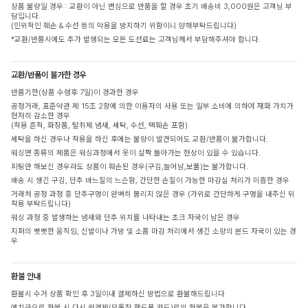
상품 불량일 경우 : 교환이 아닌 변심으로 반품을 할 경우 초기 배송비 3,000원은 고객님 부
담입니다.
(인위적인 훼손 & 수선 등의 악용을 방지하기 위함이니 양해부탁드립니다)
*교환/반품시에도 추가 발생되는 모든 도선료는 고객님께서 부담해주셔야 합니다.
교환/반품이 불가한 경우
반품기한(상품 수령후 7일)이 경과한 경우
공정거래, 표준약관 제 15조 2항에 의한 이용자의 사용 또는 일부 소비에 의하여 재화 가치가
현저히 감소한 경우
(착용 흔적, 화장품, 탈취제 냄새, 세탁, 수선, 택훼손 포함)
세탁을 하신 경우나 착용을 하신 후에는 불량이 발견되어도 교환/반품이 불가합니다.
워싱면 종류의 제품은 워싱과정에서 옷이 살짝 돌아가는 현상이 있을 수 있습니다.
피팅만 해보신 경우라도 상품이 훼손된 경우(구김,늘어남,보풀)는 불가합니다.
배송 시 생긴 구김, 단추 바느질의 느슨함, 간단한 손질이 가능한 마감실 처리가 미흡한 경우
거래처 공정 과정 중 단추구멍이 완벽히 뚫리지 않은 경우 (가위로 간단하게 구멍을 내주신 뒤
착용 부탁드립니다)
워싱 과정 중 발생하는 냄새와 단추 위치를 나타내는 초크 자국이 남은 경우
지퍼의 뻣뻣한 움직임, 신발이나 가방 및 소품 마감 처리에서 생긴 소량의 본드 자국이 있는 경
우
환불 안내
환불시 수거 상품 확인 후 3일이내 결제하신 방법으로 환불해드립니다
예치금으로 환불 시 다시 원결제(무통장,핸드폰,카드)로의 환불은 불가합니다.