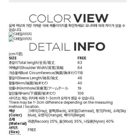
실제 색상과 가장 가까운 아래 제품이미지를 확인하세요! 모니터에 따라 차이가 있을 수
있습니다.
(cm기준)
SIZE
FREE
총길이
Total length/全長/着丈
63
어깨넓이
Shoulder Width/肩寬/肩幅
64
가슴둘레
Bust Circumference/胸圍/胸まわり
118
팔길이
Sleeve Length/袖長/袖丈
46
팔둘레
Arm/袖圍/袖まわり
40
암홀너비
Armhole/肩腋寬/アームホール
19
밑단둘레
Hem/下擺圍/裾まわり
106
사이즈는 재는 위치에 따라 1~3cm의 오차가 생길 수 있습니다.
There may be 1~3cm difference depending on the measuring
method / location.
색상
그레이(Gray), 블랙(Black), 오트밀(Oatmeal), 핑크(Pink), 소라(Sky
(Color)
blue), 오렌지(Orange), 베이지(Beige)
소재
라쿤(Racoon) 25%, 울(Wool) 35%, 나일론(Nylon) 40%
(Material)
사이즈
FREE
(Size)