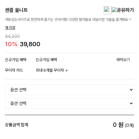
센즐 울니트
여유있는사이즈로 편안하게 즐기는 굿아이템! 다양한 컬러들로 데일리한 가을을 즐겨봐요~!
개 리뷰
44,200
10%
39,800
신규가입 혜택
신규가입 혜택
혜택보기
무이자 카드
최대 6개월 무이자
0
원
상품금액 합계
(
0
개)