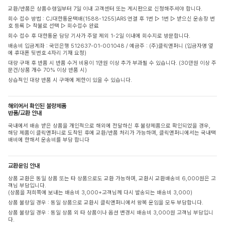
교환/반품은 상품수령일부터 7일 이내 고객센터 또는 게시판으로 신청해주셔야 합니다.
회수 접수 방법 : CJ대한통운택배(1588-1255)ARS 연결 후 1번 ▷ 1번 ▷ 받으신 운송장 번
호 등록 ▷ 착불로 선택 ▷ 회수접수 완료
회수 접수 후 대한통운 담당 기사가 주말 제외 1-2일 이내에 회수지로 방문합니다.
배송비 입금계좌 : 국민은행 512637-01-001048 / 예금주 : (주)클릭앤퍼니 (입금자명 옆
에 휴대폰 뒷번호 4자리 기재 요청)
대량 구매 후 반품 시 반품 수거 비용이 1만원 이상 추가 부과될 수 있습니다. (30만원 이상 주
문건/상품 개수 70% 이상 반품 시)
상습적인 대량 반품 시 구매에 제한이 있을 수 있습니다.
해외에서 확인된 불량제품
반품/교환 안내
국내에서 배송 받은 상품을 개인적으로 해외에 전달하신 후 불량제품으로 확인되었을 경우,
해당 제품이 클릭앤퍼니로 도착된 후에 교환/반품 처리가 가능하며, 클릭앤퍼니에서는 국내택
배비에 한해서 운송비를 부담 합니다
교환운임 안내
상품 교환은 동일 상품 또는 타 상품으로도 교환 가능하며, 교환시 교환배송비 6,000원은 고
객님 부담입니다.
(상품을 저희쪽에 보내는 배송비 3,000+고객님께 다시 발송되는 배송비 3,000)
상품 불량일 경우 : 동일 상품으로 교환시 클릭앤퍼니에서 왕복 운임을 모두 부담합니다.
상품 불량일 경우 : 동일 상품 외 타 상품이나 옵션 변경시 배송비 3,000원 고객님 부담입니
다.