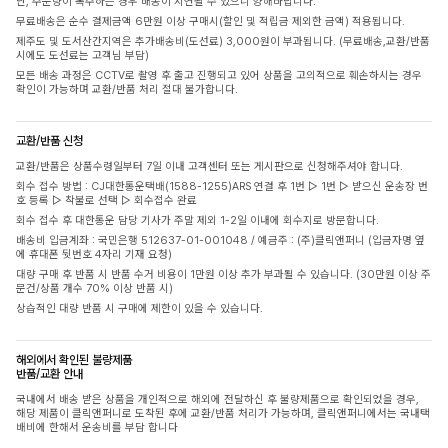
단, 주문량이 폭주하는 경우 배송이 지연될 수 있으니 양해바랍니다.
무료배송은 순수 결제금액 6만원 이상 구매시(할인 및 적립금 제외한 금액) 적용됩니다.
제주도 및 도서산간지역은 추가배송비(도선료) 3,000원이 부과됩니다. (무료배송,교환/반품
시에도 도선료는 고객님 부담)
모든 배송 과정은 CCTV로 촬영 후 출고 진행되고 있어 상품을 고의적으로 훼손하시는 경우
확인이 가능하며 교환/반품 처리 절대 불가합니다.
교환/반품 신청
교환/반품은 상품수령일부터 7일 이내 고객센터 또는 게시판으로 신청해주셔야 합니다.
회수 접수 방법 : CJ대한통운택배(1588-1255)ARS 연결 후 1번 ▷ 1번 ▷ 받으신 운송장 번
호 등록 ▷ 착불로 선택 ▷ 회수접수 완료
회수 접수 후 대한통운 담당 기사가 주말 제외 1-2일 이내에 회수지로 방문합니다.
배송비 입금계좌 : 국민은행 512637-01-001048 / 예금주 : (주)클릭앤퍼니 (입금자명 옆
에 휴대폰 뒷번호 4자리 기재 요청)
대량 구매 후 반품 시 반품 수거 비용이 1만원 이상 추가 부과될 수 있습니다. (30만원 이상 주
문건/상품 개수 70% 이상 반품 시)
상습적인 대량 반품 시 구매에 제한이 있을 수 있습니다.
해외에서 확인된 불량제품
반품/교환 안내
국내에서 배송 받은 상품을 개인적으로 해외에 전달하신 후 불량제품으로 확인되었을 경우,
해당 제품이 클릭앤퍼니로 도착된 후에 교환/반품 처리가 가능하며, 클릭앤퍼니에서는 국내택
배비에 한해서 운송비를 부담 합니다