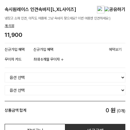
속시원레이스 인견속바지[L,XL사이즈]
냉장고 소재 인견, 아직도 여름에 그냥 속바지 찾으세요? 이번 여름엔 인견하세요:)
개 리뷰
11,900
신규가입 혜택
신규가입 혜택
혜택보기
무이자 카드
최대 6개월 무이자
0
원
상품금액 합계
(
0
개)