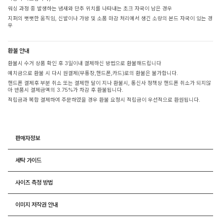
워싱 과정 중 발생하는 냄새와 단추 위치를 나타내는 초크 자국이 남은 경우
지퍼의 뻣뻣한 움직임, 신발이나 가방 및 소품 마감 처리에서 생긴 소량의 본드 자국이 있는 경
우
환불 안내
환불시 수거 상품 확인 후 3일이내 결제하신 방법으로 환불해드립니다
예치금으로 환불 시 다시 원결제(무통장,핸드폰,카드)로의 환불은 불가합니다.
핸드폰 결제후 부분 취소 또는 결제한 달이 지나 환불시, 통신사 정책상 핸드폰 취소가 되지않
아 반품시 결제금액의 3.75%가 차감 후 환불됩니다.
적립금과 복합 결제하여 주문하였을 경우 환불 요청시 적립금이 우선적으로 환원됩니다.
판매자정보
세탁 가이드
사이즈 측정 방법
이미지 저작권 안내