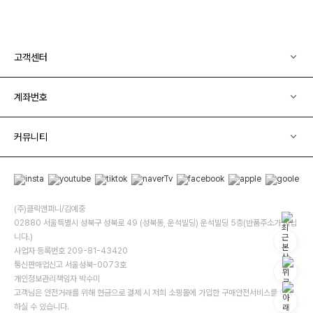
고객센터
계좌번호
커뮤니티
(주)클릭앤퍼니/김예중
02880 서울특별시 성북구 성북로 49 (성북동, 운석빌딩) 운석빌딩 5층(반품주소가 아닙
니다.)
사업자 등록번호 209-81-43420
통신판매업신고 서울성북-0073호
개인정보관리책임자 박수미
고객님은 안전거래를 위해 현금으로 결제 시 저희 소핑몰에 가입한 구매안전서비스를 이용
하실 수 있습니다.