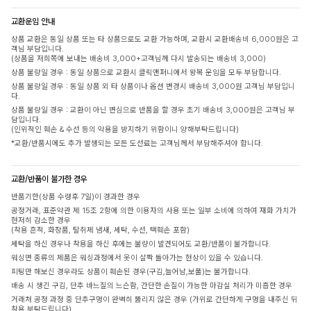
교환운임 안내
상품 교환은 동일 상품 또는 타 상품으로도 교환 가능하며, 교환시 교환배송비 6,000원은 고
객님 부담입니다.
(상품을 저희쪽에 보내는 배송비 3,000+고객님께 다시 발송되는 배송비 3,000)
상품 불량일 경우 : 동일 상품으로 교환시 클릭앤퍼니에서 왕복 운임을 모두 부담합니다.
상품 불량일 경우 : 동일 상품 외 타 상품이나 옵션 변경시 배송비 3,000원 고객님 부담입니
다.
상품 불량일 경우 : 교환이 아닌 변심으로 반품을 할 경우 초기 배송비 3,000원은 고객님 부
담입니다.
(인위적인 훼손 & 수선 등의 악용을 방지하기 위함이니 양해부탁드립니다)
*교환/반품시에도 추가 발생되는 모든 도선료는 고객님께서 부담해주셔야 합니다.
교환/반품이 불가한 경우
반품기한(상품 수령후 7일)이 경과한 경우
공정거래, 표준약관 제 15조 2항에 의한 이용자의 사용 또는 일부 소비에 의하여 재화 가치가
현저히 감소한 경우
(착용 흔적, 화장품, 탈취제 냄새, 세탁, 수선, 택훼손 포함)
세탁을 하신 경우나 착용을 하신 후에는 불량이 발견되어도 교환/반품이 불가합니다.
워싱면 종류의 제품은 워싱과정에서 옷이 살짝 돌아가는 현상이 있을 수 있습니다.
피팅만 해보신 경우라도 상품이 훼손된 경우(구김,늘어남,보풀)는 불가합니다.
배송 시 생긴 구김, 단추 바느질의 느슨함, 간단한 손질이 가능한 마감실 처리가 미흡한 경우
거래처 공정 과정 중 단추구멍이 완벽히 뚫리지 않은 경우 (가위로 간단하게 구멍을 내주신 뒤
착용 부탁드립니다)