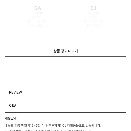
SA
EJ
168cm
165cm
TOP(55)
TOP(55)
BOTTOM(26)
BOTTOM(26)
SHOES(240)
SHOES(240)
상품 정보 더보기
REVIEW
Q&A
배송안내
배송은 입금 확인 후 2~3일 이내(주말제외) CJ 대한통운으로 발송됩니다.