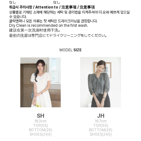
なし
なし
취급시 주의사항 / Attention to / 注意事项 / 注意事項
상품별로 기재된 소재에 해당하는 세탁 및 관리법을 지켜주셔야 더 오래 예쁘게 입으실
수 있습니다.
클릭앤퍼니 모든 의류는 첫 세탁은 드라이크리닝을 권장합니다.
Dry Clean is recommended on the first wash.
建议在第一次洗涤时使用干洗。
最初の洗濯は専門店にてドライクリーニングをしてください。
MODEL
SIZE
SH
JH
163cm
167cm
TOP(55)
TOP(55)
BOTTOM(26)
BOTTOM(26)
SHOES(240)
SHOES(240)