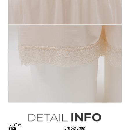
(cm기준)
SIZE
L(90)
XL(95)