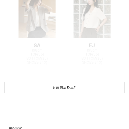
SA
EJ
168cm
165cm
TOP(55)
TOP(55)
BOTTOM(26)
BOTTOM(26)
SHOES(240)
SHOES(240)
상품 정보 더보기
REVIEW