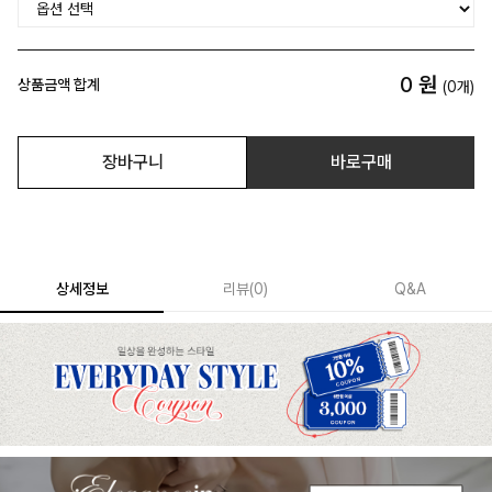
0
원
상품금액 합계
(
0
개)
장바구니
바로구매
상세정보
리뷰
(
0
)
Q&A