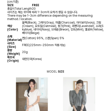
(cm기준)
SIZE
FREE
총길이
Total Length
20
사이즈는 재는 위치에 따라 1~3cm의 오차가 생길 수 있습니다.
There may be 1~3cm difference depending on the measuring
method / location.
블랙(Black), 그레이(Gray), 챠콜(Charcoal), 아이보리(Ivory), 크림
색상
(Cream), 오트밀(Oatmeal), 핑크(Pink), 라벤더(Lavender), 소라(S
(Color)
kyblue), 네이비(Navy), 브라운(Brwon), 민트(Mint), 옐로우(Yellow),
베이지(Beige)
소재
면(Cotton) 95%, 스판(Span) 5%
(Material)
사이즈
FREE(225mm~250mm 착용가능)
(Size)
중량
20g
(Weight)
제조국
대한민국(Korea)
(Origin)
MODEL
SIZE