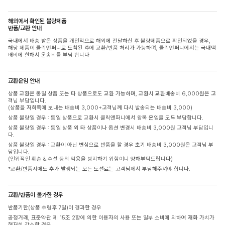
해외에서 확인된 불량제품
반품/교환 안내
국내에서 배송 받은 상품을 개인적으로 해외에 전달하신 후 불량제품으로 확인되었을 경우,
해당 제품이 클릭앤퍼니로 도착된 후에 교환/반품 처리가 가능하며, 클릭앤퍼니에서는 국내택
배비에 한해서 운송비를 부담 합니다
교환운임 안내
상품 교환은 동일 상품 또는 타 상품으로도 교환 가능하며, 교환시 교환배송비 6,000원은 고
객님 부담입니다.
(상품을 저희쪽에 보내는 배송비 3,000+고객님께 다시 발송되는 배송비 3,000)
상품 불량일 경우 : 동일 상품으로 교환시 클릭앤퍼니에서 왕복 운임을 모두 부담합니다.
상품 불량일 경우 : 동일 상품 외 타 상품이나 옵션 변경시 배송비 3,000원 고객님 부담입니
다.
상품 불량일 경우 : 교환이 아닌 변심으로 반품을 할 경우 초기 배송비 3,000원은 고객님 부
담입니다.
(인위적인 훼손 & 수선 등의 악용을 방지하기 위함이니 양해부탁드립니다)
*교환/반품시에도 추가 발생되는 모든 도선료는 고객님께서 부담해주셔야 합니다.
교환/반품이 불가한 경우
반품기한(상품 수령후 7일)이 경과한 경우
공정거래, 표준약관 제 15조 2항에 의한 이용자의 사용 또는 일부 소비에 의하여 재화 가치가
현저히 감소한 경우