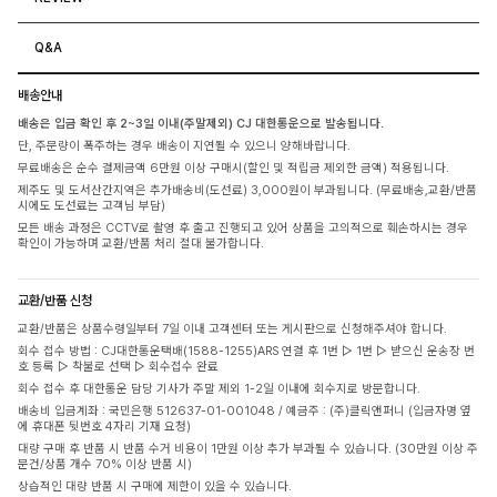
Q&A
배송안내
배송은 입금 확인 후 2~3일 이내(주말제외) CJ 대한통운으로 발송됩니다.
단, 주문량이 폭주하는 경우 배송이 지연될 수 있으니 양해바랍니다.
무료배송은 순수 결제금액 6만원 이상 구매시(할인 및 적립금 제외한 금액) 적용됩니다.
제주도 및 도서산간지역은 추가배송비(도선료) 3,000원이 부과됩니다. (무료배송,교환/반품
시에도 도선료는 고객님 부담)
모든 배송 과정은 CCTV로 촬영 후 출고 진행되고 있어 상품을 고의적으로 훼손하시는 경우
확인이 가능하며 교환/반품 처리 절대 불가합니다.
교환/반품 신청
교환/반품은 상품수령일부터 7일 이내 고객센터 또는 게시판으로 신청해주셔야 합니다.
회수 접수 방법 : CJ대한통운택배(1588-1255)ARS 연결 후 1번 ▷ 1번 ▷ 받으신 운송장 번
호 등록 ▷ 착불로 선택 ▷ 회수접수 완료
회수 접수 후 대한통운 담당 기사가 주말 제외 1-2일 이내에 회수지로 방문합니다.
배송비 입금계좌 : 국민은행 512637-01-001048 / 예금주 : (주)클릭앤퍼니 (입금자명 옆
에 휴대폰 뒷번호 4자리 기재 요청)
대량 구매 후 반품 시 반품 수거 비용이 1만원 이상 추가 부과될 수 있습니다. (30만원 이상 주
문건/상품 개수 70% 이상 반품 시)
상습적인 대량 반품 시 구매에 제한이 있을 수 있습니다.