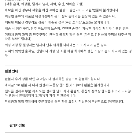
(착용 흔적, 화장품, 탈취제 냄새, 세탁, 수선, 택훼손 포함)
세탁을 하신 경우나 착용을 하신 후에는 불량이 발견되어도 교환/반품이 불가합니다.
워싱면 종류의 제품은 워싱과정에서 옷이 살짝 돌아가는 현상이 있을 수 있습니다.
피팅만 해보신 경우라도 상품이 훼손된 경우(구김,늘어남,보풀)는 불가합니다.
배송 시 생긴 구김, 단추 바느질의 느슨함, 간단한 손질이 가능한 마감실 처리가 미흡한 경우
거래처 공정 과정 중 단추구멍이 완벽히 뚫리지 않은 경우 (가위로 간단하게 구멍을 내주신 뒤
착용 부탁드립니다)
워싱 과정 중 발생하는 냄새와 단추 위치를 나타내는 초크 자국이 남은 경우
지퍼의 뻣뻣한 움직임, 신발이나 가방 및 소품 마감 처리에서 생긴 소량의 본드 자국이 있는 경
우
환불 안내
환불시 수거 상품 확인 후 3일이내 결제하신 방법으로 환불해드립니다
예치금으로 환불 시 다시 원결제(무통장,핸드폰,카드)로의 환불은 불가합니다.
핸드폰 결제후 부분 취소 또는 결제한 달이 지나 환불시, 통신사 정책상 핸드폰 취소가 되지않
아 반품시 결제금액의 3.75%가 차감 후 환불됩니다.
적립금과 복합 결제하여 주문하였을 경우 환불 요청시 적립금이 우선적으로 환원됩니다.
판매자정보