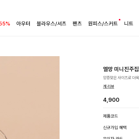
55%
아우터
블라우스/셔츠
팬츠
원피스/스커트
니트
엘망 미니진주
앙증맞은 사이즈로 더욱
개 리뷰
4,900
제품코드
신규가입 혜택
무이자 카드