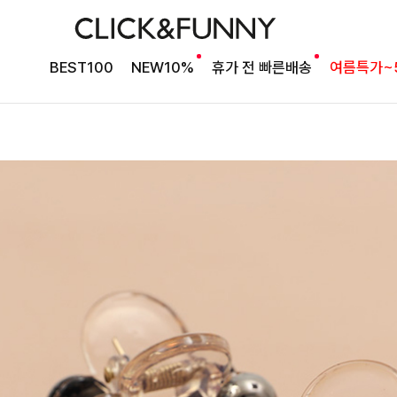
BEST100
NEW10%
휴가 전 빠른배송
여름특가~