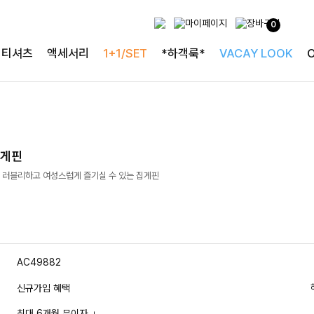
0
티셔츠
액세서리
1+1/SET
*하객룩*
VACAY LOOK
집게핀
 러블리하고 여성스럽게 즐기실 수 있는 집게핀
AC49882
신규가입 혜택
최대 6개월 무이자