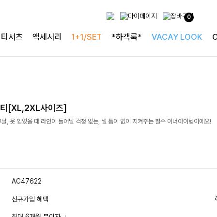
0
티셔츠
액세서리
1+1/SET
*하객룩*
VACAY LOOK
[XL,2XL사이즈]
날, 옷 입었을 때 라인이 들어날 걱정 없는, 샐 틈이 없이 지켜주는 필수 이너아이템이에요!
AC47622
신규가입 혜택
최대 6개월 무이자