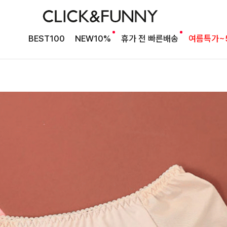
BEST100
NEW10%
휴가 전 빠른배송
여름특가~