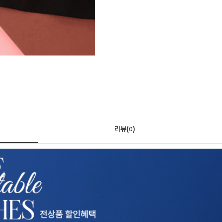
리뷰(
)
0