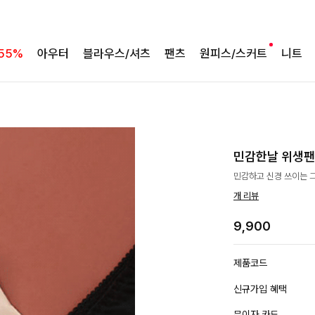
55%
아우터
블라우스/셔츠
팬츠
원피스/스커트
니트
민감한날 위생팬티
민감하고 신경 쓰이는 그
개 리뷰
9,900
제품코드
신규가입 혜택
무이자 카드