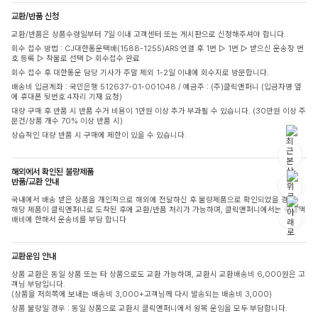
교환/반품 신청
교환/반품은 상품수령일부터 7일 이내 고객센터 또는 게시판으로 신청해주셔야 합니다.
회수 접수 방법 : CJ대한통운택배(1588-1255)ARS 연결 후 1번 ▷ 1번 ▷ 받으신 운송장 번
호 등록 ▷ 착불로 선택 ▷ 회수접수 완료
회수 접수 후 대한통운 담당 기사가 주말 제외 1-2일 이내에 회수지로 방문합니다.
배송비 입금계좌 : 국민은행 512637-01-001048 / 예금주 : (주)클릭앤퍼니 (입금자명 옆
에 휴대폰 뒷번호 4자리 기재 요청)
대량 구매 후 반품 시 반품 수거 비용이 1만원 이상 추가 부과될 수 있습니다. (30만원 이상 주
문건/상품 개수 70% 이상 반품 시)
상습적인 대량 반품 시 구매에 제한이 있을 수 있습니다.
해외에서 확인된 불량제품
반품/교환 안내
국내에서 배송 받은 상품을 개인적으로 해외에 전달하신 후 불량제품으로 확인되었을 경우,
해당 제품이 클릭앤퍼니로 도착된 후에 교환/반품 처리가 가능하며, 클릭앤퍼니에서는 국내택
배비에 한해서 운송비를 부담 합니다
교환운임 안내
상품 교환은 동일 상품 또는 타 상품으로도 교환 가능하며, 교환시 교환배송비 6,000원은 고
객님 부담입니다.
(상품을 저희쪽에 보내는 배송비 3,000+고객님께 다시 발송되는 배송비 3,000)
상품 불량일 경우 : 동일 상품으로 교환시 클릭앤퍼니에서 왕복 운임을 모두 부담합니다.