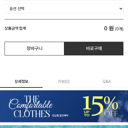
0
원
상품금액 합계
(
0
개)
장바구니
바로구매
상세정보
리뷰
(
0
)
Q&A