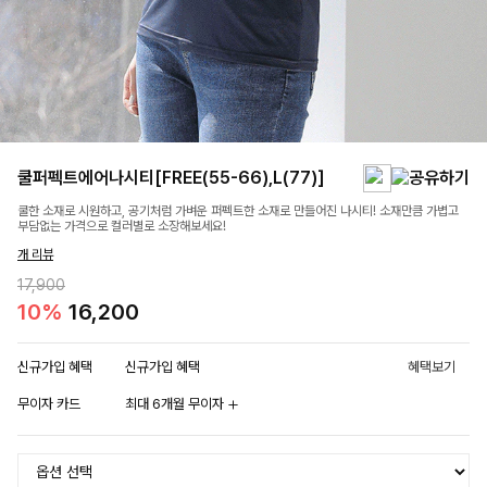
쿨퍼펙트에어나시티[FREE(55-66),L(77)]
쿨한 소재로 시원하고, 공기처럼 가벼운 퍼펙트한 소재로 만들어진 나시티! 소재만큼 가볍고
부담없는 가격으로 컬러별로 소장해보세요!
개 리뷰
17,900
10%
16,200
신규가입 혜택
신규가입 혜택
혜택보기
무이자 카드
최대 6개월 무이자