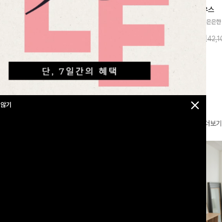
찰랑넘버원 와이드밴딩팬츠[S,M,L사이즈]
메칸드 카라블라우스
라우스
[군살커버만점/썸머소재]가볍게 찰랑이는
[썸머원단🌊/팔뚝커버]은은한
지]가볍고 내추럴
원단과 여유로운 와이드 핏으로 하루 종일
와 여유로운 실루엣이 만나 
라우스로, 답답함
10%
35,900
원
10%
37,900
원
39,800원
42,
43,600원
편안하게 착용하실 수 있는 팬츠입니다 🖤
세련된 무드를 연출해주는 블
 얼굴선을 더욱 시
✨ 허리 전체 밴딩과 스트링 디테일로 안정
리룩부터 출근룩까지 다양하게
🌿
감 있는 착용감을 더해드려요!
은 베이직한 디자인!
 않기
더보기