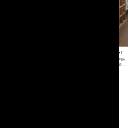
블라우스
제딧레이어드 블라우스+플레어팬츠SET
스퀘어넥]입체감 있는 링클 엠보 텍스
[완성도높은💗]레이어드한 듯 자연스러운 나시와 버튼
라우스- 여유로운 실루엣과 물결 짜임
원피스가 함께 구성된 세트 아이템입니다. 코디 고민 없
더해져 편안하면서도 여성스러운 무드를
이 한 벌만으로도 내추럴하면서 여성스러운 썸머룩 완성!
00
원
12%
43,900
원
34,800원
49,800원
리뷰 카운트 영역