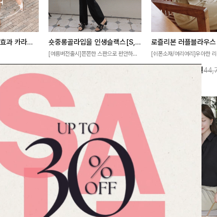
[재구매율1위] 냉감효과 카라니트
숏중롱골라입을 인생슬랙스[S,M,L,XL사이즈]
로즐리본 러플블라우스
[여름버전출시]쫀쫀한 스판으로 편안하게
[쉬폰소재/여리여리]우아한 리
필요가 없어요!얇
착용되어 누구나 입기 좋은 데일리 슬랙스!
연스럽게 흐르는 러플 디테일
10%
32,900
원
13%
38,900
원
32,800원
36,500원
44,
여름에도 시원하게
숏·기본·롱 기장과 와이드·부츠컷 핏까지 취
분위기를 더해주는 블라우스 
다
향에 맞게 선택할 수 있어 더욱 만족스러워
한 소재감과 여유롭게 떨어지
요
얼굴까지 화사해 보이며 세련
좋아요