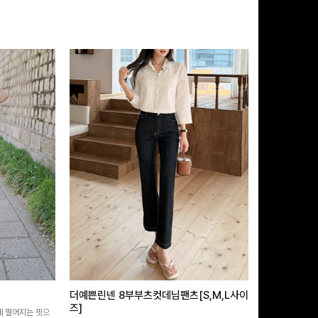
더예쁜린넨 8부부츠컷데님팬츠[S,M,L사이
급속쿨링효과 
즈]
 떨어지는 핏으
[MADE/후기인