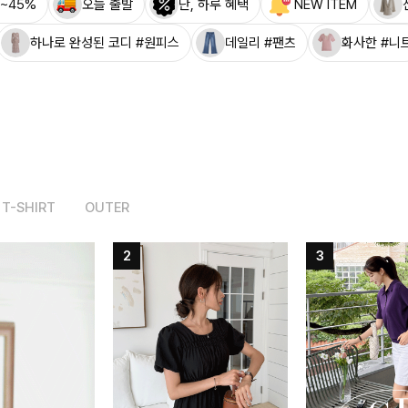
~45%
오늘 출발
단, 하루 혜택
NEW ITEM
하나로 완성된 코디 #원피스
데일리 #팬츠
화사한 #니
T-SHIRT
OUTER