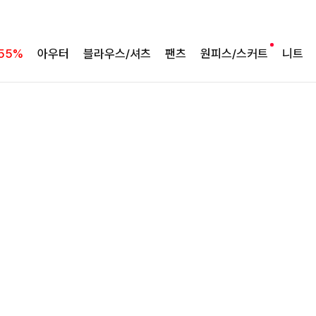
바람처럼 가벼운 셋업
팔롬드 링클블라우스+와이드팬츠SET
55%
아우터
블라우스/셔츠
팬츠
원피스/스커트
니트