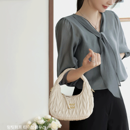
밍팃퍼프 타이블라우스