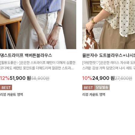
댕스트라이프 백버튼블라우스
율븐자수 도트블라우스+나시S
[활용도좋은✨]은은한 스트라이프 패턴이 더해져 심플한
[아방한핏🤍]은은한 레이스 자수와 도
코디에도 세련된 포인트를 더해드리며 깔끔한 스트라이
스러운 감성 가득 담았으며 나시 세트 
프 디테일로 유행 없이 오래 함께하기 좋은 블라우스예요
정없이 손쉽게 코디 가능한 블라우스에요
12%
51,900
원
10%
24,900
원
58,900원
27,600원
리뷰 카운트 영역
리뷰 카운트 영역