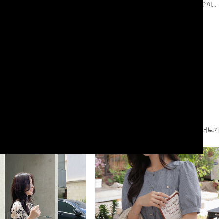
로 이쁜 핏 연출은 물론,쫀쫀한 스판끼
포인트가 되어주는 와이드 팬츠입니다. 여유롭게 떨어지
하게!
는 실루엣과 가볍게 바스락거리는 소재감으로 시원하고
00
원
14%
42,900
원
37,300원
49,800원
편안하게 즐기기 좋은 아이템-
리뷰 카운트 영역
더보기