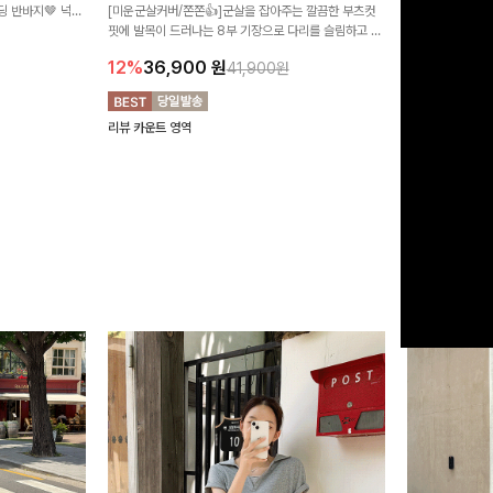
 반바지🤎 넉넉
[미운군살커버/쫀쫀👍]군살을 잡아주는 깔끔한 부츠컷
직하지만 부츠컷으
여행룩까지 활용도
핏에 발목이 드러나는 8부 기장으로 다리를 슬림하고 길
로 하루종일 편안
20%
29,9
어보이게 만들어주며 생지 소재로 멋을 더한 데님팬츠에
12%
36,900
원
41,900원
요~!
리뷰 카운트 영역
리뷰 카운트 영역