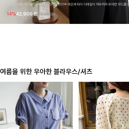
[고급스러움/하객룩추천💎]여성스러운 브이넥 라인과 타이 디테일이 어우러져 우아한 무드를 
라우스 🤍 여유로운 7부 소매로 편안하게 착용되며 데일리룩부터 출근룩, 하객룩까지 세련된
14%
42,900
원
49,800원
기 좋은 아이템이에요
여름을 위한 우아한 블라우스/셔츠