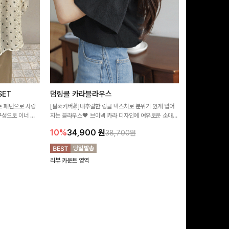
ET
덤링클 카라블라우스
비반드 링클
트 패턴으로 사랑
[팔뚝커버✌]내추럴한 링클 텍스처로 분위기 있게 입어
[구김걱정없는✨/
구성으로 이너 걱
지는 블라우스🖤 브이넥 카라 디자인에 여유로운 소매핏
처가 돋보이는 블
:)
더해져 여리하면서도 시원한 무드로 즐기기 좋아요-
소매 디테일이 
10%
34,900
원
17%
28,9
38,700원
연출해드려요!
리뷰 카운트 영역
리뷰 카운트 영역