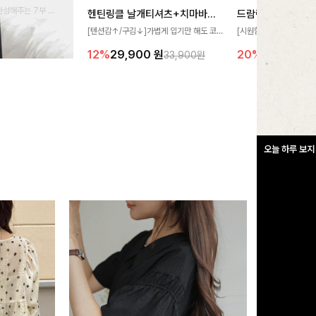
완성해주는 7부 블
헨틴링클 날개티셔츠+치마바지SET
드람린넨 스트링블
 스타일링을 연출하
[텐션감↑/구김↓]가볍게 입기만 해도 코
[시원함🧊/77사이즈까
디가 완성되는 세트 아이템으로, 자연스럽
한 텍스처가 돋보이는 블
12%
29,900
원
20%
34,900
원
33,900원
게 퍼지는 프릴 날개 소매가 우아한 포인트
없는 슬릿 카라 디자인이
를 더해드립니다💕 잔잔한 링클 텍스처 소
원하게 연출해드립니다 
재와 편안한 허리밴딩으로 하루 종일 산뜻
하고 쾌적하게 즐겨보세요!
오늘 하루 보지