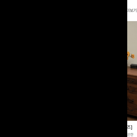
더보기
부츠컷슬랙스[S,M,L사이즈]
쿨링버튼 8부와이드팬츠[FREE,L사이즈]
증👍]누구나 갖고 싶어할 슬랙스:)베이
[바스락소재💙/8부기장]사이드 버튼 디테일이 은은한