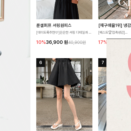
룬셀퍼프 셔링원피스
[데이트룩추천🩷]은은한 셔링 디테일과 퍼
[베스트🏆접촉냉감]
프 소매가 어우러져 사랑스러운 무드를 완
여름에도 무더위 걱정할 
10%
36,900
원
17%
27,300
원
40,900원
성해주는 원피스🤍 허리 스모크 밴딩이 슬
고 가벼운 소재감으로 
림한 실루엣을 연출해주며, 자연스럽게 퍼
즐기실 수 있는 니트랍니
지는 플레어 라인으로 여성스럽고 편안하게
즐기기 좋아요