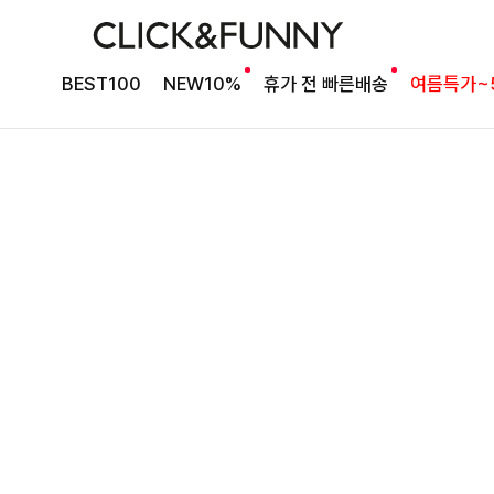
베스트셀러 블라우스
[2차리오더] 드람린넨 스트링블라우스
BEST100
NEW10%
휴가 전 빠른배송
여름특가~