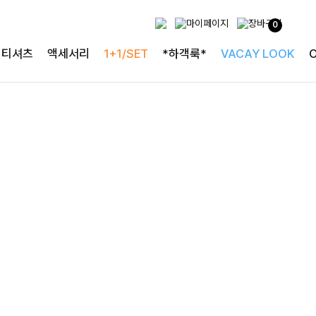
두가지 컬러 데일리아이템
0
룬카일 스트라이프셔츠
티셔츠
액세서리
1+1/SET
*하객룩*
VACAY LOOK