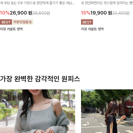
과 부담 없는 5부 기장으로 편안하게 즐기기 좋은 데님
로 편안하면서도 멋스럽게 입어지는 밴딩
팬츠 ✨ 빈티지한 워싱감이 더해져 캐주얼하면서도 트렌
한 포켓 디테일 더해져 데일리룩부터 
10%
26,900
원
15%
19,900
원
29,800원
23,400원
디한 무드로 연출
높게 즐겨지는 아이템!
리뷰 카운트 영역
리뷰 카운트 영역
가장 완벽한 감각적인 원피스