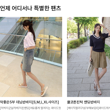
언제 어디서나 특별한 팬츠
딱좋은5부 데님반바지[S,M,L,XL사이즈]
쿨코튼핀턱 밴딩반바지
[허벅지군살커버/히든밴딩]여유롭게 떨어지는 와이드핏
[베이직컬러구성/부해보임X]와이드하게