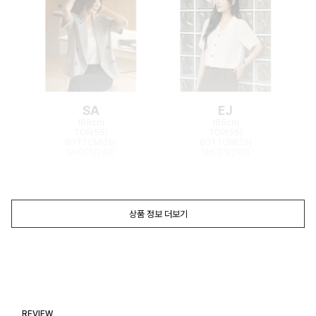
SA
EJ
168cm
165cm
TOP(55)
TOP(55)
BOTTOM(26)
BOTTOM(26)
SHOES(240)
SHOES(240)
상품 정보 더보기
REVIEW