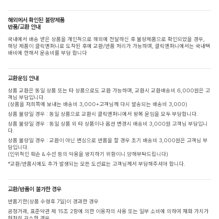
해외에서 확인된 불량제품
반품/교환 안내
국내에서 배송 받은 상품을 개인적으로 해외에 전달하신 후 불량제품으로 확인되었을 경우,
해당 제품이 클릭앤퍼니로 도착된 후에 교환/반품 처리가 가능하며, 클릭앤퍼니에서는 국내택
배비에 한해서 운송비를 부담 합니다
교환운임 안내
상품 교환은 동일 상품 또는 타 상품으로도 교환 가능하며, 교환시 교환배송비 6,000원은 고
객님 부담입니다.
(상품을 저희쪽에 보내는 배송비 3,000+고객님께 다시 발송되는 배송비 3,000)
상품 불량일 경우 : 동일 상품으로 교환시 클릭앤퍼니에서 왕복 운임을 모두 부담합니다.
상품 불량일 경우 : 동일 상품 외 타 상품이나 옵션 변경시 배송비 3,000원 고객님 부담입니
다.
상품 불량일 경우 : 교환이 아닌 변심으로 반품을 할 경우 초기 배송비 3,000원은 고객님 부
담입니다.
(인위적인 훼손 & 수선 등의 악용을 방지하기 위함이니 양해부탁드립니다)
*교환/반품시에도 추가 발생되는 모든 도선료는 고객님께서 부담해주셔야 합니다.
교환/반품이 불가한 경우
반품기한(상품 수령후 7일)이 경과한 경우
공정거래, 표준약관 제 15조 2항에 의한 이용자의 사용 또는 일부 소비에 의하여 재화 가치가
현저히 감소한 경우