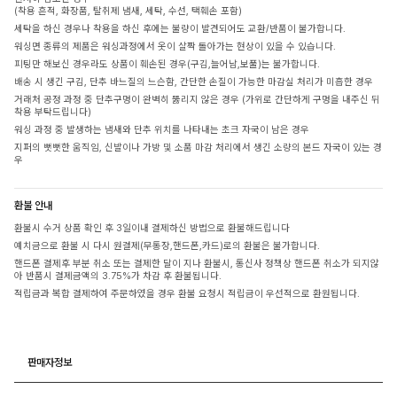
(착용 흔적, 화장품, 탈취제 냄새, 세탁, 수선, 택훼손 포함)
세탁을 하신 경우나 착용을 하신 후에는 불량이 발견되어도 교환/반품이 불가합니다.
워싱면 종류의 제품은 워싱과정에서 옷이 살짝 돌아가는 현상이 있을 수 있습니다.
피팅만 해보신 경우라도 상품이 훼손된 경우(구김,늘어남,보풀)는 불가합니다.
배송 시 생긴 구김, 단추 바느질의 느슨함, 간단한 손질이 가능한 마감실 처리가 미흡한 경우
거래처 공정 과정 중 단추구멍이 완벽히 뚫리지 않은 경우 (가위로 간단하게 구멍을 내주신 뒤
착용 부탁드립니다)
워싱 과정 중 발생하는 냄새와 단추 위치를 나타내는 초크 자국이 남은 경우
지퍼의 뻣뻣한 움직임, 신발이나 가방 및 소품 마감 처리에서 생긴 소량의 본드 자국이 있는 경
우
환불 안내
환불시 수거 상품 확인 후 3일이내 결제하신 방법으로 환불해드립니다
예치금으로 환불 시 다시 원결제(무통장,핸드폰,카드)로의 환불은 불가합니다.
핸드폰 결제후 부분 취소 또는 결제한 달이 지나 환불시, 통신사 정책상 핸드폰 취소가 되지않
아 반품시 결제금액의 3.75%가 차감 후 환불됩니다.
적립금과 복합 결제하여 주문하였을 경우 환불 요청시 적립금이 우선적으로 환원됩니다.
판매자정보