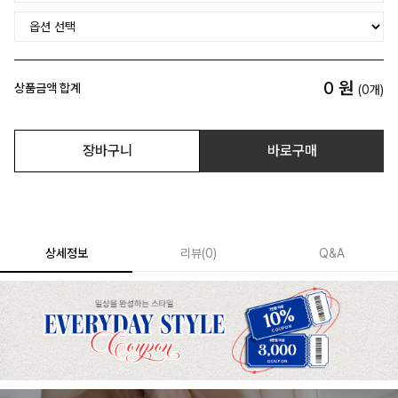
0
원
상품금액 합계
(
0
개)
장바구니
바로구매
상세정보
리뷰
(
0
)
Q&A