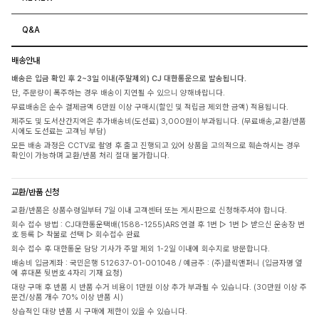
Q&A
배송안내
배송은 입금 확인 후 2~3일 이내(주말제외) CJ 대한통운으로 발송됩니다.
단, 주문량이 폭주하는 경우 배송이 지연될 수 있으니 양해바랍니다.
무료배송은 순수 결제금액 6만원 이상 구매시(할인 및 적립금 제외한 금액) 적용됩니다.
제주도 및 도서산간지역은 추가배송비(도선료) 3,000원이 부과됩니다. (무료배송,교환/반품
시에도 도선료는 고객님 부담)
모든 배송 과정은 CCTV로 촬영 후 출고 진행되고 있어 상품을 고의적으로 훼손하시는 경우
확인이 가능하며 교환/반품 처리 절대 불가합니다.
교환/반품 신청
교환/반품은 상품수령일부터 7일 이내 고객센터 또는 게시판으로 신청해주셔야 합니다.
회수 접수 방법 : CJ대한통운택배(1588-1255)ARS 연결 후 1번 ▷ 1번 ▷ 받으신 운송장 번
호 등록 ▷ 착불로 선택 ▷ 회수접수 완료
회수 접수 후 대한통운 담당 기사가 주말 제외 1-2일 이내에 회수지로 방문합니다.
배송비 입금계좌 : 국민은행 512637-01-001048 / 예금주 : (주)클릭앤퍼니 (입금자명 옆
에 휴대폰 뒷번호 4자리 기재 요청)
대량 구매 후 반품 시 반품 수거 비용이 1만원 이상 추가 부과될 수 있습니다. (30만원 이상 주
문건/상품 개수 70% 이상 반품 시)
상습적인 대량 반품 시 구매에 제한이 있을 수 있습니다.