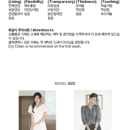
(Lining)
(Flexibility)
(Transparency)
(Thickness)
(Touching)
전체안감
매우좋음
비침있음
두꺼움
까슬거림
부분안감
약간당겨짐
비침약간
적당함
적당함
안감탈부착
없음
밝은칼라만
얇음
부드러움
없음
없음
취급시 주의사항 / Attention to
상품별로 기재된 소재에 해당하는 세탁 및 관리법을 지켜주셔야 더 오래 예쁘게 입으실
수 있습니다.
클릭앤퍼니 모든 의류는 첫 세탁은 드라이크리닝을 권장합니다.
Dry Clean is recommended on the first wash.
MODEL
SIZE