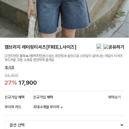
캠브리지 레터링티셔츠[FREE,L사이즈]
[2만5천장 돌파🔥/썸머추천]센스있는 프린팅과 슬릿으로 스타일이 살아나는 데일리 티셔츠
부드러운 코튼 소재로 편안하게 즐겨요
개 리뷰
24,400
27%
17,900
신규가입 혜택
신규가입 혜택
혜택보기
무이자 카드
최대 6개월 무이자