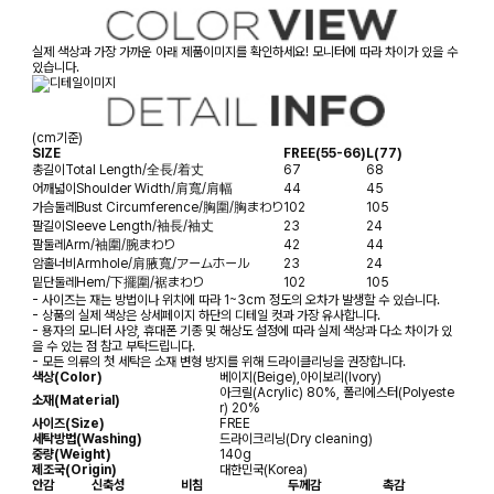
실제 색상과 가장 가까운 아래 제품이미지를 확인하세요! 모니터에 따라 차이가 있을 수
있습니다.
(cm기준)
SIZE
FREE(55-66)
L(77)
총길이
Total Length/全長/着丈
67
68
어깨넓이
Shoulder Width/肩寬/肩幅
44
45
가슴둘레
Bust Circumference/胸圍/胸まわり
102
105
팔길이
Sleeve Length/袖長/袖丈
23
24
팔둘레
Arm/袖圍/腕まわり
42
44
암홀너비
Armhole/肩腋寬/アームホール
23
24
밑단둘레
Hem/下擺圍/裾まわり
102
105
- 사이즈는 재는 방법이나 위치에 따라 1~3cm 정도의 오차가 발생할 수 있습니다.
- 상품의 실제 색상은 상세페이지 하단의 디테일 컷과 가장 유사합니다.
- 용자의 모니터 사양, 휴대폰 기종 및 해상도 설정에 따라 실제 색상과 다소 차이가 있
을 수 있는 점 참고 부탁드립니다.
- 모든 의류의 첫 세탁은 소재 변형 방지를 위해 드라이클리닝을 권장합니다.
색상(Color)
베이지(Beige),아이보리(Ivory)
아크릴(Acrylic) 80%, 폴리에스터(Polyeste
소재(Material)
r) 20%
사이즈(Size)
FREE
세탁방법(Washing)
드라이크리닝(Dry cleaning)
중량(Weight)
140g
제조국(Origin)
대한민국(Korea)
안감
신축성
비침
두께감
촉감