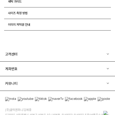
세탁 가이드
사이즈 측정 방법
이미지 저작권 안내
고객센터
계좌번호
커뮤니티
(주)클릭앤퍼니/김예중
02880 서울특별시 성북구 성북로 49 (성북동, 운석빌딩) 운석빌딩 5층(반품주소가 아닙