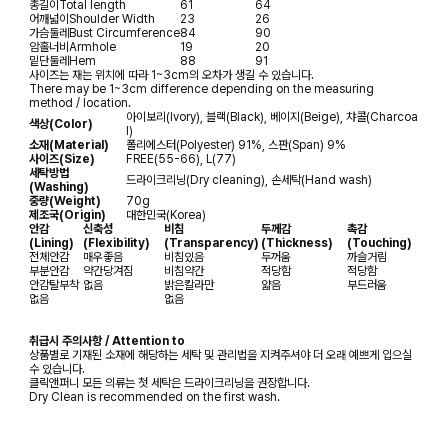
총길이
Total length
61
64
어깨넓이
Shoulder Width
23
26
가슴둘레
Bust Circumference
84
90
암홀너비
Armhole
19
20
밑단둘레
Hem
88
91
사이즈는 재는 위치에 따라 1~3cm의 오차가 생길 수 있습니다.
There may be 1~3cm difference depending on the measuring
method / location.
아이보리(Ivory), 블랙(Black), 베이지(Beige), 챠콜(Charcoa
색상(Color)
l)
소재(Material)
폴리에스터(Polyester) 91%, 스판(Span) 9%
사이즈(Size)
FREE(55-66), L(77)
세탁방법
드라이크리닝(Dry cleaning), 손세탁(Hand wash)
(Washing)
중량(Weight)
70g
제조국(Origin)
대한민국(Korea)
안감
신축성
비침
두께감
촉감
(Lining)
(Flexibility)
(Transparency)
(Thickness)
(Touching)
전체안감
매우좋음
비침있음
두꺼움
까슬거림
부분안감
약간당겨짐
비침약간
적당함
적당함
안감탈부착
없음
밝은칼라만
얇음
부드러움
없음
없음
취급시 주의사항 / Attention to
상품별로 기재된 소재에 해당하는 세탁 및 관리법을 지켜주셔야 더 오래 예쁘게 입으실
수 있습니다.
클릭앤퍼니 모든 의류는 첫 세탁은 드라이크리닝을 권장합니다.
Dry Clean is recommended on the first wash.