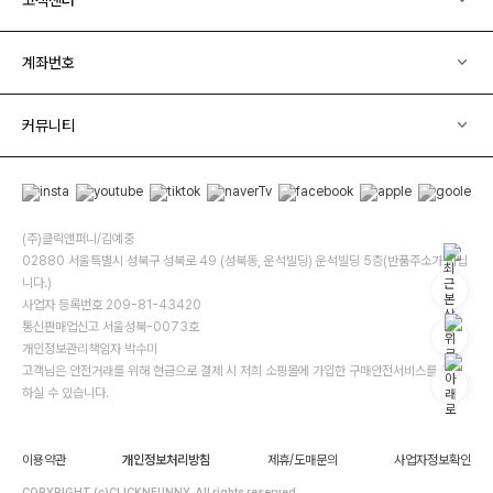
계좌번호
커뮤니티
(주)클릭앤퍼니/김예중
02880 서울특별시 성북구 성북로 49 (성북동, 운석빌딩) 운석빌딩 5층(반품주소가 아닙
니다.)
사업자 등록번호 209-81-43420
통신판매업신고 서울성북-0073호
개인정보관리책임자 박수미
고객님은 안전거래를 위해 현금으로 결제 시 저희 소핑몰에 가입한 구매안전서비스를 이용
하실 수 있습니다.
이용약관
개인정보처리방침
제휴/도매문의
사업자정보확인
COPYRIGHT (c)CLICKNFUNNY. All rights reserved.