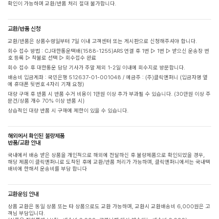
확인이 가능하며 교환/반품 처리 절대 불가합니다.
교환/반품 신청
교환/반품은 상품수령일부터 7일 이내 고객센터 또는 게시판으로 신청해주셔야 합니다.
회수 접수 방법 : CJ대한통운택배(1588-1255)ARS 연결 후 1번 ▷ 1번 ▷ 받으신 운송장 번
호 등록 ▷ 착불로 선택 ▷ 회수접수 완료
회수 접수 후 대한통운 담당 기사가 주말 제외 1-2일 이내에 회수지로 방문합니다.
배송비 입금계좌 : 국민은행 512637-01-001048 / 예금주 : (주)클릭앤퍼니 (입금자명 옆
에 휴대폰 뒷번호 4자리 기재 요청)
대량 구매 후 반품 시 반품 수거 비용이 1만원 이상 추가 부과될 수 있습니다. (30만원 이상 주
문건/상품 개수 70% 이상 반품 시)
상습적인 대량 반품 시 구매에 제한이 있을 수 있습니다.
해외에서 확인된 불량제품
반품/교환 안내
국내에서 배송 받은 상품을 개인적으로 해외에 전달하신 후 불량제품으로 확인되었을 경우,
해당 제품이 클릭앤퍼니로 도착된 후에 교환/반품 처리가 가능하며, 클릭앤퍼니에서는 국내택
배비에 한해서 운송비를 부담 합니다
교환운임 안내
상품 교환은 동일 상품 또는 타 상품으로도 교환 가능하며, 교환시 교환배송비 6,000원은 고
객님 부담입니다.