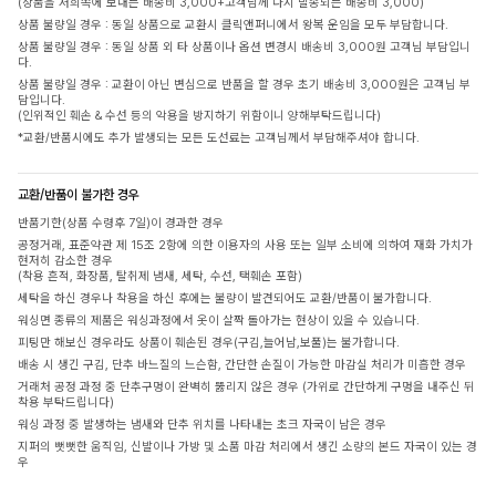
(상품을 저희쪽에 보내는 배송비 3,000+고객님께 다시 발송되는 배송비 3,000)
상품 불량일 경우 : 동일 상품으로 교환시 클릭앤퍼니에서 왕복 운임을 모두 부담합니다.
상품 불량일 경우 : 동일 상품 외 타 상품이나 옵션 변경시 배송비 3,000원 고객님 부담입니
다.
상품 불량일 경우 : 교환이 아닌 변심으로 반품을 할 경우 초기 배송비 3,000원은 고객님 부
담입니다.
(인위적인 훼손 & 수선 등의 악용을 방지하기 위함이니 양해부탁드립니다)
*교환/반품시에도 추가 발생되는 모든 도선료는 고객님께서 부담해주셔야 합니다.
교환/반품이 불가한 경우
반품기한(상품 수령후 7일)이 경과한 경우
공정거래, 표준약관 제 15조 2항에 의한 이용자의 사용 또는 일부 소비에 의하여 재화 가치가
현저히 감소한 경우
(착용 흔적, 화장품, 탈취제 냄새, 세탁, 수선, 택훼손 포함)
세탁을 하신 경우나 착용을 하신 후에는 불량이 발견되어도 교환/반품이 불가합니다.
워싱면 종류의 제품은 워싱과정에서 옷이 살짝 돌아가는 현상이 있을 수 있습니다.
피팅만 해보신 경우라도 상품이 훼손된 경우(구김,늘어남,보풀)는 불가합니다.
배송 시 생긴 구김, 단추 바느질의 느슨함, 간단한 손질이 가능한 마감실 처리가 미흡한 경우
거래처 공정 과정 중 단추구멍이 완벽히 뚫리지 않은 경우 (가위로 간단하게 구멍을 내주신 뒤
착용 부탁드립니다)
워싱 과정 중 발생하는 냄새와 단추 위치를 나타내는 초크 자국이 남은 경우
지퍼의 뻣뻣한 움직임, 신발이나 가방 및 소품 마감 처리에서 생긴 소량의 본드 자국이 있는 경
우