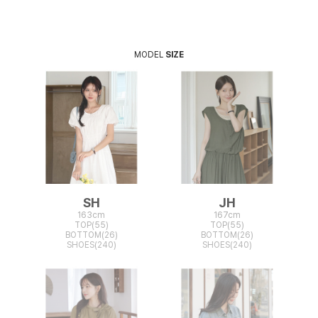
MODEL
SIZE
SH
JH
163cm
167cm
TOP(55)
TOP(55)
BOTTOM(26)
BOTTOM(26)
SHOES(240)
SHOES(240)