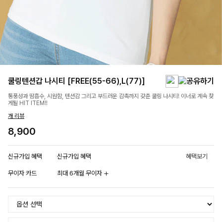
쿨링텐션갑 나시티 [FREE(55-66),L(77)]
통풍성과 땀흡수, 시원함, 텐션감 그리고 부드러운 감촉까지 갖춘 쿨링 나시티! 이너로 계속 찾
게될 HIT ITEM!!
개 리뷰
8,900
신규가입 혜택
신규가입 혜택
혜택보기
무이자 카드
최대 6개월 무이자