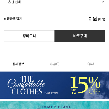
0
원
상품금액 합계
(
0
개)
장바구니
바로구매
상세정보
리뷰
(
0
)
Q&A