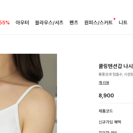
55%
아우터
블라우스/셔츠
팬츠
원피스/스커트
니트
쿨링텐션갑 나시티 
통풍성과 땀흡수, 시원함,
개 리뷰
8,900
제품코드
신규가입 혜택
무이자 카드