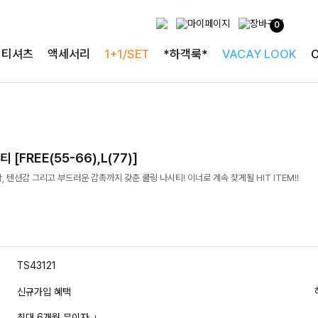
0
티셔츠
액세서리
1+1/SET
*하객룩*
VACAY LOOK
[FREE(55-66),L(77)]
 텐션감 그리고 부드러운 감촉까지 갖춘 쿨링 나시티! 이너로 계속 찾게될 HIT ITEM!!
TS43121
신규가입 혜택
최대 6개월 무이자