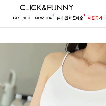
BEST100
NEW10%
휴가 전 빠른배송
여름특가~