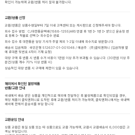
확인이 가능하며 교환/반품 처리 절대 불가합니다.
교환/반품 신청
교환/반품은 상품수령일부터 7일 이내 고객센터 또는 게시판으로 신청해주셔야 합니다.
회수 접수 방법 : CJ대한통운택배(1588-1255)ARS 연결 후 1번 ▷ 1번 ▷ 받으신 운송장 번
호 등록 ▷ 착불로 선택 ▷ 회수접수 완료
회수 접수 후 대한통운 담당 기사가 주말 제외 1-2일 이내에 회수지로 방문합니다.
배송비 입금계좌 : 국민은행 512637-01-001048 / 예금주 : (주)클릭앤퍼니 (입금자명 옆
에 휴대폰 뒷번호 4자리 기재 요청)
대량 구매 후 반품 시 반품 수거 비용이 1만원 이상 추가 부과될 수 있습니다. (30만원 이상 주
문건/상품 개수 70% 이상 반품 시)
상습적인 대량 반품 시 구매에 제한이 있을 수 있습니다.
해외에서 확인된 불량제품
반품/교환 안내
국내에서 배송 받은 상품을 개인적으로 해외에 전달하신 후 불량제품으로 확인되었을 경우,
해당 제품이 클릭앤퍼니로 도착된 후에 교환/반품 처리가 가능하며, 클릭앤퍼니에서는 국내택
배비에 한해서 운송비를 부담 합니다
교환운임 안내
상품 교환은 동일 상품 또는 타 상품으로도 교환 가능하며, 교환시 교환배송비 6,000원은 고
객님 부담입니다.