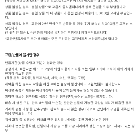
(상품을 저희쪽에 보내는 배송비 3,000+고객님께 다시 발송되는 배송비 3,000)
상품 불량일 경우 : 동일 상품으로 교환시 클릭앤퍼니에서 왕복 운임을 모두 부담합니다.
상품 불량일 경우 : 동일 상품 외 타 상품이나 옵션 변경시 배송비 3,000원 고객님 부담입니
다.
상품 불량일 경우 : 교환이 아닌 변심으로 반품을 할 경우 초기 배송비 3,000원은 고객님 부
담입니다.
(인위적인 훼손 & 수선 등의 악용을 방지하기 위함이니 양해부탁드립니다)
*교환/반품시에도 추가 발생되는 모든 도선료는 고객님께서 부담해주셔야 합니다.
교환/반품이 불가한 경우
반품기한(상품 수령후 7일)이 경과한 경우
공정거래, 표준약관 제 15조 2항에 의한 이용자의 사용 또는 일부 소비에 의하여 재화 가치가
현저히 감소한 경우
(착용 흔적, 화장품, 탈취제 냄새, 세탁, 수선, 택훼손 포함)
세탁을 하신 경우나 착용을 하신 후에는 불량이 발견되어도 교환/반품이 불가합니다.
워싱면 종류의 제품은 워싱과정에서 옷이 살짝 돌아가는 현상이 있을 수 있습니다.
피팅만 해보신 경우라도 상품이 훼손된 경우(구김,늘어남,보풀)는 불가합니다.
배송 시 생긴 구김, 단추 바느질의 느슨함, 간단한 손질이 가능한 마감실 처리가 미흡한 경우
거래처 공정 과정 중 단추구멍이 완벽히 뚫리지 않은 경우 (가위로 간단하게 구멍을 내주신 뒤
착용 부탁드립니다)
워싱 과정 중 발생하는 냄새와 단추 위치를 나타내는 초크 자국이 남은 경우
지퍼의 뻣뻣한 움직임, 신발이나 가방 및 소품 마감 처리에서 생긴 소량의 본드 자국이 있는 경
우