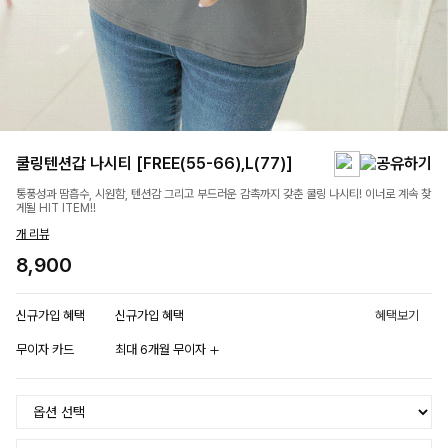
쿨링텐션갑 나시티 [FREE(55-66),L(77)]
통풍성과 땀흡수, 시원함, 텐션감 그리고 부드러운 감촉까지 갖춘 쿨링 나시티! 이너로 계속 찾
게될 HIT ITEM!!
개 리뷰
8,900
신규가입 혜택
신규가입 혜택
혜택보기
무이자 카드
최대 6개월 무이자