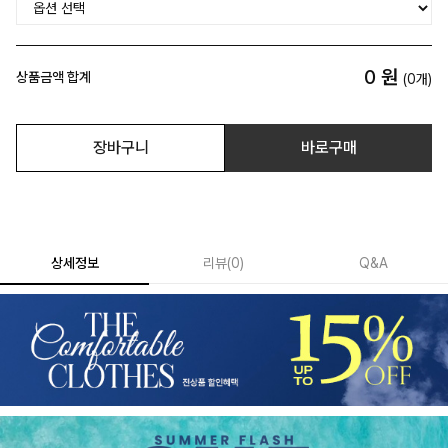
0
원
상품금액 합계
(
0
개)
장바구니
바로구매
상세정보
리뷰
(
0
)
Q&A