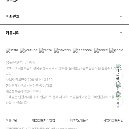
계좌번호
커뮤니티
(주)클릭앤퍼니/김예중
02880 서울특별시 성북구 성북로 49 (성북동, 운석빌딩) 운석빌딩 5층(반품주소가 아닙
니다.)
사업자 등록번호 209-81-43420
통신판매업신고 서울성북-0073호
개인정보관리책임자 박수미
고객님은 안전거래를 위해 현금으로 결제 시 저희 소핑몰에 가입한 구매안전서비스를 이용
하실 수 있습니다.
이용약관
개인정보처리방침
제휴/도매문의
사업자정보확인
COPYRIGHT (c)CLICKNFUNNY. All rights reserved.