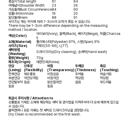
총길이
Total length
61
64
어깨넓이
Shoulder Width
23
26
가슴둘레
Bust Circumference
84
90
암홀너비
Armhole
19
20
밑단둘레
Hem
88
91
사이즈는 재는 위치에 따라 1~3cm의 오차가 생길 수 있습니다.
There may be 1~3cm difference depending on the measuring
method / location.
아이보리(Ivory), 블랙(Black), 베이지(Beige), 챠콜(Charcoa
색상(Color)
l)
소재(Material)
폴리에스터(Polyester) 91%, 스판(Span) 9%
사이즈(Size)
FREE(55-66), L(77)
세탁방법
드라이크리닝(Dry cleaning), 손세탁(Hand wash)
(Washing)
중량(Weight)
70g
제조국(Origin)
대한민국(Korea)
안감
신축성
비침
두께감
촉감
(Lining)
(Flexibility)
(Transparency)
(Thickness)
(Touching)
전체안감
매우좋음
비침있음
두꺼움
까슬거림
부분안감
약간당겨짐
비침약간
적당함
적당함
안감탈부착
없음
밝은칼라만
얇음
부드러움
없음
없음
취급시 주의사항 / Attention to
상품별로 기재된 소재에 해당하는 세탁 및 관리법을 지켜주셔야 더 오래 예쁘게 입으실
수 있습니다.
클릭앤퍼니 모든 의류는 첫 세탁은 드라이크리닝을 권장합니다.
Dry Clean is recommended on the first wash.