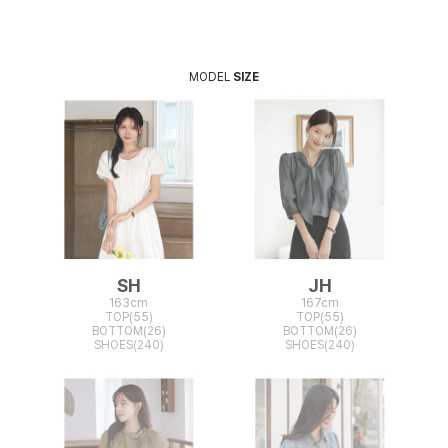
MODEL
SIZE
SH
JH
163cm
167cm
TOP(55)
TOP(55)
BOTTOM(26)
BOTTOM(26)
SHOES(240)
SHOES(240)